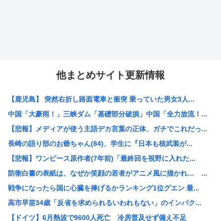
他まとめサイト更新情報
【鹿児島】 突然右折し路面電車と衝突 乗っていた男女3人...
中国「大豪雨！」三峡ダム「基礎部分破損」中国「全力放流！...
【悲報】メディアが使う主語デカ言葉の正体、ガチでこれだっ...
長崎の語り部のお爺ちゃん(84)、学生に『日本も核武装が...
【悲報】ワンピース原作者(7年前)「最終回を視野に入れた...
防衛白書の表紙は、なぜか笑顔の若者がアニメ風に描かれ… ...
戦争になったら国に心臓を捧げるかランキング1位グエン 最...
高市早苗34歳「反省を求められるいわれもない」のインパク...
【ドイツ】6月熱波で9600人死亡 冷房普及せず備え不足