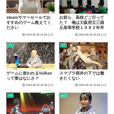
steamサマーセールでお
お前ら、高校どこ行って
すすめのゲーム教えてく
た？ 俺は大阪府立三国
ださい
丘高等学校１９８２年卒
2024.06.30 16:29
0
2024.06.30 16:29
0
VIP
VIP
ゲームに使われるVulkan
スマブラ桜井の下では働
って要はなにさ？
きたくない
2024.06.30 15:48
0
2024.06.30 15:04
0
VIP
嫌儲