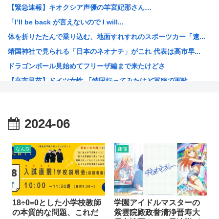
【緊急速報】キオクシア声優の羊宮妃那さん…
シカ「全部喰った」 祭り中止10へ
「I’ll be back が言えないので I will...
【画像】例の美人すぎるおにぎり屋、裏でおっさんが汗だくで...
体を折りたたんで乗り込む、地面すれすれのスポーツカー「速...
「かなり小さくなって…」大腸がんで人工肛門…松本人志〝青...
靖国神社で見られる「日本のネオナチ」がこれ 代表は高市早...
女さん、正論「30過ぎた独身男って20くらいのまま精神年...
ドラゴンボール見始めてフリーザ編まで来たけどさ
「日本で1番有名なドイツ人」、意見が分かれる
【高市早苗】ドイツ女性 「靖国行ってみたけど軍服で軍歌...
なんだかんだモビルスーツで一番カッコいいのってこれだよな
今期のアニメ豊作すぎひんか？
なんだかんだモビルスーツで一番カッコいいのってこれだよな
2024-06
韓国人「昨日Jリーグで韓国人選手絶対やってはいけないプレ...
絵師さん、AIを疑われ引退
なんG
嫌儲
財務省のエース、高市早苗の消費税減税に反対したことで左遷...
なぜみんなはBLEACH！！！を語らないんだ
【画像】「生徒会にも穴はある！」を全く知らない人にアニメ...
音楽生成AI「Suno」著作権侵害判決 人「人の曲を聴き...
18÷0=0とした小学校教師
学園アイドルマスターの
の本質的な問題、これだ
紫雲院殿政誉清浄晋寿大
海外「今年、夏の暑さが厳しい日本でこんなものが売れてるら...