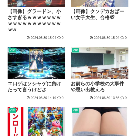
【画像】グラードン、小
【画像】クソデカおぱー
さすぎるｗｗｗｗｗｗｗ
い女子大生、合格💯
ｗｗｗｗｗｗｗｗｗｗｗ
ｗw
2024.06.30 15:04
0
2024.06.30 15:04
0
VIP
VIP
エ口ゲはソシャゲに負け
お前らの小学校の大事件
たって言うけどさ
や思い出教えろ
2024.06.30 14:19
0
2024.06.30 13:36
0
VIP
VIP