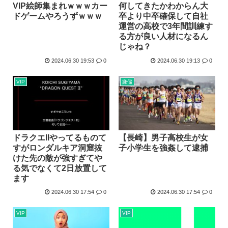
VIP絵師集まれｗｗｗカー
何してきたかわからん大
ドゲームやろうずｗｗｗ
卒より中卒確保して自社
運営の高校で3年間訓練す
る方が良い人材になるん
じゃね？
2024.06.30 19:53
0
2024.06.30 19:13
0
VIP
嫌儲
ドラクエIIやってるものて
【長崎】男子高校生が女
すがロンダルキア洞窟抜
子小学生を強姦して逮捕
けた先の敵が強すぎてや
る気でなくて2日放置して
ます
2024.06.30 17:54
0
2024.06.30 17:54
0
VIP
VIP