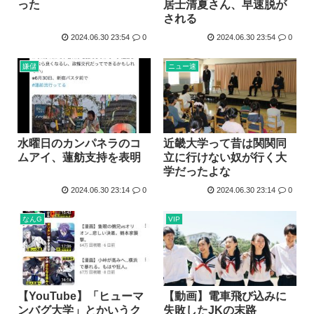
った
居士清夏さん、早速脱が
海外「神アニメだわ」2026年夏アニメ海外人気ランキング...
される
ハンターハンター、メインヒロインがいない
2024.06.30 23:54
0
2024.06.30 23:54
0
韓国人「韓国のイメージ失墜は免れないのか？2011〜12...
嫌儲
ニュー速
進次郎「辺野古の事故ガー!」 記者「米兵がレ●プしました...
高市政権の消費税減税に反対している9人の自民党議員が全て...
ワイ（神絵師）が絵描いたから見てや
水曜日のカンパネラのコ
近畿大学って昔は関関同
ムアイ、蓮舫支持を表明
立に行けない奴が行く大
学だったよな
2024.06.30 23:14
0
2024.06.30 23:14
0
なんG
VIP
【YouTube】「ヒューマ
【動画】電車飛び込みに
ンバグ大学」とかいうク
失敗したJKの末路