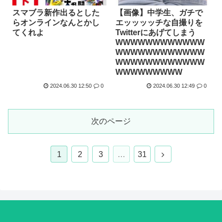
スマブラ新作出るとした
【画像】中学生、ガチで
らオンラインなんとかし
エッッッッチな自撮りを
てくれよ
Twitterにあげてしまう
WWWWWWWWWWWW
WWWWWWWWWWWW
WWWWWWWWWWWW
WWWWWWWWW
2024.06.30 12:50
0
2024.06.30 12:49
0
次のページ
次
1
2
3
…
31
へ