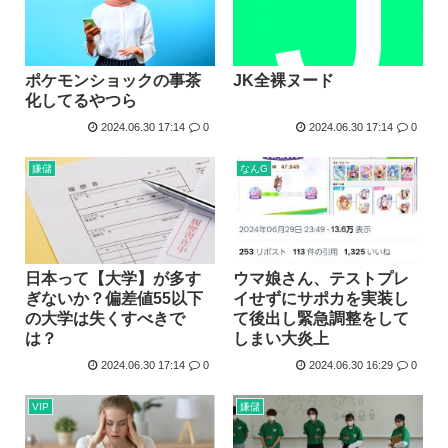
JK全裸ヌード
ポケモンショックの事茶
化してるやつら
2024.06.30 17:14
0
2024.06.30 17:14
0
嫌儲
なんG
日本って【大学】が多す
ウマ娘さん、テストプレ
ぎないか？偏差値55以下
イせずにサポカを実装し
の大学は失くすべきで
て後出し緊急調整をして
は？
しまい大炎上
2024.06.30 17:14
0
2024.06.30 16:29
0
VIP
嫌儲