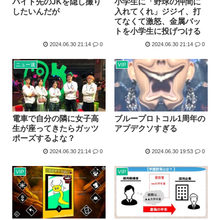
バイト先のJKを隠し撮り
小学生に「野球の仲間に
したいんだが
入れてくれ」ジジイ、打
てなくて激怒、金属バッ
トを小学生に投げつける
2024.06.30 21:14
0
2024.06.30 21:14
0
ニュー速
VIP
電車で自分の隣に女子高
ブループロトコル1周年の
生が座ってきたらガッツ
アプデクソすぎる
ポーズするよな？
2024.06.30 21:14
0
2024.06.30 19:53
0
VIP
VIP