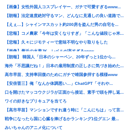
【画像】女性外国人コスプレイヤー、ガチで可愛すぎるwww...
【朗報】法定速度絶対守るマン、どんなに見通しの良い道路で...
【えぇ…】シャインマスカット約200房を盗んだ男の自宅を...
【悲報】コメ農家「今年は安くなりすぎ」「こんな値段じゃ米...
【悲報】久々にジモティーで意味不明なやり取りをした
【画像】最近の水着JK、レベルが高すぎるwww
【朗報】 韓国人「日本のシャーペン、20年ずっと1位から...
ガチで死にたい時ってどうしたらいいの？
海外「不思議だね！」日本の雇用制度の正しさに気づき始めた...
中国人「中国では赤信号でも右折できます」
高市早苗、支持率回復のためにガチで靖国参拝する模様www
「あきれてモノが言えない」「国を維持できるの？」外国人の...
【安倍晋三】俺「なんか体調悪い…」ChatGPT「それや...
X民「北欧は税金50%で高福祉、日本は税金45.7%も取...
口を開けたマッコウクジラが正面から接近、素手で頭を押し返...
独身女性(46)「子供も産めない、この先何を生きがいにし...
ワイの好きなプリキュアを当てろ
【画像】Hカップグラドル「どんな私も愛してね❤」
【高市早苗】マンションですれ違う時に「こんにちは」って言...
ウクライナがモスクワに向けて初の弾道ミサイルを発射か？！
戦争になったら国に心臓を捧げるかランキング1位グエン 最...
【平成レジェンド】宮沢りえ『サンタフェ』保存で38歳講師...
みいちゃんのアニメ化について
【阿波おどり】女性踊り手を狙った無断撮影が問題に…SNS...