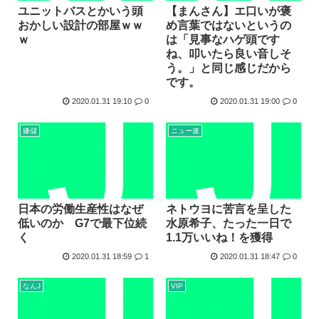
ユニットバスとかいう頭
【まんさん】エ口いが褒
おかしい設計の部屋ｗｗ
め言葉ではないというの
ｗ
は「見事なハゲ頭です
ね、叩いたら良い音しそ
う。」と同じ感じだから
です。
2020.01.31 19:10
0
2020.01.31 19:00
0
嫌儲
ニュー速
日本の労働生産性はなぜ
ネトウヨに苦言を呈した
低いのか G7で最下位続
水原希子、たった一日で
く
1.1万いいね！を獲得
2020.01.31 18:59
1
2020.01.31 18:47
0
なんJ
VIP