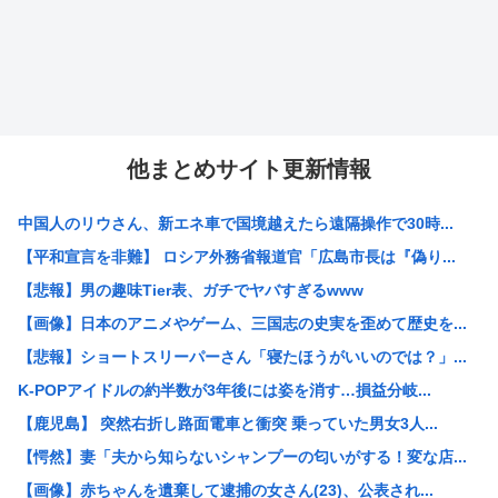
他まとめサイト更新情報
中国人のリウさん、新エネ車で国境越えたら遠隔操作で30時...
【平和宣言を非難】 ロシア外務省報道官「広島市長は『偽り...
【悲報】男の趣味Tier表、ガチでヤバすぎるwww
【画像】日本のアニメやゲーム、三国志の史実を歪めて歴史を...
【悲報】ショートスリーパーさん「寝たほうがいいのでは？」...
K-POPアイドルの約半数が3年後には姿を消す…損益分岐...
【鹿児島】 突然右折し路面電車と衝突 乗っていた男女3人...
【愕然】妻「夫から知らないシャンプーの匂いがする！変な店...
【画像】赤ちゃんを遺棄して逮捕の女さん(23)、公表され...