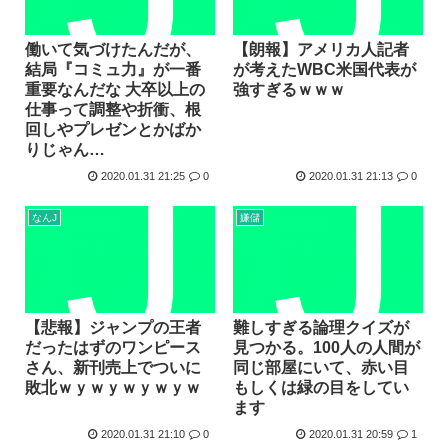
働いて気づけたんだが、
【朗報】アメリカ人記者
結局『コミュ力』が一番
が考えたWBC米国代表が
重要なんだな 大卒以上の
強すぎるｗｗｗ
仕事って調整や折衝、根
回しやプレゼンとかばか
りじゃん…
2020.01.31 21:25
0
2020.01.31 21:13
0
なんJ
嫌儲
【悲報】ジャンプの王者
難しすぎる論理クイズが
だったはずのワンピース
見つかる。100人の人間が
さん、新刊売上でついに
同じ部屋にいて、赤い目
敗北ｗｙｗｙｗｙｗｙｗ
もしくは緑の目をしてい
ます
2020.01.31 21:10
0
2020.01.31 20:59
1