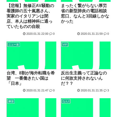
【悲報】無修正AV騒動の
まったく繋がらない厚労
看護師の五十嵐惠さん、
省の新型肺炎の電話相談
実家のイタリアンは閉
窓口、なんと3回線しかな
店、本人は精神科に通っ
かった
ていたものの自殺
2020.01.31 22:00
0
2020.01.31 21:59
0
ニュー速
VIP
台湾、8割が海外転職を希
反出生主義って正論なの
望 一番働きたい国は
に何故支持されないん
「日本」
だ？？
2020.01.31 21:47
0
2020.01.31 21:35
3
嫌儲
なんJ