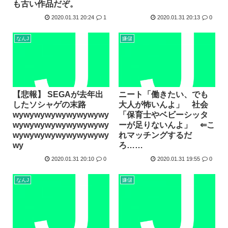
も古い作品だぞ。
2020.01.31 20:24
1
2020.01.31 20:13
0
なんJ
嫌儲
【悲報】 SEGAが去年出
ニート「働きたい、でも
したソシャゲの末路
大人が怖いんよ」 社会
wywywywywywywywywy
「保育士やベビーシッタ
wywywywywywywywywy
ーが足りないんよ」 ⇐こ
wywywywywywywywywy
れマッチングするだ
wy
ろ……
2020.01.31 20:10
0
2020.01.31 19:55
0
なんJ
嫌儲