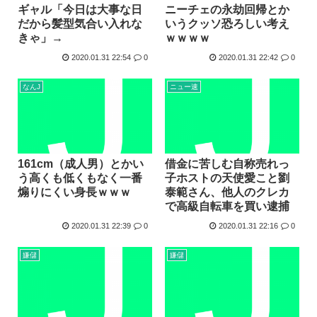
ギャル「今日は大事な日
ニーチェの永劫回帰とか
だから髪型気合い入れな
いうクッソ恐ろしい考え
きゃ」→
ｗｗｗｗ
2020.01.31 22:54
0
2020.01.31 22:42
0
なんJ
ニュー速
161cm（成人男）とかい
借金に苦しむ自称売れっ
う高くも低くもなく一番
子ホストの天使愛こと劉
煽りにくい身長ｗｗｗ
泰範さん、他人のクレカ
で高級自転車を買い逮捕
2020.01.31 22:39
0
2020.01.31 22:16
0
嫌儲
嫌儲