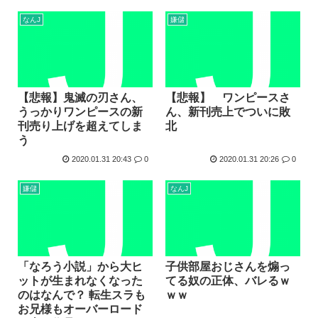
なんJ
嫌儲
【悲報】鬼滅の刃さん、
【悲報】 ワンピースさ
うっかりワンピースの新
ん、新刊売上でついに敗
刊売り上げを超えてしま
北
う
2020.01.31 20:43
0
2020.01.31 20:26
0
嫌儲
なんJ
「なろう小説」から大ヒ
子供部屋おじさんを煽っ
ットが生まれなくなった
てる奴の正体、バレるｗ
のはなんで？ 転生スラも
ｗｗ
お兄様もオーバーロード