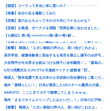
【困惑】コーラって本当に体に悪いの？・・・・・・・・・
【画像】自分の足を撮影してみた
【悲報】昔のおもちゃって今のガキ共にウケるんかな？
【悲報】公務員、ボーナスを増額「民間企業に合わせました」
【セ順位】虎=兎-====//====燕=星==竜=鯉 ...
「今思えばなんであんなに夢中になったんやろ…」と思うコン...
【衝撃】 韓国人「エボシ御前の声の人、若い頃がこれかよ」
ワンピースの「世界に5種しかない飛行能力」ついに謎が判明...
高市早苗、被爆体験者と面会するも発言を禁止し握手のみ許可...
【悲報】大阪で白昼堂々誘拐事件発生 www
大谷翔平が今永昇太を睨みつける様子に全米騒然！←「最高の...
国税 ギャンブル脱税パパ活etc..「こんなことでは国民...
6月の消費支出-3.3%で7か月連続マイナス 総務省「貯...
【悲報】開示請求が届いた…
韓国人「熊本地震で見る日本の土木技術の完全勝利をご覧くだ...
【九州名物】鶏刺し食べた医師、全身麻痺へ…「死んだほうが...
海外「素晴らしい！」日本が買収したUSスチール驚異の大復...
【悲報】思春期の娘に「キモッ」と言われたお父さん、グレる
NARUTO、ここにきてガチで復権してしまう w w w...
京大病院、脳腫瘍摘出手術で誤って腫瘍の無い部位を摘出 脳...
海外「まるでタイムスリップしたみたいだ…！」日本の江戸時...
【悲報】中居正広「俺が来たことは内緒だべ」極秘で熊本でボ...
【衝撃】 韓国人「エボシ御前の声の人、若い頃がこれかよ」
【悲報】初の日本代表で出番なし、福田正博「使わないんだっ...