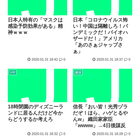
日本人特有の「マスクは
日本「コロナウイルス怖
感染予防効果がある」精
い！中国は隔離しろ！パ
神ｗｗｗ
ンデミックだ！バイオハ
ザードだ！」アメリカ
「あのさぁジャップさ
ぁ」
2020.01.31 18:42
0
2020.01.31 18:37
0
VIP
嫌儲
18時閉園のディズニーラ
信長「おい皆！光秀ヅラ
ンドに居るんだけど今か
だぞ！ほら、ハゲとるや
らどうするか考えろ
んw」 織田家家臣
「wwww」→4日後謀反
2020.01.31 18:32
0
2020.01.31 18:28
0