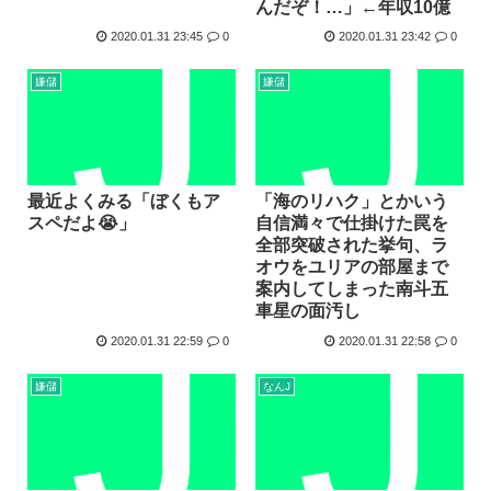
んだぞ！…」←年収10億
高市首相、出張マッサージへ
2020.01.31 23:45
0
2020.01.31 23:42
0
アキバ冥途戦争とかいうアニメwww
嫌儲
嫌儲
【画像】小池百合子×高市早苗
【高市】ゴラム(56歳)、女子中学生をナイフで脅し性的暴...
5ちゃんのどこでもいいけど、日本人の税金使って日本人批判...
海外「あるある！」日本を旅行した外国人が患う新たな症状「...
最近よくみる「ぼくもア
「海のリハク」とかいう
スペだよ😭」
自信満々で仕掛けた罠を
全部突破された挙句、ラ
オウをユリアの部屋まで
案内してしまった南斗五
車星の面汚し
2020.01.31 22:59
0
2020.01.31 22:58
0
嫌儲
なんJ