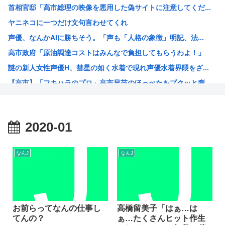
首相官邸「高市総理の映像を悪用した偽サイトに注意してくだ...
KDDI、楽天への回線貸し出し終了へ 都市部で9月末に
ヤニネコに一つだけ文句言わせてくれ
『この美人と結婚できる権利』が100万円だったらどっち選...
声優、なんかAIに勝ちそう。「声も「人格の象徴」明記、法...
【画像】骨格ストレートな女さん、絶対に男受けが悪いカラダ...
高市政府「原油調達コストはみんなで負担してもらうわよ！」
日産e-power、無給油で1980km走行しギネス記録...
謎の新人女性声優H、彗星の如く水着で現れ声優水着界隈をざ...
【画像】思わず保存したくなる「笑える画像・最高な画像」貼...
【高市】「フキハラのプロ」高市早苗のほっぺたをプクッと膨...
NHK「連続テレビ小説」で描いてほしい著名人【朝ドラ】
大谷翔平が今永昇太を睨みつける様子に全米騒然！←「最高の...
海外「W杯は八百長だった」FIFA会長支持を表明したサッ...
2020-01
例のダンスアニメの作者、ヤバすぎる
高市早苗の消費税減税、93%が「賛成」www
なんJ
なんJ
ワイ小学生やけどアナログで絵描いたから見て
国家情報局のスパイ通報フォーム、マイクロソフト365だっ...
ハンターハンターのゴンっておるやん
ちいかわのモモンガ、逝きそう
お前らってなんの仕事し
高橋留美子「はぁ…は
てんの？
ぁ…たくさんヒット作生
韓国人「韓国に10年間の出場権剥奪や過去ワールドカップ、...