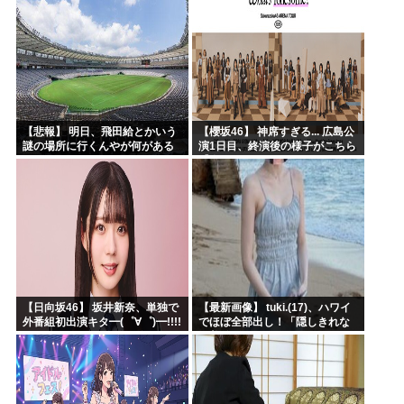
【悲報】 明日、飛田給とかいう
【櫻坂46】 神席すぎる... 広島公
謎の場所に行くんやが何がある
演1日目、終演後の様子がこちら
んや????・・・・・・・・・
【全国ツアー2026 What’s
lonesome?】
【日向坂46】 坂井新奈、単独で
【最新画像】 tuki.(17)、ハワイ
外番組初出演キタ━(゜∀゜)━!!!!
でほぼ全部出し！「隠しきれな
い美貌」とSNSざわつく