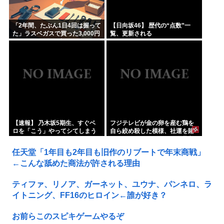
「2年間、たぶん1日4回は握って
【日向坂46】 歴代の“点数”一
た」ラスベガスで買った3,000円
覧、更新される
のキーホルダーを調べたら
【速報】 乃木坂5期生、すぐベ
フジテレビが金の卵を産む鶏を
ロを「こう」やってシてしまう
自ら絞め殺した模様、社運を賭
ｗｗｗｗｗｗ
けたドル箱コンテンツが御蔵入
りになってしまい……
任天堂「1年目も2年目も旧作のリブートで年末商戦」
←こんな舐めた商法が許される理由
ティファ、リノア、ガーネット、ユウナ、パンネロ、ラ
イトニング、FF16のヒロイン←誰が好き？
お前らこのスピキゲームやるぞ