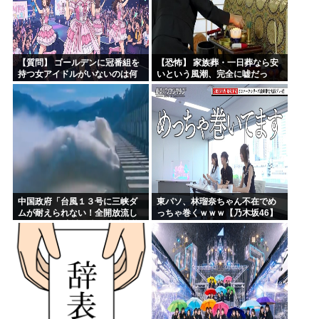
【質問】 ゴールデンに冠番組を
【恐怖】 家族葬・一日葬なら安
持つ女アイドルがいないのは何
いという風潮、完全に嘘だっ
故なのか？
た・・・・
中国政府「台風１３号に三峡ダ
東パソ、林瑠奈ちゃん不在でめ
ムが耐えられない！全開放流し
っちゃ巻くｗｗｗ【乃木坂46】
ろ！」⇒ 下流域の街が壊滅状態
ｗｗｗｗｗ