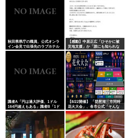
秋田県県庁の職員、公式オンラ
【感動】中居正広「ひそかに被
イン会見で出張先のラブホテル
災地支援」か「誰にも知られな
でバスローブを着て喫煙しなが
くていい」
ら登場www
識者A「円は過大評価、1ドル
【8/22開催】 「琵琶湖三市同時
164円超えもある」識者B「1ド
花火大会」、各市公式「そんな
ル140円台もある」どっちなの
花火大会は存在しない」→ 高価
チケットを購入した人達がSNS
阿鼻叫喚