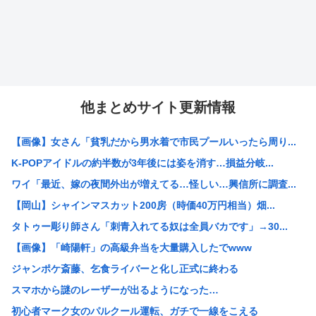
他まとめサイト更新情報
【画像】女さん「貧乳だから男水着で市民プールいったら周り...
K-POPアイドルの約半数が3年後には姿を消す…損益分岐...
ワイ「最近、嫁の夜間外出が増えてる…怪しい…興信所に調査...
【岡山】シャインマスカット200房（時価40万円相当）畑...
タトゥー彫り師さん「刺青入れてる奴は全員バカです」→30...
【画像】「崎陽軒」の高級弁当を大量購入したでwww
ジャンポケ斎藤、乞食ライバーと化し正式に終わる
スマホから謎のレーザーが出るようになった…
初心者マーク女のパルクール運転、ガチで一線をこえる