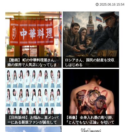
2025.06.16 15:54
高市早苗、今週は熊本行ったり広島行ったり大忙しだったので...
海外「凄すぎる！」折り紙と並ぶあの日本の偉大な発明に海外...
尾田栄一郎、ちいかわに嫉妬していたw w w w w w...
「教職員の働き方改革は大事だが」吉村知事が危機感 学力テ...
みいちゃんと山田さん、日本の警察なめすぎで炎上www
「お父さんが私にいくら使おうと、あなたには関係ない」そう...
【動画】 町の中華料理屋さん、
ロシアさん、国民の財産を没収
娘の採用で人気店になってしま
しはじめる
う
【日向坂46】 お悩み... 某メンバ
【画像】 全身入れ墨の彫り師、
ーにある新規ファンが誕生して
『とんでもない正論』を吐いて
いた
30万再生されてしまうｗｗｗｗ
ｗｗｗ