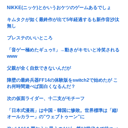
NIKKE(ニッケ)とかいうおケツのゲームあるでしょ
キムタクが如く最終作が出て5年経過するも新作音沙汰
無し
プレステのいいところ
「音ゲー極めたギュゥ‼️」→動きがキモいと冷笑される
www
父親が全く自炊できないんだが
障壁の最終兵器FF14の体験版をswitch2で始めたが こ
れ何時間遊べば面白くなるんだ？
次の仮面ライダー、十二支がモチーフ
「日本式漫画」は中国・韓国に惨敗。世界標準は「縦/
オールカラー」の”ウェブトゥーン”に