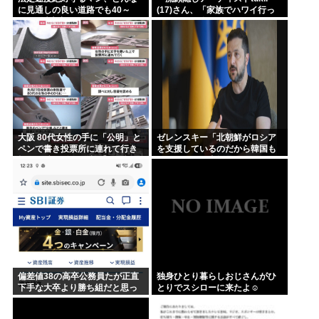
に見通しの良い道路でも40～
(17)さん、「家族でハワイ行っ
60km以上出さない
てきたw」 自己顕示欲がどんど
ん抑えられなくなる
大阪 80代女性の手に「公明」と
ゼレンスキー「北朝鮮がロシア
ペンで書き投票所に連れて行き
を支援しているのだから韓国も
投票干渉 60女を送検【いさ酒
ウクライナを支援しろ」
場】
偏差値38の高卒公務員たが正直
独身ひとり暮らしおじさんがひ
下手な大卒より勝ち組だと思っ
とりでスシローに来たよ☺
てる