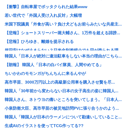
【衝撃】自転車屋でボッタクられた結果www
若い世代で「外国人受け入れ反対」大幅増
米国下院議員「外食が高い？負け犬どもお前らみたいな共産主...
【悲報】ショートスリーパー堀大輔さん、1万件を超える誹謗...
【悲報】ひろゆき、離婚を提示される
超円安はなぜ止まらない？日米金利差縮小でも円が売られる理...
韓国人「日本人が絶対に違法駐車をしない本当の理由がこちら...
女さん「自分の衣食住は自分で稼ごう！」男「ほな妊娠出産の...
【朗報】 韓国人「日本の白バイ隊員、人間やめてる」
日本列島さん、人間が住めるエリアの少なさが流石に厳しいw...
ちいかわのモモンガがちんちんに来るんやが
【画像】姪っ子集団「おじちゃん、夏休みの間ずっと泊ってく...
高市早苗、3000万円以上の高級新公用車を購入させ贅を尽...
【画像】娘「亡くなったパパの引き出しの中身片付けよ…あっ...
韓国人「30年前から変わらない日本の女子高生の姿に韓国人...
【画像】水泳部員さん、全員ギリギリ見えないwww
韓国人さん、ネトウヨの痛いところを突いてしまう。「日本人...
【悲報】他人をよく否定する性格の人は、親ガチャ失敗率が高...
小泉防衛大臣、高市早苗の被災地訪問PVに張り合うかのよう...
【朗報】岸田健作さん、中居正広氏の熊本支援を受け「気遣い...
韓国人「韓国人が日本のラーメンについて勘違いしていること...
【悲報】AI信者「声優の声を生成するのは合法!どうやって...
生成AIのイラストを使ってTCG作ってる??
【困惑】岸田健作、中居正広氏の優しさを回顧「タガメは錆び...