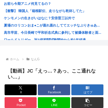
お前ら今期アニメ何見てるの？
阿波おどりで女性の体強調した無断動画拡散、憤る踊り手「悲...
【衝撃】 韓国人「箱根駅伝、走りながら乾杯してた」
【画像】JKダンス部、胸元が垂れ下がり色白の乳が見えてし...
ケンモメンの生きがいはなに？安倍晋三以外で
【セール】Amazonデバイス、Kindle、EchoS...
夏場のロリコンおま●こが蒸れ蒸れしててエッチなぷりきゅあ...
【悲報】ニチアサおじさん、甲子園のせいで放送休止になりブ...
高市早苗、今日長崎で平和祈念式典に参列して被爆体験者と面...
熊本にボランティアが続々と集まってしまう… 嗚呼…
ワールドトリガー、対A級戦闘試験開始から約1年経過
彫り師YouTuber・しげち「刺青タトゥー入れてる奴は...
名探偵プリキュア！ 反省会
韓国人「日本の某全国チェーン店の商品写真が話題になってい...
ホーム
なんG
バイデン前米大統領（83）死にそう 再選しなくてよかった...
「原爆はうそ」「放射線の被害はなかった」 信じる若者た...
【動画】JC「えっ…？あっ、ここ通れな
プリキュア見てる奴らきもすぎんか？さすがに
い…」
韓国人「手術中に震度6強の地震、その時の日本の医療スタッ...
NARUTOを一巻から最後まで読んでみたけど、これ駄作じ...
X
Facebook
はてブ
ラジコンのキングタイガーでスズメバチの巣に突撃「ハチから...
【衝撃】映画鬼滅の刃の興行収入、407.5億円wwwww...
Pocket
LINE
コピー