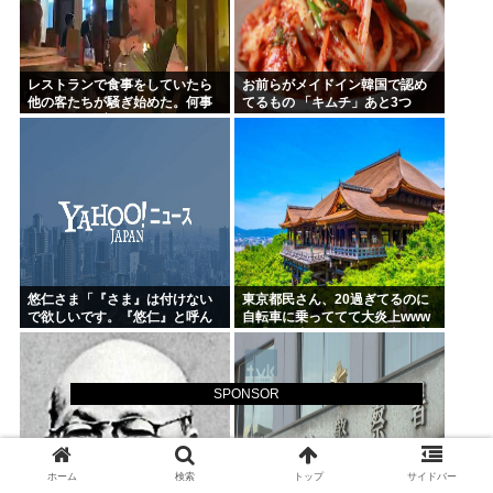
レストランで食事をしていたら
お前らがメイドイン韓国で認め
他の客たちが騒ぎ始めた。何事
てるもの 「キムチ」あと3つ
かな？ → 珍客が現れました…
は？
悠仁さま「『さま』は付けない
東京都民さん、20過ぎてるのに
で欲しいです。『悠仁』と呼ん
自転車に乗っててて大炎上www
でください」
女「いい歳した男で自転車に乗
るのは知的障がい者だけだよ？
SPONSOR
ホーム
検索
トップ
サイドバー