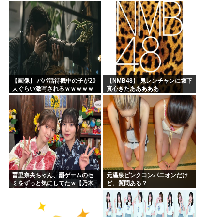
【画像】 パパ活待機中の子が20
【NMB48】 鬼レンチャンに坂下
人ぐらい激写されるｗｗｗｗｗ
真心きたあああああ
ｗｗｗｗｗｗ
冨里奈央ちゃん、罰ゲームのセ
元温泉ピンクコンパニオンだけ
ミをずっと気にしてたｗ【乃木
ど、質問ある？
坂46】