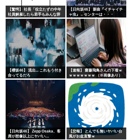
【驚愕】 社長「役立たずの中年
【日向坂46】 新曲『イチャイチ
社員解雇したら若手もみんな辞
ャ虫』←センターは・・・
めてしまった…」
【18thシングル】
【櫻坂46】 流出... これもう付き
【速報】 齋藤飛鳥さんの下着ｗ
合ってるだろ
ｗｗｗｗｗｗｗ （※画像あり）
【日向坂46】 Zepp Osaka、客
【悲報】 とんでも無いヤバい台
席が想像以上にヤバい…
風がお盆直撃ｗ