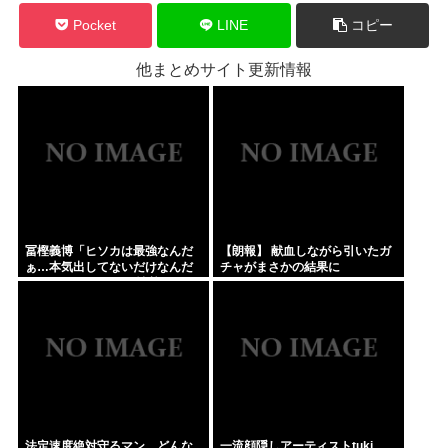
Pocket
LINE
コピー
他まとめサイト更新情報
冨樫義博「ヒソカは最強なんだ
【朗報】 献血しながら引いたガ
ぁ…本気出してないだけなんだ
チャがまさかの結果に
ぁ…」 こいつのこの情熱なんな
の？
法定速度絶対守るマン、どんな
一流顔隠しアーティストtuki.