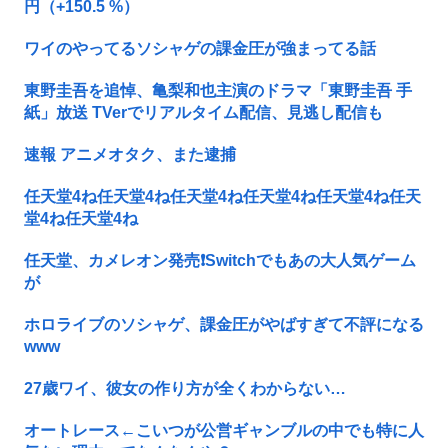
円（+150.5 %）
ワイのやってるソシャゲの課金圧が強まってる話
東野圭吾を追悼、亀梨和也主演のドラマ「東野圭吾 手
紙」放送 TVerでリアルタイム配信、見逃し配信も
速報 アニメオタク、また逮捕
任天堂4ね任天堂4ね任天堂4ね任天堂4ね任天堂4ね任天
堂4ね任天堂4ね
任天堂、カメレオン発売❗Switchでもあの大人気ゲーム
が
ホロライブのソシャゲ、課金圧がやばすぎて不評になる
www
27歳ワイ、彼女の作り方が全くわからない…
オートレース←こいつが公営ギャンブルの中でも特に人