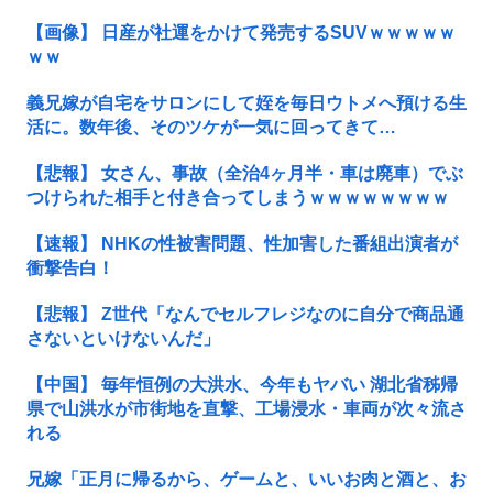
が炸裂してしまう！
【画像】 日産が社運をかけて発売するSUVｗｗｗｗｗ
ｗｗ
義兄嫁が自宅をサロンにして姪を毎日ウトメへ預ける生
活に。数年後、そのツケが一気に回ってきて…
【悲報】 女さん、事故（全治4ヶ月半・車は廃車）でぶ
つけられた相手と付き合ってしまうｗｗｗｗｗｗｗｗ
【速報】 NHKの性被害問題、性加害した番組出演者が
衝撃告白！
【悲報】 Z世代「なんでセルフレジなのに自分で商品通
さないといけないんだ」
【中国】 毎年恒例の大洪水、今年もヤバい 湖北省秭帰
県で山洪水が市街地を直撃、工場浸水・車両が次々流さ
れる
兄嫁「正月に帰るから、ゲームと、いいお肉と酒と、お