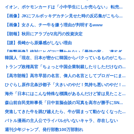
イオン、ポケモンカードは「小中学生にしか売らない」 転売...
【画像】JKにフルボッキデカチン見せた時の反応集がこちら...
【画像】女さん、チー牛を嫌う理由が判明するwww
【朗報】秋田にアラブが2兆円の投資決定
【謎】長崎から原爆感がしない理由
【衝撃画像】絶対にヒグマに襲われない「最強の家」、凄すぎ...
韓国人「現在、日本が密かに韓国からパクっているものがこち...
【消費税率1％】 「下げるのが筋なんですけど…」消費減税...
トランプ政権高官「ちょっと中国企業制裁したりしただけなの...
ワイ「どう見ても熟女AVのパッケージにしか見えん商品宣伝...
【高市朗報】高市早苗の名言、偉人の名言としてブロガーにま...
元ジャンポケ斉藤被告、懲役7年を求刑される
ひぐらし原作北条沙都子「大きいのやだ！気持ち悪いのやだ！...
AI活用すればするほど残業が増える現実
海外「日本にはこんな特殊な標識があるんだけど皆は見たこと...
中国「大洪水！」中国ダム「決壊」地元民「公式発表より死者...
森山前自民党幹事長「日中首脳会談の写真を高市が勝手にSN...
名古屋城本丸御殿の柱に修復不能な傷 「りょうじ」と「カイ...
突進してきた牛を跳び越えたら、牛が固まって動かなくなった...
【閲覧注意】元臆女キャバ嬢の首吊り自●配信、拡散されまく...
バトル漫画の主人公でライバルがいないキャラ、存在しない
【悲報】山里亮太さん、一般人のツイートに反撃開始www
週刊少年ジャンプ、発行部数100万部割れ
ゼレンスキー大統領、対日外交に不満か…大使らへ強化指示