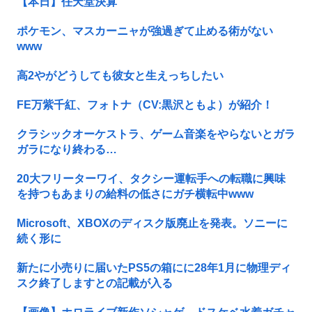
【本日】任天堂決算
ポケモン、マスカーニャが強過ぎて止める術がない
www
高2やがどうしても彼女と生えっちしたい
FE万紫千紅、フォトナ（CV:黒沢ともよ）が紹介！
クラシックオーケストラ、ゲーム音楽をやらないとガラ
ガラになり終わる…
20大フリーターワイ、タクシー運転手への転職に興味
を持つもあまりの給料の低さにガチ横転中www
Microsoft、XBOXのディスク版廃止を発表。ソニーに
続く形に
新たに小売りに届いたPS5の箱にに28年1月に物理ディ
スク終了しますとの記載が入る