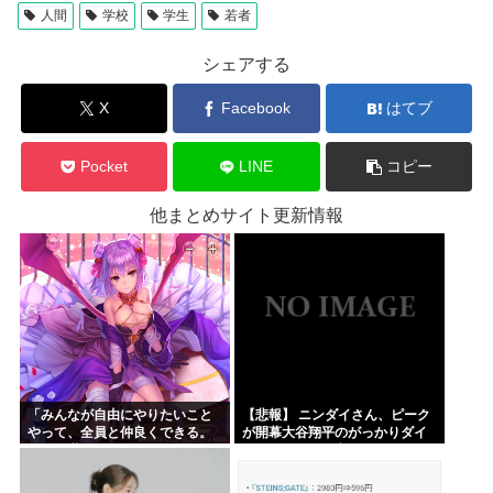
人間
学校
学生
若者
シェアする
X
Facebook
はてブ
Pocket
LINE
コピー
他まとめサイト更新情報
「みんなが自由にやりたいこと
【悲報】 ニンダイさん、ピーク
やって、全員と仲良くできる。
が開幕大谷翔平のがっかりダイ
そんな世界を作るために、これ
レクトだったと言われてしまう
からも頑張るよ！」オーガス
ト・あいミス『ヴァレリア』の