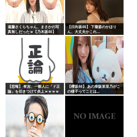
遠藤さくらちゃん、まさかの写
【日向坂46】 下着姿のかほり
真無しだったｗ【乃木坂46】
ん、大丈夫かこれ…
【悲報】 有吉、一般人に「ド正
【櫻坂46】 あの幸阪茉里乃がこ
論」を叩きつけて炎上ｗｗｗｗ
の様子ってことは...
ｗｗｗｗ