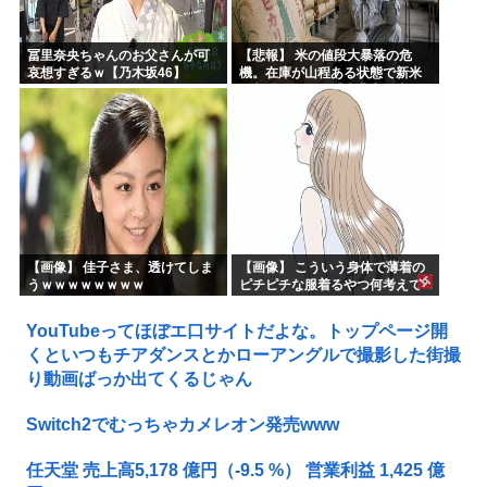
冨里奈央ちゃんのお父さんが可
【悲報】 米の値段大暴落の危
哀想すぎるｗ【乃木坂46】
機。在庫が山程ある状態で新米
の収穫始まる。「米農家が生活
できない」
【画像】 佳子さま、透けてしま
【画像】 こういう身体で薄着の
うｗｗｗｗｗｗｗｗ
ピチピチな服着るやつ何考えて
るんだよ
YouTubeってほぼエ口サイトだよな。トップページ開
くといつもチアダンスとかローアングルで撮影した街撮
り動画ばっか出てくるじゃん
Switch2でむっちゃカメレオン発売www
任天堂 売上高5,178 億円（-9.5 %） 営業利益 1,425 億