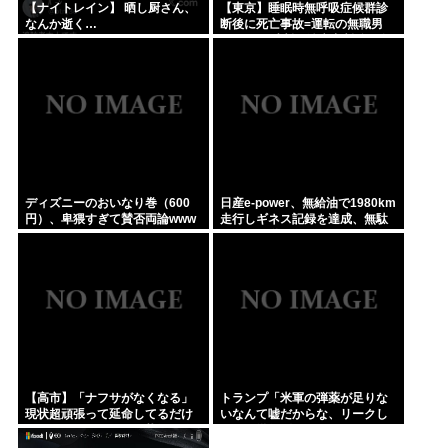
【ナイトレイン】 晒し厨さん、
【東京】睡眠時無呼吸症候群診
なんか逝く…
断後に死亡事故=運転の無職男
（34）、独断で治療中断-危険運
転致死罪適用も
ディズニーのおいなり巻（600
日産e-power、無給油で1980km
円）、卑猥すぎて賛否両論www
走行しギネス記録を達成、無駄
な発電や送電ロスなくEVよりエ
コを証明
【高市】「ナフサがなくなる」
トランプ「米軍の弾薬が足りな
現状超頑張って延命してるだけ
いなんて嘘だからな、リークし
でどんどん不足してる状況は改
た奴は懲役刑だ！」
善してないのにもうナフサある