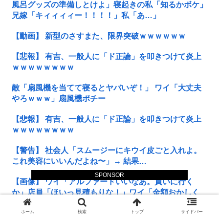
風呂グッズの準備しとけよ」寝起きの私「知るかボケ」
兄嫁「キィィィィー！！！！」私「あ…」
【動画】 新型のさすまた、限界突破ｗｗｗｗｗｗ
【悲報】 有吉、一般人に「ド正論」を叩きつけて炎上
ｗｗｗｗｗｗｗｗ
敵「扇風機を当てて寝るとヤバいぞ！」 ワイ「大丈夫
やろｗｗｗ」扇風機ポチー
【悲報】 有吉、一般人に「ド正論」を叩きつけて炎上
ｗｗｗｗｗｗｗｗ
【警告】 社会人「スムージーにキウイ皮ごと入れよ。
これ美容にいいんだよね〜」→ 結果…
SPONSOR
【画像】 ワイ「アルファードいいなあ。買いに行く
か」店員「ほいっ見積もりな！」ワイ「金額おかしく
ね？」←お前らもそう思うよな？？？？？
ホーム
検索
トップ
サイドバー