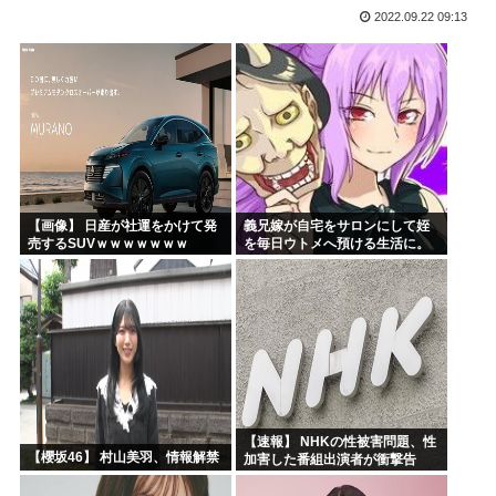
2022.09.22 09:13
「沢城みゆき」「悠木碧」「坂本真綾」「黒沢ともよ」パチ●...
「安倍晋三」「麻生太郎」「石原慎太郎」「高市早苗」 無礼...
漫画「人間を舐めるなよ…！」←こういう展開好きなんやが
ハンターハンター、とんでもねえ伏線が発掘されるwww
ひなこのーと作者、ついに限界突破
韓国、日本で韓国籍のインフルエンサーが7台の車に当て逃げ...
【画像】 日産が社運をかけて発
義兄嫁が自宅をサロンにして姪
売するSUVｗｗｗｗｗｗｗ
を毎日ウトメへ預ける生活に。
数年後、そのツケが一気に回っ
てきて…
【速報】 NHKの性被害問題、性
【櫻坂46】 村山美羽、情報解禁
加害した番組出演者が衝撃告
白！