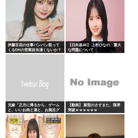
伊藤百花の仕事バンバン取って
【日向坂46】 上村ひなの、重大
くるDHの営業担当凄くないか？
な問題について
今年のボーナス凄いことになり
そう！！【AKB48いともも】
兄嫁「正月に帰るから、ゲーム
【動画】 新型のさすまた、限界
と、いいお肉と酒と、お風呂グ
突破ｗｗｗｗｗｗ
ッズの準備しとけよ」寝起きの
私「知るかボケ」兄嫁「キィィ
ィィー！！！！」私「あ…」