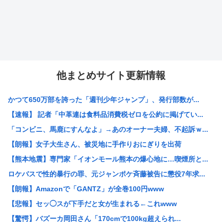
他まとめサイト更新情報
かつて650万部を誇った「週刊少年ジャンプ」、発行部数が...
【速報】 記者「中革連は食料品消費税ゼロを公約に掲げてい...
「コンビニ、馬鹿にすんなよ」→あのオーナー夫婦、不起訴ｗ...
【朗報】女子大生さん、被災地に手作りおにぎりを出荷
【熊本地震】専門家「イオンモール熊本の爆心地に…喫煙所と...
ロケバスで性的暴行の罪、元ジャンポケ斉藤被告に懲役7年求...
【朗報】Amazonで「GANTZ」が全巻100円www
【悲報】セッ◯スが下手だと女が生まれる←これwww
【驚愕】バズーカ岡田さん「170cmで100kg超えられ...