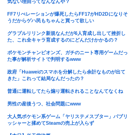
気ない理由ってなんなんや？
FF7リべレーションが爆死したらFF17がHD2Dになりそ
うだからゲハ民もちゃんと買って欲しい
グラブルリリンク新規なんだが6人育成し出して挫折し
た、これ全キャラ育成するのにどんだけかかるの？
ポケモンチャンピオンズ、ガチのニート専用ゲームだっ
た事が解析サイトで判明するwww
政府「Huaweiのスマホを分解したら余計なものが出て
きた」これって結局なんだったの？
普通に運転してたら煽り運転されることなんてなくね
男性の産後うつ、社会問題にwww
大人気ポケモン系ゲーム「ヤリステメスブター」パブリ
ッシャーと揉めてSteamの売上が入らず