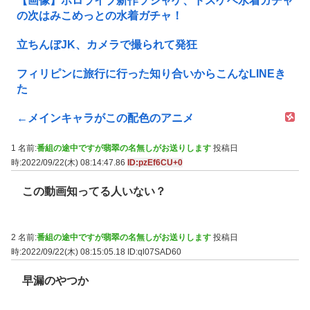
【画像】ホロライブ新作ソシャゲ、ドスケベ水着ガチャ
の次はみこめっとの水着ガチャ！
立ちんぼJK、カメラで撮られて発狂
フィリピンに旅行に行った知り合いからこんなLINEき
た
←メインキャラがこの配色のアニメ
1 名前:
番組の途中ですが翡翠の名無しがお送りします
投稿日
時:2022/09/22(木) 08:14:47.86
ID:pzEf6CU+0
この動画知ってる人いない？
2 名前:
番組の途中ですが翡翠の名無しがお送りします
投稿日
時:2022/09/22(木) 08:15:05.18
ID:ql07SAD60
早漏のやつか