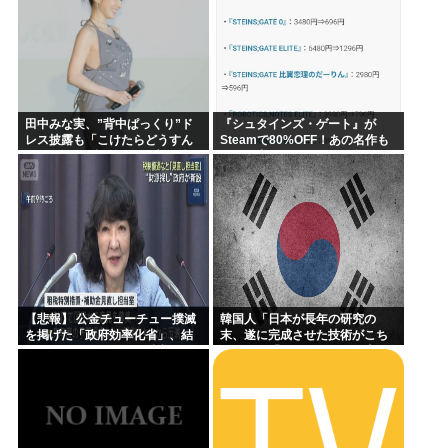
深憶聖装『宿業に叛する吸血女
帝』
田中みな実、”背中ぱっくり”ド
『シュタインズ・ゲート』が
レス披露も「こけたらどうすん
Steamで80%OFF！あの名作も
の？」10cm超ヒールに心配続
セール中！ケンモメン…急
出…妊婦期間も”おしゃれ優
げ…！
先”で問われた意識
【悲報】 公金チューチュー撲滅
韓国人「日本が長年の研究の
を掲げた「政府効率化省」、結
末、遂に完成させた技術がこち
局なにもできなかった 利権には
ら…」→「これって何とか真似
誰も手が出せない・・・
できないのか…？（ブルブル」
＝韓国の反応