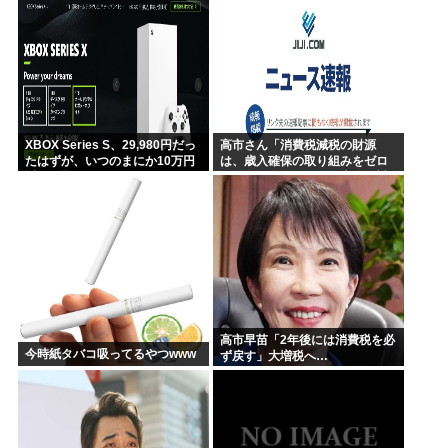
ことになった理由
XBOX Series S、29,980円だっ
高市さん「消費税減税の財源
たはずが、いつのまにか10万円
は、歳入確保の取り組みをゼロ
近い価格に
ベースで進めることで十分に対
応できる」サナ、有能
高市早苗「2年後には消費税を必
今時紙タバコ吸ってるやつwww
ず戻す」大増税へ…