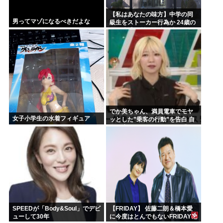
【私はあなたの味方】中学の同
男ってマゾになるべきだよな
級生をストーカー行為か 24歳の
女を逮捕 男性の自宅に唐揚げや
文庫本など繰り返し届ける / 兵庫
県
でか美ちゃん、満員電車でモヤ
女子小学生の水着フィギュア
ッとした”乗客の行動”を告白 自
身を扇子などであおぐ人に「オ
イニーがつらくて…」
SPEEDが「Body&Soul」でデビ
【FRIDAY】 佐藤二朗＆橋本愛
ューして30年
に今度はとんでもないFRIDAY砲