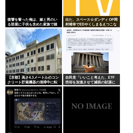
復讐を誓った俺は、嫁と男のい
出た、スペース☆ダンディ OP岡
る部屋に子供も含めた家族で踏
村靖幸でEDやくしまるえつこな
み込んだ。ベッドの上で全ネ果
のに内容が意味不明なアニメ
のまま起きあがった妻。気が狂
ったように悲鳴を上げ続け...
【京都】高さ4.3メートルのコン
自民党「いいこと考えた、ETF
クリート貯蔵機器の清掃中に転
売却を加速させて減税の財源に
落し男性死亡、伏見区の工場
しよう」