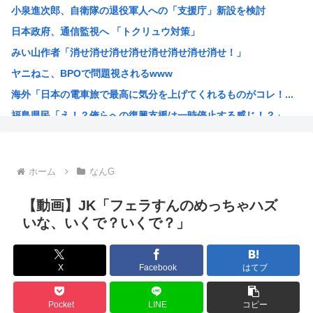
小泉進次郎、自衛隊の退役軍人への「支援庁」新設を検討
【画像】椎名林檎（38）「チュートリアル徳井と対談か…ち...
日本政府、通信監視へ 「トクリュウ対策」
【画像】木村沙織(39)の最新お●ぱいがガチでヤベえええ...
みい山作者「消せ消せ消せ消せ消せ消せ消せ消せ！」
今日ガストで胸糞悪いことがあった→…カップルとバトルして...
ヤニねこ、BPOで問題視されるwww
【画像】“ルフィ”強盗事件、幹部の男に懲役20年の有罪判...
海外「日本の電車旅で最高に気分を上げてくれるものがコレ！...
【悲報】医者「娘さん、ダウン症です」キラキラ女さん「人生...
福島県民「え！？俺らへの復興支援は一時停止する感じ！？」...
【動画あり】女性のみの冒険者パーティ、バルンブルンすぎて...
韓国人「韓国が熊本地震で飲料水1万本送ったら日本人は韓国...
ヤニねこさん、BPOが動く
ホーム
なんG
ガンダムSEEDの新台パチ●コ、またコケるwww
高市早苗熊本視察PVを映像ディレクターが本気で分析した結...
【動画】JK「フェラすんのめっちゃハズ
みいちゃんのモデルになった人は性格がいいらしい。
いな、いくで？いくで？」
来週のハンターハンタータイソンとツベッパ王子TSK17に...
『ヤニねこ』の喫煙や覚醒剤の注射シーン、青少年への影響を...
X
Facebook
はてブ
海外「これが文明か！」日本に比べて超石器時代だった英国に...
ゼレンスキー大統領「日本の支援は大きくない」3兆円も支援...
Pocket
LINE
コピー