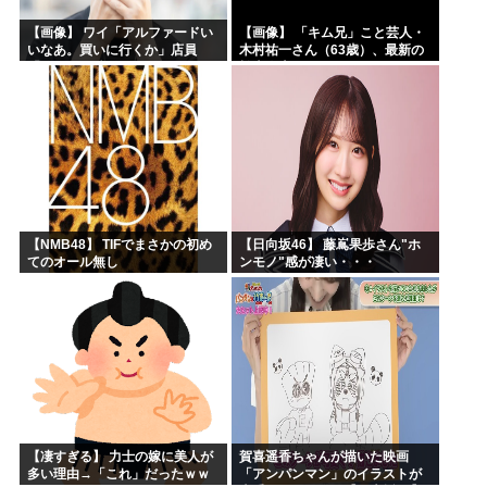
【画像】 ワイ「アルファードい
【画像】 「キム兄」こと芸人・
いなあ。買いに行くか」店員
木村祐一さん（63歳）、最新の
「ほいっ見積もりな！」ワイ
松本人志さんとのツーショット
「金額おかしくね？」←お前ら
が完全に別人だとネット騒然！
もそう思うよな？？？？？
「マジで誰かわからん」...
【NMB48】 TIFでまさかの初め
【日向坂46】 藤嶌果歩さん"ホ
てのオール無し
ンモノ"感が凄い・・・
【凄すぎる】 力士の嫁に美人が
賀喜遥香ちゃんが描いた映画
多い理由→「これ」だったｗｗ
「アンパンマン」のイラストが