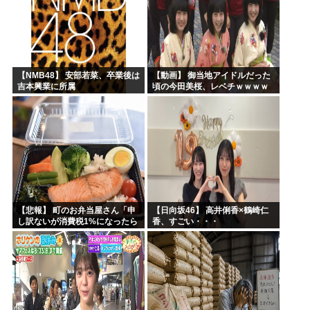
【NMB48】 安部若菜、卒業後は
【動画】 御当地アイドルだった
吉本興業に所属
頃の今田美桜、レベチｗｗｗｗ
ｗｗｗｗｗｗｗｗｗｗｗｗｗｗ
【悲報】 町のお弁当屋さん「申
【日向坂46】 高井俐香×鶴崎仁
し訳ないが消費税1%になったら
香、すごい・・・
その分商品代を値上げするわ」