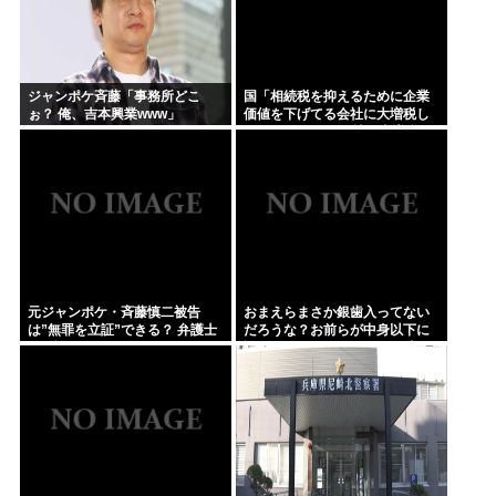
ジャンポケ斉藤「事務所どこ
国「相続税を抑えるために企業
ぉ？ 俺、吉本興業www」
価値を下げてる会社に大増税し
ます。低PBRの会社は大増税を
覚悟せよ」
元ジャンポケ・斉藤慎二被告
おまえらまさか銀歯入ってない
は”無罪を立証”できる？ 弁護士
だろうな？お前らが中身以下に
が解説
評価される原因は口開けた時に
見える銀歯