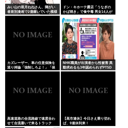
みい山の亜月ねねさん、障がい
ドン・キホーテ露店「うなぎの
者差別漫画で2億稼いでいた模様
かば焼き」で食中毒 男女14人が
www
発熱や腹痛など訴え…サルモネ
ラ属の菌検出
カズレーザー、車の任意保険を
NHK職員が出演者から性被害 異
巡り持論「強制しろよ！」「保
動求めるも3年認められずPTSD
険にも入れないヤツは運転すん
に 加害者側が釈明も… 月岡ツキ
なよ」
「納得がいかない」
高速道路の合流路線で速度合わ
【高市連休】今日さえ乗り切れ
せて合流塞いで来るトラック
ば、9連休到来！
www