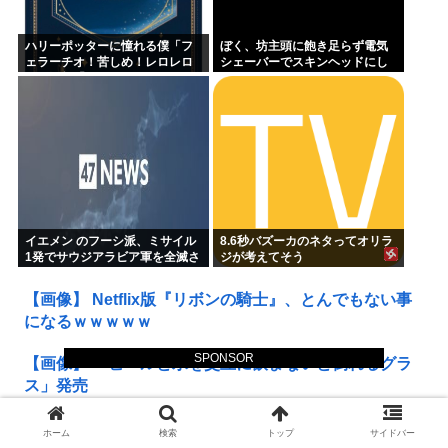
ハリーポッターに憧れる僕「フ
ぼく、坊主頭に飽き足らず電気
ェラーチオ！苦しめ！レロレロ
シェーバーでスキンヘッドにし
レロ」敵「うっ 」
てしまう
イエメン のフーシ派、ミサイル
8.6秒バズーカのネタってオリラ
1発でサウジアラビア軍を全滅さ
ジが考えてそう
せてしまうww
【画像】 Netflix版『リボンの騎士』、とんでもない事
になるｗｗｗｗｗ
SPONSOR
【画像】 「ビールと水を交互に飲まないと倒れるグラ
ス」発売
【放送事故】 昔のドラマのレ◯プシーン、今見るとア
ホーム
検索
トップ
サイドバー