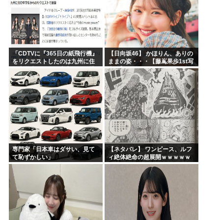
「CDTVに『365日の紙飛行機』
【日向坂46】 かほりん、ありの
をリクエストしたのは九州に住
ままの姿・・・【藤嶌果歩1st写
む中学生」←この事実って結構
真集】
デカいよな【AKB48】
専門家「日本車はダサい、見て
【ネタバレ】 ワンピース、ルフ
て恥ずかしい」
ィ絶体絶命の超展開ｗｗｗｗｗ
ｗｗｗｗｗｗｗｗｗｗｗｗｗｗ
ｗｗｗｗｗｗｗｗｗｗｗｗｗｗ
ｗｗｗｗｗｗｗｗｗｗｗｗ...