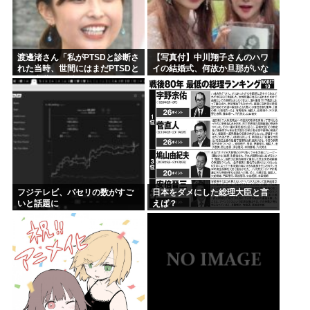
渡邊渚さん「私がPTSDと診断さ
【写真付】中川翔子さんのハワ
れた当時、世間にはまだPTSDと
イの結婚式、何故か旦那がいな
いう言葉は浸透していませんで
い
した」
フジテレビ、パセリの数がすご
日本をダメにした総理大臣と言
いと話題に
えば？