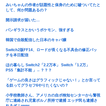
みいちゃんの作者が話題性と保身のために嘘ついてたと
して、何か問題あるの？
開示請求が届いた…
バンギラスとかいうポケモン、強すぎる
韓国で自殺配信した日本のキャバ嬢
Switch2版FF14、ロードが長くなる不具合の修正パッ
チを本日配信
ほの暮らし Switch2「2.2万本」 Switch「1.2万」
PS5「集計不能 」←？？？
「ゲームの良さはグラフィックじゃない！」とか言って
る奴ってグラセフ6やりたくないの？
小学校教師さん、アメリカの自ポ検知センターから警視
庁に連絡され児童ポルノ所持で逮捕 エッヂ民も逮捕さ
れるぞ！www