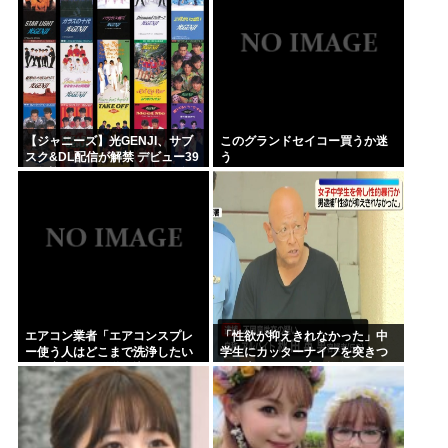
【ジャニーズ】光GENJI、サブ
このグランドセイコー買うか迷
スク&DL配信が解禁 デビュー39
う
周年迎える8月19日から40周年
まで1年かけてリリース当時の日
付に順次配信予定
エアコン業者「エアコンスプレ
「性欲が抑えきれなかった」中
ー使う人はどこまで洗浄したい
学生にカッターナイフを突きつ
の？室内に風を送り込んでるフ
けて脅し、レ●プ。自称・アルバ
ァンは汚いままですよ」331.5万
イトの秋田英男(56)が逮捕され
バズ
る