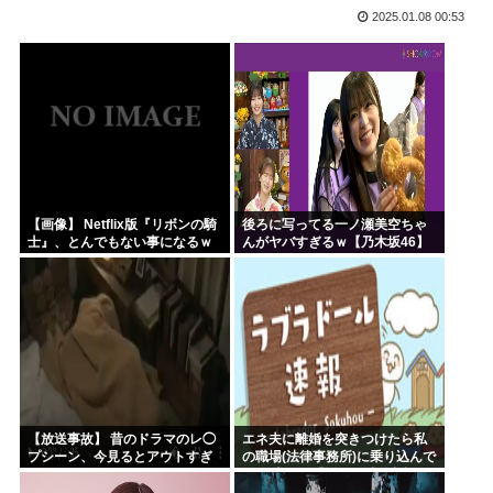
2025.01.08 00:53
韓国人「韓国サッカー協会が行った国際試合の性的接待の全容...
【HUNTER×HUNTER】ヒソカさん、ビスケより弱か...
安倍昭恵「なんで安倍晋三が殺されたのか今でもわからない」
中国が対米ドローン規制強化して世界が騒然！←「事実上の禁...
海外「日本なんて行くんじゃなかった…」 日本を知ってしま...
クルド人問題を訴えてきた河合ゆうすけ、埼玉県知事選挙に立...
【画像】 Netflix版『リボンの騎
後ろに写ってる一ノ瀬美空ちゃ
士』、とんでもない事になるｗ
んがヤバすぎるｗ【乃木坂46】
ｗｗｗｗ
【放送事故】 昔のドラマのレ◯
エネ夫に離婚を突きつけたら私
プシーン、今見るとアウトすぎ
の職場(法律事務所)に乗り込んで
る・・・
きた 堂々と「離婚の法律相談で
す。母の薦めでこちらに参りま