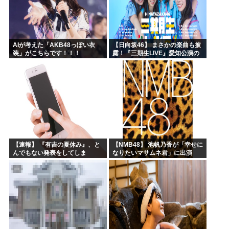
AIが考えた「AKB48っぽい衣
【日向坂46】 まさかの楽曲も披
装」がこちらです！！！
露！『三期生LIVE』愛知公演の
レポがこちら
【速報】 『有吉の夏休み』、と
【NMB48】 池帆乃香が「幸せに
んでもない発表をしてしま
なりたいマサムネ君」に出演
う！！！！！