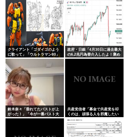
クライアント「ゴダイゴのよう
政府・日銀「4月30日に過去最大
に歌って」「ウルトラマン80」
の6.2兆円為替介入したよ！褒め
「アルフィのように」「星のピ
てよ！」
アス」
鈴木奈々「垂れてたバストが上
共産党信者「募金で共産党を叩
がった！」「今が一番バスト大
くのは、頑張る人を邪魔したい
きい！」 下着姿を公開、豊満な
という日本人らしい薄暗い欲望
美バストを披露
のせい」