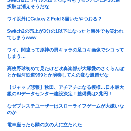
Switch2にワイルズ出せるならもうモンハンにPSの選
択肢は消えそうだな
ワイ以外にGalaxy Z Fold 8届いたやつおる？
Switch2の売上が3分の1以下になったと海外でも笑われ
てしまうwww
ワイ、間違って原神の男キャラの足コキ画像でシコって
しまう…
高校野球初めて見たけど吹奏楽部が大塚愛のさくらんぼ
とか銀河鉄道999とか演奏してんの変な風習だな
【ジャップ悲報】秋田、アチアチになる模様…日本最大
級のAIデータセンター建設決定！整備費は2兆円！
なぜプレステユーザーはスローライフゲームが大嫌いな
のか
電車座ったら隣の女の人に立たれた