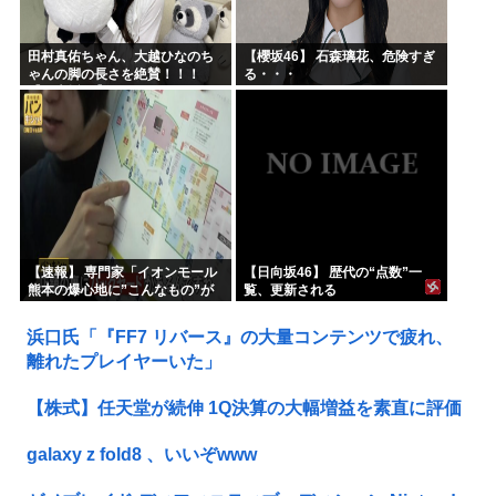
田村真佑ちゃん、大越ひなのち
【櫻坂46】 石森璃花、危険すぎ
ゃんの脚の長さを絶賛！！！
る・・・
【乃木坂46】
【速報】 専門家「イオンモール
【日向坂46】 歴代の“点数”一
熊本の爆心地に”こんなもの”が
覧、更新される
あったんだけど…」
浜口氏「『FF7 リバース』の大量コンテンツで疲れ、
離れたプレイヤーいた」
【株式】任天堂が続伸 1Q決算の大幅増益を素直に評価
galaxy z fold8 、いいぞwww