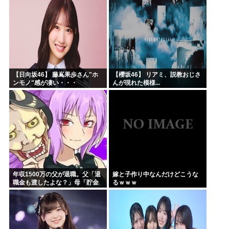
した」と言っているが、...
【日向坂46】 藤嶌果歩さん"ホ
【櫻坂46】 リアミ、説教おじさ
ンモノ"感が凄い・・・
んが現れた模様...
年収1500万の父が退職。父「退
嫁と子作り中なんだけどこうな
職金も渡したよな？」母「貯金
るｗｗｗ
なんてないよー」父「全部なく
なったの！？」→予想外の返事
に家族騒然となり…