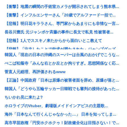
【衝撃】地震の瞬間の手術室カメラが開示されてしまう熊本県...
【衝撃】インフルエンサーさん「20歳でアルファード一括で...
【悲報】明日花キララさん、専門家からあまりにも非情な一言...
長谷川豊氏 元ジャンポケ斉藤の事件に長文で私見 性被害者...
【悲報】1人でススキノ来たからから面白いとこ教えて
【悲報】「注文したことで欲求が満たされた」ジャンプグッズ...
韓国人「現在の日本の沖縄のスーパーは台風のおかげでこうな...
【正論】イスラエル政府元高官 「原爆式典にうんざり」
ぺこぱ松蔭寺「みんな右とか左とか拘りすぎ。思想関係なく応...
韓国人「現在の日本の沖縄のスーパーは台風のおかげでこうな...
菅直人元総理、再評価されるwww
工場夜勤ぼく「大谷翔平応援してるの？お前の人生に1ミリも...
【正論】中国政府「日本は原爆の被害者面を辞め、原爆が落と...
ワイ「個人居酒屋だ！入ったろ」 店長「…いらっしゃぃ(ﾎ...
韓国人「どうやら五輪サッカー日韓戦でも審判の接待があった...
大日本帝国陸軍「侵攻できたとして、食糧どうすんだよ」大本...
ちいかわ見に来たよ?
【朗報】イギリス、タバコ販売禁止法案を可決www
ホロライブのVtuber、劇場版メイドインアビスの主題歌...
韓国サッカー協会、2011～12年に国際審判員らを性接待
海外「日本なんて行くんじゃなかった…」 日本を知ってしま...
クビになったバイト先の店長のインスタ見つけた
高市早苗政権「円安ホクホクゥ！財政健全化は目指さない！で...
【画像】大企業「働きたくない人へ」←10万いいね！