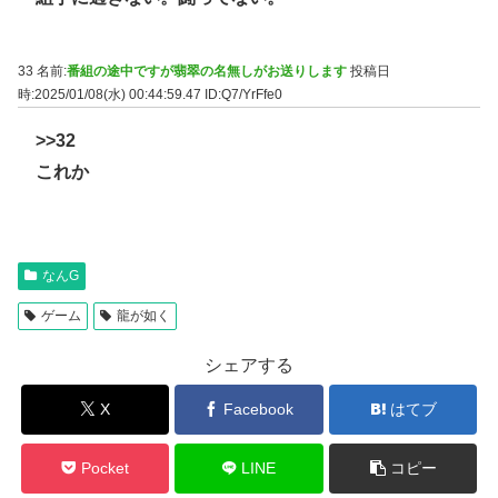
33 名前:
番組の途中ですが翡翠の名無しがお送りします
投稿日
時:2025/01/08(水) 00:44:59.47
ID:Q7/YrFfe0
>>32
これか
なんG
ゲーム
龍が如く
シェアする
X
Facebook
はてブ
Pocket
LINE
コピー