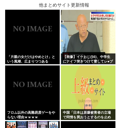
他まとめサイト更新情報
「片親の女だけはやめとけ」と
【画像】イケおじ(56)、中学生
いう風潮、広まりつつある
にナイフ突きつけて脅してレ●プ
www
フロム以外の高難易度ゲーをや
中国「日本は原爆被害者の立場
らない理由ｗｗｗｗ
で同情を買おうとするのを止め
ろ」