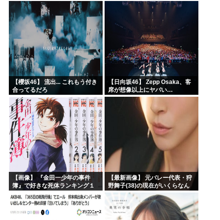
わいそう…会社滅茶苦茶やろな
ぁ」→
【櫻坂46】 流出... これもう付き
【日向坂46】 Zepp Osaka、客
合ってるだろ
席が想像以上にヤバい…
【画像】 『金田一少年の事件
【最新画像】 元バレー代表・狩
簿』で好きな死体ランキング１
野舞子(38)の現在がいくらなん
位がこちら！
でも即ハボすぎる！