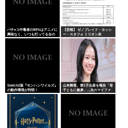
パチ●コ中毒者の99%はアニメに
【悲報】 ゼノブレイド・ヨッシ
興味なく、いつも打ってる台の
ー・スタフォ ミリオン未
原作も知らないという不都合な
達・・・
真実
Switch2版『モンハンワイルズ』
山本舞香、第1子出産を報告「母
の動作環境が判明！
子ともに健康」…夫のマイファ
ス・Hiroは「いいね」 森進一&
森昌子さんの孫