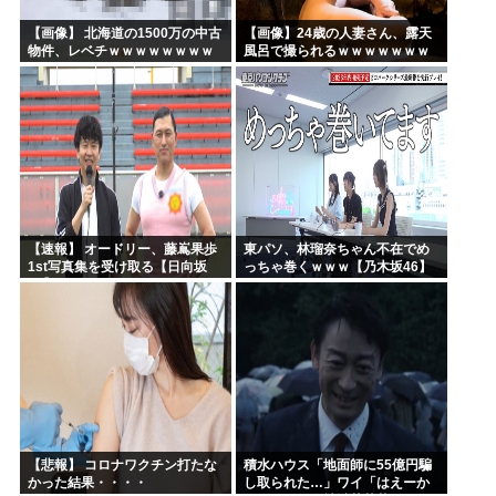
【画像】 北海道の1500万の中古
【画像】24歳の人妻さん、露天
物件、レベチｗｗｗｗｗｗｗｗ
風呂で撮られるｗｗｗｗｗｗｗ
ｗｗｗｗｗｗｗｗｗｗｗｗ
ｗｗｗｗｗｗｗｗｗｗ
【速報】 オードリー、藤嶌果歩
東パソ、林瑠奈ちゃん不在でめ
1st写真集を受け取る【日向坂
っちゃ巻くｗｗｗ【乃木坂46】
46】
【悲報】 コロナワクチン打たな
積水ハウス「地面師に55億円騙
かった結果・・・・
し取られた…」ワイ「はえーか