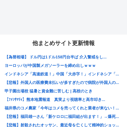
他まとめサイト更新情報
【為替相場】 ドル円は1ドル158円台半ば 介入警戒をし...
ヨーロッパが中国製メガソーラーを締め出しｗｗｗ
インドネシア「高速鉄道！」中国「大赤字！」インドネシア「...
【悲報】外国人の医療費未払いが多すぎたので病院が外国人の...
甲子園出場校 猛暑と資金難に苦しむ | 高校のとき
【ﾌｧﾝｻﾏﾘｨ】熊本地震報道 真実より視聴率と高市叩き...
福井県のコメ農家「今年はコメを売ってくれと業者が来ない！...
【悲報】福田雄一さん「新ケロロに福田組が出ます！」→爆死...
【悲報】射殺されたオッサン、最近母を亡くして精神的ショッ...