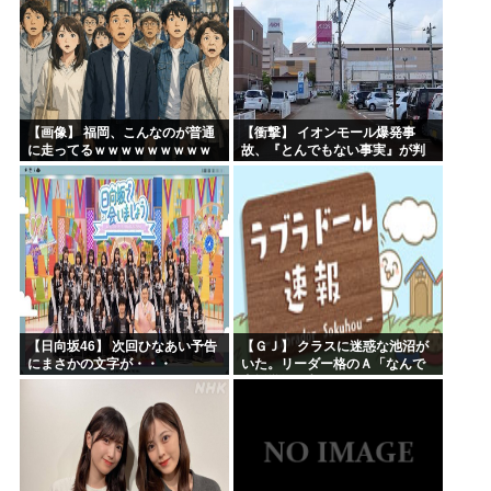
【画像】 福岡、こんなのが普通
【衝撃】 イオンモール爆発事
に走ってるｗｗｗｗｗｗｗｗｗ
故、『とんでもない事実』が判
ｗｗｗｗｗｗｗ
明してしまう・・・・・・
【日向坂46】 次回ひなあい予告
【ＧＪ】 クラスに迷惑な池沼が
にまさかの文字が・・・
いた。リーダー格のＡ「なんで
支援学級に入れないんです
か？」先生「背の高い低いと同
じで、これも個性なの！差別は...