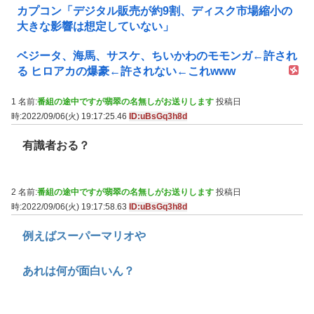
カプコン「デジタル販売が約9割、ディスク市場縮小の
大きな影響は想定していない」
ベジータ、海馬、サスケ、ちいかわのモモンガ←許され
る ヒロアカの爆豪←許されない←これwww
1 名前:
番組の途中ですが翡翠の名無しがお送りします
投稿日
時:2022/09/06(火) 19:17:25.46
ID:uBsGq3h8d
有識者おる？
2 名前:
番組の途中ですが翡翠の名無しがお送りします
投稿日
時:2022/09/06(火) 19:17:58.63
ID:uBsGq3h8d
例えばスーパーマリオや
あれは何が面白いん？