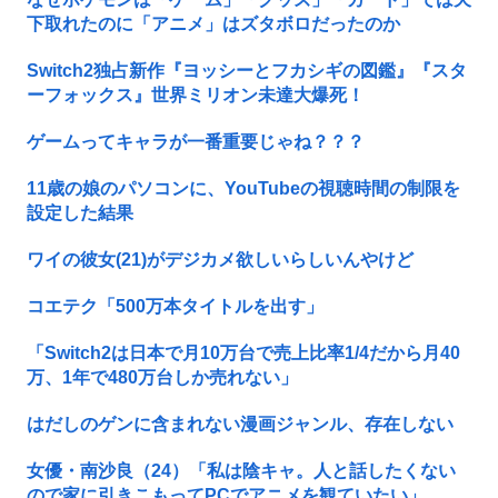
下取れたのに「アニメ」はズタボロだったのか
Switch2独占新作『ヨッシーとフカシギの図鑑』『スタ
ーフォックス』世界ミリオン未達大爆死！
ゲームってキャラが一番重要じゃね？？？
11歳の娘のパソコンに、YouTubeの視聴時間の制限を
設定した結果
ワイの彼女(21)がデジカメ欲しいらしいんやけど
コエテク「500万本タイトルを出す」
「Switch2は日本で月10万台で売上比率1/4だから月40
万、1年で480万台しか売れない」
はだしのゲンに含まれない漫画ジャンル、存在しない
女優・南沙良（24）「私は陰キャ。人と話したくない
ので家に引きこもってPCでアニメを観ていたい」