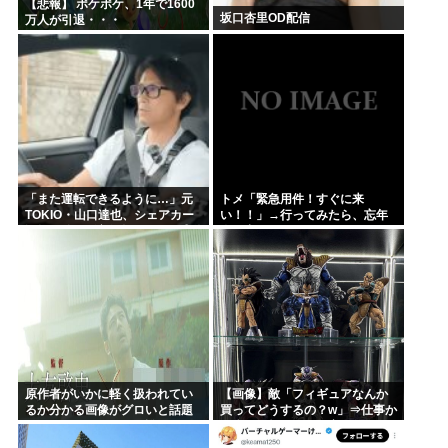
【悲報】 ポケポケ、1年で1600
坂口杏里OD配信
万人が引退・・・
「また運転できるように…」元
トメ「緊急用件！すぐに来
TOKIO・山口達也、シェアカー
い！！」→行ってみたら、忘年
運転&ギター演奏姿にファン感動
会に出るからコウトらにメシを
作れと。言いたい事言って帰ろ
うとしたら、コウトらが必タヒ
に...
原作者がいかに軽く扱われてい
【画像】敵「フィギュアなんか
るか分かる画像がグロいと話題
買ってどうするの？w」⇒仕事か
に！これおかしいって誰も気づ
ら疲れて帰ってきて家にこんな
かなかったのかよ！？
棚があったら疲れが吹き飛ぶだ