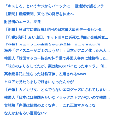
「キスしろ」というヤジからパニックに… 渡邊渚が語るフラ...
【新聞】産経新聞、東北での発行を休止へ
財務省のエース、左遷
【朗報】秋田市に建設費2兆円の日本最大級AIデータセンタ...
【印税1億円】みい山田、ネット叩きに必死な理由が金銭感覚...
【悲報】ジモティーで車購入の20代男性、リース車を80万...
海外「ディズニーがゴミのようだ！」日本がアニメ化した米人...
珍しく南北から同時に叩かれた日本 韓国からは「領土問題」...
韓国人「韓国サッカー協会W杯予選で外国人審判に性接待した...
パヨク「アジア人民、中国人民と連帯して戦おー！悪政高市を...
「味方のふりをしてたが、実は敵のスパイだったキャラ」 何...
みんなで大家さん「成田は日本の下町が開発したゴミをエネル...
高市総書記に逆らった財務官僚、左遷されるwww
【画像】X民さん「ニンニクが青い！こんなの食えない！」
ヒロアカ見たらまじで好きになったんやが
【悲報】楽しんごさん、清水良太郎さんとの“過去の因縁”を...
【画像】カノカリ女、とんでもないエ口グッズにされてしまい...
【衝撃】元ジャンポケ斉藤慎二被告の判決を堀江貴文さんが予...
韓国人「日本には韓国みたいなドラッグストアがないので韓国...
【速報】北朝鮮が日本海に向けてミサイル発射
宮崎駿「声優は娼婦のような声」←これ正論すぎるよな
【悲報】高市首相の“個人的なSNS投稿”で習近平ブチギレ...
なんかおもろい漫画ない?
【衝撃】木村祐一の変貌ぶりに「誰かわからん」「いつの間に...