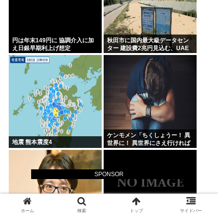
円は年末149円に 協調介入に加
秋田市に国内最大級データセン
え日銀早期利上げ想定
ター 建設費2兆円見込む、UAE
など投資
ケンモメン「ちくしょうー！ 異
地震 熊本震度4
世界に！ 異世界にさえ行ければ
ー！(;△;)」 どうなるの？
SPONSOR
ホーム
検索
トップ
サイドバー