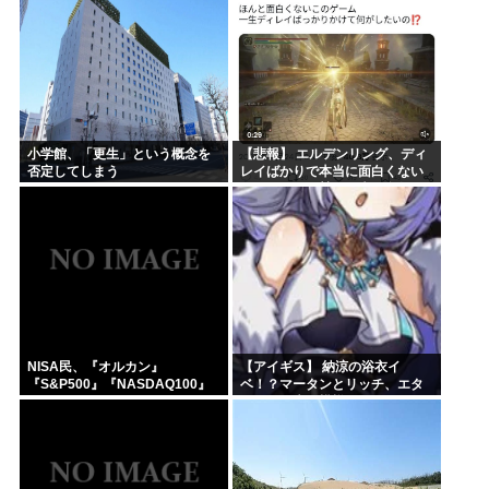
ろ？
小学館、「更生」という概念を
【悲報】 エルデンリング、ディ
否定してしまう
レイばかりで本当に面白くない
このゲーム←賛同の声が多数…
NISA民、『オルカン』
【アイギス】 納涼の浴衣イ
『S&P500』『NASDAQ100』
ベ！？マータンとリッチ、エタ
しか買わない
ーナーが来る模様！！！