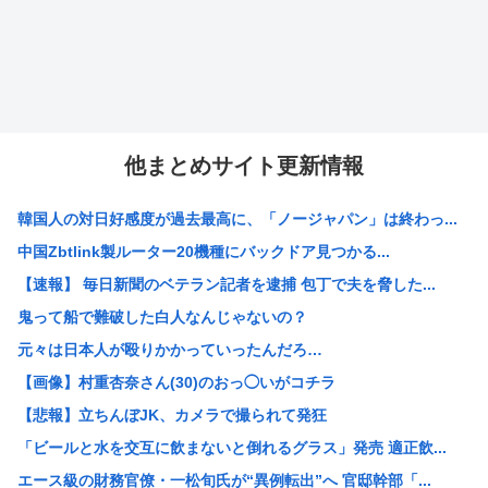
他まとめサイト更新情報
韓国人の対日好感度が過去最高に、「ノージャパン」は終わっ...
中国Zbtlink製ルーター20機種にバックドア見つかる...
【速報】 毎日新聞のベテラン記者を逮捕 包丁で夫を脅した...
鬼って船で難破した白人なんじゃないの？
元々は日本人が殴りかかっていったんだろ…
【画像】村重杏奈さん(30)のおっ◯いがコチラ
【悲報】立ちんぼJK、カメラで撮られて発狂
「ビールと水を交互に飲まないと倒れるグラス」発売 適正飲...
エース級の財務官僚・一松旬氏が“異例転出”へ 官邸幹部「...