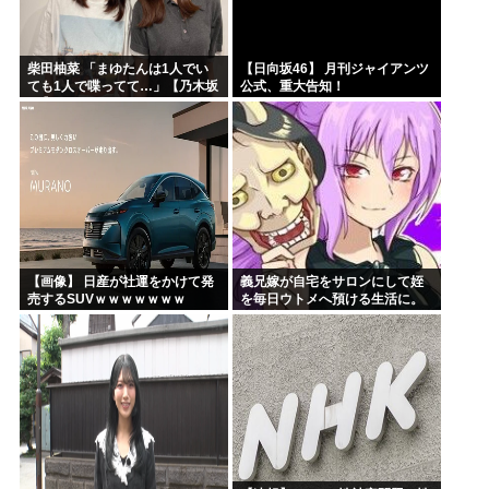
柴田柚菜 「まゆたんは1人でい
【日向坂46】 月刊ジャイアンツ
ても1人で喋ってて…」【乃木坂
公式、重大告知！
46】
【画像】 日産が社運をかけて発
義兄嫁が自宅をサロンにして姪
売するSUVｗｗｗｗｗｗｗ
を毎日ウトメへ預ける生活に。
数年後、そのツケが一気に回っ
てきて…