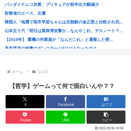
バンダイナムコ決算、プリキュアが前年比大幅減少
ついに来ちゃったの？アメリカでヒューマノイドロボットが家...
財務省のエース、左遷
中国製ルーター20機種にバックドア、外部から完全制御のお...
韓国人「地震で高市早苗ちゃんは北朝鮮の金正恩と比較され完...
中国人のリウさん、新エネ車で国境越えたら遠隔操作で30時...
山本五十六「明日は真珠湾攻撃か…なんやこれ、デスノート？...
北朝鮮が何かを発射
【2019年】 重機の作業員が「なんだこれ」と通報した密...
コメ価格先行き指数 過去最低 今後も値下がり傾向
高市早苗の秘書のガンステージ4はどうなったの？
中国「大洪水！」中国ダム「決壊」地元民「公式発表より死者...
アメリカ「ヤニねこは黒人をネコ娘にして黒人差別を描いた社...
維新県議、無許可で選挙カーレンタル事業 複数の維新候補が...
ホーム
なんG
韓国人「現在、日本が密かに韓国からパクっているものがこち...
漫画の画像持ってないか
【哲学】ゲームって何で面白いんや？？
孫悟飯、『魔閃光』しかオリジナル技がないwww
トランプ政権高官「ちょっと中国企業制裁したりしただけなの...
X
Facebook
はてブ
出せよ…お前らが描いた絵!!
【画像】ブルーロックの監督、キレるwww
Pocket
LINE
コピー
【高市朗報】高市早苗の名言、偉人の名言としてブロガーにま...
2022.09.06 19:36