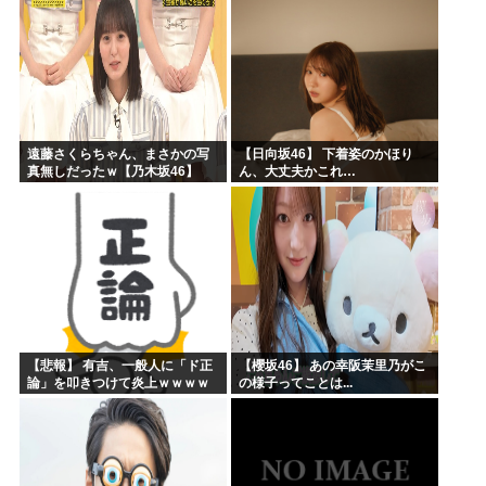
ィィー！！！！」私「あ…」
遠藤さくらちゃん、まさかの写
【日向坂46】 下着姿のかほり
真無しだったｗ【乃木坂46】
ん、大丈夫かこれ…
【悲報】 有吉、一般人に「ド正
【櫻坂46】 あの幸阪茉里乃がこ
論」を叩きつけて炎上ｗｗｗｗ
の様子ってことは...
ｗｗｗｗ