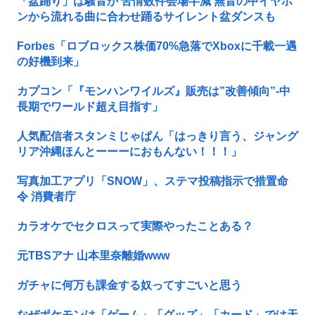
「盆踊り」は騒音か 苦情数件会場半減 無音の中イヤホ
ンから流れる曲に合わせ踊るサイレント盆ダンスも
Forbes「ロブロックス株価70%急落でXboxに千載一遇
の好機到来」
カプコン「『モンハンワイルズ』販売は”改善傾向”-中
長期でワールド超え目指す」
人気配信者スタンミじゃぱん「はっきり言う、ジャング
リア沖縄ほんとーーーにおもんない！！！」
写真加工アプリ「SNOW」、ステマ投稿指示で措置命
令 消費者庁
カラオケでセクロスって実際やったことある？
元TBSアナ 山本里奈離婚www
ガチャに何万も課金する奴ってすごいと思う
なぜポケモンは「ゲーム」「グッズ」「カード」では天