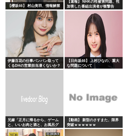
【速報】 NHKの性被害問題、性
【櫻坂46】 村山美羽、情報解禁
加害した番組出演者が衝撃告
白！
伊藤百花の仕事バンバン取って
【日向坂46】 上村ひなの、重大
くるDHの営業担当凄くないか？
な問題について
今年のボーナス凄いことになり
そう！！【AKB48いともも】
兄嫁「正月に帰るから、ゲーム
【動画】 新型のさすまた、限界
と、いいお肉と酒と、お風呂グ
突破ｗｗｗｗｗｗ
ッズの準備しとけよ」寝起きの
私「知るかボケ」兄嫁「キィィ