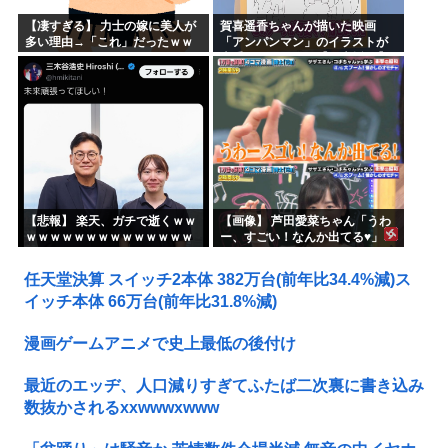
【凄すぎる】 力士の嫁に美人が
賀喜遥香ちゃんが描いた映画
多い理由→「これ」だったｗｗ
「アンパンマン」のイラストが
ｗｗｗｗｗ
上手すぎる！！！【乃木坂46】
【悲報】 楽天、ガチで逝くｗｗ
【画像】 芦田愛菜ちゃん「うわ
ｗｗｗｗｗｗｗｗｗｗｗｗｗｗ
ー、すごい！なんか出てる♥」
ｗｗｗｗ
任天堂決算 スイッチ2本体 382万台(前年比34.4%減)ス
イッチ本体 66万台(前年比31.8%減)
漫画ゲームアニメで史上最低の後付け
最近のエッヂ、人口減りすぎてふたば二次裏に書き込み
数抜かされるxxwwwxwww