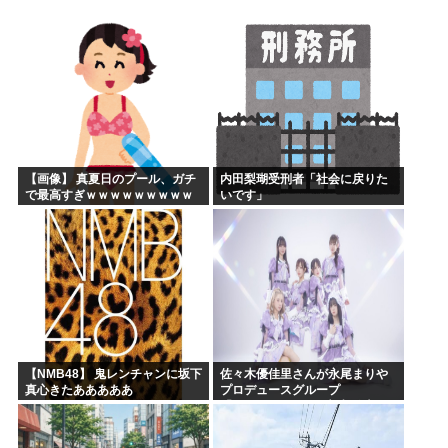
ひぐらし原作北条沙都子「大きいのやだ！気持ち悪いのやだ！...
海外「日本にはこんな特殊な標識があるんだけど皆は見たこと...
森山前自民党幹事長「日中首脳会談の写真を高市が勝手にSN...
突進してきた牛を跳び越えたら、牛が固まって動かなくなった...
バトル漫画の主人公でライバルがいないキャラ、存在しない
週刊少年ジャンプ、発行部数100万部割れ
【画像】 真夏日のプール、ガチ
内田梨瑚受刑者「社会に戻りた
で最高すぎｗｗｗｗｗｗｗｗｗ
いです」
ｗ
【NMB48】 鬼レンチャンに坂下
佐々木優佳里さんが永尾まりや
真心きたあああああ
プロデュースグループ
「WASURENA」に加入発表！
現在のグループと兼任へ【元
AKB48ゆかるん・まりやぎ】