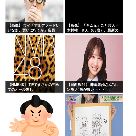
【画像】 ワイ「アルファードい
【画像】 「キム兄」こと芸人・
いなあ。買いに行くか」店員
木村祐一さん（63歳）、最新の
「ほいっ見積もりな！」ワイ
松本人志さんとのツーショット
「金額おかしくね？」←お前ら
が完全に別人だとネット騒然！
もそう思うよな？？？？？
「マジで誰かわからん」...
【NMB48】 TIFでまさかの初め
【日向坂46】 藤嶌果歩さん"ホ
てのオール無し
ンモノ"感が凄い・・・