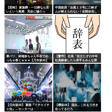
【恐怖】 家族葬・一日葬なら安
中国政府「台風１３号に三峡ダ
いという風潮、完全に嘘だっ
ムが耐えられない！全開放流し
た・・・・
ろ！」⇒ 下流域の街が壊滅状態
ｗｗｗｗｗ
東パソ、林瑠奈ちゃん不在でめ
【驚愕】 社長「役立たずの中年
っちゃ巻くｗｗｗ【乃木坂46】
社員解雇したら若手もみんな辞
めてしまった…」
【日向坂46】 新曲『イチャイチ
【櫻坂46】 流出... これもう付き
ャ虫』←センターは・・・
合ってるだろ