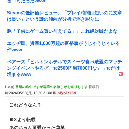
るゴミだったwww
Steamの低評価レビュー、「プレイ時間は短いのに文章
は長い」という謎の傾向が分析で浮き彫りに
豚「子供にゲーム買い与えてる」←これ絶対噓だよな
エッヂ民、資産1,000万超の富裕層がうじゃうじゃいる
件www
ペアーズ「ヒルトンホテルでスイーツ食べ放題のマッチ
ングイベントやるぞ。女2500円男7000円な」→女だけ
埋まるwww
1 名前:
番組の途中ですが翡翠の名無しがお送りします
投稿日
時:2026/05/18(月) 12:20:31.06
ID:oTynJXk3d
これどうなん？
※Xより転載
あのちゃん可愛かった😍笑