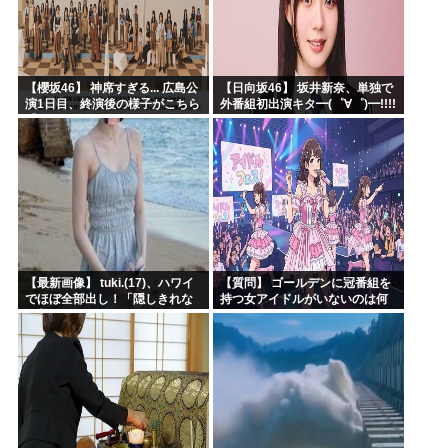
【櫻坂46】 神席すぎる... 広島公
【日向坂46】 坂井新奈、単独で
演1日目、終演後の様子がこちら
外番組初出演キタ━(゜∀゜)━!!!!
【全国ツアー2026 What’s
lonesome?】
【最新画像】 tuki.(17)、ハワイ
【質問】 ゴールデンに冠番組を
でほぼ全部出し！「隠しきれな
持つ女アイドルがいないのは何
い美貌」とSNSざわつく
故なのか？