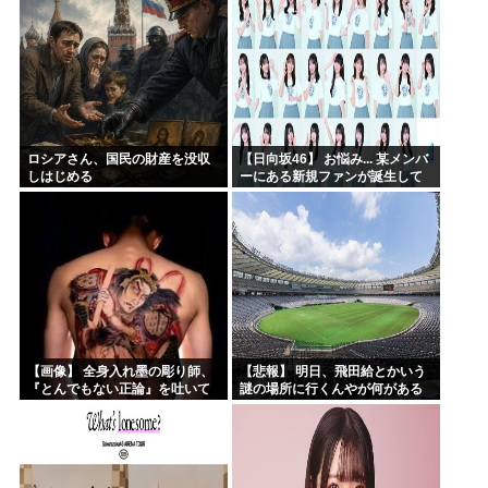
ロシアさん、国民の財産を没収
【日向坂46】 お悩み... 某メンバ
しはじめる
ーにある新規ファンが誕生して
いた
【画像】 全身入れ墨の彫り師、
【悲報】 明日、飛田給とかいう
『とんでもない正論』を吐いて
謎の場所に行くんやが何がある
30万再生されてしまうｗｗｗｗ
んや????・・・・・・・・・
ｗｗｗ