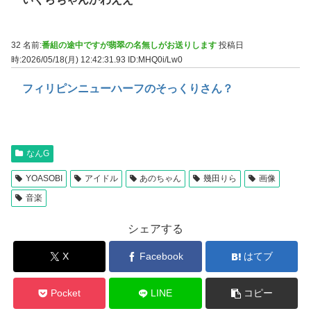
32 名前:
番組の途中ですが翡翠の名無しがお送りします
投稿日
時:2026/05/18(月) 12:42:31.93
ID:MHQ0i/Lw0
フィリピンニューハーフのそっくりさん？
なんG
YOASOBI
アイドル
あのちゃん
幾田りら
画像
音楽
シェアする
X
Facebook
はてブ
Pocket
LINE
コピー