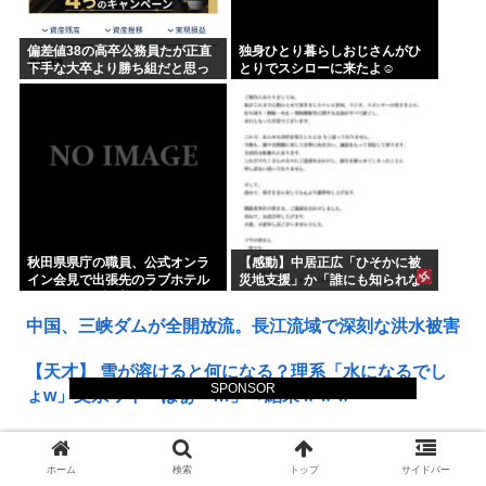
偏差値38の高卒公務員たが正直
独身ひとり暮らしおじさんがひ
下手な大卒より勝ち組だと思っ
とりでスシローに来たよ☺
てる
秋田県県庁の職員、公式オンラ
【感動】中居正広「ひそかに被
イン会見で出張先のラブホテル
災地支援」か「誰にも知られな
でバスローブを着て喫煙しなが
くていい」
ら登場www
中国、三峡ダムが全開放流。長江流域で深刻な洪水被害
【天才】 雪が溶けると何になる？理系「水になるでし
SPONSOR
ょw」文系ワイ「はぁ～…」→結果ｗｗｗ
【悲痛】 溺れた11歳息子を助けようと川へ…40歳父親
が死亡 息子は母親が救助 愛知
ホーム
検索
トップ
サイドバー