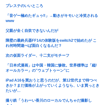
プレステのいいところ
「音ゲー極めたギュゥ‼️」→動きがキモいと冷笑される
www
父親が全く自炊できないんだが
障壁の最終兵器FF14の体験版をswitch2で始めたが こ
れ何時間遊べば面白くなるんだ？
次の仮面ライダー、十二支がモチーフ
「日本式漫画」は中国・韓国に惨敗。世界標準は「縦/
オールカラー」の”ウェブトゥーン”に
iPad A16を買おうと思うのだが、第12世代まで待つべ
きか？まだ価格が上がっていくようなら、いま買っとき
たいが…
撮り鉄「うわーい香川のローカルでんちゃだ撮影し