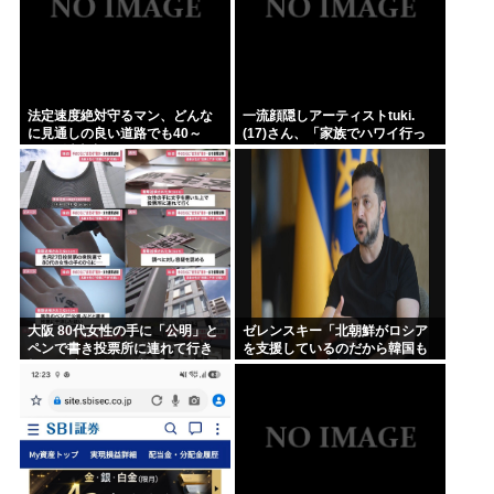
法定速度絶対守るマン、どんな
一流顔隠しアーティストtuki.
に見通しの良い道路でも40～
(17)さん、「家族でハワイ行っ
60km以上出さない
てきたw」 自己顕示欲がどんど
ん抑えられなくなる
大阪 80代女性の手に「公明」と
ゼレンスキー「北朝鮮がロシア
ペンで書き投票所に連れて行き
を支援しているのだから韓国も
投票干渉 60女を送検【いさ酒
ウクライナを支援しろ」
場】