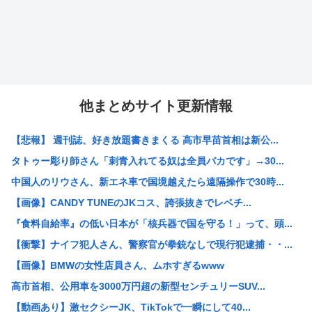
他まとめサイト更新情報
【悲報】 週刊誌、好き放題書きまくる 高市早苗首相は新公...
タトゥー彫り師さん「刺青入れてる奴は全員バカです」→30...
中国人のリウさん、新エネ車で国境越えたら遠隔操作で30時...
【画像】CANDY TUNEのJKコス、誇張抜きでレベチ...
『食料自給率』の低い日本が「核兵器で国を守る！」って、頭...
【衝撃】ナイフ犯人さん、警察官が拳銃なしで現行犯逮捕・・...
【画像】BMWの女性店員さん、ムホすぎるwww
高市首相、公用車を3000万円超の新型センチュリーSUV...
【動画あり】激セクシーJK、TikTokで一瞬にして40...