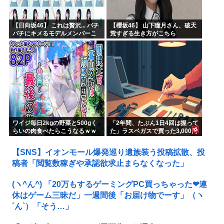
【日向坂46】 これは贅沢... バチ
【櫻坂46】 山下瞳月さん、破天
バチにキメるモデルメンバーこ
荒すぎる生き方がこちら
ちら
ワイジ毎日2kgの野菜と500gく
「2年間、たぶん1日4回は握って
らいの肉食べたらこうなるｗｗ
た」ラスベガスで買った3,000円
ｗ
のキーホルダーを調べたら
【SNS】イオンモール爆発巡り遺族装う投稿拡散、投
稿者「閲覧数稼ぎや承認欲求止まらなくなった」
(ヽ^ん^) 「20万もするゲーミングPC買っちゃった❤連
休はゲーム三昧だ」一週間後「お届け物でーす」（ヽ
´ん`）「そう…」