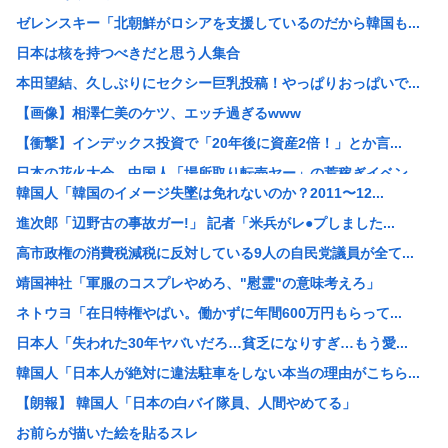
ゼレンスキー「北朝鮮がロシアを支援しているのだから韓国も...
日本は核を持つべきだと思う人集合
本田望結、久しぶりにセクシー巨乳投稿！やっぱりおっぱいで...
【画像】相澤仁美のケツ、エッチ過ぎるwww
【衝撃】インデックス投資で「20年後に資産2倍！」とか言...
日本の花火大会 中国人「場所取り転売ヤー」の荒稼ぎイベン...
韓国人「韓国のイメージ失墜は免れないのか？2011〜12...
【画像】女さん「貧乳だから男水着で市民プールいったら周り...
進次郎「辺野古の事故ガー!」 記者「米兵がレ●プしました...
【悲報】中国製ルーター、またまたバックドア発見www
高市政権の消費税減税に反対している9人の自民党議員が全て...
【産経新聞主張】 佐渡金山 韓国は反日を持ち込むな
靖国神社「軍服のコスプレやめろ、"慰霊"の意味考えろ」
元ジャンポケ斉藤慎二被告のTikTokライブが拡散 求刑...
ネトウヨ「在日特権やばい。働かずに年間600万円もらって...
K-POPアイドルの約半数が3年後には姿を消す…損益分岐...
日本人「失われた30年ヤバいだろ…貧乏になりすぎ…もう愛...
浜田雅功、超スパルタ高校時代 夏の思い出に共演者衝撃
韓国人「日本人が絶対に違法駐車をしない本当の理由がこちら...
【絶望画像】7月の電気代逝ったあああああああああ！！！！...
【朗報】 韓国人「日本の白バイ隊員、人間やめてる」
ワイ「最近、嫁の夜間外出が増えてる…怪しい…興信所に調査...
お前らが描いた絵を貼るスレ
【岡山】シャインマスカット200房（時価40万円相当）畑...