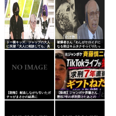
ピニング・トー・ホールドも流
れる
トー横キッズ、ジャップの大人
被爆者さん「わしがケロイドに
に失望「大人に相談しても、具
なる前はキムタクそっくりたっ
体的に何もしてくれない。結果
たんじゃ」ハードなギャグをか
的に傷つく。福祉は自由が奪わ
ます
れる」
【朗報】 献血しながら引いたガ
【動画】ジャンポケ斉藤さん、
チャがまさかの結果に
懲役7年の求刑受けたあとの
TikTokライブ配信がヤバすぎる
と話題にwww