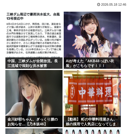
2026.05.18 12:46
バイデン前米大統領（83）死にそう 再選しなくてよかった...
「原爆はうそ」「放射線の被害はなかった」 信じる若者た...
プリキュア見てる奴らきもすぎんか？さすがに
韓国人「手術中に震度6強の地震、その時の日本の医療スタッ...
NARUTOを一巻から最後まで読んでみたけど、これ駄作じ...
ラジコンのキングタイガーでスズメバチの巣に突撃「ハチから...
中国、三峡ダムが全開放流。長
AIが考えた「AKB48っぽい衣
江流域で深刻な洪水被害
装」がこちらです！！！
金川紗耶ちゃん、ぎっくり腰の
【動画】 町の中華料理屋さん、
お知らせ…【乃木坂46】
娘の採用で人気店になってしま
う