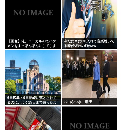
【画像】俺、ローカルAIでイケ
今だに車にCD入れて音楽聴いて
メンをすっぽんぽんにしてしま
る時代遅れの奴www
うwww
6日広島・9日長崎に落とされて
片山さつき、粛清
るのに、よく15日まで待ったよ
な