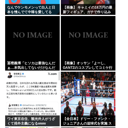
なんでケンモメンって白人と日
【画像】 キャミイの18万円の最
本を憎んでて中韓を愛してる
新フィギュア、ガチで作り込み
の？
がエグすぎる
冨樫義博「ヒソカは最強なんだ
【画像】オッサン「よーし、
ぁ…本気出してないだけなんだ
GANTZのコスプレしてコミケ行
ぁ…」 こいつのこの情熱なんな
くかー」
の？
ワイ東京在住、観光外人がうざ
【全日本】ドリー・ファンク・
くて排外主義になるwww
ジュニアさんの追悼式を実施 ス