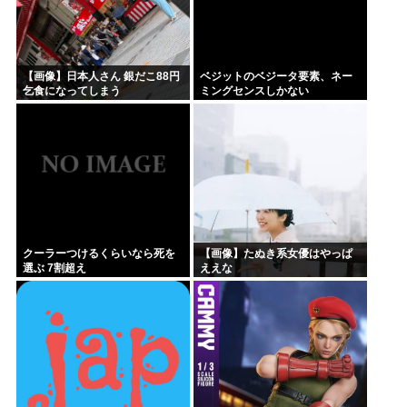
【画像】日本人さん 銀だこ88円
ベジットのベジータ要素、ネー
乞食になってしまう
ミングセンスしかない
クーラーつけるくらいなら死を
【画像】たぬき系女優はやっぱ
選ぶ 7割超え
ええな