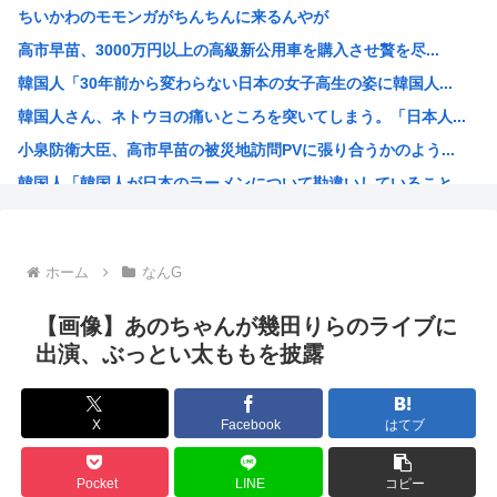
ちいかわのモモンガがちんちんに来るんやが
焼肉ライクで2170円食べ放題！今どき2170円の肉食べ...
高市早苗、3000万円以上の高級新公用車を購入させ贅を尽...
なんで夏にマスクしてんだァ？
韓国人「30年前から変わらない日本の女子高生の姿に韓国人...
【悲報】京大生さん、ノリが寒すぎる
韓国人さん、ネトウヨの痛いところを突いてしまう。「日本人...
タトゥー彫り師さん「刺青入れてる奴は全員バカです」→30...
小泉防衛大臣、高市早苗の被災地訪問PVに張り合うかのよう...
【悲報】米農家「もう無理です…」。過去最大の在庫を抱える...
韓国人「韓国人が日本のラーメンについて勘違いしていること...
【悲報】大竹しのぶ、原爆の日に「絶対に戦争を放棄する国で...
生成AIのイラストを使ってTCG作ってる??
お前ら今期アニメ何見てるの？
ホーム
なんG
【衝撃】 韓国人「箱根駅伝、走りながら乾杯してた」
ケンモメンの生きがいはなに？安倍晋三以外で
【画像】あのちゃんが幾田りらのライブに
夏場のロリコンおま●こが蒸れ蒸れしててエッチなぷりきゅあ...
出演、ぶっとい太ももを披露
高市早苗、今日長崎で平和祈念式典に参列して被爆体験者と面...
ワールドトリガー、対A級戦闘試験開始から約1年経過
X
Facebook
はてブ
名探偵プリキュア！ 反省会
韓国人「日本の某全国チェーン店の商品写真が話題になってい...
Pocket
LINE
コピー