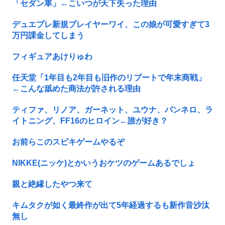
「セダン車」←こいつが天下失った理由
デュエプレ新規プレイヤーワイ、この娘が可愛すぎて3
万円課金してしまう
フィギュアあけりゅわ
任天堂「1年目も2年目も旧作のリブートで年末商戦」
←こんな舐めた商法が許される理由
ティファ、リノア、ガーネット、ユウナ、パンネロ、ラ
イトニング、FF16のヒロイン←誰が好き？
お前らこのスピキゲームやるぞ
NIKKE(ニッケ)とかいうおケツのゲームあるでしょ
親と絶縁したやつ来て
キムタクが如く最終作が出て5年経過するも新作音沙汰
無し