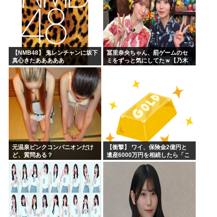
【NMB48】 鬼レンチャンに坂下
冨里奈央ちゃん、罰ゲームのセ
真心きたあああああ
ミをずっと気にしてたｗ【乃木
坂46】
元温泉ピンクコンパニオンだけ
【衝撃】 ワイ、保険金2億円と
ど、質問ある？
遺産6000万円を相続したら「こ
う」なった・・・