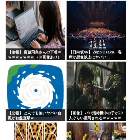
【18thシングル】
【速報】 齋藤飛鳥さんの下着ｗ
【日向坂46】 Zepp Osaka、客
ｗｗｗｗｗｗｗ （※画像あり）
席が想像以上にヤバい…
【悲報】 とんでも無いヤバい台
【画像】 パパ活待機中の子が20
風がお盆直撃ｗ
人ぐらい激写されるｗｗｗｗｗ
ｗｗｗｗｗｗ