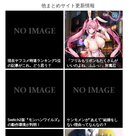
他まとめサイト更新情報
現在ヤフコメ時速ランキング1位
「フリルもリボンもたくさんが
の記事がこれ。どう思う？
いいのよね、ふふっ♪」対魔忍
RPG・新イベント『バニーとヨ
ミハラクライシス』
Switch2版『モンハンワイルズ』
ケンモメンが"あえて"結婚をし
の動作環境が判明！
ない理由ってなんなの？