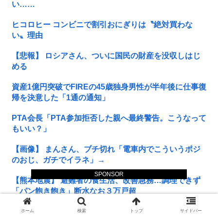
い……
ヒコロヒー コンビニで割引おにぎりは〝絶対買わな
い〟理由
【悲報】 ロシアさん、ついに国民の財産を没収しはじ
める
資産1億円突破でFIREの45歳独身男性が半年後に仕事復
帰を決意した「1通の通知」
PTA会長「PTA参加拒否した親へ最終警告。こうなって
もいい？」
【画像】 まんさん、ブチ切れ「電車内でこういうポジ
のおじ、ガチでイラネ」→
SPONSOR
【熊本地震】 避難者の食生活、改善急務…調理できず
「パン飽き飽き」断水なお３万戸超
【悲報】 味噌ラーメンで行列、出来ない
ホーム
検索
トップ
サイドバー