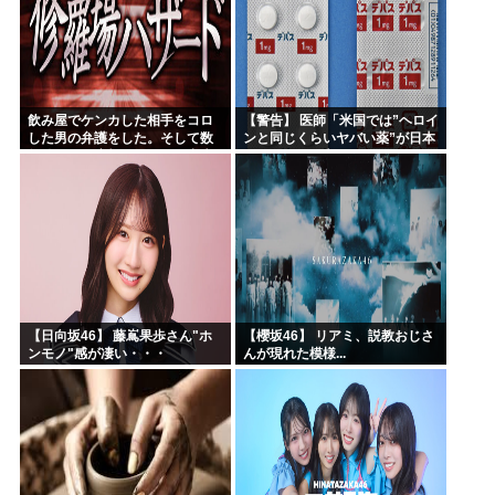
飲み屋でケンカした相手をコロ
【警告】 医師「米国では”ヘロイ
した男の弁護をした。そして数
ンと同じくらいヤバい薬”が日本
年後、因果応報を思わせる出来
では平気で処方されてる」
事が…
【日向坂46】 藤嶌果歩さん"ホ
【櫻坂46】 リアミ、説教おじさ
ンモノ"感が凄い・・・
んが現れた模様...