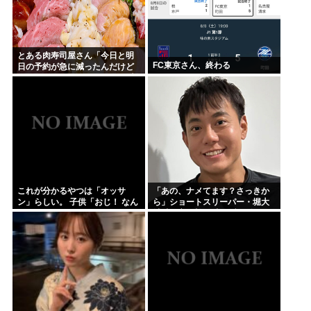
とある肉寿司屋さん「今日と明
FC東京さん、終わる
日の予約が急に減ったんだけど
なんで！？」 → 最悪の原因が判
明して泣く・・・
これが分かるやつは「オッサ
「あの、ナメてます？さっきか
ン」らしい。 子供「おじ！ なん
ら」ショートスリーパー・堀大
だこれは！」
輔氏が高須幹弥氏にブチギレ