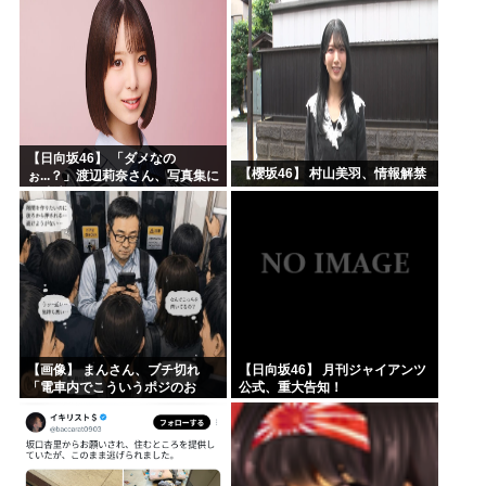
【日向坂46】 「ダメなの
【櫻坂46】 村山美羽、情報解禁
ぉ...？」渡辺莉奈さん、写真集に
興味津々
【画像】 まんさん、ブチ切れ
【日向坂46】 月刊ジャイアンツ
「電車内でこういうポジのお
公式、重大告知！
じ、ガチでイラネ」→