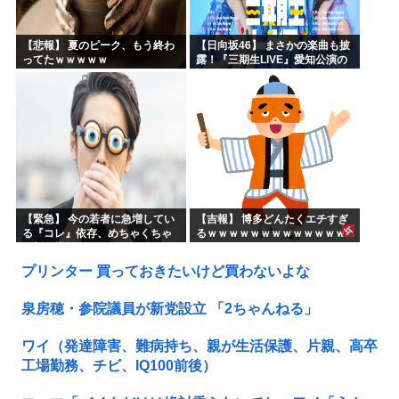
【悲報】 夏のピーク、もう終わ
【日向坂46】 まさかの楽曲も披
ってたｗｗｗｗｗ
露！『三期生LIVE』愛知公演の
レポがこちら
【緊急】 今の若者に急増してい
【吉報】 博多どんたくエチすぎ
る『コレ』依存、めちゃくちゃ
るｗｗｗｗｗｗｗｗｗｗｗｗｗ
深刻な模様w w w w w w w w w w
ｗｗ
プリンター 買っておきたいけど買わないよな
泉房穂・参院議員が新党設立 「2ちゃんねる」
ワイ（発達障害、難病持ち、親が生活保護、片親、高卒
工場勤務、チビ、IQ100前後）