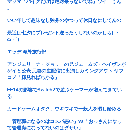
マッマ「バイクだけは絶対乗らないでね」ワイ「うん
」
いい年して趣味なし独身のやつって休日なにしてんの
最近は七夕にプレゼント送ったりしないのかしら(´・
ω・`)
エッヂ 海外旅行部
アンジェリーナ・ジョリーの兄ジェームズ・ヘイヴンが
ゲイと公表 元妻の生配信に出演しカミングアウト ヤフ
コメ「顔見ればわかる」
FF14の影響でSwitch2で遊ぶゲーマーが増えてきてい
る
カードゲームオタク、ウキウキで一般人を晒し始める
「管理職になるのはコスパ悪い」vs「おっさんになっ
て管理職になってないのはダサい」