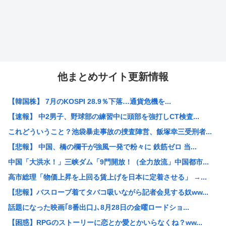
他まとめサイト更新情報
【韓国株】 7月のKOSPI 28.9％下落…通貨危機を...
【速報】 中2男子、野球部の練習中に頭部を強打しCT検査...
これどういうこと？池袋暴走事故の捜査陣営、飯塚幸三受刑者...
【悲報】 中国、橋の欄干が強風一発で粉々に 鉄筋ゼロ 当...
中国「大洪水！」三峡ダム「9門開放！（全力放流」中国都市...
高市総理「物価上昇を上回る賃上げを日本に定着させる」 →...
【悲報】バスローブ着てタバコ吸いながら記者会見する奴ww...
話題になった映画｢8番出口｣､8月28日の金曜ロードショ...
【困惑】RPGのストーリーに恋とか愛とかいらなくね？ww...