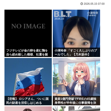
2026.05.15 07:00
ハンターハンター今何やってるかわからないWWW
5年前お前ら「AIイラストすげぇ！これもう人間のイラスト...
韓国人「台風で品不足になった沖縄のスーパーに行ってみたら...
韓国人「『日本ビールは絶対に飲まない！』と大騒ぎしていた...
海外「日本のこの場所は現実とは思えないレベルで美しい…！...
NISAのせいで少子化加速してるけどこれ本当に政策として...
フジテレビが金の卵を産む鶏を
小津玲奈 「すごく久しぶりのプ
自ら絞め殺した模様、社運を賭
ールでした」【乃木坂46】
けたドル箱コンテンツが御蔵入
りになってしまい……
【悲報】 ロシアさん、ついに国
資産1億円突破でFIREの45歳独
民の財産を没収しはじめる
身男性が半年後に仕事復帰を決
意した「1通の通知」