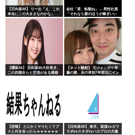
【日向坂46】 りーお「え、これ
会社「君、転勤ね」→ 男性社員
本当にこの大きさなのかな」
「それなら妻のほうが稼ぎいい
【藤嶌果歩 1st写真集】
んで辞めます」⇒ 結果・・・
【櫻坂46】 日向坂46大田美月、
【ネット騒然】 元ジャンポケ斉
この四期生らと交流がある模様
藤の妻、夫の求刑7年翌日にイン
スタ更新！その内容がガチでヤ
バすぎる…
【悲報】 とにかくヤりたくてブ
【日向坂46】 来月、坂道vsカワ
スと付き合ったらｗｗｗｗｗｗ
ラボvsスタダvsハロプロの大激