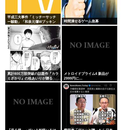
平成三大事件「ミッチーサッチ
時間潰せるゲーム急募
ー騒動」「和泉元彌Wブッキン
グ事件」あとひとつは？
累計800万部突破の話題作『カラ
メトロイドプライム4 新品が
ミざかり』の桂あいりが贈る
2999円に…
NTRラブコメ「グラぱら
っ！」、完結までラスト2話！！