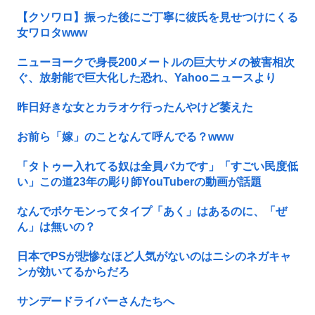
【クソワロ】振った後にご丁寧に彼氏を見せつけにくる
女ワロタwww
ニューヨークで身長200メートルの巨大サメの被害相次
ぐ、放射能で巨大化した恐れ、Yahooニュースより
昨日好きな女とカラオケ行ったんやけど萎えた
お前ら「嫁」のことなんて呼んでる？www
「タトゥー入れてる奴は全員バカです」「すごい民度低
い」この道23年の彫り師YouTuberの動画が話題
なんでポケモンってタイプ「あく」はあるのに、「ぜ
ん」は無いの？
日本でPSが悲惨なほど人気がないのはニシのネガキャ
ンが効いてるからだろ
サンデードライバーさんたちへ