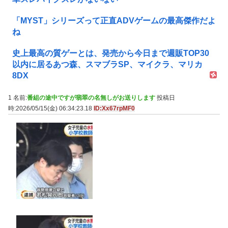
「MYST」シリーズって正直ADVゲームの最高傑作だよ
ね
史上最高の質ゲーとは、発売から今日まで週販TOP30
以内に居るあつ森、スマブラSP、マイクラ、マリカ
8DX
1 名前:
番組の途中ですが翡翠の名無しがお送りします
投稿日
時:2026/05/15(金) 06:34:23.18
ID:Xx67rpMF0