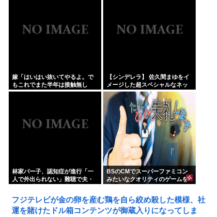
かして早苗がモデル？
嫁「はいはい抜いてやるよ。で
【シンデレラ】 佐久間まゆをイ
もこれでまた半年は接触無し
メージした超スペシャルなネッ
な」 暗黙のこれツラ過ぎるだろ
クレスが登場する件について
林家パー子、認知症が進行「一
BSのCMでスーパーファミコン
人で外出られない」難聴で夫・
みたいなクオリティのゲームを
ペーと「筆談」…自宅全焼から
8000円ぐらいで売ってるでしょ
約1年
フジテレビが金の卵を産む鶏を自ら絞め殺した模様、社
運を賭けたドル箱コンテンツが御蔵入りになってしま