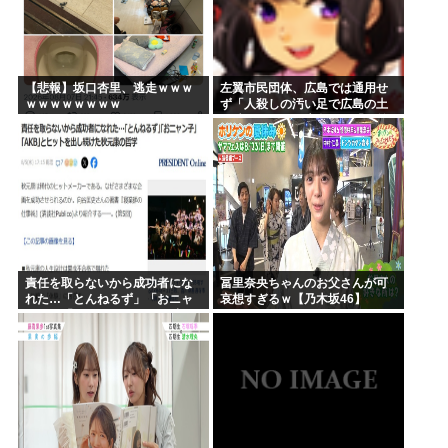
【悲報】坂口杏里、逃走ｗｗｗ
左翼市民団体、広島では通用せ
ｗｗｗｗｗｗｗｗ
ず「人殺しの汚い足で広島の土
を踏むな！」→広島県民「お前
らの方が汚いんじゃ！」「ワシ
らが広島県民じゃ」
責任を取らないから成功者にな
冨里奈央ちゃんのお父さんが可
れた…「とんねるず」「おニャ
哀想すぎるｗ【乃木坂46】
ン子」「AKB」とヒットを出し
続けた秋元康の哲学！！！