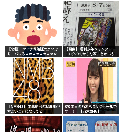
ｗｗｗｗｗｗｗｗｗ
戦
【悲報】 マイナ保険証のクソぶ
【画像】 週刊少年ジャンプ、
り、バレるｗｗｗｗｗｗｗｗｗ
「ロクのおかしな家」とかいう
微妙な漫画を巻頭カラーにした
せいで100万部切る
【NMB48】 本郷柚巴の写真集が
8/8 本日の乃木活スケジュールで
すごいことになってる
す！！！【乃木坂46】