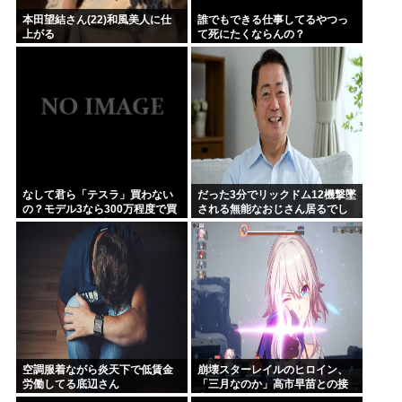
本田望結さん(22)和風美人に仕
誰でもできる仕事してるやつっ
上がる
て死にたくならんの？
なして君ら「テスラ」買わない
だった3分でリックドム12機撃墜
の？モデル3なら300万程度で買
される無能なおじさん居るでし
える.コスパ最強車がここにある
ょ
のに
空調服着ながら炎天下で低賃金
崩壊スターレイルのヒロイン、
労働してる底辺さん
「三月なのか」高市早苗との接
点があまりにも多すぎる。もし