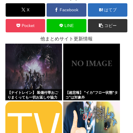
X
Facebook
はてブ
Pocket
LINE
コピー
他まとめサイト更新情報
【ナイトレイン】 装備付帯おご
【超悲報】 ”イカ”フロー状態”タ
りまくっても一切お返しや協力
コ”は対象外
する気がないプレイヤーいるけ
ど…