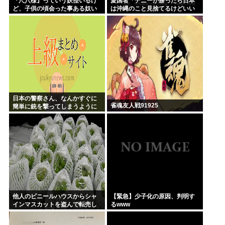
『尺八様』っていう妖怪いるけ
愛国者「デニーが勝ったら日本
ど、子供の頃会った事ある奴い
は沖縄のこと見捨てるけどいい
る？？
の？」
日本の警察さん、なんかすぐに
雀魂友人戦91925
簡単に銃を撃ってしまうように
なる…
他人のビニールハウスからシャ
【緊急】少子化の原因、判明す
インマスカットを盗んで転売し
るwww
ていた無職逮捕！被害100万円ほ
どに