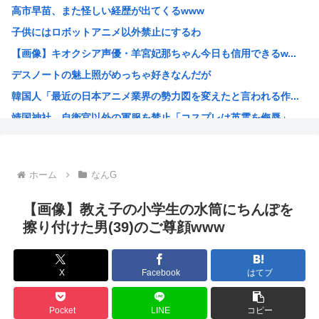
高市早苗、また怪しい経歴が出てくるwww
【衝撃】ハンターハンターの新能力「ムテキング」、ガチで最...
子供にはロボットアニメ以外禁止にするわ
【悲報】ハンターハンターの新能力「ムテキング」、ガチで最...
【画像】キオクシア声優・羊宮妃那ちゃん今日も信用できるw...
【悲報】理系女子「ガンダムってさぁ、頭の“バルカン”意味...
デスノートの魅上照がめっちゃ好きなんだが
【悲報】吉岡里帆、アドリブで俳優の手を取りおっぱいに押し...
韓国人「最近の日本アニメ業界の勢力図を変えたと言われる作...
【クレーマー】「研いでもらったら刃が1mm小さくなった」...
靖国神社、自衛官以外の軍服を禁止「コスプレは英霊を侮辱」
高市の消費税減税ちょっとひどいわ
エ口漫画描いたんだけどpixivで誰も見ない
AI扱いされた絵師、筆を折る
ホーム
なんG
ダンジョン飯のキャラいい子ばっかりでほんとに癒される
【朗報】 韓国人「Jリーグのこの監督、経歴がおかしい」
【画像】教え子の小学生の水筒にちんぽを
さもしい熊本県民「食事、ベッド、エアコン」を政府に切望。
擦り付けた男(39)のご尊顔www
韓国がサッカーの審判を買収したのはガチだった！ 審判を性...
【緊急速報】信用声優の羊宮妃那さん…
X
Facebook
はてブ
靖国神社、軍服コスプレでの参拝を禁止へ
【高市】トランプ「イランが核入手したら2分でイタリア滅亡...
Pocket
LINE
コピー