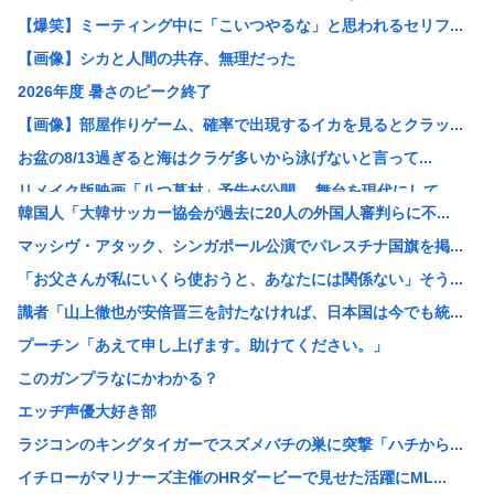
【爆笑】ミーティング中に「こいつやるな」と思われるセリフ...
【画像】シカと人間の共存、無理だった
2026年度 暑さのピーク終了
【画像】部屋作りゲーム、確率で出現するイカを見るとクラッ...
お盆の8/13過ぎると海はクラゲ多いから泳げないと言って...
リメイク版映画「八つ墓村」予告が公開、 舞台を現代にして...
韓国人「大韓サッカー協会が過去に20人の外国人審判らに不...
【疑問】葬式←まぁわかる 四十九日←いらねぇだろ
マッシヴ・アタック、シンガポール公演でパレスチナ国旗を掲...
【画像】ツレがこんなラスボスみたいな痛服で街歩くって聞か...
「お父さんが私にいくら使おうと、あなたには関係ない」そう...
「蒼穹のファフナー」とかいうロボットアニメ
識者「山上徹也が安倍晋三を討たなければ、日本国は今でも統...
【画像】こういうブラに乳首ひっかけてる女の子ｗｗｗ
プーチン「あえて申し上げます。助けてください。」
【画像】まんさん「貧乳だから男水着で市民プールいったら周...
このガンプラなにかわかる？
【朗報】誤って脳幹を摘出された女性､重篤な植物状態だが､...
エッヂ声優大好き部
X、収益化が9/7に終わるwww
ラジコンのキングタイガーでスズメバチの巣に突撃「ハチから...
VTuberさん、祖母の「家族だけの一日葬」をした結果ｗ...
イチローがマリナーズ主催のHRダービーで見せた活躍にML...
【悲報】休日BBQ上司さん「ワイくん！焼肉のタレ買ってき...