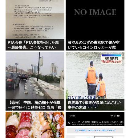
PTA会長「PTA参加拒否した親
激混みのはずの東京駅で鍵が空
へ最終警告。こうなってもい
いているコインロッカーが散
い？」
見、「ラッキー」と思って中を
確認してみると……
【悲報】 中国、橋の欄干が強風
鹿児島で5歳児が温泉に流された
一発で粉々に 鉄筋ゼロ 当局「接
事件の末路・・・
着剤でくっつけただけ」「正常
で、品質問題はない」