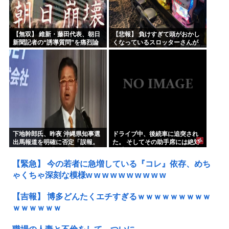
【無双】 維新・藤田代表、朝日
【悲報】 負けすぎて頭がおかし
新聞記者の“誘導質問”を痛烈論
くなっているスロッターさんが
破する記者会見動画がネットで
発見される…
大反響ｗｗｗｗｗ
下地幹郎氏、昨夜 沖縄県知事選
ドライブ中、後続車に追突され
出馬報道を明確に否定「誤報。
た。 そしてその助手席には絶対
私は政治を引退した」「出な
に乗っていてはいけない人が乗
い」「出ない。変わらない」と
っていた。どうすればいいん
【緊急】 今の若者に急増している『コレ』依存、めち
繰り返し強調
だ……..
ゃくちゃ深刻な模様w w w w w w w w w w
【吉報】 博多どんたくエチすぎるｗｗｗｗｗｗｗｗｗ
ｗｗｗｗｗｗ