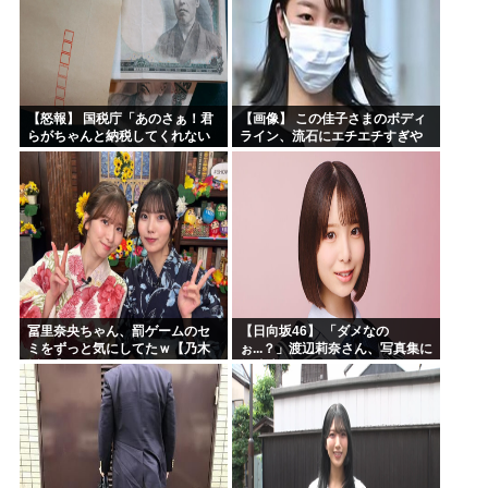
【怒報】 国税庁「あのさぁ！君
【画像】 この佳子さまのボディ
らがちゃんと納税してくれない
ライン、流石にエチエチすぎや
とこうなっちゃうけどどうす
ろ！
る？！」←これw w w w w w w w
冨里奈央ちゃん、罰ゲームのセ
【日向坂46】 「ダメなの
ミをずっと気にしてたｗ【乃木
ぉ...？」渡辺莉奈さん、写真集に
坂46】
興味津々