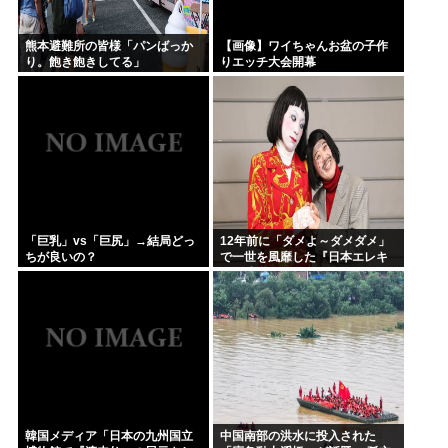
熊本避難所の皆様「パンばっか
【画像】ワイちゃんお盆の子作
り。飽き飽きしてる」
りエッチ大会開幕
「巨乳」vs「巨尻」→結局どっ
12年前に「ダメよ～ダメダメ」
ちが良いの？
で一世を風靡した『日本エレキ
テル連合』、現在の姿がヤバす
ぎるｗｗｗｗｗｗ
韓国メディア「日本の九州国立
中国南部の洪水に投入された