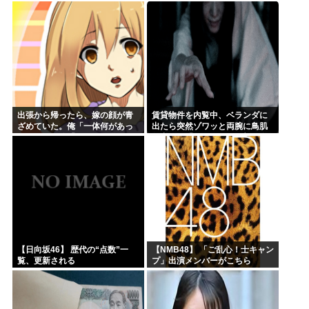
たw」
出張から帰ったら、嫁の顔が青
賃貸物件を内覧中、ベランダに
ざめていた。俺「一体何があっ
出たら突然ゾワッと両腕に鳥肌
たんだ？」嫁「…」→子供たち
が出た。「やっぱりこの部屋嫌
に話を聞くと…
だ」と思った瞬間、体が前にド
ンッと突き飛ばされて…
【日向坂46】 歴代の“点数”一
【NMB48】 「ご乱心！士キャン
覧、更新される
プ」出演メンバーがこちら