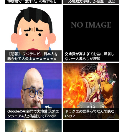
博物館で『渡来仏』の展示をし
「応急動力浮橋」が話題 …孤立
ているが、これら仏像が日本に
した生徒や教職員らを救助！
略奪された経緯を記すべきだ」
……えーっと、李氏朝鮮の廃...
【悲報】 フジテレビ、日本人を
交通費が高すぎてお盆に帰省し
怒らせて大炎上ｗｗｗｗｗｗｗ
ない一人暮らしが増加
GoogleのAI部門で大地震 天才エ
ドラクエの世界ってなんで銃な
ンジニア4人が結託してGoogle
いの？
を離脱 遅れを取るAI競争さらに
苦しく 株価に影響大