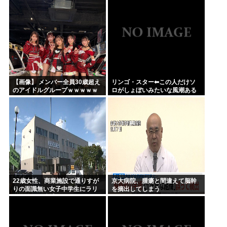
キリさせるべき」
ｗｗｗ
【画像】 メンバー全員30歳超え
リンゴ・スター⬅︎この人だけソ
のアイドルグループｗｗｗｗｗ
ロがしょぼいみたいな風潮ある
ｗｗｗｗｗｗｗｗｗｗｗｗｗｗ
じゃないですか
ｗ
22歳女性、商業施設で通りすが
京大病院、腫瘍と間違えて脳幹
りの面識無い女子中学生にラリ
を摘出してしまう
アットして逮捕される