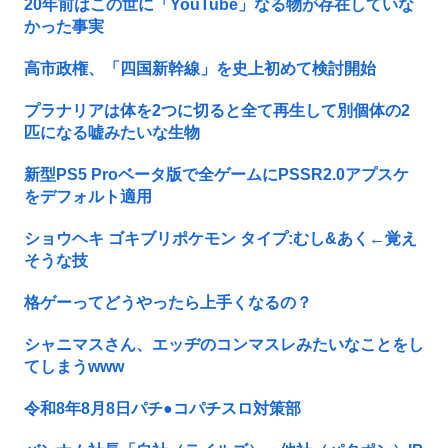
20年前はこの世に「YouTube」なる物が存在していな
かった事実
高市政権、「四国新幹線」を史上初めて検討開始
プラナリアは体を2つに切ると全て再生して別個体の2
匹になる嘘みたいな生物
新型PS5 Proベータ版で全ゲームにPSSR2.0アプスケ
をデフォルト適用
ショウヘキ ゴキブリポケモン タイプ:むし&あく←覚え
そうな技
格ゲーってどうやったら上手くなるの？
シャニマスさん、エッヂのコンマスレみたいなことをし
てしまうwww
令和8年8月8日パチ●コパチスロ対策部