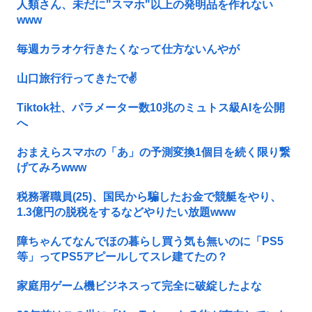
人類さん、未だに"スマホ"以上の発明品を作れない
www
毎週カラオケ行きたくなって仕方ないんやが
山口旅行行ってきたで✌️
Tiktok社、パラメーター数10兆のミュトス級AIを公開
へ
おまえらスマホの「あ」の予測変換1個目を続く限り繋
げてみろwww
税務署職員(25)、国民から騙したお金で競艇をやり、
1.3億円の脱税をするなどやりたい放題www
障ちゃんてなんでほの暮らし買う気も無いのに「PS5
等」ってPS5アピールしてスレ建てたの？
家庭用ゲーム機ビジネスって完全に破綻したよな