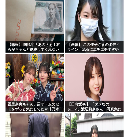
【怒報】 国税庁「あのさぁ！君
【画像】 この佳子さまのボディ
らがちゃんと納税してくれない
ライン、流石にエチエチすぎや
とこうなっちゃうけどどうす
ろ！
る？！」←これw w w w w w w w
冨里奈央ちゃん、罰ゲームのセ
【日向坂46】 「ダメなの
ミをずっと気にしてたｗ【乃木
ぉ...？」渡辺莉奈さん、写真集に
坂46】
興味津々