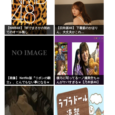
【NMB48】 TIFでまさかの初め
【日向坂46】 下着姿のかほり
てのオール無し
ん、大丈夫かこれ…
【画像】 Netflix版『リボンの騎
後ろに写ってる一ノ瀬美空ちゃ
士』、とんでもない事になるｗ
んがヤバすぎるｗ【乃木坂46】
ｗｗｗｗ