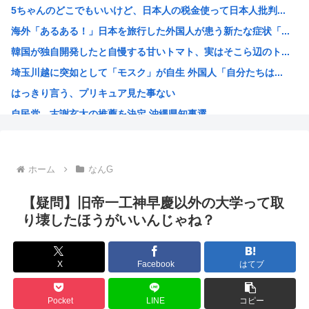
5ちゃんのどこでもいいけど、日本人の税金使って日本人批判...
共産党・志位氏「高市首相は非核三原則を今後堅持すると言わ...
海外「あるある！」日本を旅行した外国人が患う新たな症状「...
【画像】愛知の半グレ、怖すぎる→御尊顔がこちら…
韓国が独自開発したと自慢する甘いトマト、実はそこら辺のト...
「小泉やめろ」核巡る防衛相発言を批判、横浜駅西口で市民ら...
埼玉川越に突如として「モスク」が自生 外国人「自分たちは...
40代の独身って休日はなにしてるの？
はっきり言う、プリキュア見た事ない
【画像】グラドルさんの『胸』、丸見えになってしまうwww
自民党、古謝玄太の推薦を決定 沖縄県知事選
京大病院で医療ミス 脳腫瘍手術で「正常な組織」を誤って摘...
【映画悲報】日本(ジャップ)の映画界、完全に終わる…現代...
謎の人「あ！好きな絵師さんがPixiv更新してる！」
ホーム
なんG
超かぐや姫！スピンオフ漫画、「超かぐやメシ」連載決定ww...
韓国人「大韓航空の熊本地震飲料水支援に対する日本人の反応...
【疑問】旧帝一工神早慶以外の大学って取
【衝撃】 韓国人「170cmの日本人、40cmデカい相手...
り壊したほうがいいんじゃね？
お前らってなんでみぃ山ってなんでアニメ化の前と後で意見が...
ワンピースの「世界に5種しかない飛行能力」発言の謎が遂に...
X
Facebook
はてブ
米農家「60kg作って1万8000円…コストは2万以上…...
井口裕香さん、「ケツ鍛えるより演技力鍛えろよ」とアニメフ...
Pocket
LINE
コピー