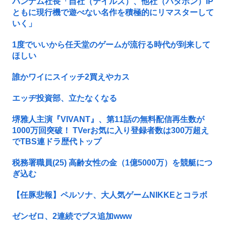
バンナム社長「自社（テイルズ）、他社（パタポン）IP
ともに現行機で遊べない名作を積極的にリマスターして
いく」
1度でいいから任天堂のゲームが流行る時代が到来して
ほしい
誰かワイにスイッチ2買えやカス
エッヂ投資部、立たなくなる
堺雅人主演『VIVANT』、第11話の無料配信再生数が
1000万回突破！ TVerお気に入り登録者数は300万超え
でTBS連ドラ歴代トップ
税務署職員(25) 高齢女性の金（1億5000万）を競艇につ
ぎ込む
【任豚悲報】ペルソナ、大人気ゲームNIKKEとコラボ
ゼンゼロ、2連続でブス追加www