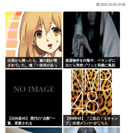
2025.10.03 16:00
氷河期世代『ルッキズムが一番酷かったのは00年代、こうい...
海外「日本なんて行くんじゃなかった…」 日本を知ってしま...
ちいかわ映画見てきたんやがバッドエンドすぎん？
熊本県民「俺たち逆らわねえだぁ！自民党様に従いますだぁ！...
お絵描きAIくん、読む本が決まらない、可愛い女の子も作れ...
お前らお盆の準備をしたか？国父安倍晋三が天国から帰ってく...
出張から帰ったら、嫁の顔が青
賃貸物件を内覧中、ベランダに
ざめていた。俺「一体何があっ
出たら突然ゾワッと両腕に鳥肌
たんだ？」嫁「…」→子供たち
が出た。「やっぱりこの部屋嫌
に話を聞くと…
だ」と思った瞬間、体が前にド
ンッと突き飛ばされて…
【日向坂46】 歴代の“点数”一
【NMB48】 「ご乱心！士キャン
覧、更新される
プ」出演メンバーがこちら