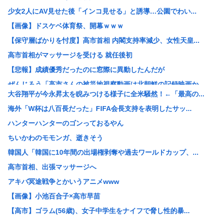
少女2人にAV見せた後「インコ見せる」と誘導…公園でわい...
【画像】ドスケベ体育祭、開幕ｗｗｗ
【保守層ばかりを忖度】高市首相 内閣支持率減少、女性天皇...
高市首相がマッサージを受ける 就任後初
【悲報】成績優秀だったのに窓際に異動したんだが
ぜんじろう「高市さんの被災地視察動画は北朝鮮の記録映画か...
大谷翔平が今永昇太を睨みつける様子に全米騒然！←「最高の...
【朗報】悠仁さま、ついに自力で『テント設営』！国民感動の...
海外「W杯は八百長だった」FIFA会長支持を表明したサッ...
ライフとかマルエツとか、特に何の取り柄もないスーパーが東...
ハンターハンターのゴンっておるやん
【悲報】17歳で無期懲役になった奴、怖いwww
ちいかわのモモンガ、逝きそう
【悲報】中国の強者女性「年齢のせいで誰も私と結婚してくれ...
韓国人「韓国に10年間の出場権剥奪や過去ワールドカップ、...
【画像あり】弱男「あのっ…！よかったらホテル…」女「ぷっ...
高市首相、出張マッサージへ
【鹿児島】突然右折し路面電車と衝突 乗っていた男女3人は...
アキバ冥途戦争とかいうアニメwww
中国メディア 中国製の「プレハブ住宅」に世界から注文が殺...
【画像】小池百合子×高市早苗
おっパブ行ってきた結果www
【高市】ゴラム(56歳)、女子中学生をナイフで脅し性的暴...
マーベルの新作格ゲー、俺ちゃんことデッドプール(CV子安...