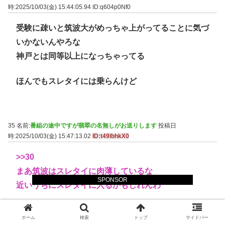
時:2025/10/03(金) 15:44:05.94
ID:q604p0Nf0
受験に疎いと筑波大がめっちゃ上がってることに気づ
いかないんやろな
神戸とは同等以上になっちゃってる
ほんでもスレタイには乗らんけど
35 名前:
番組の途中ですが翡翠の名無しがお送りします
投稿日
時:2025/10/03(金) 15:47:13.02
ID:t49lbhkX0
>>30
まあ筑波はスレタイに肉薄しているな
SPONSOR
近いうちにスレタイに入るかもしれんわ
31 名前:
番組の途中ですが翡翠の名無しがお送りします
投稿日
ホーム
検索
トップ
サイドバー