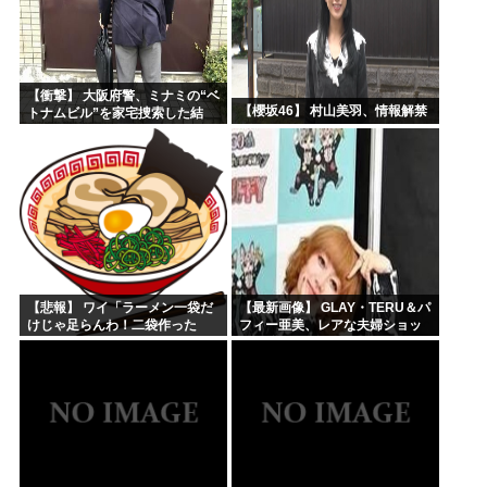
【衝撃】 大阪府警、ミナミの“ベ
【櫻坂46】 村山美羽、情報解禁
トナムビル”を家宅捜索した結
果・・・・・・
【悲報】 ワイ「ラーメン一袋だ
【最新画像】 GLAY・TERU＆パ
けじゃ足らんわ！二袋作った
フィー亜美、レアな夫婦ショッ
ろ！」→結果ｗｗｗ
トを公開してしまう！