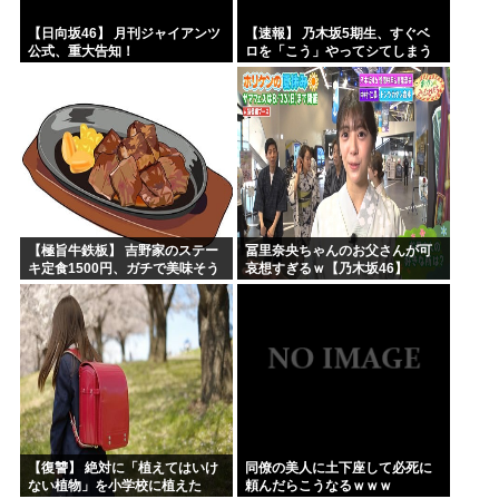
【日向坂46】 月刊ジャイアンツ
【速報】 乃木坂5期生、すぐベ
公式、重大告知！
ロを「こう」やってシてしまう
ｗｗｗｗｗｗ
【極旨牛鉄板】 吉野家のステー
冨里奈央ちゃんのお父さんが可
キ定食1500円、ガチで美味そう
哀想すぎるｗ【乃木坂46】
ｗｗｗ
【復讐】 絶対に「植えてはいけ
同僚の美人に土下座して必死に
ない植物」を小学校に植えた
頼んだらこうなるｗｗｗ