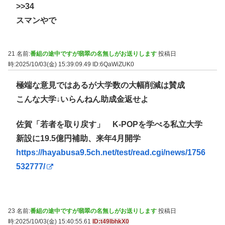
>>34
スマンやで
21 名前:
番組の途中ですが翡翠の名無しがお送りします
投稿日
時:2025/10/03(金) 15:39:09.49
ID:6QaWiZUK0
極端な意見ではあるが大学数の大幅削減は賛成
こんな大学↓いらんねん助成金返せよ
佐賀「若者を取り戻す」 K-POPを学べる私立大学
新設に19.5億円補助、来年4月開学
https://hayabusa9.5ch.net/test/read.cgi/news/1756
532777/
23 名前:
番組の途中ですが翡翠の名無しがお送りします
投稿日
時:2025/10/03(金) 15:40:55.61
ID:t49lbhkX0