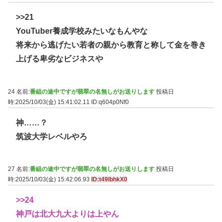
>>21
YouTuber養成学校みたいなもんやな
将来から逃げたい若者の親から教育と称して金を巻き
上げる卑劣なビジネスや
24 名前:
番組の途中ですが翡翠の名無しがお送りします
投稿日
時:2025/10/03(金) 15:41:02.11
ID:q604p0Nf0
神……？
筑波大学レベルやろ
27 名前:
番組の途中ですが翡翠の名無しがお送りします
投稿日
時:2025/10/03(金) 15:42:06.93
ID:t49lbhkX0
>>24
神戸は北大九大よりは上やん