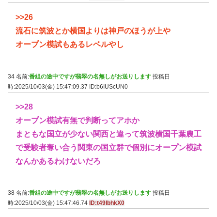
>>26
流石に筑波とか横国よりは神戸のほうが上や
オープン模試もあるレベルやし
34 名前:
番組の途中ですが翡翠の名無しがお送りします
投稿日
時:2025/10/03(金) 15:47:09.37
ID:b6IUScUN0
>>28
オープン模試有無で判断ってアホか
まともな国立が少ない関西と違って筑波横国千葉農工
で受験者奪い合う関東の国立群で個別にオープン模試
なんかあるわけないだろ
38 名前:
番組の途中ですが翡翠の名無しがお送りします
投稿日
時:2025/10/03(金) 15:47:46.74
ID:t49lbhkX0