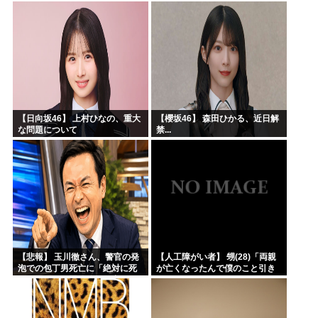
→20年経って見に行くと…
「！？」衝撃の光景が・・・
【日向坂46】 上村ひなの、重大
【櫻坂46】 森田ひかる、近日解
な問題について
禁...
【悲報】 玉川徹さん、警官の発
【人工障がい者】 甥(28)「両親
泡での包丁男死亡に「絶対に死
が亡くなったんで僕のこと引き
刑にならない罪なのに警察が死
取ってほしいんですけど！」な
刑にした！」 → 元警官のマジレ
んでいい年したヒキニートを引
スがコチラ → ………
き取らなきゃいけないんだ...