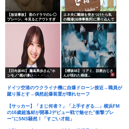
【放送事故】 昔のドラマのレ◯
エネ夫に離婚を突きつけたら私
プシーン、今見るとアウトすぎ
の職場(法律事務所)に乗り込んで
る・・・
きた 堂々と「離婚の法律相談で
す。母の薦めでこちらに参りま
した」と言っているが、...
【日向坂46】 藤嶌果歩さん"ホ
【櫻坂46】 リアミ、説教おじさ
ンモノ"感が凄い・・・
んが現れた模様...
ドイツ空港のウクライナ機に自爆ドローン接近→職員が
蹴り落とす→偶然起爆装置が壊れセーフ
【サッカー】「まじ何者？」「上手すぎる…」横浜FM
の16歳超逸材が開幕Jデビュー戦で魅せた”衝撃プレ
ー”にSNS騒然！「すごい才能」