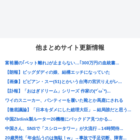
他まとめサイト更新情報
富裕層の｢ペット離れ｣が止まらない…｢300万円の血統書...
【朗報】ビッグダディの娘、結構エッチになっていた
【画像】ビビアン・スー(51)とかいう台湾の宮沢りえがレ...
【訃報】「おはぎドリーム」シリーズ 作家の(*´ω`*)...
ワイのスニーカー、パンティーを履いた靴とか馬鹿にされる
【徹底議論】「日本をダメにした総理大臣」←結局誰だと思う...
中国Zbtlink製ルーター20機種にバックドア見つかる...
中国さん、SNSで「スシロータワー」が大流行→14時間待...
20歳男性「年金払うのは無駄！w」→事故で手足切断、障害...