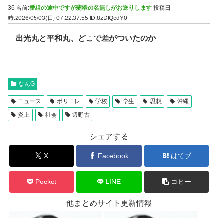
36 名前:
番組の途中ですが翡翠の名無しがお送りします
投稿日
時:2026/05/03(日) 07:22:37.55
ID:8zDtQcdY0
出光丸と平和丸、どこで差がついたのか
なんG
ニュース
ポリコレ
学校
学生
思想
沖縄
炎上
社会
辺野古
シェアする
X
Facebook
はてブ
Pocket
LINE
コピー
他まとめサイト更新情報