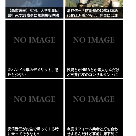
【高市速報】江別、大学生集団
清谷信一「防衛省の10式戦車近
暴行死で19歳男に無期懲役判決
代化は矛盾だらけ。陸自には運
用理念もコスト意識もない」
左ハンドル車のデメリット、意
投資とかNISAとか素人なんだけ
外と少ない
ど三井住友のコンサルタントに
相談した方がいいのか？
安倍晋三がお盆で帰ってくる時
今度リフォーム業者と打ち合わ
に乗ってそうなもの
せするんだけど事前に床下見て