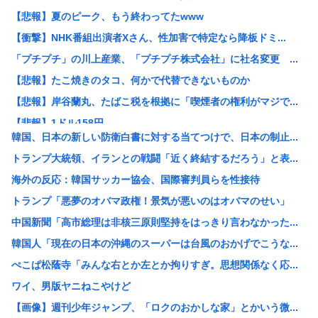
【悲報】夏のピーク、もう終わってたwww
【衝撃】NHK番組出演者Xさん、性加害で特定なら降板ドミ...
「プチプチ」の川上産業、「プチプチ株式会社」に社名変更 ...
【悲報】たこ焼きのタコ、何かで代替できないものか
【悲報】岸谷蘭丸、たばこ税を根拠に「喫煙者の権利がマジで...
【悲報】1ドル158円
韓国、日本の新しい防衛白書に対する当てつけで、日本の制止...
【悲報】夏のピーク、もう終わってた
トランプ大統領、イランとの戦闘「近く終結するだろう」と表...
カズレーザー、車の任意保険を巡り持論「強制しろよ！」「保...
海外の反応：韓国サッカー協会、国際審判員らを性接待
【画像】美人ママ、息子との入浴中の画像が流出した結果・・...
トランプ「悪夢のオバマ政権！景気が悪いのはオバマのせい」
江戸時代から続く「邪馬台国論争」最前線！ 最新研究で見え...
中国新聞「高市総理は非核三原則堅持をはっきり言わなかった...
【熊本地震】共産党・寺本けんた「災害募金に関するデマを流...
韓国人「現在の日本の沖縄のスーパーは台風のおかげでこうな...
【討論】オタク「パソコン自作できます」DQN「自分で車や...
ぺこぱ松蔭寺「みんな右とか左とか拘りすぎ。思想関係なく応...
みい山の亜月ねねさん、障がい者差別漫画で2億稼いでいた模...
ワイ、男版ヤニねこやけど
【画像】俺たちの姫、佳子さまのお気に入りのドレスがこちら...
【画像】週刊少年ジャンプ、「ロクのおかしな家」とかいう微...
エヌビディア、次期モデルから搭載メモリを半減させると発表...