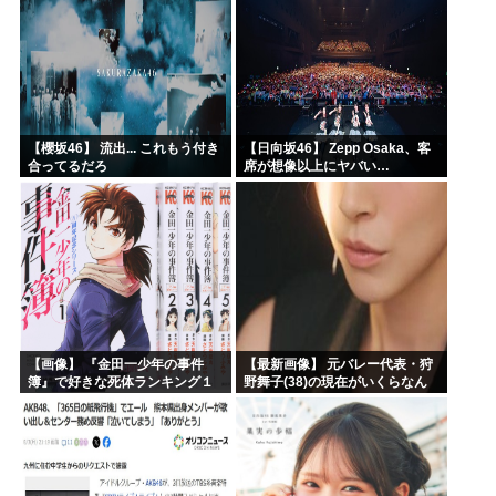
【櫻坂46】 流出... これもう付き
【日向坂46】 Zepp Osaka、客
合ってるだろ
席が想像以上にヤバい…
【画像】 『金田一少年の事件
【最新画像】 元バレー代表・狩
簿』で好きな死体ランキング１
野舞子(38)の現在がいくらなん
位がこちら！
でも即ハボすぎる！