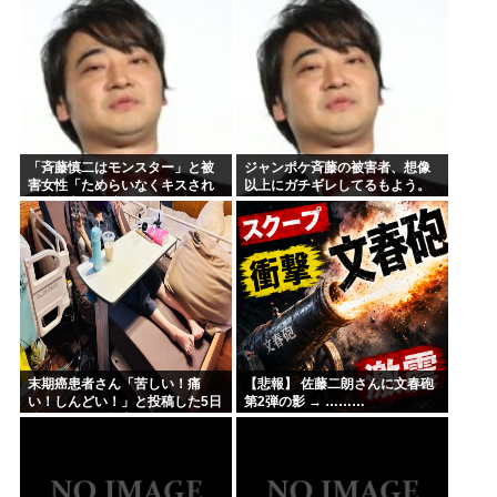
「斉藤慎二はモンスター」と被
ジャンポケ斉藤の被害者、想像
害女性「ためらいなくキスされ
以上にガチギレしてるもよう。
口腔性交…」涙ながらに訴えた
示談不可能か。
被害後の”深刻なPTSD”
末期癌患者さん「苦しい！痛
【悲報】 佐藤二朗さんに文春砲
い！しんどい！」と投稿した5日
第2弾の影 → ………
後に穏やかに旅立つ