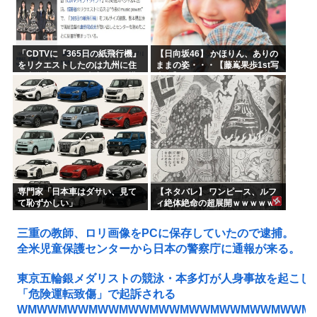
「CDTVに『365日の紙飛行機』
【日向坂46】 かほりん、ありの
をリクエストしたのは九州に住
ままの姿・・・【藤嶌果歩1st写
む中学生」←この事実って結構
真集】
デカいよな【AKB48】
専門家「日本車はダサい、見て
【ネタバレ】 ワンピース、ルフ
て恥ずかしい」
ィ絶体絶命の超展開ｗｗｗｗｗ
ｗｗｗｗｗｗｗｗｗｗｗｗｗｗ
ｗｗｗｗｗｗｗｗｗｗｗｗｗｗ
三重の教師、ロリ画像をPCに保存していたので逮捕。
ｗｗｗｗｗｗｗｗｗｗｗｗ...
全米児童保護センターから日本の警察庁に通報が来る。
東京五輪銀メダリストの競泳・本多灯が人身事故を起こし
「危険運転致傷」で起訴される
WMWWMWWMWWMWWMWWMWWMWWMWWMWWM