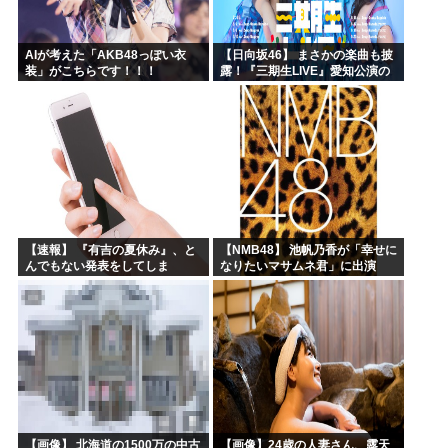
AIが考えた「AKB48っぽい衣
【日向坂46】 まさかの楽曲も披
装」がこちらです！！！
露！『三期生LIVE』愛知公演の
レポがこちら
【速報】 『有吉の夏休み』、と
【NMB48】 池帆乃香が「幸せに
んでもない発表をしてしま
なりたいマサムネ君」に出演
う！！！！！
【画像】 北海道の1500万の中古
【画像】24歳の人妻さん、露天