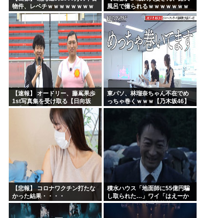
物件、レベチｗｗｗｗｗｗｗｗ
風呂で撮られるｗｗｗｗｗｗｗ
ｗｗｗｗｗｗｗｗｗｗｗｗ
ｗｗｗｗｗｗｗｗｗｗ
【速報】 オードリー、藤嶌果歩
東パソ、林瑠奈ちゃん不在でめ
1st写真集を受け取る【日向坂
っちゃ巻くｗｗｗ【乃木坂46】
46】
【悲報】 コロナワクチン打たな
積水ハウス「地面師に55億円騙
かった結果・・・・
し取られた…」ワイ「はえーか
わいそう…会社滅茶苦茶やろな
ぁ」→