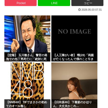
Pocket
LINE
コピー
結局「SPY×FAMILY」は何が悪かったのか
2026.05.03 07:31
韓国サッカー協会、外国人審判員数十人に性的接待。羨ま死刑
韓国人「韓国サッカー協会が行った国際試合の性的接待の全容...
【超画像 】週刊少年ジャンプ、世代交代に失敗
外国人「2002年W杯は?」韓国サッカーに衝撃的不祥事！...
海外「日本なんて行くんじゃなかった…」 日本を知ってしま...
【悲報】 玉川徹さん、警官の発
【人工障がい者】 甥(28)「両親
泡での包丁男死亡に「絶対に死
が亡くなったんで僕のこと引き
刑にならない罪なのに警察が死
取ってほしいんですけど！」な
刑にした！」 → 元警官のマジレ
んでいい年したヒキニートを引
スがコチラ → ………
き取らなきゃいけないんだ...
【NMB48】 TIFでまさかの初め
【日向坂46】 下着姿のかほり
てのオール無し
ん、大丈夫かこれ…