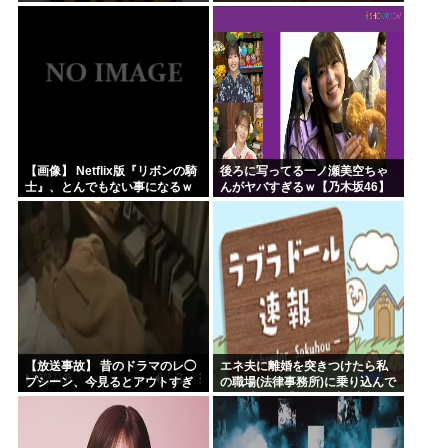
【画像】 Netflix版『リボンの騎
後ろに写ってる一ノ瀬美空ちゃ
士』、とんでもない事になるｗ
んがヤバすぎるｗ【乃木坂46】
ｗｗｗｗ
【放送事故】 昔のドラマのレ◯
エネ夫に離婚を突きつけたら私
プシーン、今見るとアウトすぎ
の職場(法律事務所)に乗り込んで
る・・・
きた 堂々と「離婚の法律相談で
す。母の薦めでこちらに参りま
した」と言っているが、...