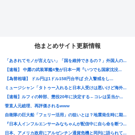
他まとめサイト更新情報
「あきれてモノが言えない」「国を維持できるの？」外国人の...
【速報】 中露の武装軍艦4隻が日本一周『いつでも国家沈没...
【為替相場】 ドル円は1ドル158円台半ば 介入警戒をし...
ミュージシャン「タトゥー入れると日本人受けは悪いけど海外...
【速報】ルフィの幹部、懲役20年に決定する←コレは妥当か...
菅直人元総理、再評価されるwww
自衛隊の巨大船「フェリー活用」の狙いとは？地震発生時に期...
『日本人インフルエンサーみなちゃんが配信中に自ら命を断つ...
日本、アメリカ政府にアルゼンチン通貨危機と同列に語られて...