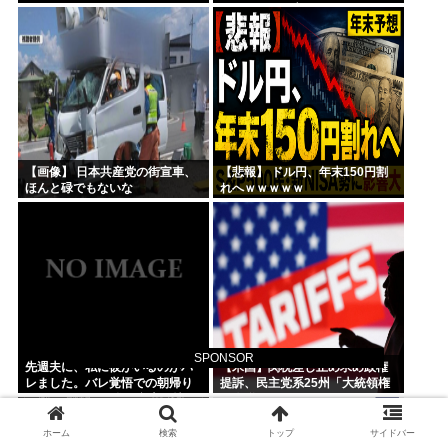
おきたいって言われたんだけど
そういうものなの？
【画像】 日本共産党の街宣車、
【悲報】 ドル円、年末150円割
ほんと碌でもないな
れへｗｗｗｗｗ
SPONSOR
先週夫に、私に彼がいるのがバ
【米国】関税差し止め求め政権
レました。バレ覚悟での朝帰り
提訴、民主党系25州「大統領権
でしたが・・・ 私は意志を持っ
限逸脱」
て彼に抱かれました。その時に
はもう結婚生活を終わりに...
ホーム
検索
トップ
サイドバー