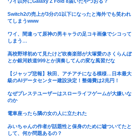
ワイ以外にGalaxy Z Fold 8届いたやつおる？
Switch2の売上が3分の1以下になったと海外でも笑われ
てしまうwww
ワイ、間違って原神の男キャラの足コキ画像でシコって
しまう…
高校野球初めて見たけど吹奏楽部が大塚愛のさくらんぼ
とか銀河鉄道999とか演奏してんの変な風習だな
【ジャップ悲報】秋田、アチアチになる模様…日本最大
級のAIデータセンター建設決定！整備費は2兆円！
なぜプレステユーザーはスローライフゲームが大嫌いな
のか
電車座ったら隣の女の人に立たれた
みいちゃんの作者が話題性と保身のために嘘ついてたと
して、何か問題あるの？