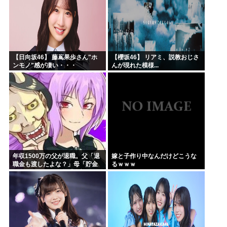
【日向坂46】 藤嶌果歩さん"ホ
【櫻坂46】 リアミ、説教おじさ
ンモノ"感が凄い・・・
んが現れた模様...
年収1500万の父が退職。父「退
嫁と子作り中なんだけどこうな
職金も渡したよな？」母「貯金
るｗｗｗ
なんてないよー」父「全部なく
なったの！？」→予想外の返事
に家族騒然となり…