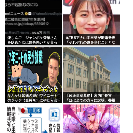
楽しんご「ジャンポケ斉藤さん
元TBSアナ山本里菜が離婚発表
を貶めた女は気色悪いとか言っ
「それぞれの道を歩むこととな
てる癖にフェラするとか口だけ
りました」
は素直なんだな！週刊誌から金
もらってるだろ」
なんか従姉妹の娘がワイニート
【改正皇室典範】宮内庁長官
のジッジ（金持ち）にやたら会
「ほぼ全ての方々に説明」養親
いに来るんやが
候補の宮家皇族方に 男系男子の
養子候補は「把握せず」