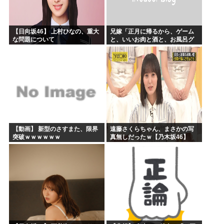
【日向坂46】 上村ひなの、重大
兄嫁「正月に帰るから、ゲーム
な問題について
と、いいお肉と酒と、お風呂グ
ッズの準備しとけよ」寝起きの
私「知るかボケ」兄嫁「キィィ
ィィー！！！！」私「あ…」
【動画】 新型のさすまた、限界
遠藤さくらちゃん、まさかの写
突破ｗｗｗｗｗｗ
真無しだったｗ【乃木坂46】