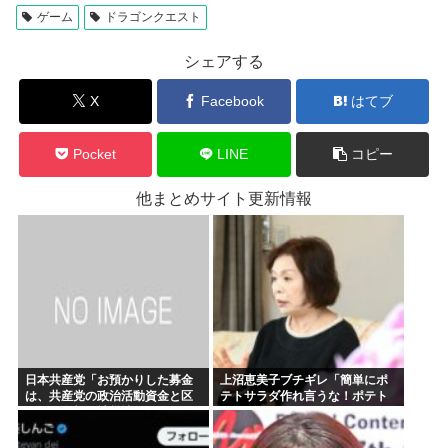
ゲーム
ドラゴンクエスト
シェアする
X
Facebook
はてブ
Pocket
LINE
コピー
他まとめサイト更新情報
日本共産党「お預かりした募金
上沼恵美子ブチギレ「簡単にポ
は、共産党の政治活動資金と区
テトサラダ作れ言うな！ポテト
別し、全額を被災地のために使
サラダ作りてしんどいんやで！
います」
」