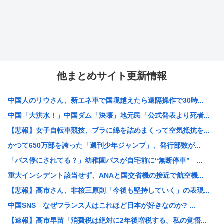
他まとめサイト更新情報
中国人のリウさん、新エネ車で国境越えたら遠隔操作で30時...
中国「大洪水！」中国ダム「決壊」地元民「公式発表より死者...
【悲報】女子自転車競技、ブラに綿を詰めまくって空気抵抗を...
かつて650万部を誇った「週刊少年ジャンプ」、発行部数が...
「バス停にされてる？」幼稚園バスが自宅前に“無断停車” ...
重大インシデント該当せず、ANAと国交省機の接近で航空機...
【悲報】高市さん、非核三原則「今後も堅持していく」の表現...
中国SNS なぜフランス人はこれほど日本が好きなのか? ...
【速報】高市早苗「消費税は絶対に2年後増税する。私の覚悟...