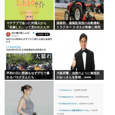
マチアプで会った外国人から
国産初、遠隔監視型の自動運転
「妊娠した」って言われたんや
トラクター クボタが来春に発売
が
平和の日に黙祷もせずデモで暴
大阪府警、当然のように無抵抗
れるパヨクさんたち
のおっさんを射殺…www