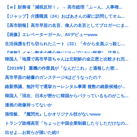
【ｗ】財務省「減税反対！」 → 高市総理「ふ～ん、人事権...
【ジャップ】介護職員（24）おばあさんの家に訪問してオム...
【高市朗報】高市早苗の名言、偉人の名言としてブロガーにま...
【画像】エレベーターガール、AVデビューwww
生活保護を打ち切られたニート（32）「今から全員ぶっ殺し...
【速報】イオン熊本の爆心地に“マップにない部屋” 店員ら...
韓国人「地震で高市早苗ちゃんは北朝鮮の金正恩と比較され完...
be[662593167]⇦こいつ中国のことが好きすぎて...
【2019年】 重機の作業員が「なんだこれ」と通報した密...
元キャバ嬢のMINAさん（みなちゃん）が配信中に亡くなっ...
高市早苗の秘書のガンステージ4はどうなったの？
【衝撃】NHK職員が番組出演タレントから性被害←これ！
維新県議、無許可で選挙カーレンタル事業 複数の維新候補が...
中国政府、強烈な不満を表明「泥棒が『泥棒を捕まえろ』と叫...
韓国人「現在、日本が密かに韓国からパクっているものがこち...
【速報】 記者「中革連は食料品消費税ゼロを公約に掲げてい...
漫画の画像持ってないか
高市総理の非核三原則「堅持しながら」→「堅持しつつ」→「...
孫悟飯、『魔閃光』しかオリジナル技がないwww
「盗人たけだけしい」中国国防省が防衛白書に反発 「日本の...
トランプ政権高官「ちょっと中国企業制裁したりしただけなの...
【悲報】なんでお前らチクニーしないの？
出せよ…お前らが描いた絵!!
【悲報】リュウジ氏、冷やし中華を「あり得ないほどダルい」...