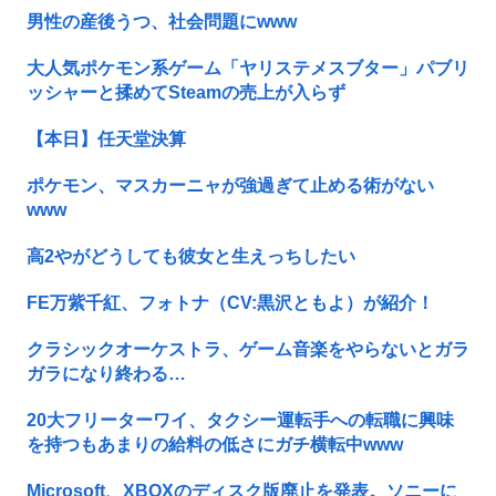
男性の産後うつ、社会問題にwww
大人気ポケモン系ゲーム「ヤリステメスブター」パブリ
ッシャーと揉めてSteamの売上が入らず
【本日】任天堂決算
ポケモン、マスカーニャが強過ぎて止める術がない
www
高2やがどうしても彼女と生えっちしたい
FE万紫千紅、フォトナ（CV:黒沢ともよ）が紹介！
クラシックオーケストラ、ゲーム音楽をやらないとガラ
ガラになり終わる…
20大フリーターワイ、タクシー運転手への転職に興味
を持つもあまりの給料の低さにガチ横転中www
Microsoft、XBOXのディスク版廃止を発表。ソニーに