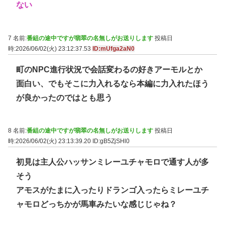
ない
7 名前:
番組の途中ですが翡翠の名無しがお送りします
投稿日
時:2026/06/02(火) 23:12:37.53
ID:mUfga2aN0
町のNPC進行状況で会話変わるの好きアーモルとか
面白い、でもそこに力入れるなら本編に力入れたほう
が良かったのではとも思う
8 名前:
番組の途中ですが翡翠の名無しがお送りします
投稿日
時:2026/06/02(火) 23:13:39.20
ID:gB5ZjSHl0
初見は主人公ハッサンミレーユチャモロで通す人が多
そう
アモスがたまに入ったりドランゴ入ったらミレーユチ
ャモロどっちかが馬車みたいな感じじゃね？