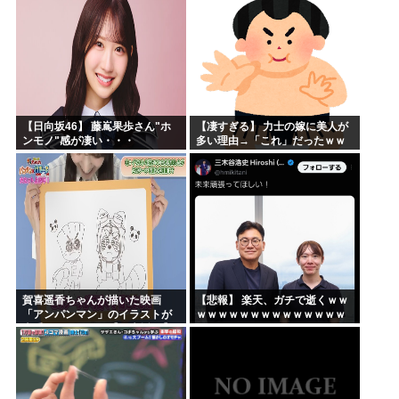
「マジで誰かわからん」...
【日向坂46】 藤嶌果歩さん"ホ
【凄すぎる】 力士の嫁に美人が
ンモノ"感が凄い・・・
多い理由→「これ」だったｗｗ
ｗｗｗｗｗ
賀喜遥香ちゃんが描いた映画
【悲報】 楽天、ガチで逝くｗｗ
「アンパンマン」のイラストが
ｗｗｗｗｗｗｗｗｗｗｗｗｗｗ
上手すぎる！！！【乃木坂46】
ｗｗｗｗ