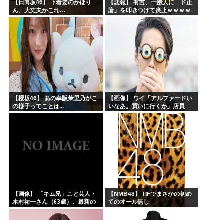
【日向坂46】 下着姿のかほり
【悲報】 有吉、一般人に「ド正
ん、大丈夫かこれ…
論」を叩きつけて炎上ｗｗｗｗ
ｗｗｗｗ
【櫻坂46】 あの幸阪茉里乃がこ
【画像】 ワイ「アルファードい
の様子ってことは...
いなあ。買いに行くか」店員
「ほいっ見積もりな！」ワイ
「金額おかしくね？」←お前ら
もそう思うよな？？？？？
【画像】 「キム兄」こと芸人・
【NMB48】 TIFでまさかの初め
木村祐一さん（63歳）、最新の
てのオール無し
松本人志さんとのツーショット
が完全に別人だとネット騒然！