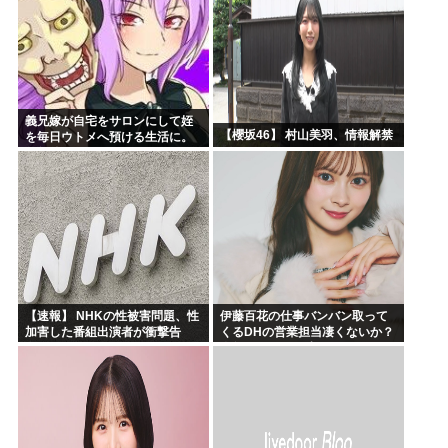
義兄嫁が自宅をサロンにして姪
【櫻坂46】 村山美羽、情報解禁
を毎日ウトメへ預ける生活に。
数年後、そのツケが一気に回っ
てきて…
【速報】 NHKの性被害問題、性
伊藤百花の仕事バンバン取って
加害した番組出演者が衝撃告
くるDHの営業担当凄くないか？
白！
今年のボーナス凄いことになり
そう！！【AKB48いともも】