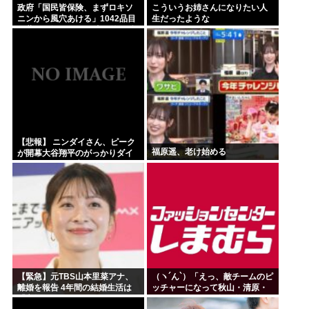
政府「国民皆保険、まずロキソ
こういうお姉さんになりたい人
ニンから風穴あける」1042品目
生だったような
の薬価4分の1を保険適用外で財
布直撃、2027年3月開始
【悲報】 ニンダイさん、ピーク
福原遥、老け始める
が開幕大谷翔平のがっかりダイ
レクトだったと言われてしまう
【緊急】元TBS山本里菜アナ、
（ヽ´ん`）「えっ、敵チームのピ
離婚を報告 4年間の結婚生活は
ッチャーになって秋山・清原・
「宝物」
デストラーデを三振に抑えたら