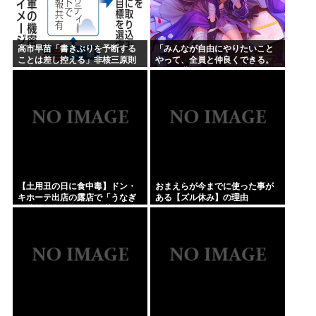
高市早苗「書きぶりを予断する
「みんなが自由にやりたいこと
ことは差し控える」非核三原則
やって、全員と仲良くできる。
見直しについて
そんな世界を作るために、これ
からも頑張るよ！」オーガス
ト・あいミス『ヴァレリア』の
深憶聖装『宿業に叛する吸血女
帝』
【土用丑の日に食中毒】ドン・
おまえらが今までに使った事が
キホーテ出店の露店で「うなぎ
ある【ズル休み】の理由
の蒲焼」食べ14人が発熱や下痢