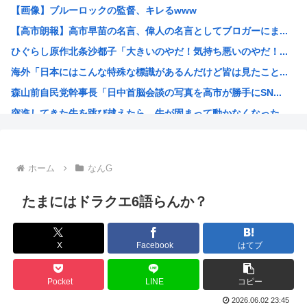
【画像】ブルーロックの監督、キレるwww
【悲報】みいちゃん作者「みいちゃん母は障害者なので自分が...
【高市朗報】高市早苗の名言、偉人の名言としてブロガーにま...
「コンビニ、馬鹿にすんなよ」→あのオーナー夫婦、不起訴ｗ...
ひぐらし原作北条沙都子「大きいのやだ！気持ち悪いのやだ！...
“映像化不可”と言われた渡辺淳一の問題作を実娘が映画化 ...
海外「日本にはこんな特殊な標識があるんだけど皆は見たこと...
野獣先輩、中国で市民権を得る
森山前自民党幹事長「日中首脳会談の写真を高市が勝手にSN...
高市早苗政府「外国人は生活保護法の対象にならない」
突進してきた牛を跳び越えたら、牛が固まって動かなくなった...
日本政府、通信監視へ 「トクリュウ対策」
バトル漫画の主人公でライバルがいないキャラ、存在しない
週刊少年ジャンプ、発行部数100万部割れ
ホーム
なんG
小泉進次郎、自衛隊の退役軍人への「支援庁」新設を検討
日本政府、通信監視へ 「トクリュウ対策」
たまにはドラクエ6語らんか？
みい山作者「消せ消せ消せ消せ消せ消せ消せ消せ！」
ヤニねこ、BPOで問題視されるwww
X
Facebook
はてブ
海外「日本の電車旅で最高に気分を上げてくれるものがコレ！...
福島県民「え！？俺らへの復興支援は一時停止する感じ！？」...
Pocket
LINE
コピー
韓国人「韓国が熊本地震で飲料水1万本送ったら日本人は韓国...
2026.06.02 23:45