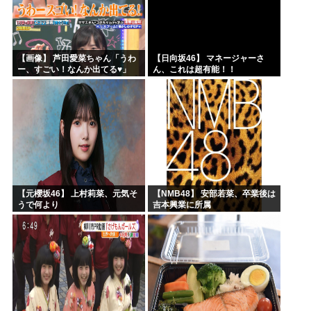
【画像】 芦田愛菜ちゃん「うわ
【日向坂46】 マネージャーさ
ー、すごい！なんか出てる♥」
ん、これは超有能！！
【元櫻坂46】 上村莉菜、元気そ
【NMB48】 安部若菜、卒業後は
うで何より
吉本興業に所属