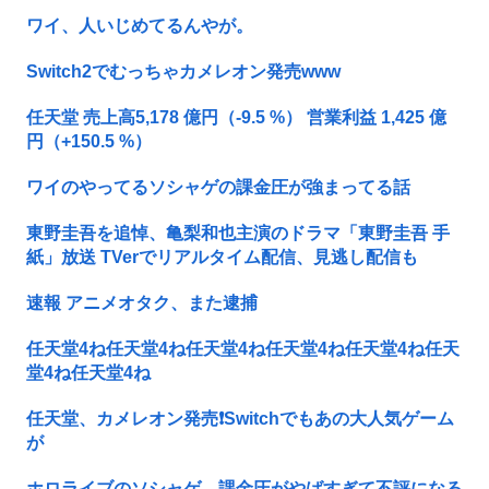
ワイ、人いじめてるんやが。
Switch2でむっちゃカメレオン発売www
任天堂 売上高5,178 億円（-9.5 %） 営業利益 1,425 億
円（+150.5 %）
ワイのやってるソシャゲの課金圧が強まってる話
東野圭吾を追悼、亀梨和也主演のドラマ「東野圭吾 手
紙」放送 TVerでリアルタイム配信、見逃し配信も
速報 アニメオタク、また逮捕
任天堂4ね任天堂4ね任天堂4ね任天堂4ね任天堂4ね任天
堂4ね任天堂4ね
任天堂、カメレオン発売❗Switchでもあの大人気ゲーム
が
ホロライブのソシャゲ、課金圧がやばすぎて不評になる