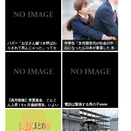
一億ですか？」→どうする？
パズー「お父さん嘘つき呼ばわ
中学生「氷河期世代が社会の中
りされて死んじゃった」ってセ
心になったら日本が衰退した 氷
リフあるけど、どんな自殺方法
河期世代が社会の癌！」Xで1万
だったの？
いいね
【高市朗報】実質賃金、ぐんぐ
電話は緊張する男の子www
ん上昇！6ヶ月連続増加。いよい
よ国民も豊かさを実感か？イン
フレ加速しなければ