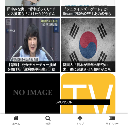
田中みな実、”背中ぱっくり”ド
『シュタインズ・ゲート』が
レス披露も「こけたらどうすん
Steamで80%OFF！あの名作も
の？」10cm超ヒールに心配続
セール中！ケンモメン…急
出…妊婦期間も”おしゃれ優
げ…！
先”で問われた意識
【悲報】 公金チューチュー撲滅
韓国人「日本が長年の研究の
を掲げた「政府効率化省」、結
末、遂に完成させた技術がこち
局なにもできなかった 利権には
ら…」→「これって何とか真似
誰も手が出せない・・・
できないのか…？（ブルブル」
＝韓国の反応
SPONSOR
復讐を誓った俺は、嫁と男のい
出た、スペース☆ダンディ OP岡
ホーム
検索
トップ
サイドバー
る部屋に子供も含めた家族で踏
村靖幸でEDやくしまるえつこな