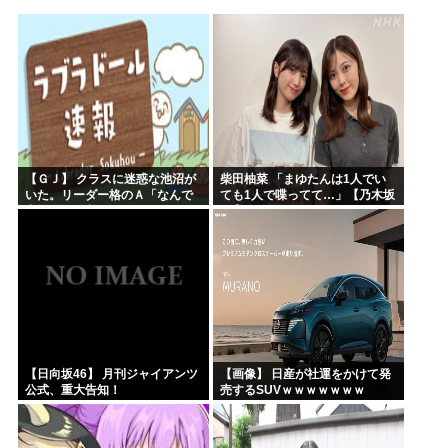
ヤニねこさん、BPOが動く
ガンダムSEEDの新台パチ●コ、またコケるwww
高市早苗熊本視察PVを映像ディレクターが本気で分析した結...
みいちゃんのモデルになった人は性格がいいらしい。
来週のハンターハンタータイソンとツベッパ王子TSK17に...
『ヤニねこ』の喫煙や覚醒剤の注射シーン、青少年への影響を...
【ＧＪ】 クラスに迷惑な池沼が
柴田柚菜 「まゆたんは1人でい
いた。リーダー格のＡ「なんで
ても1人で喋ってて…」【乃木坂
支援学級に入れないんです
46】
か？」先生「背の高い低いと同
じで、これも個性なの！差別は...
【日向坂46】 月刊ジャイアンツ
【画像】 日産が社運をかけて発
公式、重大告知！
売するSUVｗｗｗｗｗｗｗ