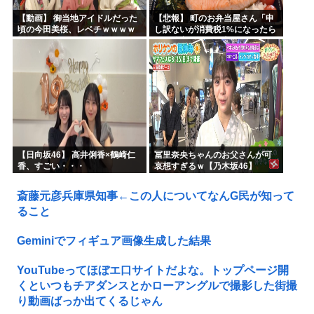
【動画】 御当地アイドルだった
【悲報】 町のお弁当屋さん「申
頃の今田美桜、レベチｗｗｗｗ
し訳ないが消費税1%になったら
ｗｗｗｗｗｗｗｗｗｗｗｗｗｗ
その分商品代を値上げするわ」
【日向坂46】 高井俐香×鶴崎仁
冨里奈央ちゃんのお父さんが可
香、すごい・・・
哀想すぎるｗ【乃木坂46】
斎藤元彦兵庫県知事←この人についてなんG民が知って
ること
Geminiでフィギュア画像生成した結果
YouTubeってほぼエ口サイトだよな。トップページ開
くといつもチアダンスとかローアングルで撮影した街撮
り動画ばっか出てくるじゃん