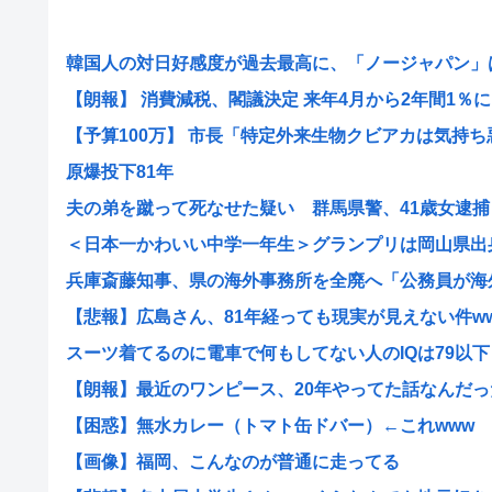
韓国人の対日好感度が過去最高に、「ノージャパン」は終
【朗報】 消費減税、閣議決定 来年4月から2年間1％に
【予算100万】 市長「特定外来生物クビアカは気持ち悪い
原爆投下81年
夫の弟を蹴って死なせた疑い 群馬県警、41歳女逮捕
＜日本一かわいい中学一年生＞グランプリは岡山県出身・
兵庫斎藤知事、県の海外事務所を全廃へ「公務員が海外で
【悲報】広島さん、81年経っても現実が見えない件w
スーツ着てるのに電車で何もしてない人のIQは79以下
【朗報】最近のワンピース、20年やってた話なんだった
【困惑】無水カレー（トマト缶ドバー）←これwww
【画像】福岡、こんなのが普通に走ってる