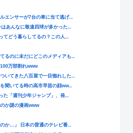
エンサーが7台の車に当て逃げ...
はあんなに敬遠四球が多かった...
ってどう暮らしてるの？この人...
るのに未だにどこのメディアも...
00万部割れwww
いてきた八百屋で一目惚れした...
聞いてる時の高市早苗の顔ww...
った「週刊少年ジャンプ」、発...
のか謎の漫画www
か…」 日本の普通のテレビ番...