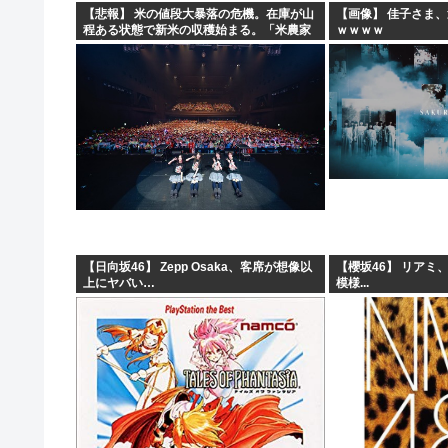
【悲報】 米の値段大暴落の危機。在庫が山
【画像】 佳子さま
程ある状態で新米の収穫始まる。「米農家
ｗｗｗｗ
が生活できない」
【日向坂46】 Zepp Osaka、客席が想像以
【櫻坂46】 リアミ
上にヤバい…
模様...