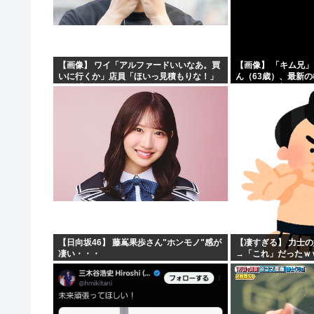
【朗報】米、10kg5,000円
【朗報】マツダ、黒字転換！！CX-5がバカ売れ
【画像】風俗に行くとこういう恵体メロン乳(35)を指名し
【画像】 ワイ「アルファードいいなあ。買
【画像】 「キム兄
いに行くか」店員「ほいっ見積もりな！」
ん（63歳）、最新
【わかる】女とかいう1回でもセックスしたらちょろい生
ワイ「金額おかしくね？」←お前らもそう
ショットが完全に別
思うよな？？？？？
「マジで誰かわからん」
【日向坂46】 藤嶌果歩さん"ホンモノ"感が
【凄すぎる】 力士
凄い・・・
→「これ」だったｗ