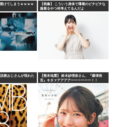
、透けてしまうｗｗｗｗ
【画像】 こういう身体で薄着のピチピチな
服着るやつ何考えてるんだよ
、説教おじさんが現れた
【熊本地震】 鈴木紗理奈さん、『爆弾発
言』キタァアアアアーーーーーー！！