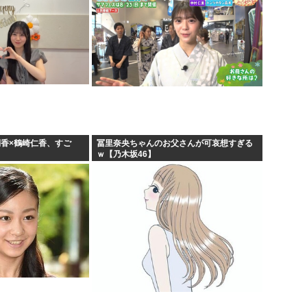
俐香×鶴崎仁香、すご
冨里奈央ちゃんのお父さんが可哀想すぎる
ｗ【乃木坂46】