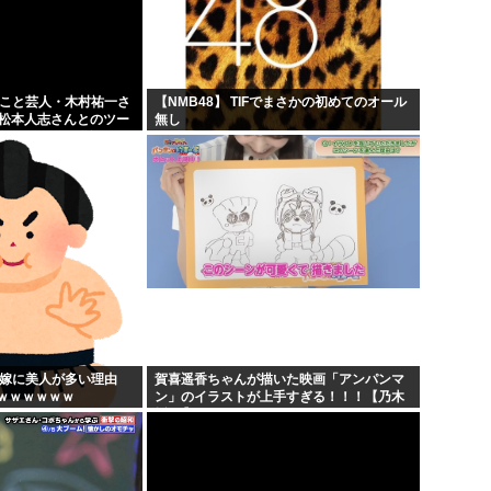
韓国人「イジョンフ本日の全米
高市早苗さん、熊本避難所まで
...
海外「日本のアニメがここまで
」こと芸人・木村祐一さ
【NMB48】 TIFでまさかの初めてのオール
の松本人志さんとのツー
無し
物w...
下手うまな絵師の顔の描き方
人だとネット騒然！
...
の嫁に美人が多い理由
賀喜遥香ちゃんが描いた映画「アンパンマ
ｗｗｗｗｗｗ
ン」のイラストが上手すぎる！！！【乃木
坂46】