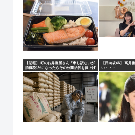
【悲報】 町のお弁当屋さん「申し訳ないが
【日向坂46】 高井
消費税1%になったらその分商品代を値上げ
い・・・
するわ」