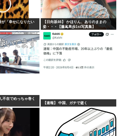
乃香が「幸せになりたい
【日向坂46】 かほりん、ありのままの
姿・・・【藤嶌果歩1st写真集】
ん不在でめっちゃ巻く
【速報】 中国、ガチで逝く