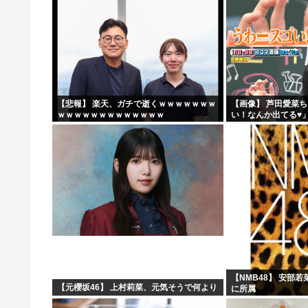
【悲報】 楽天、ガチで逝くｗｗｗｗｗｗｗ
【画像】 芦田愛菜
ｗｗｗｗｗｗｗｗｗｗｗｗｗ
い！なんか出てる♥
【NMB48】 安部
【元櫻坂46】 上村莉菜、元気そうで何より
に所属