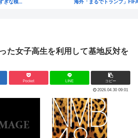
な模...
海外「まるでトランプ」FIF
冠復...
7時間かけて描いたHな糸会
逮捕...
Win95開発者「日本でITが3
く...
海外「その通り！」日本人なら
ww
【1966年】 母の日に9歳の
った女子高生を利用して基地反対を
）
日本人「うちの犬、たまたまつ
死者...
海外「まるでトランプ」FIF
海外「全部日本の真似だったの
Pocket
LINE
コピー
ぎた…
お絵描きリレーってなんぞや
2026.04.30 09:01
だろ...
【海外の反応】 なぜイチロー
れ...
平野綾とかいう女声優につい
...
みいちゃんと山田さんの漫画の
高市早苗「日銀に国債買わせ
・・...
声優の長谷川育美さんと結婚