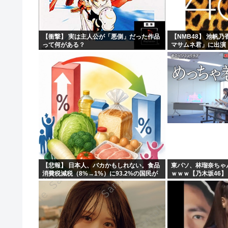
【衝撃】 実は主人公が「悪側」だった作品
【NMB48】 池帆
って何がある？
マサムネ君」に出演
【悲報】 日本人、バカかもしれない。食品
東パソ、林瑠奈ちゃ
消費税減税（8%→1%）に93.2%の国民が
ｗｗｗ【乃木坂46】
賛成してしまう