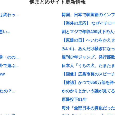
他まとめサイト更新情報
わっ...
韓国、日本で韓国籍のインフル
【海外の反応】 なぜイチロー
...
割とマジで年収400以下の人
【原爆の日】へいわをかえせ
みい山、あんだけ騒ぎになって
のの...
週刊少年ジャンプ、発行部数1
遊ぶ...
日本人「うちの犬、たまたまつ
ww
【画像】広島市長のスピーチを
【雑誌】かつて650万部を誇
の？...
かのかりとかいう誰が見てる
原爆投下81年
海外「全部日本の真似だったの