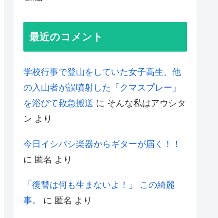
最近のコメント
学校行事で登山をしていた女子高生、他
の入山者が誤噴射した「クマスプレー」
を浴びて救急搬送
に
そんな私はアウシタ
ン
より
今日イシバシ楽器からギターが届く！！
に
匿名
より
「復讐は何も生まないよ！」 この綺麗
事。
に
匿名
より