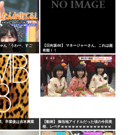
ちゃん「うわー、すご
【日向坂46】 マネージャーさん、これは超
」
有能！！
若菜、卒業後は吉本興業
【動画】 御当地アイドルだった頃の今田美
桜、レベチｗｗｗｗｗｗｗｗｗｗｗｗｗｗ
ｗｗｗｗ