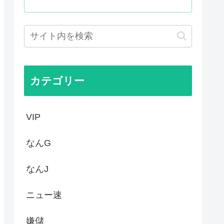
が呆れる守備エラーを見てくだ...
いって謎の顔面ライトアップシ...
泣けるなんて…！」海外のアニ...
大体これ
カテゴリー
VIP
なんG
なんJ
ニュー速
嫌儲