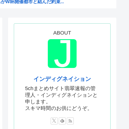
AがW杯開催都市と結んだ約束...
がこちら
Kと呼ばれるのは企業が根...
どこでも発展させると語る世界...
ABOUT
息子が帰らなかった——容疑...
いてきた八百屋で一目惚れした...
AがW杯開催都市と結んだ約束...
か…」 日本の普通のテレビ番...
インディグネイション
はあんなに敬遠四球が多かった...
5chまとめサイト翡翠速報の管
理人・インディグネイションと
てお前らが知ってることwww
申します。
作者なんでこんなに嫌われてる...
スキマ時間のお供にどうぞ。
て財源確保よ」
したいんやが?