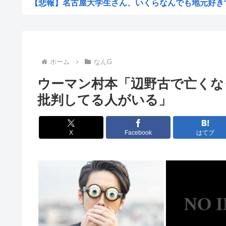
【悲報】名古屋大学生さん、いくらなんでも地元好きすぎ
【悲報】藤井聡太六冠、大逆転負けで王座挑戦ならず「七
24歳無職女、中学の同級生だった男性にストーカーして
“総資産7億円”桐谷さん、がん判明で後悔も…「現金をい
ホーム
なんG
【悲報】想像の200倍、形がエグい「ナス」見つかるw
ウーマン村本「辺野古で亡くな
熱帯魚欲しいから近所の川にとりにきた（※画像あり
批判してる人がいる」
中国「大洪水！」中国ダム「決壊」地元民「公式発表より
【悲報】風俗嬢やってる女の末路www
X
Facebook
はてブ
日本版「絶対に立ち入ってはいけない場所」がヤバす
【正論】 有吉「『俺テレビ見ない』って言う奴おかしい
イオンモール熊本の爆発､ガス管に残っていたLPガスが漏
女さん ｢アイドルが19歳にもなってスク水を着させられて
【速報】ワイの近所の川、死体が上がる → >>...
【悲報】NHK職員さん、番組出演者から性被害に遭う・