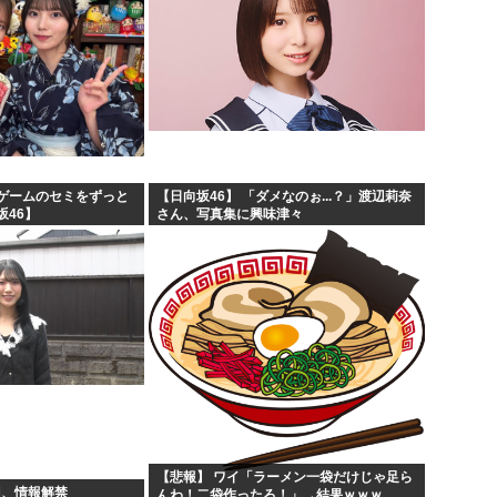
ゲームのセミをずっと
【日向坂46】 「ダメなのぉ...？」渡辺莉奈
坂46】
さん、写真集に興味津々
【悲報】 ワイ「ラーメン一袋だけじゃ足ら
羽、情報解禁
んわ！二袋作ったろ！」→結果ｗｗｗ