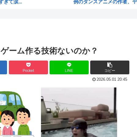
て涙...
例のダンスアニメの作者、ヤ
・・...
高市早苗の消費税減税、93%
業
ワイ小学生やけどアナログで
性「...
国家情報局のスパイ通報フォー
ジオ...
ハンターハンターのゴンって
ドゲーム作る技術ないのか？
国学...
ちいかわのモモンガ、逝きそ
局
韓国人「韓国に10年間の出場
Pocket
LINE
コピー
し炎上
高市首相、出張マッサージへ
2026.05.01 20:45
びか...
アキバ冥途戦争とかいうアニ
チギ...
【画像】小池百合子×高市早
や...
【高市】ゴラム(56歳)、女子
い必...
5ちゃんのどこでもいいけど、
海外「あるある！」日本を旅行
M...
韓国が独自開発したと自慢する