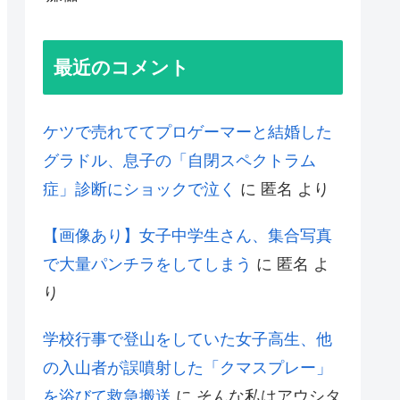
最近のコメント
ケツで売れててプロゲーマーと結婚した
グラドル、息子の「自閉スペクトラム
症」診断にショックで泣く
に
匿名
より
【画像あり】女子中学生さん、集合写真
で大量パンチラをしてしまう
に
匿名
よ
り
学校行事で登山をしていた女子高生、他
の入山者が誤噴射した「クマスプレー」
を浴びて救急搬送
に
そんな私はアウシタ