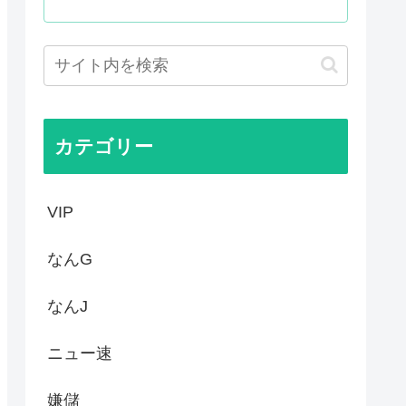
」が自生 外国人「自分たちは...
た事ない
定 沖縄県知事選
の映画界、完全に終わる…現代...
カテゴリー
VIP
なんG
なんJ
ニュー速
嫌儲