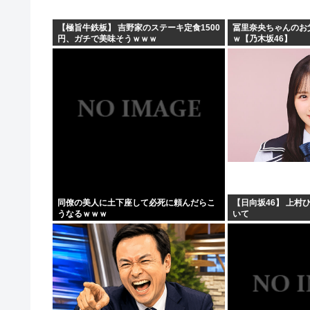
【極旨牛鉄板】 吉野家のステーキ定食1500
冨里奈央ちゃんのお
円、ガチで美味そうｗｗｗ
ｗ【乃木坂46】
同僚の美人に土下座して必死に頼んだらこ
【日向坂46】 上村
うなるｗｗｗ
いて