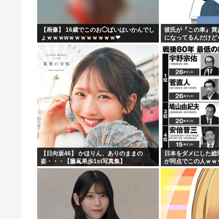
【画像】女子高生さん、男に抱かれまくった結果www
【動画】 広島記念公園を追い出された左翼さん、流石に
【画像】 16歳でこのお◯ぱいはいかんでし
彼氏が『この車』買
ょｗｗｗwｗｗｗｗｗｗｗｗ❤
になってるんだけど
【批判】ラノベ作家（52）「新作ラブコメ書いたぞ！ｗ」
落合博満の晩年の成績(1991-1998)、ギリ擁護でき...
【日向坂46】 かほりん、ありのままの
日本をダメにした総
姿・・・【藤嶌果歩1st写真集】
が同点でこの人ｗｗ