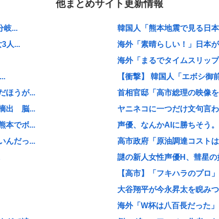
他まとめサイト更新情報
...
韓国人「熊本地震で見る日本の
...
海外「素晴らしい！」日本が買
海外「まるでタイムスリップし
.
【衝撃】 韓国人「エボシ御
うが...
首相官邸「高市総理の映像を悪
 脳...
ヤニネコに一つだけ文句言わ
でボ...
声優、なんかAIに勝ちそう。
だっ...
高市政府「原油調達コストは
に
謎の新人女性声優H、彗星の如
【高市】「フキハラのプロ」高
大谷翔平が今永昇太を睨みつけ
海外「W杯は八百長だった」F