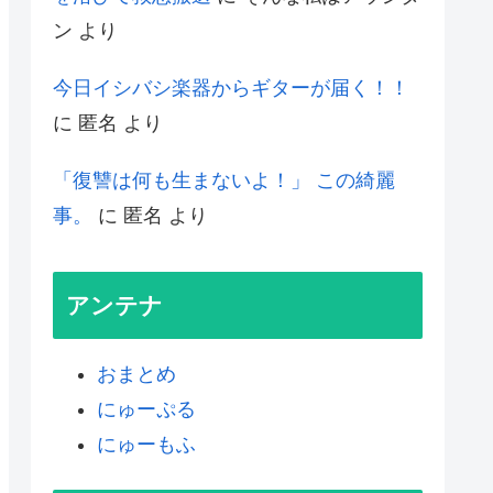
ン
より
今日イシバシ楽器からギターが届く！！
に
匿名
より
「復讐は何も生まないよ！」 この綺麗
事。
に
匿名
より
アンテナ
おまとめ
にゅーぷる
にゅーもふ