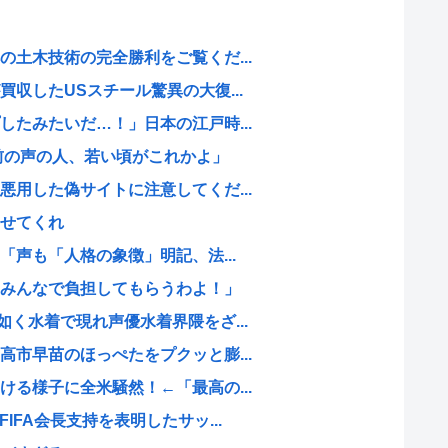
土木技術の完全勝利をご覧くだ...
収したUSスチール驚異の大復...
たみたいだ…！」日本の江戸時...
前の声の人、若い頃がこれかよ」
用した偽サイトに注意してくだ...
せてくれ
「声も「人格の象徴」明記、法...
みんなで負担してもらうわよ！」
く水着で現れ声優水着界隈をざ...
市早苗のほっぺたをプクッと膨...
る様子に全米騒然！←「最高の...
IFA会長支持を表明したサッ...