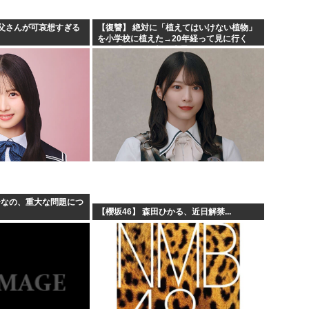
父さんが可哀想すぎる
【復讐】 絶対に「植えてはいけない植物」
を小学校に植えた→20年経って見に行く
と…「！？」衝撃の光景が・・・
ひなの、重大な問題につ
【櫻坂46】 森田ひかる、近日解禁...