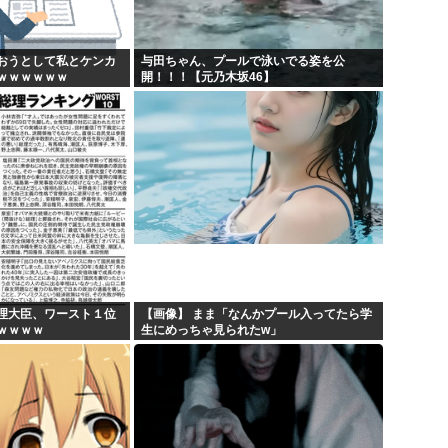
埼玉川越に突如として「モスク
キモ...
はっきり言う、プリキュア見
おうとして私とケンカ
与田ちゃん、プールで泳いでる姿を公
ｗｗｗｗｗｗ
開！！！【元乃木坂46】
X...
自民党、古謝玄太の推薦を決
【映画悲報】日本(ジャップ)
理大臣、ワースト１位
【画像】 まま「なんかプール入ってたら学
ｗｗｗｗ
生にめっちゃ見られたw」