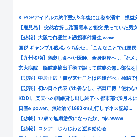
K-POPアイドルの約半数が3年後には姿を消す…損益分岐
【鹿児島】 突然右折し路面電車と衝突 乗っていた男女3人
【悲報】大阪で白昼堂々誘拐事件発生 www
国税 ギャンブル脱税パパ活etc..「こんなことでは国民..
【九州名物】鶏刺し食べた医師、全身麻痺へ…「死んだほ
京大病院、脳腫瘍摘出手術で誤って腫瘍の無い部位を摘出
【悲報】中居正広「俺が来たことは内緒だべ」極秘で熊本
【悲報】初の日本代表で出番なし、福田正博「使わないん
KDDI、楽天への回線貸し出し終了へ 都市部で9月末
日産e-power、無給油で1980km走行しギネス記録...
【悲報】17歳で無期懲役になった奴、怖いwww
【悲報】ロシア、じわじわと逝き始める