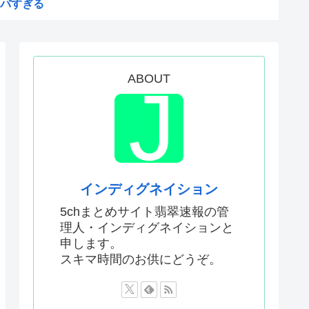
バすぎる
が「賛成」www
絵描いたから見て
ム、マイクロソフト365だっ...
ABOUT
おるやん
う
権剥奪や過去ワールドカップ、...
メwww
インディグネイション
苗
5chまとめサイト翡翠速報の管
理人・インディグネイションと
中学生をナイフで脅し性的暴...
申します。
日本人の税金使って日本人批判...
スキマ時間のお供にどうぞ。
した外国人が患う新たな症状「...
甘いトマト、実はそこら辺のト...