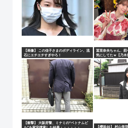
【画像】 この佳子さまのボディライン、流
冨里奈央ちゃん、罰
石にエチエチすぎやろ！
気にしてたｗ【乃木
【衝撃】 大阪府警、ミナミの“ベトナムビ
【櫻坂46】 村山美
ル”を家宅捜索した結果・・・・・・