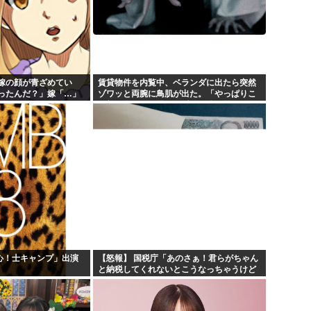
嫁の顔が青ざめてい
賃貸物件を内覧中、ベランダに出たら突然
ったんだ？」嫁「…」
ゾワッと両腕に鳥肌が出た。「やっぱりこ
くと…
の部屋嫌だ」と思った瞬間、体が前にドン
ッと突き飛ばされて…
乱心！士キャンプ」出演
【怒報】 国税庁「あのさぁ！君らがちゃん
と納税してくれないとこうなっちゃうけど
どうする？！」←これw w w w w w w w