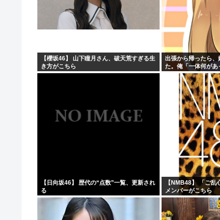
【櫻坂46】 山下瞳月さん、破天荒すぎる生
出張から帰ったら、
き方がこちら
た。俺「一体何があ
→子供たちに話を聞
【日向坂46】 歴代の“点数”一覧、更新され
【NMB48】 「ご
る
メンバーがこちら