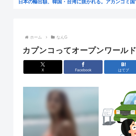
日本の輸出額、韓国・台湾に抜かれる。アカンゴミ国すぎ
【困惑】日本から刺青への偏見を消し去りたいんやけど・
【悲報】ビッグモーターとかいう完全に逃げ切った企
【悲報】女性「性的暴行されました」検事「嘘では？」女
ホーム
なんG
ホリエモン、移民受け入れ反対派の若者にブチギレ→スタ
カプンコってオープンワール
【悲報】「米軍を粉砕しろ！」在韓米軍基地に突入した韓
税務署員1億円超脱税疑い 詐取金で競艇か、国税当
X
Facebook
はてブ
【動画あり】ミスイタリア地方予選、黒人女性が優勝
早めに予約した通路側の席に、見知らぬ母子が。車掌の呼
ショートスリーパーさん「寝たほうがいいのでは？」にブ
トッモ「ワイ5年かけて500万貯めてん、これで焼き鳥屋
理容室経営て今から難しい？収入や資金、集客はどれくら
高市早苗の消費税減税、93%が「賛成」www
首相官邸、"映え"を意識した高市首相熊本訪問の感動BG