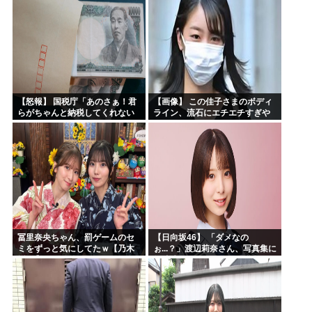
【怒報】 国税庁「あのさぁ！君
【画像】 この佳子さまのボディ
らがちゃんと納税してくれない
ライン、流石にエチエチすぎや
とこうなっちゃうけどどうす
ろ！
る？！」←これw w w w w w w w
冨里奈央ちゃん、罰ゲームのセ
【日向坂46】 「ダメなの
ミをずっと気にしてたｗ【乃木
ぉ...？」渡辺莉奈さん、写真集に
坂46】
興味津々