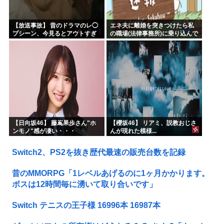
【放送事故】 昔のドラマのレ◯
エネ夫に離婚を突きつけたら私
プシーン、今見るとアウトすぎ
の職場(法律事務所)に乗り込んで
る・・・
きた 堂々と「離婚の法律相談で
す。母の薦めでこちらに参りま
した」と言っているが、...
【日向坂46】 藤嶌果歩さん"ホ
【櫻坂46】 リアミ、説教おじさ
ンモノ"感が凄い・・・
んが現れた模様...
Switch2、PS2を抜き歴代最速の販売台数を記録
昔のMMORPG「1レベルあげるのに1ヶ月かかります。
ボスは12時間毎に湧いて取り合いです」
Switch テニスの王子様 16996本 16987本