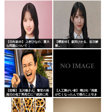
→20年経って見に行くと…
「！？」衝撃の光景が・・・
【日向坂46】 上村ひなの、重大
【櫻坂46】 森田ひかる、近日解
な問題について
禁...
【悲報】 玉川徹さん、警官の発
【人工障がい者】 甥(28)「両親
泡での包丁男死亡に「絶対に死
が亡くなったんで僕のこと引き
刑にならない罪なのに警察が死
取ってほしいんですけど！」な
刑にした！」 → 元警官のマジレ
んでいい年したヒキニートを引
スがコチラ → ………
き取らなきゃいけないんだ...