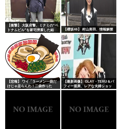
【衝撃】 大阪府警、ミナミの“ベ
【櫻坂46】 村山美羽、情報解禁
トナムビル”を家宅捜索した結
果・・・・・・
【悲報】 ワイ「ラーメン一袋だ
【最新画像】 GLAY・TERU＆パ
けじゃ足らんわ！二袋作った
フィー亜美、レアな夫婦ショッ
ろ！」→結果ｗｗｗ
トを公開してしまう！