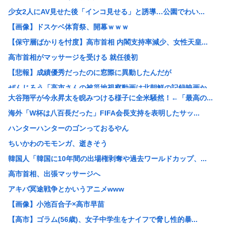
少女2人にAV見せた後「インコ見せる」と誘導…公園でわい...
【画像】ドスケベ体育祭、開幕ｗｗｗ
【保守層ばかりを忖度】高市首相 内閣支持率減少、女性天皇...
高市首相がマッサージを受ける 就任後初
【悲報】成績優秀だったのに窓際に異動したんだが
ぜんじろう「高市さんの被災地視察動画は北朝鮮の記録映画か...
大谷翔平が今永昇太を睨みつける様子に全米騒然！←「最高の...
【朗報】悠仁さま、ついに自力で『テント設営』！国民感動の...
海外「W杯は八百長だった」FIFA会長支持を表明したサッ...
ライフとかマルエツとか、特に何の取り柄もないスーパーが東...
ハンターハンターのゴンっておるやん
【悲報】17歳で無期懲役になった奴、怖いwww
ちいかわのモモンガ、逝きそう
【悲報】中国の強者女性「年齢のせいで誰も私と結婚してくれ...
韓国人「韓国に10年間の出場権剥奪や過去ワールドカップ、...
【画像あり】弱男「あのっ…！よかったらホテル…」女「ぷっ...
高市首相、出張マッサージへ
【鹿児島】突然右折し路面電車と衝突 乗っていた男女3人は...
アキバ冥途戦争とかいうアニメwww
中国メディア 中国製の「プレハブ住宅」に世界から注文が殺...
【画像】小池百合子×高市早苗
おっパブ行ってきた結果www
【高市】ゴラム(56歳)、女子中学生をナイフで脅し性的暴...
マーベルの新作格ゲー、俺ちゃんことデッドプール(CV子安...