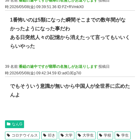
38 名前:
番組の途中ですが翡翠の名無しがお送りします
投稿日
時:2026/05/08(金) 09:39:51.36
ID:FZ+RVmkX0
1番怖いのは5類になった瞬間そこまでの数年間がな
かったようになった事だわ
ある日突然人々の記憶から消えたって言ってもいいく
らいやった
39 名前:
番組の途中ですが翡翠の名無しがお送りします
投稿日
時:2026/05/08(金) 09:42:34.59
ID:adOJEg7i0
でもそういう意識が無いから中国人が全世界に広めた
んよ
なんG
コロナウイルス
叩き
大学
大学生
学校
学生