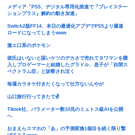
メディア「PS5、デジタル専用化推進で『プレイステー
ションプラス』解約の動き加速」
Switch2版FF14、本日の最適化アプデでPS5より爆速
ロードになってしまうwww
激エ口系のポケモン
彼氏はいないと謳いケツのデカさで売れてタワマンを購
入しプロゲーマーと結婚したグラドル、息子が「自閉ス
ペクトラム症」と診断され泣く
毎週カラオケ行きたくなって仕方ないんやが
山口旅行行ってきたで✌️
Tiktok社、パラメーター数10兆のミュトス級AIを公開
へ
おまえらスマホの「あ」の予測変換1個目を続く限り繋