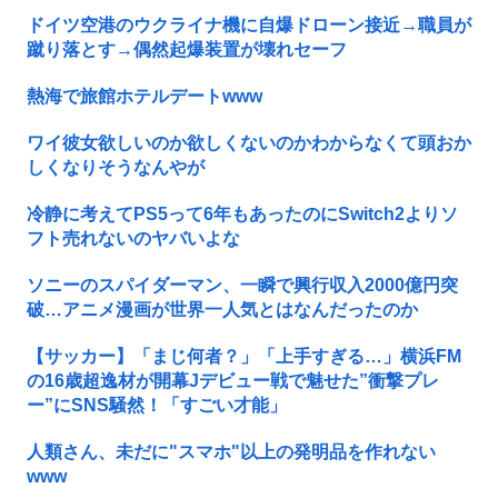
ドイツ空港のウクライナ機に自爆ドローン接近→職員が
蹴り落とす→偶然起爆装置が壊れセーフ
熱海で旅館ホテルデートwww
ワイ彼女欲しいのか欲しくないのかわからなくて頭おか
しくなりそうなんやが
冷静に考えてPS5って6年もあったのにSwitch2よりソ
フト売れないのヤバいよな
ソニーのスパイダーマン、一瞬で興行収入2000億円突
破…アニメ漫画が世界一人気とはなんだったのか
【サッカー】「まじ何者？」「上手すぎる…」横浜FM
の16歳超逸材が開幕Jデビュー戦で魅せた”衝撃プレ
ー”にSNS騒然！「すごい才能」
人類さん、未だに"スマホ"以上の発明品を作れない
www