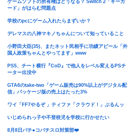
ゲームソフトの所有権はどうなる？ Switch 2「キーカ
ード」がはらむ問題点
学校のpcにゲーム入れたらまずいか？
デレマスの八神マキノちゃんについて知っていること
小野田大臣(35)、またネット民相手に功績アピール「外
国人政策ちゃんとやってます」www
PS5、チート横行『CoD』で他人をレベル変えるPSチ
ーター出没中
GTA6のtake-two「ゲーム販売は90%以上がデジタル配
信」パッケージ版の売上はたった3%
ワイ「FF7やるぞ 」ティファ「クラウド！」ぶるんッ
いじめられっ子や不登校児を学校に行かせたい
8月8日パチ●コパチスロ対策部❤️