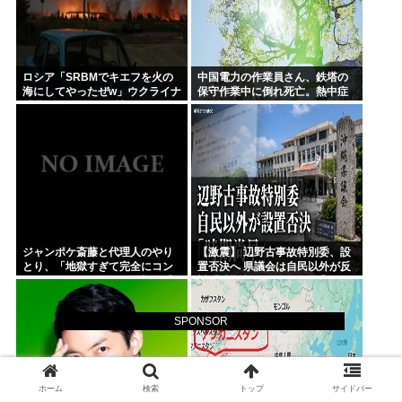
ロシア「SRBMでキエフを火の
中国電力の作業員さん、鉄塔の
海にしてやったぜw」ウクライナ
保守作業中に倒れ死亡。熱中症
「我々もSRBMで反撃する
か
ぞ！」
ジャンポケ斎藤と代理人のやり
【激震】 辺野古事故特別委、設
とり、「地獄すぎて完全にコン
置否決へ 県議会は自民以外が反
トになってる……」と衝撃を受
対「時期尚早、総務企画委員会
ける人が続出中
でやれ」
SPONSOR
ホーム
検索
トップ
サイドバー