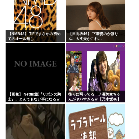
【NMB48】 TIFでまさかの初め
【日向坂46】 下着姿のかほり
てのオール無し
ん、大丈夫かこれ…
【画像】 Netflix版『リボンの騎
後ろに写ってる一ノ瀬美空ちゃ
士』、とんでもない事になるｗ
んがヤバすぎるｗ【乃木坂46】
ｗｗｗｗ