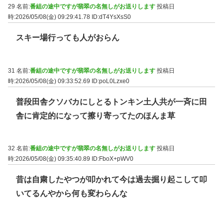
29 名前:
番組の途中ですが翡翠の名無しがお送りします
投稿日
時:2026/05/08(金) 09:29:41.78
ID:dT4YsXsS0
スキー場行っても人がおらん
31 名前:
番組の途中ですが翡翠の名無しがお送りします
投稿日
時:2026/05/08(金) 09:33:52.69
ID:poL0Lzxe0
普段田舎クソバカにしとるトンキン土人共が一斉に田
舎に肯定的になって擦り寄ってたのほんま草
32 名前:
番組の途中ですが翡翠の名無しがお送りします
投稿日
時:2026/05/08(金) 09:35:40.89
ID:FboX+pWV0
昔は自粛したやつが叩かれて今は過去掘り起こして叩
いてるんやから何も変わらんな