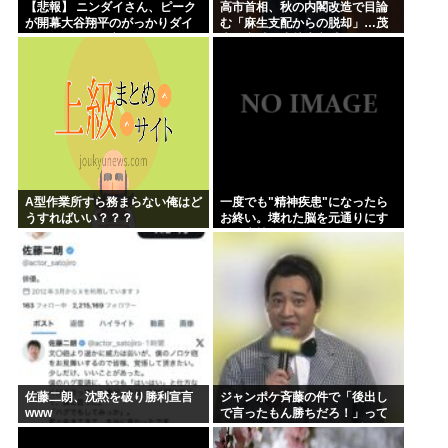
【悲報】 ニンダイさん、ピーク
高市首相、秋の内閣改造で目論
が開幕大谷翔平のがっかりダイ
む「麻生支配からの脱却」…茂
レクトだったと言われてしまう
木敏充氏も小林鷹之氏もクビ
A型作業所すら務まらない俺はど
一度でも"精神疾患"になったら
うすればいい？？？
お終い。壊れた脳を元通りにす
る医療技術は無い。
佐藤二朗、沈黙を破り勝利宣言
ジャンポケ斉藤の件で「後出し
www
で言ったもん勝ちだろ！」って
キレてる人いるけど、まず付き
合ってない人とそんな事しなき