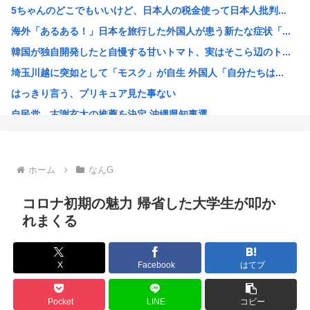
5ちゃんのどこでもいいけど、日本人の税金使って日本人批判...
共産党・志位氏「高市首相は非核三原則を今後堅持すると言わ...
海外「あるある！」日本を旅行した外国人が患う新たな症状「...
【画像】愛知の半グレ、怖すぎる→御尊顔がこちら…
韓国が独自開発したと自慢する甘いトマト、実はそこら辺のト...
「小泉やめろ」核巡る防衛相発言を批判、横浜駅西口で市民ら...
埼玉川越に突如として「モスク」が自生 外国人「自分たちは...
40代の独身って休日はなにしてるの？
はっきり言う、プリキュア見た事ない
【画像】グラドルさんの『胸』、丸見えになってしまうwww
自民党、古謝玄太の推薦を決定 沖縄県知事選
京大病院で医療ミス 脳腫瘍手術で「正常な組織」を誤って摘...
【映画悲報】日本(ジャップ)の映画界、完全に終わる…現代...
謎の人「あ！好きな絵師さんがPixiv更新してる！」
ホーム
なんG
超かぐや姫！スピンオフ漫画、「超かぐやメシ」連載決定ww...
韓国人「大韓航空の熊本地震飲料水支援に対する日本人の反応...
コロナ初期の魅力 帰省した大学生が叩か
【衝撃】 韓国人「170cmの日本人、40cmデカい相手...
れまくる
お前らってなんでみぃ山ってなんでアニメ化の前と後で意見が...
ワンピースの「世界に5種しかない飛行能力」発言の謎が遂に...
X
Facebook
はてブ
米農家「60kg作って1万8000円…コストは2万以上…...
井口裕香さん、「ケツ鍛えるより演技力鍛えろよ」とアニメフ...
Pocket
LINE
コピー