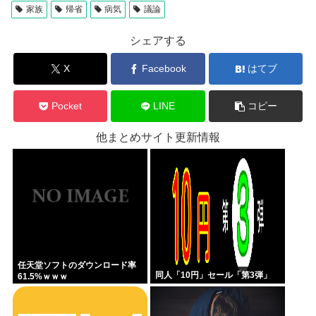
家族
帰省
病気
議論
シェアする
X
Facebook
はてブ
Pocket
LINE
コピー
他まとめサイト更新情報
任天堂ソフトのダウンロード率
同人「10円」セール「第3弾」
61.5%ｗｗｗ