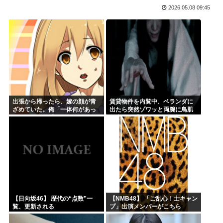
2026.05.08 09:45
氷河期世代『ルッキズムが一番酷かったのは00年代、こうい...
海外「日本なんて行くんじゃなかった…」 日本を知ってしま...
ちいかわ映画見てきたんやがバッドエンドすぎん？
熊本県民「俺たち逆らわねえだぁ！自民党様に従いますだぁ！...
お絵描きAIくん、読む本が決まらない、可愛い女の子も作れ...
お前らお盆の準備をしたか？国父安倍晋三が天国から帰ってく...
出張から帰ったら、嫁の顔が青
賃貸物件を内覧中、ベランダに
ざめていた。俺「一体何があっ
出たら突然ゾワッと両腕に鳥肌
たんだ？」嫁「…」→子供たち
が出た。「やっぱりこの部屋嫌
に話を聞くと…
だ」と思った瞬間、体が前にド
ンッと突き飛ばされて…
【日向坂46】 歴代の“点数”一
【NMB48】 「ご乱心！士キャン
覧、更新される
プ」出演メンバーがこちら