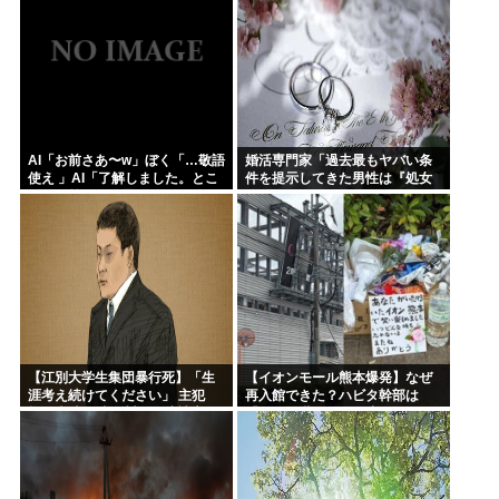
ゃいいのでは？
AI「お前さあ〜w」ぼく「…敬語
婚活専門家「過去最もヤバい条
使え 」AI「了解しました。とこ
件を提示してきた男性は『処女
ろでお前はどう思いますか？」
信仰』」ケンモメン…
これ
【江別大学生集団暴行死】「生
【イオンモール熊本爆発】なぜ
涯考え続けてください」 主犯
再入館できた？ハビタ幹部は
格・当時18歳の川口侑斗被告に
「モール職員は引き止めなかっ
無期懲役の判決「理不尽以外の
た」イオン「運用を徹底できな
何ものでもない」
かった可能性」