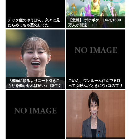
チック症のゆうぽん、久々に見
【悲報】 ポケポケ、1年で1600
たらめっちゃ悪化してた…
万人が引退・・・
『移民に頼るよりニート引きこ
ごめん、ワンルーム住んでる奴
もりを働かせれば良い』 30年ぐ
って女呼んだときにウ●コのブリ
らい言ってるけど絶対に実現し
ブリ音どうしてんの？？
ない理由www