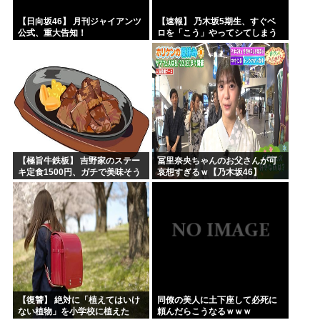
【日向坂46】 月刊ジャイアンツ
【速報】 乃木坂5期生、すぐベ
公式、重大告知！
ロを「こう」やってシてしまう
ｗｗｗｗｗｗ
【極旨牛鉄板】 吉野家のステー
冨里奈央ちゃんのお父さんが可
キ定食1500円、ガチで美味そう
哀想すぎるｗ【乃木坂46】
ｗｗｗ
【復讐】 絶対に「植えてはいけ
同僚の美人に土下座して必死に
ない植物」を小学校に植えた
頼んだらこうなるｗｗｗ