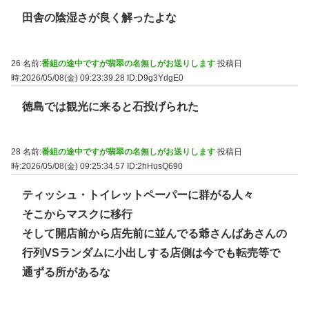
田舎の陰湿さが良く解ったよな
26 名前:
番組の途中ですが翡翠の名無しがお送りします
投稿日
時:2026/05/08(金) 09:23:39.28
ID:D9g3YdgE0
徳島では観光に来ると石投げられた
28 名前:
番組の途中ですが翡翠の名無しがお送りします
投稿日
時:2026/05/08(金) 09:25:34.57
ID:2hHusQ690
ティッシュ・トイレットペーパーに群がる人々
そこからマスクに移行
そして開店前から店先前に並んでる爺さんばあさんの
行列VSランダムに小出しする店側は今でも転売等で
通ずる所があるな