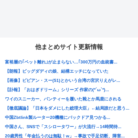
他まとめサイト更新情報
富裕層の｢ペット離れ｣が止まらない…｢300万円の血統書...
【朗報】ビッグダディの娘、結構エッチになっていた
【画像】ビビアン・スー(51)とかいう台湾の宮沢りえがレ...
【訃報】「おはぎドリーム」シリーズ 作家の(*´ω`*)...
ワイのスニーカー、パンティーを履いた靴とか馬鹿にされる
【徹底議論】「日本をダメにした総理大臣」←結局誰だと思う...
中国Zbtlink製ルーター20機種にバックドア見つかる...
中国さん、SNSで「スシロータワー」が大流行→14時間待...
20歳男性「年金払うのは無駄！w」→事故で手足切断、障害...