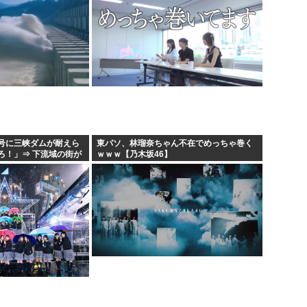
号に三峡ダムが耐えら
東パソ、林瑠奈ちゃん不在でめっちゃ巻く
ろ！」⇒ 下流域の街が
ｗｗｗ【乃木坂46】