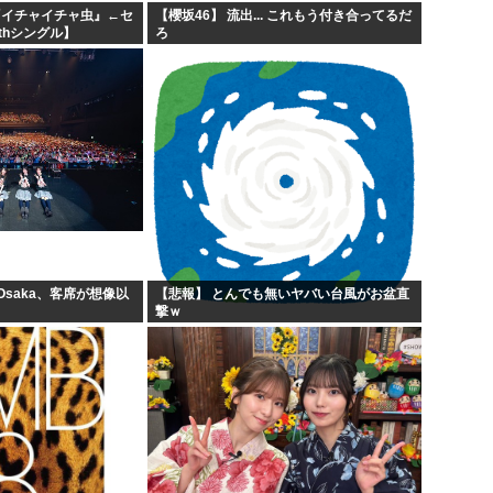
『イチャイチャ虫』←セ
【櫻坂46】 流出... これもう付き合ってるだ
thシングル】
ろ
 Osaka、客席が想像以
【悲報】 とんでも無いヤバい台風がお盆直
撃ｗ