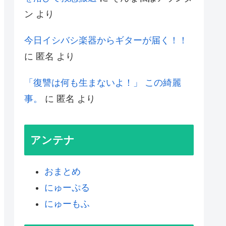
ン
より
今日イシバシ楽器からギターが届く！！
に
匿名
より
「復讐は何も生まないよ！」 この綺麗
事。
に
匿名
より
アンテナ
おまとめ
にゅーぷる
にゅーもふ