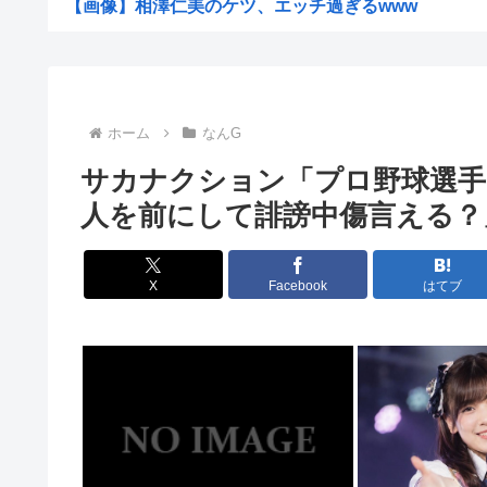
【画像】相澤仁美のケツ、エッチ過ぎるwww
【衝撃】インデックス投資で「20年後に資産2倍！」とか
日本の花火大会 中国人「場所取り転売ヤー」の荒稼ぎイ
【画像】女さん「貧乳だから男水着で市民プールいったら
ホーム
なんG
【悲報】中国製ルーター、またまたバックドア発見w
サカナクション「プロ野球選
【産経新聞主張】 佐渡金山 韓国は反日を持ち込むな
人を前にして誹謗中傷言える？
元ジャンポケ斉藤慎二被告のTikTokライブが拡散 求刑.
K-POPアイドルの約半数が3年後には姿を消す…損益分岐
X
Facebook
はてブ
浜田雅功、超スパルタ高校時代 夏の思い出に共演者
【絶望画像】7月の電気代逝ったあああああああああ！！
ワイ「最近、嫁の夜間外出が増えてる…怪しい…興信所に
【岡山】シャインマスカット200房（時価40万円相当）畑
焼肉ライクで2170円食べ放題！今どき2170円の肉食べ.
なんで夏にマスクしてんだァ？