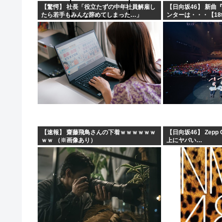
【驚愕】 社長「役立たずの中年社員解雇し
【日向坂46】 新曲
たら若手もみんな辞めてしまった…」
ンターは・・・【18
【速報】 齋藤飛鳥さんの下着ｗｗｗｗｗｗ
【日向坂46】 Zepp
ｗｗ （※画像あり）
上にヤバい…