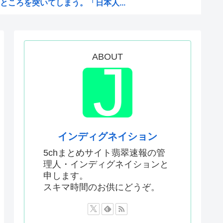
ころを突いてしまう。「日本人...
地訪問PVに張り合うかのよう...
ンについて勘違いしていること...
CG作ってる??
ABOUT
？
、走りながら乾杯してた」
？安倍晋三以外で
蒸れしててエッチなぷりきゅあ...
式典に参列して被爆体験者と面...
インディグネイション
闘試験開始から約1年経過
5chまとめサイト翡翠速報の管
理人・インディグネイションと
申します。
店の商品写真が話題になってい...
スキマ時間のお供にどうぞ。
にそう 再選しなくてよかった...
はなかった」 信じる若者た...