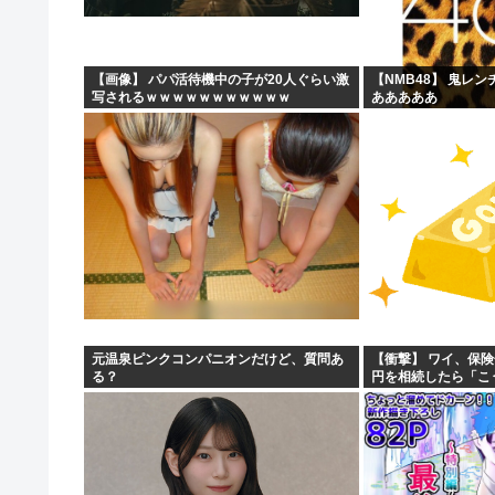
【画像】 パパ活待機中の子が20人ぐらい激
【NMB48】 鬼レ
写されるｗｗｗｗｗｗｗｗｗｗｗ
あああああ
元温泉ピンクコンパニオンだけど、質問あ
【衝撃】 ワイ、保険
る？
円を相続したら「こ