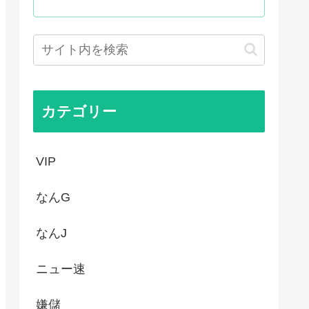
ぎんか？さすがに
震、その時の日本の医療スタッ...
で読んでみたけど、これ駄作じ...
ズメバチの巣に突撃「ハチから...
カテゴリー
VIP
なんG
なんJ
ニュー速
嫌儲