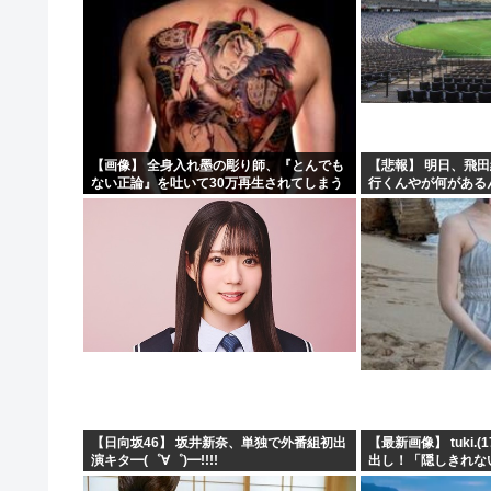
【画像】 全身入れ墨の彫り師、『とんでも
【悲報】 明日、飛
ない正論』を吐いて30万再生されてしまう
行くんやが何がある
ｗｗｗｗｗｗｗ
や????・・・・・
【日向坂46】 坂井新奈、単独で外番組初出
【最新画像】 tuki.
演キタ━(゜∀゜)━!!!!
出し！「隠しきれな
く