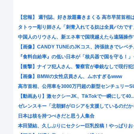
【悲報】 週刊誌、好き放題書きまくる 高市早苗首相は新
タトゥー彫り師さん「刺青入れてる奴は全員バカです」→
中国人のリウさん、新エネ車で国境越えたら遠隔操作で3
【画像】CANDY TUNEのJKコス、誇張抜きでレベチ..
『食料自給率』の低い日本が「核兵器で国を守る！」って
【衝撃】ナイフ犯人さん、警察官が拳銃なしで現行犯逮捕
【画像】BMWの女性店員さん、ムホすぎるwww
高市首相、公用車を3000万円超の新型センチュリーSUV
【動画あり】激セクシーJK、TikTokで一瞬にして40..
ゼレンスキー「北朝鮮がロシアを支援しているのだから韓
日本は核を持つべきだと思う人集合
本田望結、久しぶりにセクシー巨乳投稿！やっぱりおっぱ