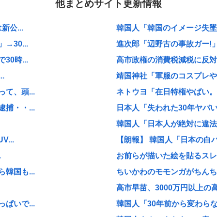
他まとめサイト更新情報
公...
韓国人「韓国のイメージ失墜は免
30...
進次郎「辺野古の事故ガー!」
0時...
高市政権の消費税減税に反対し
.
靖国神社「軍服のコスプレや
、頭...
ネトウヨ「在日特権やばい。働
・・...
日本人「失われた30年ヤバい
韓国人「日本人が絶対に違法駐
...
【朗報】 韓国人「日本の白
.
お前らが描いた絵を貼るスレ
国も...
ちいかわのモモンガがちんち
高市早苗、3000万円以上の
いで...
韓国人「30年前から変わらな