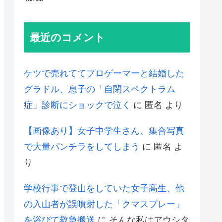
最近のコメント
ケツで売れててプロゲーマーと結婚した
グラドル、息子の「自閉スペクトラム
症」診断にショックで泣く
に
匿名
より
【画像あり】女子中学生さん、集合写真
で大量パンチラをしてしまう
に
匿名
よ
り
学校行事で登山をしていた女子高生、他
の入山者が誤噴射した「クマスプレー」
を浴びて救急搬送
に
そんな私はアウシタ