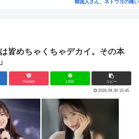
韓国人さん、ネトウヨの痛いと
言...
小泉防衛大臣、高市早苗の被災
ベン...
韓国人「韓国人が日本のラーメ
周り...
生成AIのイラストを使ってT
ww
お前ら今期アニメ何見てるの
手は皆めちゃくちゃデカイ。その本
【衝撃】 韓国人「箱根駅伝
」
..
ケンモメンの生きがいはなに
...
夏場のロリコンおま●こが蒸れ
Pocket
LINE
コピー
衝撃
高市早苗、今日長崎で平和祈念
2026.04.30 15:45
！！...
ワールドトリガー、対A級戦
調査...
名探偵プリキュア！ 反省会
...
韓国人「日本の某全国チェーン
..
バイデン前米大統領（83）死
「原爆はうそ」「放射線の被害