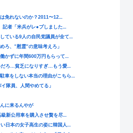
れないのか？2011〜12...
 記者「米兵がレ●プしました...
ている9人の自民党議員が全て...
めろ、"慰霊"の意味考えろ」
かずに年間600万円もらって...
だろ…貧乏になりすぎ…もう愛...
車をしない本当の理由がこちら...
バイ隊員、人間やめてる」
んに来るんやが
高級新公用車を購入させ贅を尽...
い日本の女子高生の姿に韓国人...