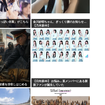
プリキュア見てる奴らきもす
30...
韓国人「手術中に震度6強の地
える...
NARUTOを一巻から最後ま
48っぽい衣装」がこちら
金川紗耶ちゃん、ぎっくり腰のお知らせ…
【乃木坂46】
国で...
ラジコンのキングタイガーでス
【日向坂46】 お悩み... 某メンバーにある新
財産を没収しはじめる
規ファンが誕生していた