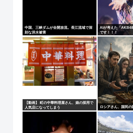
【悲報】京大生さん、ノリが寒すぎる
タトゥー彫り師さん「刺青入れてる奴は全員バカです」→
【悲報】米農家「もう無理です…」。過去最大の在庫を抱
中国、三峡ダムが全開放流。長江流域で深
AIが考えた「AKB
刻な洪水被害
です！！！
【悲報】大竹しのぶ、原爆の日に「絶対に戦争を放棄する
【動画】 町の中華料理屋さん、娘の採用で
ロシアさん、国民の
人気店になってしまう