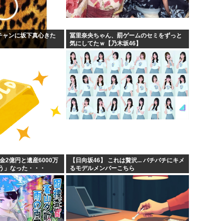
ンチャンに坂下真心きた
冨里奈央ちゃん、罰ゲームのセミをずっと
気にしてたｗ【乃木坂46】
金2億円と遺産6000万
【日向坂46】 これは贅沢... バチバチにキメ
う」なった・・・
るモデルメンバーこちら