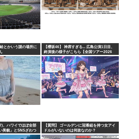
田給とかいう謎の場所に
【櫻坂46】 神席すぎる... 広島公演1日目、
ん
終演後の様子がこちら【全国ツアー2026
・・・・
What’s lonesome?】
(17)、ハワイでほぼ全部
【質問】 ゴールデンに冠番組を持つ女アイ
い美貌」とSNSざわつ
ドルがいないのは何故なのか？