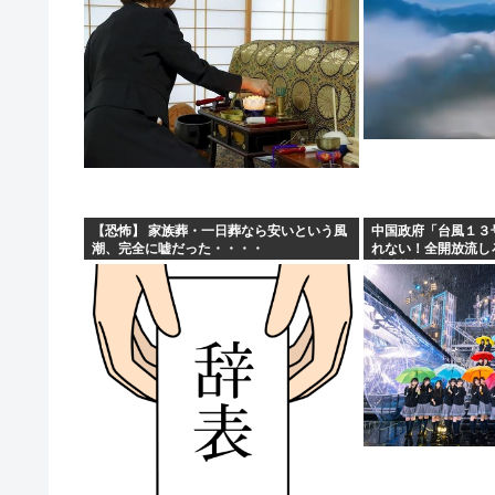
【恐怖】 家族葬・一日葬なら安いという風
中国政府「台風１３
潮、完全に嘘だった・・・・
れない！全開放流し
壊滅状態ｗｗｗｗｗ