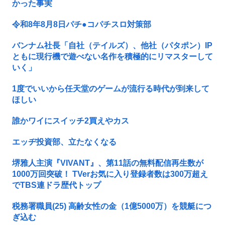
かった事実
令和8年8月8日パチ●コパチスロ対策部
バンナム社長「自社（テイルズ）、他社（パタポン）IP
ともに現行機で遊べない名作を積極的にリマスターして
いく」
1度でいいから任天堂のゲームが流行る時代が到来して
ほしい
誰かワイにスイッチ2買えやカス
エッヂ投資部、立たなくなる
堺雅人主演『VIVANT』、第11話の無料配信再生数が
1000万回突破！ TVerお気に入り登録者数は300万超え
でTBS連ドラ歴代トップ
税務署職員(25) 高齢女性の金（1億5000万）を競艇につ
ぎ込む