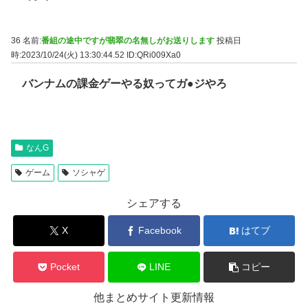
36 名前:
番組の途中ですが翡翠の名無しがお送りします
投稿日
時:2023/10/24(火) 13:30:44.52
ID:QRi009Xa0
バンナムの課金ゲーやる奴ってガ●ジやろ
なんG
ゲーム
ソシャゲ
シェアする
X
Facebook
はてブ
Pocket
LINE
コピー
他まとめサイト更新情報