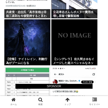
共産党・志位氏「高市首相は非
立花孝志さんらポスター費用水
核三原則を今後堅持すると言わ
増し容疑で書類送検
ない！」
【悲報】 ナイトレイン、利敵行
【シンデレラ】 佐久間まゆをイ
為がブームになる
メージした超スペシャルなネッ
クレスが登場する件について
SPONSOR
ホーム
検索
トップ
サイドバー
高学歴精神2級ワイ、B型作業所
学歴煽りYouTuberの wakatteTV