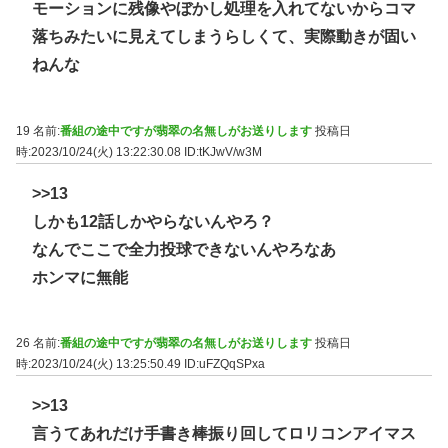
モーションに残像やぼかし処理を入れてないからコマ
落ちみたいに見えてしまうらしくて、実際動きが固い
ねんな
19 名前:
番組の途中ですが翡翠の名無しがお送りします
投稿日
時:2023/10/24(火) 13:22:30.08
ID:tKJwV/w3M
>>13
しかも12話しかやらないんやろ？
なんでここで全力投球できないんやろなあ
ホンマに無能
26 名前:
番組の途中ですが翡翠の名無しがお送りします
投稿日
時:2023/10/24(火) 13:25:50.49
ID:uFZQqSPxa
>>13
言うてあれだけ手書き棒振り回してロリコンアイマス