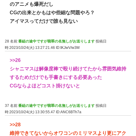
のアニメも爆死だし
CGの出来とかもはや些細な問題やろ？
アイマスってだけで誰も見ない
28 名前:
番組の途中ですが翡翠の名無しがお送りします
投稿日
時:2023/10/24(火) 13:27:21.46
ID:tKJwV/w3M
>>26
シャニマスは解像度棒で殴り続けてたから雰囲気維持
するためだけでも手書きにする必要あった
CGならよほどコスト掛けないと
37 名前:
番組の途中ですが翡翠の名無しがお送りします
投稿日
時:2023/10/24(火) 13:30:55.47
ID:ANC6BTh7a
>>28
維持できてないからオワコンのミリマスより更にアク