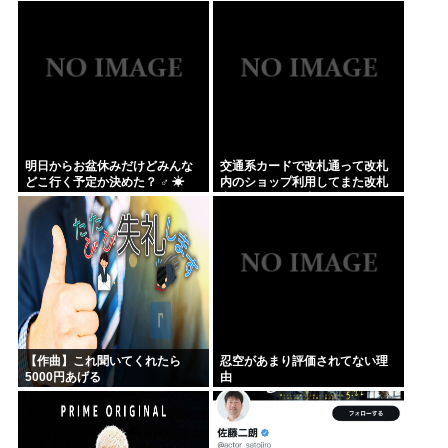
明日からお盆休みだけどみんな
交通系カードで改札通って改札
どこ行く予定か決めた？ ‍♂ ☀
内のショップ利用してまた改札
出ようとしたら出られなくてワ
ロタ
【作曲】これ聞いてくれたら
忍空があまり評価されてない理
5000円あげる
由