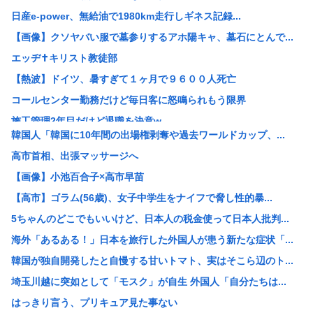
日産e-power、無給油で1980km走行しギネス記録...
【画像】クソヤバい服で墓参りするアホ陽キャ、墓石にとんで...
エッヂ✝️キリスト教徒部
【熱波】ドイツ、暑すぎて１ヶ月で９６００人死亡
コールセンター勤務だけど毎日客に怒鳴られもう限界
施工管理2年目だけど退職を決意w
韓国人「韓国に10年間の出場権剥奪や過去ワールドカップ、...
女「43億円注文して………キャンセルっと！」←こいつの目...
高市首相、出張マッサージへ
米農家「60kg作って1万8000円…コストは2万以上…...
【画像】小池百合子×高市早苗
3大もらって困るもの「釣った魚」「プリザーブドフラワー」
【高市】ゴラム(56歳)、女子中学生をナイフで脅し性的暴...
【画像】 松屋、食器の仕分けまでセルフに
5ちゃんのどこでもいいけど、日本人の税金使って日本人批判...
GACKTや小沢仁志の「セリフが聞き取れない」 日本語作...
海外「あるある！」日本を旅行した外国人が患う新たな症状「...
【参政党】神谷代表、食料品の消費減税「天下の愚策だ」と批...
韓国が独自開発したと自慢する甘いトマト、実はそこら辺のト...
【速報】NHK職員が番組出演者から性被害
埼玉川越に突如として「モスク」が自生 外国人「自分たちは...
ホリエモン「面接でさ、納豆パックの薄いフィルムって何のた...
はっきり言う、プリキュア見た事ない
【衝撃】れいわ新選組、「いのちの党」に党名変更 天畠大輔...