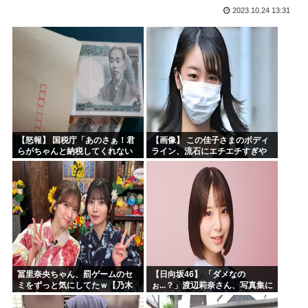
2023.10.24 13:31
お前らお盆の準備をしたか？国父安倍晋三が天国から帰ってく...
韓国人「悲報：FIFA会長にさえ2002年W杯で韓国が審...
韓国人「日本のサッカー協会も性接待やってるんじゃないです...
小泉進次郎「北朝鮮に厳重に抗議し、強く非難した」
今期アニメ、無職さよララ乙女怪獣ヤニねこ鉄ジャン天幕きみ...
日本さん食料自給率が過去最低に 25年度37% 主要先進...
【怒報】 国税庁「あのさぁ！君
【画像】 この佳子さまのボディ
らがちゃんと納税してくれない
ライン、流石にエチエチすぎや
とこうなっちゃうけどどうす
ろ！
る？！」←これw w w w w w w w
冨里奈央ちゃん、罰ゲームのセ
【日向坂46】 「ダメなの
ミをずっと気にしてたｗ【乃木
ぉ...？」渡辺莉奈さん、写真集に
坂46】
興味津々