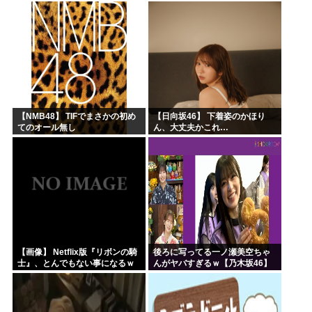
刑にならない罪なのに警察が死
取ってほしいんですけど！」な
刑にした！」 → 元警官のマジレ
んでいい年したヒキニートを引
スがコチラ → ………
き取らなきゃいけないんだ...
【NMB48】 TIFでまさかの初め
【日向坂46】 下着姿のかほり
てのオール無し
ん、大丈夫かこれ…
【画像】 Netflix版『リボンの騎
後ろに写ってる一ノ瀬美空ちゃ
士』、とんでもない事になるｗ
んがヤバすぎるｗ【乃木坂46】
ｗｗｗｗ