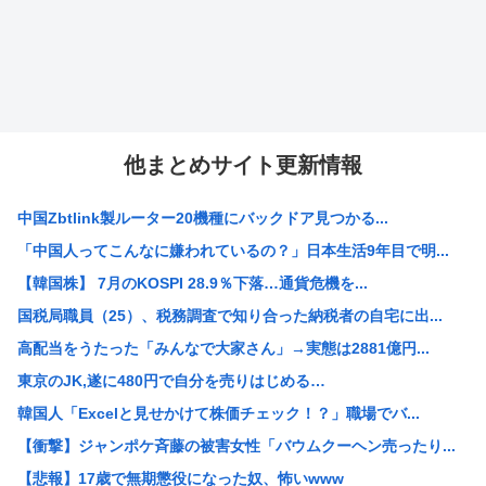
他まとめサイト更新情報
中国Zbtlink製ルーター20機種にバックドア見つかる...
「中国人ってこんなに嫌われているの？」日本生活9年目で明...
【韓国株】 7月のKOSPI 28.9％下落…通貨危機を...
国税局職員（25）、税務調査で知り合った納税者の自宅に出...
高配当をうたった「みんなで大家さん」→実態は2881億円...
東京のJK,遂に480円で自分を売りはじめる…
韓国人「Excelと見せかけて株価チェック！？」職場でバ...
【衝撃】ジャンポケ斉藤の被害女性「バウムクーヘン売ったり...
【悲報】17歳で無期懲役になった奴、怖いwww