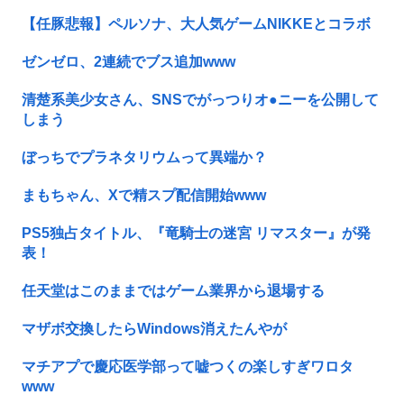
【任豚悲報】ペルソナ、大人気ゲームNIKKEとコラボ
ゼンゼロ、2連続でブス追加www
清楚系美少女さん、SNSでがっつりオ●ニーを公開して
しまう
ぼっちでプラネタリウムって異端か？
まもちゃん、Xで精スプ配信開始www
PS5独占タイトル、『竜騎士の迷宮 リマスター』が発
表！
任天堂はこのままではゲーム業界から退場する
マザボ交換したらWindows消えたんやが
マチアプで慶応医学部って嘘つくの楽しすぎワロタ
www