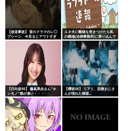
【放送事故】 昔のドラマのレ◯
エネ夫に離婚を突きつけたら私
プシーン、今見るとアウトすぎ
の職場(法律事務所)に乗り込んで
る・・・
きた 堂々と「離婚の法律相談で
す。母の薦めでこちらに参りま
した」と言っているが、...
【日向坂46】 藤嶌果歩さん"ホ
【櫻坂46】 リアミ、説教おじさ
ンモノ"感が凄い・・・
んが現れた模様...