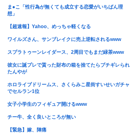
ま●こ「性行為が無くても成立する恋愛がいちばん理
想」
【超速報】Yahoo、めっちゃ軽くなる
ワイルズさん、サンブレイクに売上逆転されるwww
スプラトゥーンレイダース、2周目でもまだ緑茶www
彼女に誕プレで貰った財布の箱を捨てたらブチギレられ
たんやが
ホロライブドリームス、さくらみこ星街すいせいガチャ
でセルラン1位
女子小学生のフィギュア開けるwww
チー牛、全く良いところが無い
【緊急】嫁、陣痛