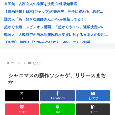
自民党、古謝玄太の推薦を決定 沖縄県知事選
【画像】能年玲奈さん、穴あきスカート姿が強すぎてネット騒...
【映画悲報】日本(ジャップ)の映画界、完全に終わる…現代...
坊さんを今すぐ皆殺しにするべき理由が詰まった画像がこちら
謎の人「あ！好きな絵師さんがPixiv更新してる！」
福島県に住む普通の人「助けて、家を赤くしただけで村の人間...
超かぐや姫！スピンオフ漫画、「超かぐやメシ」連載決定ww...
台風15号「チャンホン」東日本の盆休み潰す
韓国人「大韓航空の熊本地震飲料水支援に対する日本人の反応...
【速報】北海道江別大学生殺人事件、主犯格の川口被告(19...
【衝撃】 韓国人「170cmの日本人、40cmデカい相手...
【悲報】内田りこ「社会に戻りたいです」←これ！
お前らってなんでみぃ山ってなんでアニメ化の前と後で意見が...
ワンピースの「世界に5種しかない飛行能力」発言の謎が遂に...
ホーム
なんG
米農家「60kg作って1万8000円…コストは2万以上…...
井口裕香さん、「ケツ鍛えるより演技力鍛えろよ」とアニメフ...
シャニマスの新作ソシャゲ、リリースまぢ
氷河期世代『ルッキズムが一番酷かったのは00年代、こうい...
か
海外「日本なんて行くんじゃなかった…」 日本を知ってしま...
ちいかわ映画見てきたんやがバッドエンドすぎん？
X
Facebook
はてブ
熊本県民「俺たち逆らわねえだぁ！自民党様に従いますだぁ！...
お絵描きAIくん、読む本が決まらない、可愛い女の子も作れ...
Pocket
LINE
コピー