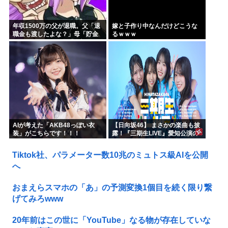
年収1500万の父が退職。父「退
嫁と子作り中なんだけどこうな
職金も渡したよな？」母「貯金
るｗｗｗ
なんてないよー」父「全部なく
なったの！？」→予想外の返事
に家族騒然となり…
AIが考えた「AKB48っぽい衣
【日向坂46】 まさかの楽曲も披
装」がこちらです！！！
露！『三期生LIVE』愛知公演の
レポがこちら
Tiktok社、パラメーター数10兆のミュトス級AIを公開
へ
おまえらスマホの「あ」の予測変換1個目を続く限り繋
げてみろwww
20年前はこの世に「YouTube」なる物が存在していな