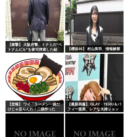
【衝撃】 大阪府警、ミナミの“ベ
【櫻坂46】 村山美羽、情報解禁
トナムビル”を家宅捜索した結
果・・・・・・
【悲報】 ワイ「ラーメン一袋だ
【最新画像】 GLAY・TERU＆パ
けじゃ足らんわ！二袋作った
フィー亜美、レアな夫婦ショッ
ろ！」→結果ｗｗｗ
トを公開してしまう！