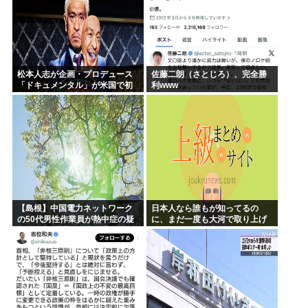
松本人志が企画・プロデュース
佐藤二朗（さとじろ）、完全勝
「ドキュメンタル」が米国で初
利www
制作決定 シンプルな設定に国境
超えた支持
【島根】中国電力ネットワーク
日本人なら誰もが知ってるの
の50代男性作業員が熱中症の疑
に、まだ一度も大河で取り上げ
いで死亡 鉄塔の保守作業後に倒
られてない歴史上の人物
れる 邑南町