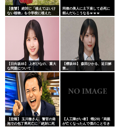
【復讐】 絶対に「植えてはいけ
同僚の美人に土下座して必死に
ない植物」を小学校に植えた
頼んだらこうなるｗｗｗ
→20年経って見に行くと…
「！？」衝撃の光景が・・・
【日向坂46】 上村ひなの、重大
【櫻坂46】 森田ひかる、近日解
な問題について
禁...
【悲報】 玉川徹さん、警官の発
【人工障がい者】 甥(28)「両親
泡での包丁男死亡に「絶対に死
が亡くなったんで僕のこと引き