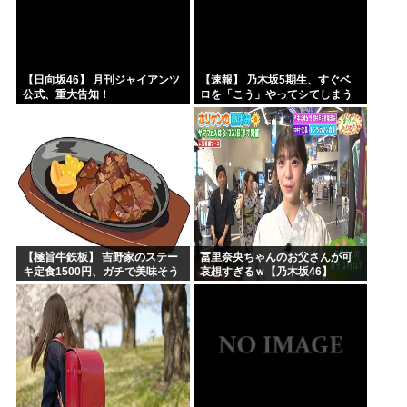
【日向坂46】 月刊ジャイアンツ
【速報】 乃木坂5期生、すぐベ
公式、重大告知！
ロを「こう」やってシてしまう
ｗｗｗｗｗｗ
【極旨牛鉄板】 吉野家のステー
冨里奈央ちゃんのお父さんが可
キ定食1500円、ガチで美味そう
哀想すぎるｗ【乃木坂46】
ｗｗｗ