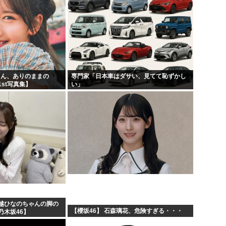
りん、ありのままの
専門家「日本車はダサい、見てて恥ずかし
st写真集】
い」
越ひなのちゃんの脚の
【櫻坂46】 石森璃花、危険すぎる・・・
乃木坂46】