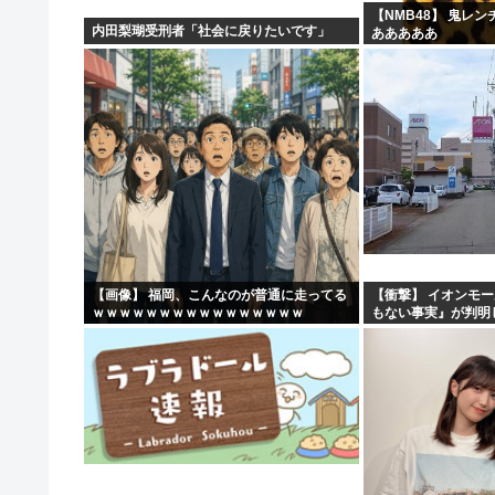
【NMB48】 鬼レ
内田梨瑚受刑者「社会に戻りたいです」
あああああ
【画像】 福岡、こんなのが普通に走ってる
【衝撃】 イオンモ
ｗｗｗｗｗｗｗｗｗｗｗｗｗｗｗｗ
もない事実』が判明
う・・・・・・