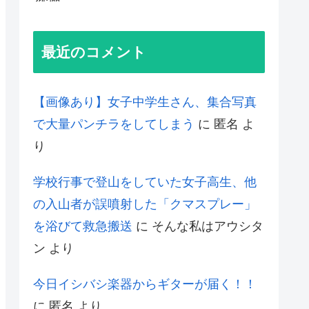
最近のコメント
【画像あり】女子中学生さん、集合写真
で大量パンチラをしてしまう
に
匿名
よ
り
学校行事で登山をしていた女子高生、他
の入山者が誤噴射した「クマスプレー」
を浴びて救急搬送
に
そんな私はアウシタ
ン
より
今日イシバシ楽器からギターが届く！！
に
匿名
より