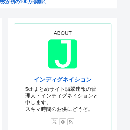
数が初の100万部割れ
MSがパラスアテネという風潮
物財務官僚、高市早苗の逆鱗に...
識があるんだけど皆は見たこと...
ABOUT
56す56すコロスコロス...
態度が非常に良いと話題
からなくなる
は今から考える」
したいんやが
インディグネイション
てなんて言ってた？
5chまとめサイト翡翠速報の管
理人・インディグネイションと
24）、動機を告白「中国の強...
申します。
だ！」日本がアニメ化した米人...
スキマ時間のお供にどうぞ。
まる
予選で外国人審判に性接待した...