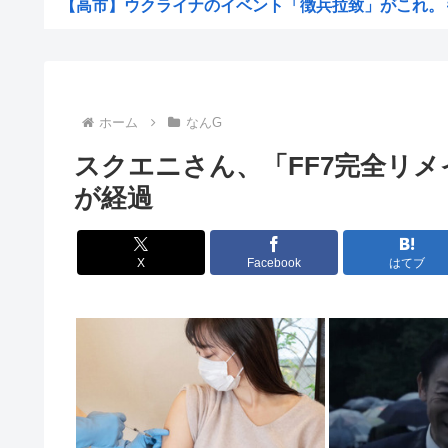
【高市】ウクライナのイベント「徴兵拉致」がこれ。もれ
【画像】このボケて、破壊力ありすぎてクッソワロタ
【画像】20年前のガチ素人Å◯、生々しさがヤバすぎ
東海汽船の当直が飲酒ｗｗｗやっちまったなｗｗｗ事業停
ホーム
なんG
早朝「ピンポーン」田舎の38歳おっさん「はい」警察「
スクエニさん、「FF7完全リメ
すまん、「プライベート・ライアン」とかいう大昔の戦争
が経過
【衝撃】手術中に熊本地震が直撃した結果www(※動画あ
【描込】なんだよこの漫画ｗｗｗ【注意】
X
Facebook
はてブ
【衝撃】 中国製ルーター20機種にバックドア発見！ ネッ
【画像】マジで復活して欲しいAV女優www
【画像】仙台育英初の女子野球部員・星よつはがガチで可
【悲報】結婚して2年目の奥さんが風俗経験者だと判
【最新版】日本の都市の都会度ランキングがこちらw
ダイソーの220円のUSBケーブルが3ヶ月でダメになった