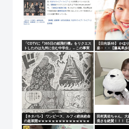
「CDTVに『365日の紙飛行機』をリクエス
【日向坂46】 かほ
トしたのは九州に住む中学生」←この事実
姿・・・【藤嶌果歩1
って結構デカいよな【AKB48】
【ネタバレ】 ワンピース、ルフィ絶体絶命
田村真佑ちゃん、大
の超展開ｗｗｗｗｗｗｗｗｗｗｗｗｗｗｗ
長さを絶賛！！！【
ｗｗｗｗｗｗｗｗｗｗｗｗｗｗｗｗｗｗｗ