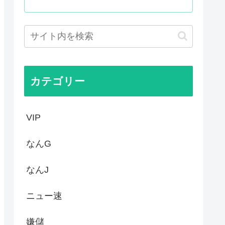
敵のスパイだったキャラ」 何...
明ツイートから1週間沈黙www
僚、左遷されるwww
なったんやが
カテゴリー
VIP
なんG
なんJ
ニュー速
嫌儲