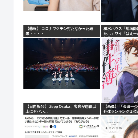
【警告】ADHDグレーと診断された子供たち、高確率で『
【画像】どえらい乳のJSが発見される
中国外務省、広島原爆投下に関して「同情を得ようと核被
【悲報】 コロナワクチン打たなかった結
積水ハウス「地面師
果・・・・
た…」ワイ「はえー
【急募】みい山作者・亜月ねねちゃんがここから逆転
苦茶やろなぁ」→
【日向坂46】 Zepp Osaka、客席が想像以
【画像】 『金田一
上にヤバい…
死体ランキング１位