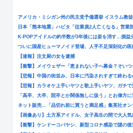
アメリカ・ミシガン州の民主党予備選挙 イスラム教徒の“
日本「熊本地震」ハビタ「従業員2人亡くなる」営業部長
K-POPアイドルの約半数が3年後には姿を消す…損益分岐
ついに国産ヒューマノイド登場、人手不足深刻化の医療・
【速報】注文厨の女を逮捕
【衝撃】メイウェザー「恵まれない子へ募金？そいつらが
【悲報】中国の街並み、日本に汚染されすぎて終わる
【悲報】カラオケ上手いヤツと歌上手いヤツ、ガチで別物
「高卒、大卒、院卒とか関係無しに扱う」とお偉方に言わ
ネット販売…「品切れ前に買うと満足感」集英社オンライ
【画像あり】土方系アイドル、女子高生の間で大人気にな
【衝撃】ケンドーコバヤシ、新型コロナ感染で謎の後遺症