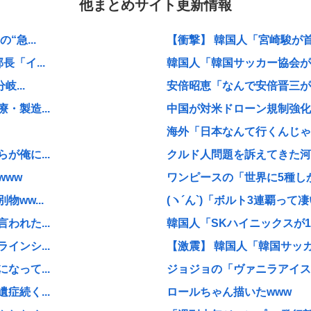
他まとめサイト更新情報
急...
【衝撃】 韓国人「宮崎駿が
「イ...
韓国人「韓国サッカー協会が行
...
安倍昭恵「なんで安倍晋三が
製造...
中国が対米ドローン規制強化し
海外「日本なんて行くんじゃな
俺に...
クルド人問題を訴えてきた河合
www
ワンピースの「世界に5種しか
ww...
(ヽ´ん`)「ボルト3連覇って凄
れた...
韓国人「SKハイニックスが1
ンシ...
【激震】 韓国人「韓国サッカ
って...
ジョジョの「ヴァニラアイス」
続く...
ロールちゃん描いたwww