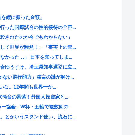
首を縦に振った金額」
った国際試合の性的接待の全容...
殺されたのか今でもわからない」
て世界が騒然！←「事実上の禁...
かった…」 日本を知ってしま...
ゆうすけ、埼玉県知事選挙に立...
ない飛行能力」発言の謎が解け...
いな。12年間も世界一か...
0%台の暴落！外国人投資家と...
ー協会、W杯・五輪で複数回の...
とかいうスタンド使い、流石に...