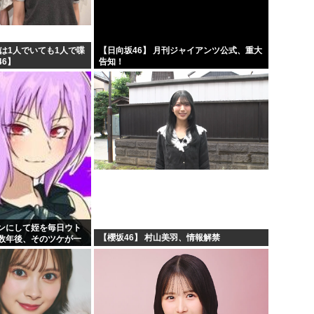
は1人でいても1人で喋
【日向坂46】 月刊ジャイアンツ公式、重大
6】
告知！
ンにして姪を毎日ウト
【櫻坂46】 村山美羽、情報解禁
数年後、そのツケが一