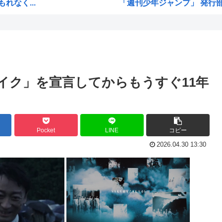
なく...
「週刊少年ジャンプ」 発行部
www
Zガンダムで一番人気のない
る
緊縮財政論者として知られる大
止ま...
海外「日本にはこんな特殊な標
お前...
自民党「日本人56す56す56す
イク」を宣言してからもうすぐ11年
映画...
熊本地震避難所で高市早苗の
り...
露悪系アニメ、定義がよくわ
高市早苗「消費税減税の財源
Pocket
LINE
コピー
...
声優の長谷川育美さんと結婚
2026.04.30 13:30
部落民のことお前らの地域っ
愛す...
中国大使館に侵入した自衛官（
明
海外「ディズニーがゴミのよう
ww
今期アニメの評価、ついに固
...
韓国人「韓国サッカー協会W杯