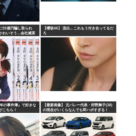
こ...
「味方のふりをしてたが、実は
みいちゃん作者、お気持ち表
害者...
高市総書記に逆らった財務官
に55億円騙し取られ
【櫻坂46】 流出... これもう付き合ってるだ
かわいそう…会社滅茶
ろ
する方法
ヒロアカ見たらまじで好きに
少年の事件簿』で好きな
【最新画像】 元バレー代表・狩野舞子(38)
がこちら！
の現在がいくらなんでも即ハボすぎる！