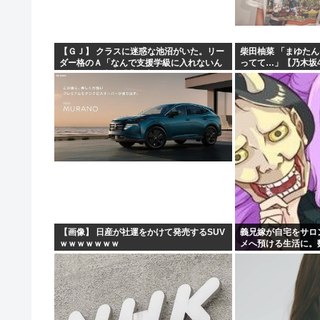
【ＧＪ】 クラスに迷惑な池沼がいた。リー
柴田柚菜 「まゆたん
ダー格のＡ「なんで支援学級に入れないん
ってて…」【乃木坂4
ですか？」先生「背の高い低いと同じで、
これも個性なの！差別は...
【画像】 日産が社運をかけて発売するSUV
義兄嫁が自宅をサロ
ｗｗｗｗｗｗｗ
メへ預ける生活に。
気に回ってきて…