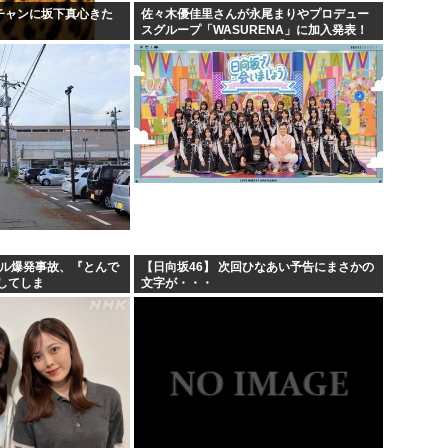
ンチャンに坂下真心きた
佐々木優佳里さんが永尾まりやプロデュー
スグループ「WASURENA」に加入発表！
現在のグループと兼任へ【元AKB48ゆかる
ん・まりやぎ】
ール爆発事故、『とんで
【日向坂46】 次回ひなあい予告にまさかの
してしま
文字が・・・