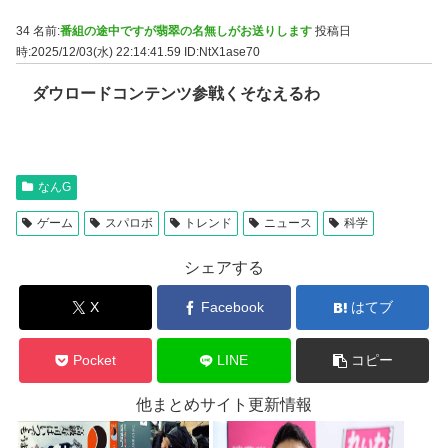
34 名前:
番組の途中ですが翡翠の名無しがお送りします
投稿日
時:2025/12/03(水) 22:14:41.59
ID:NtX1ase70
ダウロードコンテンツ参戦くそなえるわ
なんG
ゲーム
スパロボ
トレンド
ニュース
科学
シェアする
X
Facebook
はてブ
Pocket
LINE
コピー
他まとめサイト更新情報