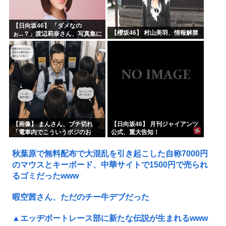
【日向坂46】 「ダメなの
【櫻坂46】 村山美羽、情報解禁
ぉ...？」渡辺莉奈さん、写真集に
興味津々
【画像】 まんさん、ブチ切れ
【日向坂46】 月刊ジャイアンツ
「電車内でこういうポジのお
公式、重大告知！
じ、ガチでイラネ」→
秋葉原で無料配布で大混乱を引き起こした自称7000円
のマウスとキーボード、中華サイトで1500円で売られ
るゴミだったwww
暇空茜さん、ただのチー牛デブだった
▲エッヂボートレース部に新たな伝説が生まれるwww