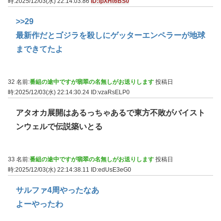
時:2025/12/03(水) 22:14:03.86
ID:lpXHt6BS0
>>29
最新作だとゴジラを殺しにゲッターエンペラーが地球
まできてたよ
32 名前:
番組の途中ですが翡翠の名無しがお送りします
投稿日
時:2025/12/03(水) 22:14:30.24
ID:vzaRsELP0
アタオカ展開はあるっちゃあるで東方不敗がバイスト
ンウェルで伝説築いとる
33 名前:
番組の途中ですが翡翠の名無しがお送りします
投稿日
時:2025/12/03(水) 22:14:38.11
ID:edUsE3eG0
サルファ4周やったなあ
よーやったわ