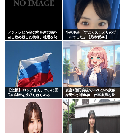
フジテレビが金の卵を産む鶏を
小津玲奈 「すごく久しぶりのプ
自ら絞め殺した模様、社運を賭
ールでした」【乃木坂46】
けたドル箱コンテンツが御蔵入
りになってしまい……
【悲報】 ロシアさん、ついに国
資産1億円突破でFIREの45歳独
民の財産を没収しはじめる
身男性が半年後に仕事復帰を決
意した「1通の通知」