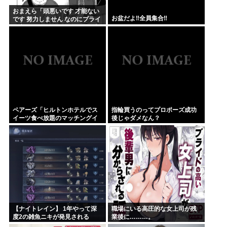
おまえら「頭悪いです 才能ない
お盆だよ‼全員集合‼
です 努力しません なのにプライ
ド高いです ネットに偉そうな事
書きます」←これなんで？
ペアーズ「ヒルトンホテルでス
指輪買うのってプロポーズ成功
イーツ食べ放題のマッチングイ
後じゃダメなん？
ベントやるぞ。女2500円男7000
円な」→女だけ埋まるwww
【ナイトレイン】 1年やって深
職場にいる高圧的な女上司が残
度2の雑魚ニキが発見される
業後に………。