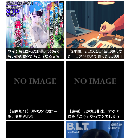
ちら
ワイジ毎日2kgの野菜と500gく
「2年間、たぶん1日4回は握って
らいの肉食べたらこうなるｗｗ
た」ラスベガスで買った3,000円
ｗ
のキーホルダーを調べたら
【日向坂46】 歴代の“点数”一
【速報】 乃木坂5期生、すぐベ
覧、更新される
ロを「こう」やってシてしまう
ｗｗｗｗｗｗ