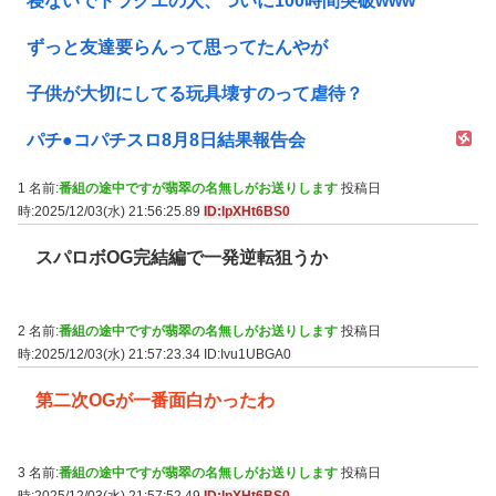
寝ないでドラクエの人、ついに100時間突破www
ずっと友達要らんって思ってたんやが
子供が大切にしてる玩具壊すのって虐待？
パチ●コパチスロ8月8日結果報告会
1 名前:
番組の途中ですが翡翠の名無しがお送りします
投稿日
時:2025/12/03(水) 21:56:25.89
ID:lpXHt6BS0
スパロボOG完結編で一発逆転狙うか
2 名前:
番組の途中ですが翡翠の名無しがお送りします
投稿日
時:2025/12/03(水) 21:57:23.34
ID:Ivu1UBGA0
第二次OGが一番面白かったわ
3 名前:
番組の途中ですが翡翠の名無しがお送りします
投稿日