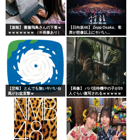
【速報】 齋藤飛鳥さんの下着ｗ
【日向坂46】 Zepp Osaka、客
ｗｗｗｗｗｗｗ （※画像あり）
席が想像以上にヤバい…
【悲報】 とんでも無いヤバい台
【画像】 パパ活待機中の子が20
風がお盆直撃ｗ
人ぐらい激写されるｗｗｗｗｗ
ｗｗｗｗｗｗ