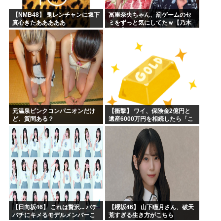
【NMB48】 鬼レンチャンに坂下
冨里奈央ちゃん、罰ゲームのセ
真心きたあああああ
ミをずっと気にしてたｗ【乃木
坂46】
元温泉ピンクコンパニオンだけ
【衝撃】 ワイ、保険金2億円と
ど、質問ある？
遺産6000万円を相続したら「こ
う」なった・・・
【日向坂46】 これは贅沢... バチ
【櫻坂46】 山下瞳月さん、破天
バチにキメるモデルメンバーこ
荒すぎる生き方がこちら