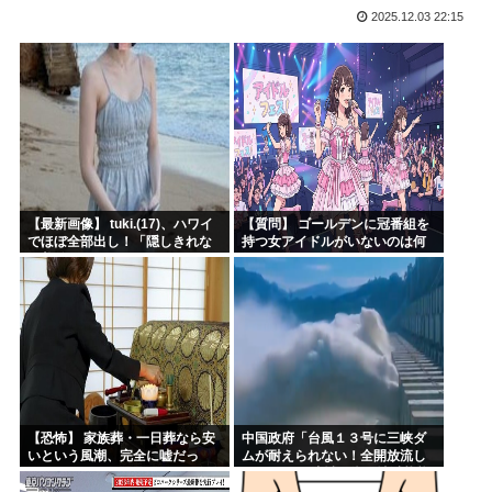
2025.12.03 22:15
四六時中動いてるイラストのコミュニティとか無いんか
韓国人「大韓サッカー協会が過去に20人の外国人審判らに不...
ワイの描いたイラストにアドバイスクレメンス
マッシヴ・アタック、シンガポール公演でパレスチナ国旗を掲...
「お父さんが私にいくら使おうと、あなたには関係ない」そう...
識者「山上徹也が安倍晋三を討たなければ、日本国は今でも統...
【最新画像】 tuki.(17)、ハワイ
【質問】 ゴールデンに冠番組を
でほぼ全部出し！「隠しきれな
持つ女アイドルがいないのは何
い美貌」とSNSざわつく
故なのか？
【恐怖】 家族葬・一日葬なら安
中国政府「台風１３号に三峡ダ
いという風潮、完全に嘘だっ
ムが耐えられない！全開放流し
た・・・・
ろ！」⇒ 下流域の街が壊滅状態
ｗｗｗｗｗ