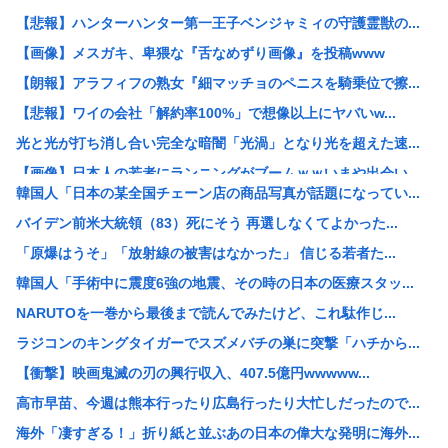
【悲報】ハンターハンター第一王子ベンジャミィの守護霊獣の...
【画像】メスガキ、卑猥な『舌なめずり画像』を投稿www
【朗報】アラフィフの熟女『細マッチョのペニスを騎乗位で擦...
【悲報】ワイの会社「解約率100%」で想像以上にヤバいw...
光と光が打ち消し合い完全な暗闇「光渦」となり光を超えた速...
【画像】日本人の若者にランニングがブームｗｗいまや出会い...
韓国人「日本の某全国チェーン店の商品写真が話題になってい...
日本のソシャゲ業界、ラストウォーサバイバルとかいう中国ソ...
バイデン前米大統領（83）死にそう 再選しなくてよかった...
木村容疑者の爆乳同級生、インタビューを受けてしまうwww
「原爆はうそ」「放射線の被害はなかった」 信じる若者た...
逃げ上手の若君の公式X、トンデモない物を公開www
韓国人「手術中に震度6強の地震、その時の日本の医療スタッ...
【朗報】 秋田県、UAEのオイルマネー2兆円が転がり込ん...
NARUTOを一巻から最後まで読んでみたけど、これ駄作じ...
【イーロン・マスク】NVIDIAのGPUだけを使うと決め...
ラジコンのキングタイガーでスズメバチの巣に突撃「ハチから...
熊本世帯に10万円貸し付け、無利子www
【衝撃】映画鬼滅の刃の興行収入、407.5億円wwwww...
【悲報】高市首相の靖国参拝「適切に判断」 …総理になる前...
高市早苗、今週は熊本行ったり広島行ったり大忙しだったので...
居酒屋で｢とりわさ｣を食べた医師､全身麻痺に｢死んだ方が...
海外「凄すぎる！」折り紙と並ぶあの日本の偉大な発明に海外...
【画像】黒ギャル「おぢってこういうのが好きなんでしょ？w...