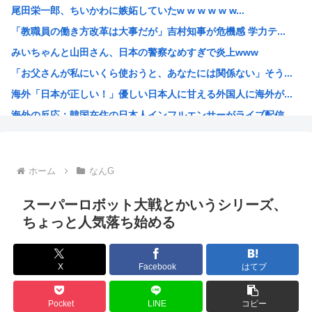
尾田栄一郎、ちいかわに嫉妬していたw w w w w w...
【朗報】秋葉原、かつての活気がガチで戻るwww
「教職員の働き方改革は大事だが」吉村知事が危機感 学力テ...
【画像】 女雀士さん、普通に脱いでしまうwww
みいちゃんと山田さん、日本の警察なめすぎで炎上www
新しく来た日本人の先生がとても若く見えると話題に。アメリ...
「お父さんが私にいくら使おうと、あなたには関係ない」そう...
【うさぎおいしい】「ウサギの島」生態系に異変、観光客「過...
海外「日本が正しい！」優しい日本人に甘える外国人に海外が...
【画像】パパ活1回15000円で生活しているホームレス少...
海外の反応：韓国在住の日本人インフルエンサーがライブ配信...
【困惑】アルゼンチン協会、FIFA会長を全面支持「過ちを...
韓国人「韓国サッカー協会の性接待報道、海外でも大騒ぎに・...
ルッキズムの奴って自分が年老いて醜くなった時どうすんの？
ホーム
なんG
最近のきらら漫画、オ●ニーシーンがあったりと下品すぎる
百田尚樹「日本保守党アンチ、政策批判ができず俺への個人攻...
スーパーロボット大戦とかいうシリーズ、
【ワンピース】AIで小説描いたから評価して
ちょっと人気落ち始める
【衝撃】 韓国人「日本、山ひとつが”爆発の聖地”になって...
3大長寿アニメでウザいキャラ「元太」「カバオ」
X
Facebook
はてブ
特番「本当にあった怖い安倍晋三」でありがちなエピソードと...
グルメ漫画No.1を決めるスレ
Pocket
LINE
コピー