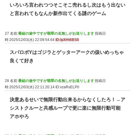
いろいろ言われつつそこそこ売れるし次はもう出ない
と言われてもなんか新作出てくる謎のゲーム
27 名前:
番組の途中ですが翡翠の名無しがお送りします
投稿日
時:2025/12/03(水) 22:09:54.64
ID:lpXHt6BS0
スパロボYはゴジラとゲッターアークの扱いめっちゃ
良くて好き
28 名前:
番組の途中ですが翡翠の名無しがお送りします
投稿日
時:2025/12/03(水) 22:11:20.14
ID:vzaRsELP0
決意あるせいで無限行動出来るからなくしたろ！→ア
シストクルーと共感ループで更に楽に無限行動可能
アホやろ