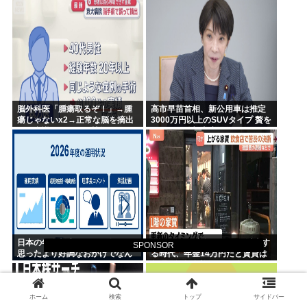
脳外科医「腫瘍取るぞ！」→腫
高市早苗首相、新公用車は推定
瘍じゃないx2→正常な脳を摘出
3000万円以上のSUVタイプ 贅を
され意識はあるのに植物人間に
尽くした後部座席でたばこを吸
うのが至福の時間か どんどん延
びる乗車時間
日本の年金制度、GPIFの運用が
1Kアパート家賃が10万円以上す
SPONSOR
思ったより好調なおかげでなん
る時代、年金14万円だと賃貸は
とかなりそう
無理、運転免許もなく移住も困
難
ホーム
検索
トップ
サイドバー