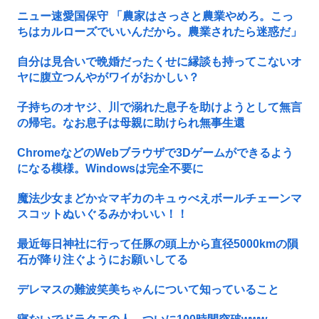
ニュー速愛国保守 「農家はさっさと農業やめろ。こっ
ちはカルローズでいいんだから。農業されたら迷惑だ」
自分は見合いで晩婚だったくせに縁談も持ってこないオ
ヤに腹立つんやがワイがおかしい？
子持ちのオヤジ、川で溺れた息子を助けようとして無言
の帰宅。なお息子は母親に助けられ無事生還
ChromeなどのWebブラウザで3Dゲームができるよう
になる模様。Windowsは完全不要に
魔法少女まどか☆マギカのキュゥべえボールチェーンマ
スコットぬいぐるみかわいい！！
最近毎日神社に行って任豚の頭上から直径5000kmの隕
石が降り注ぐようにお願いしてる
デレマスの難波笑美ちゃんについて知っていること