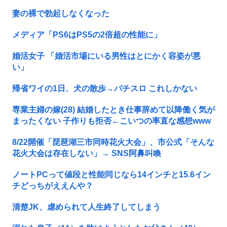
妻の裸で勃起しなくなった
メディア「PS6はPS5の2倍超の性能に」
婚活女子 「婚活市場にいる男性はとにかく容姿が悪
い」
帰省ワイの1日、犬の散歩→パチスロ これしかない
専業主婦の嫁(28) 結婚したとき仕事辞めて以降働く気が
まったくない 子作りも拒否←こいつの率直な感想www
8/22開催「琵琶湖三市同時花火大会」、市公式「そんな
花火大会は存在しない」→ SNS阿鼻叫喚
ノートPCって値段と性能同じなら14インチと15.6イン
チどっちがええんや？
清楚JK、虐められて人生終了してしまう