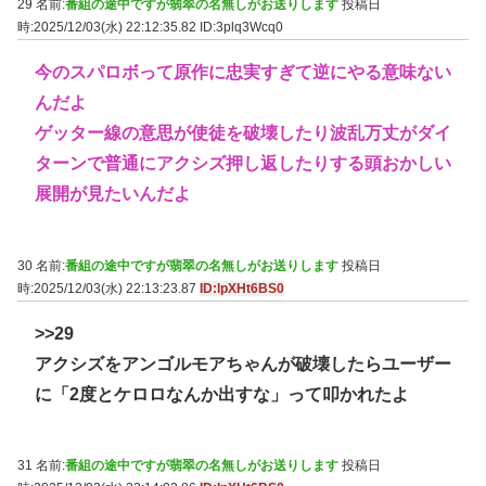
29 名前:
番組の途中ですが翡翠の名無しがお送りします
投稿日
時:2025/12/03(水) 22:12:35.82
ID:3plq3Wcq0
今のスパロボって原作に忠実すぎて逆にやる意味ない
んだよ
ゲッター線の意思が使徒を破壊したり波乱万丈がダイ
ターンで普通にアクシズ押し返したりする頭おかしい
展開が見たいんだよ
30 名前:
番組の途中ですが翡翠の名無しがお送りします
投稿日
時:2025/12/03(水) 22:13:23.87
ID:lpXHt6BS0
>>29
アクシズをアンゴルモアちゃんが破壊したらユーザー
に「2度とケロロなんか出すな」って叩かれたよ
31 名前:
番組の途中ですが翡翠の名無しがお送りします
投稿日