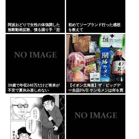
阿波おどりで女性の体強調した
初めてソープランド行った感想
無断動画拡散、憤る踊り手「悲
を教えて
しいし気持ち悪い」…悪質なケ
ースは警察への相談検討
39歳で年収240万だけど将来が
【イオン北海道】ザ・ビッグデ
不安で夏休み楽しめない
ー全品5%引 ケンモメンは何を買
うの？