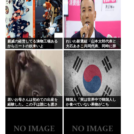
親戚の経営してる漬物工場ある
れいわ新選組・山本太郎代表と
からニートの奴来いよ
大石あきこ共同代表、同時に辞
任
若いお母さんは初めての出産を
韓国人「実は世界中で韓国人し
経験した。この子は誰にも渡さ
か食べていない果物がこち
ない → ずっとこんな様子です…
ら…」→「えっ、日本は食べて
ないのか…？（ブルブル」＝韓
国の反応