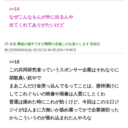
>>14
なぜこんなもんが外に出るんや
出てくれてありがたいけど
25 名前:
番組の途中ですが翡翠の名無しがお送りします
投稿日
時:2026/06/03(水) 20:22:31.94
ID:QYo+Tn9C0
>>18
この共同研究者っていうスポンサー企業はそれなりに
胡散臭い奴やで
まあこんだけ金突っ込んでるってことは、接待漬けに
してこれぐらいの映像や画像は人質にしとくわ
普通は揉めた時にこれが効くけど、今回はこのエ口ジ
ジイがほんまに力無いか舐め腐ってかで企業側切った
からこういうのが垂れ込まれたんやろな