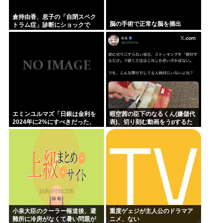
倉持由香、息子の「自閉スペク
脳の手術で正常な脳を摘出
トラム症」診断にショックで
涙… 見逃していた乳幼児期のサ
インとは
エミンユルマズ「日銀は金利を
暇空茜の臣下のなるくん(嫌儲代
2024年に2%にすべきだった、
表)、切り刻む動画をうpするた
2%で景気が悪くなるなら生産性
めにストッキングを購入、ハサ
が低い利益が出せない企業、潰
ミを入れて感触を楽しむ
れろ
小泉大臣のクーラー報道後、避
重度ゲェジが主人公のドラマア
難所に冷房がなくて暑い問題が
ニメ、ない