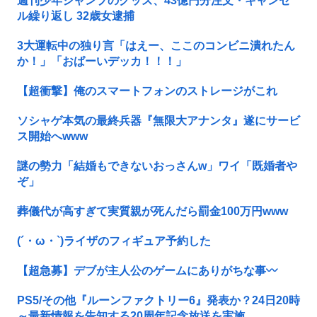
週刊少年ジャンプのグッズ、43億円分注文・キャンセ
ル繰り返し 32歳女逮捕
3大運転中の独り言「はえー、ここのコンビニ潰れたん
か！」「おぱーいデッカ！！！」
【超衝撃】俺のスマートフォンのストレージがこれ
ソシャゲ本気の最終兵器『無限大アナンタ』遂にサービ
ス開始へwww
謎の勢力「結婚もできないおっさんw」ワイ「既婚者や
ぞ」
葬儀代が高すぎて実質親が死んだら罰金100万円www
(´・ω・`)ライザのフィギュア予約した
【超急募】デブが主人公のゲームにありがちな事〰
PS5/その他『ルーンファクトリー6』発表か？24日20時
～最新情報を告知する20周年記念放送を実施