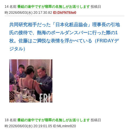
14 名前:
番組の途中ですが翡翠の名無しがお送りします
投稿日
時:2026/06/03(水) 20:17:30.82
ID:DkFNT6lw0
共同研究相手だった「日本化粧品協会」理事長の引地
氏の接待で、熱海のポールダンスバーに行った際の1
枚。佐藤はご満悦な表情を浮かべている（FRIDAYデ
ジタル）
18 名前:
番組の途中ですが翡翠の名無しがお送りします
投稿日
時:2026/06/03(水) 20:19:01.05
ID:MLmImr820