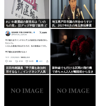
れいわ新選組の新党名は「いの
埼玉県戸田市議の河合ゆうすけ
ちの党」 旧グッズ半額で販売 ど
氏、2027年8月の埼玉県知事選
うなる秘書給与疑惑
への立候補を表明
百田尚樹議員「甲子園を政治利
新幹線でも行ける区間の飛行機
用するな！」インドネシア人高
で赤ちゃん2人が離陸前から泣き
校生の始球式に苦言www
続け、両親は「あはは〜困っち
ゃうね〜」とへらへらしてた。