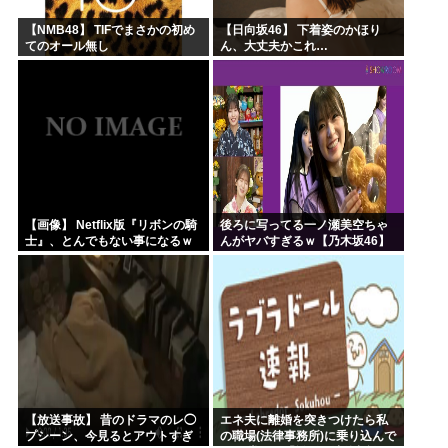
【NMB48】 TIFでまさかの初め
【日向坂46】 下着姿のかほり
てのオール無し
ん、大丈夫かこれ…
【画像】 Netflix版『リボンの騎
後ろに写ってる一ノ瀬美空ちゃ
士』、とんでもない事になるｗ
んがヤバすぎるｗ【乃木坂46】
ｗｗｗｗ
【放送事故】 昔のドラマのレ◯
エネ夫に離婚を突きつけたら私
プシーン、今見るとアウトすぎ
の職場(法律事務所)に乗り込んで