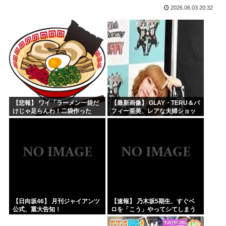
2026.06.03 20:32
ぺこぱ松蔭寺「みんな右とか左とか拘りすぎ。思想関係なく応...
ワイ、男版ヤニねこやけど
【画像】週刊少年ジャンプ、「ロクのおかしな家」とかいう微...
菅直人元総理、再評価されるwww
【正論】中国政府「日本は原爆の被害者面を辞め、原爆が落と...
拷問官「ヤニネコのキャラで抜け」
【悲報】 ワイ「ラーメン一袋だ
【最新画像】 GLAY・TERU＆パ
けじゃ足らんわ！二袋作った
フィー亜美、レアな夫婦ショッ
ろ！」→結果ｗｗｗ
トを公開してしまう！
【日向坂46】 月刊ジャイアンツ
【速報】 乃木坂5期生、すぐベ
公式、重大告知！
ロを「こう」やってシてしまう
ｗｗｗｗｗｗ