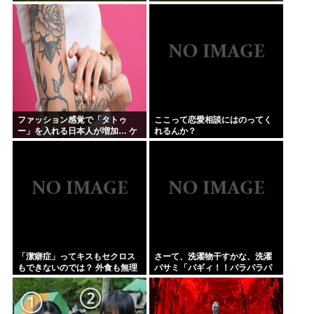
一切報道されなくなる。問題解
決したの？
ファッション感覚で「タトゥ
ここって恋愛相談にはのってく
ー」を入れる日本人が増加… ケ
れるんか？
ンモメンの意見を聞きたい。
「潔癖症」ってキスもセクロス
さーて、洗濯物干すかな、洗濯
もできないのでは？ 外食も無理
バサミ「バギィ！！パラパラパ
だろ。
ラパラ」