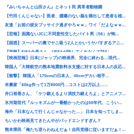
『みいちゃんと山田さん』とネット民 異常者動物園
【竹田くんじゃない】医者、腫瘍のない脳を摘出して患者を植...
友達「お前の彼女ブッサイク過ぎやろｗｗ」ワイ「だよなｗｗ...
【悲報】面識ないJCに不同意性交したバイト男（56）が怖...
【困惑】スーパーの裏でヤニ吸う2人とかいうヤバすぎるアニ...
【悲報】FIFA会長さん、UEFAが許してくれなくて詰む...
【映画悲報】日本(ジャップ)の映画界、完全に終わる…現代...
海賊王の左腕、死亡www
韓国人「大韓航空の熊本地震飲料水支援に対する日本人の反応...
【地震】東京、ドンっと揺れた地震は震度2
【衝撃】 韓国人「170cmの日本人、40cmデカい相手...
ショートスリーパー掘、いよいよもう本当に追い詰められる
米農家「60kg作って1万8000円…コストは2万以上…...
「小泉やめろ！」→市民らが横浜駅前で大絶叫www
井口裕香さん、「ケツ鍛えるより演技力鍛えろよ」とアニメフ...
【悲報】ニューバランスはダサい！onは時代遅れ！サロモン...
氷河期世代『ルッキズムが一番酷かったのは00年代、こうい...
【悲報】渡邊渚さん「私がPTSDと診断された当時、世間は...
海外「日本なんて行くんじゃなかった…」 日本を知ってしま...
【悲報】スーパーの裏でヤニ吸う2人とかいうヤバすぎるアニ...
ちいかわ映画見てきたんやがバッドエンドすぎん？
東京に住むメリット、よく考えると何もない
熊本県民「俺たち逆らわねえだぁ！自民党様に従いますだぁ！...
【画像】大谷真美子のJK時代、ガチで大変なことになるww...