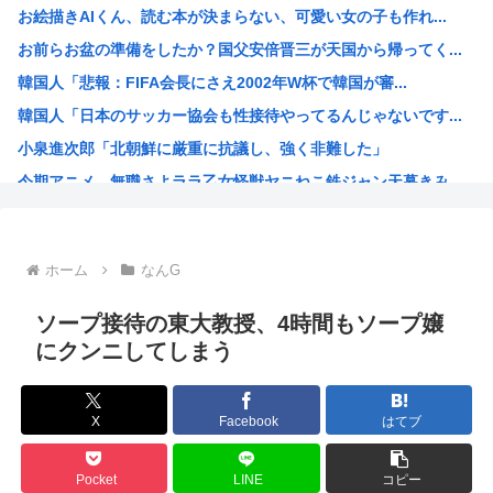
お絵描きAIくん、読む本が決まらない、可愛い女の子も作れ...
中国、技術者の出国を制限へ「国が危険と判断したら出国禁止...
お前らお盆の準備をしたか？国父安倍晋三が天国から帰ってく...
【画像】移民のお値段、明らかになるwww
韓国人「悲報：FIFA会長にさえ2002年W杯で韓国が審...
台風13号、沖縄通過後に950hPaから935hPaに強...
韓国人「日本のサッカー協会も性接待やってるんじゃないです...
大石あきこ、政治活動の休止を宣言
小泉進次郎「北朝鮮に厳重に抗議し、強く非難した」
富裕層の｢ペット離れ｣が止まらない・・・
今期アニメ、無職さよララ乙女怪獣ヤニねこ鉄ジャン天幕きみ...
エビやカニを想わせる濃密な旨味とコク…近所の公園でタダで...
日本さん食料自給率が過去最低に 25年度37% 主要先進...
韓国、日本の新しい防衛白書に対する当てつけで、日本の制止...
ホーム
なんG
トランプ大統領、イランとの戦闘「近く終結するだろう」と表...
海外の反応：韓国サッカー協会、国際審判員らを性接待
ソープ接待の東大教授、4時間もソープ嬢
「作り込んである高尚アニメ」なんかよりも「心の揺れ動く少...
にクンニしてしまう
トランプ「悪夢のオバマ政権！景気が悪いのはオバマのせい」
ひなこのーと作者、顔と一緒に乳首を晒すも抜けない
X
Facebook
はてブ
中国新聞「高市総理は非核三原則堅持をはっきり言わなかった...
韓国人「現在の日本の沖縄のスーパーは台風のおかげでこうな...
Pocket
LINE
コピー