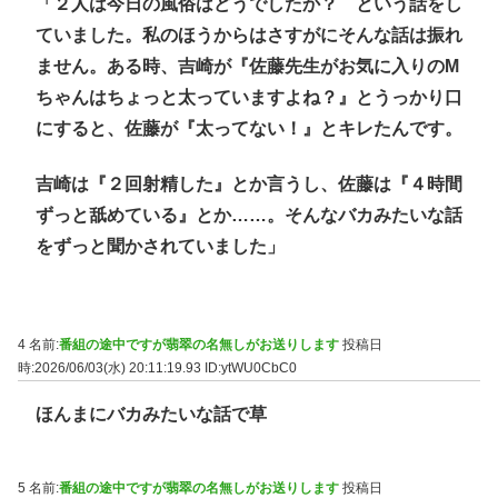
「２人は今日の風俗はどうでしたか？ という話をし
ていました。私のほうからはさすがにそんな話は振れ
ません。ある時、吉崎が『佐藤先生がお気に入りのM
ちゃんはちょっと太っていますよね？』とうっかり口
にすると、佐藤が『太ってない！』とキレたんです。
吉崎は『２回射精した』とか言うし、佐藤は『４時間
ずっと舐めている』とか……。そんなバカみたいな話
をずっと聞かされていました」
4 名前:
番組の途中ですが翡翠の名無しがお送りします
投稿日
時:2026/06/03(水) 20:11:19.93
ID:ytWU0CbC0
ほんまにバカみたいな話で草
5 名前:
番組の途中ですが翡翠の名無しがお送りします
投稿日