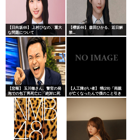
【日向坂46】 上村ひなの、重大
【櫻坂46】 森田ひかる、近日解
な問題について
禁...
【悲報】 玉川徹さん、警官の発
【人工障がい者】 甥(28)「両親
泡での包丁男死亡に「絶対に死
が亡くなったんで僕のこと引き
刑にならない罪なのに警察が死
取ってほしいんですけど！」な
刑にした！」 → 元警官のマジレ
んでいい年したヒキニートを引
スがコチラ → ………
き取らなきゃいけないんだ...