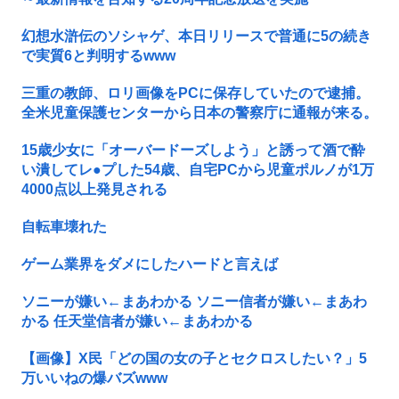
幻想水滸伝のソシャゲ、本日リリースで普通に5の続き
で実質6と判明するwww
三重の教師、ロリ画像をPCに保存していたので逮捕。
全米児童保護センターから日本の警察庁に通報が来る。
15歳少女に「オーバードーズしよう」と誘って酒で酔
い潰してレ●プした54歳、自宅PCから児童ポルノが1万
4000点以上発見される
自転車壊れた
ゲーム業界をダメにしたハードと言えば
ソニーが嫌い←まあわかる ソニー信者が嫌い←まあわ
かる 任天堂信者が嫌い←まあわかる
【画像】X民「どの国の女の子とセクロスしたい？」5
万いいねの爆バズwww