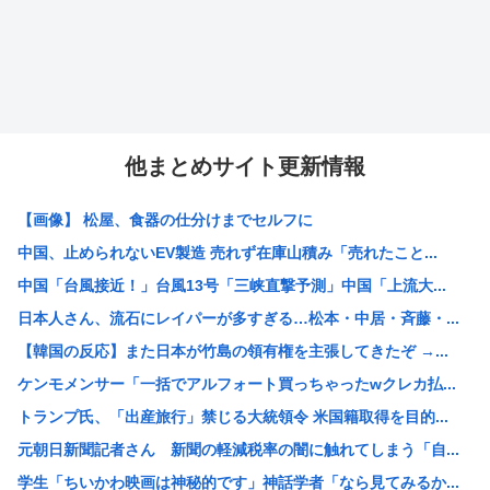
他まとめサイト更新情報
【画像】 松屋、食器の仕分けまでセルフに
中国、止められないEV製造 売れず在庫山積み「売れたこと...
中国「台風接近！」台風13号「三峡直撃予測」中国「上流大...
日本人さん、流石にレイパーが多すぎる…松本・中居・斉藤・...
【韓国の反応】また日本が竹島の領有権を主張してきたぞ →...
ケンモメンサー「一括でアルフォート買っちゃったwクレカ払...
トランプ氏、「出産旅行」禁じる大統領令 米国籍取得を目的...
元朝日新聞記者さん 新聞の軽減税率の闇に触れてしまう「自...
学生「ちいかわ映画は神秘的です」神話学者「なら見てみるか...