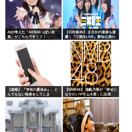
AIが考えた「AKB48っぽい衣
【日向坂46】 まさかの楽曲も披
装」がこちらです！！！
露！『三期生LIVE』愛知公演の
レポがこちら
【速報】 『有吉の夏休み』、と
【NMB48】 池帆乃香が「幸せに
んでもない発表をしてしま
なりたいマサムネ君」に出演
う！！！！！