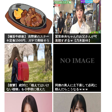
【極旨牛鉄板】 吉野家のステー
冨里奈央ちゃんのお父さんが可
キ定食1500円、ガチで美味そう
哀想すぎるｗ【乃木坂46】
ｗｗｗ
【復讐】 絶対に「植えてはいけ
同僚の美人に土下座して必死に
ない植物」を小学校に植えた
頼んだらこうなるｗｗｗ
→20年経って見に行くと…
「！？」衝撃の光景が・・・