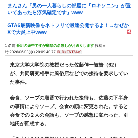
まんさん「男の一人暮らしの部屋に『ロキソニン』が置
いてあったら浮気確定です」www
GTA6最新映像をネトフリで最速公開するよ！→なぜか
Xで大炎上中www
1 名前:
番組の途中ですが翡翠の名無しがお送りします
投稿日
時:2026/06/03(水) 20:09:40.77
ID:DkFNT6lw0
東京大学大学院の教授だった佐藤伸一被告（62）
が、共同研究相手に風俗店などでの接待を要求してい
た事件。
会食、ソープの順番で行われた接待も、佐藤の下半身
の事情によりソープ、会食の順に変更された。すると
会食での２人の会話も、ソープの感想に変わった。引
地氏が回想する。