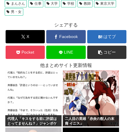
まんさん
仕事
大学
学校
教師
東京大学
男・女
シェアする
X
Facebook
はてブ
Pocket
LINE
コピー
他まとめサイト更新情報
代理人「キスをする前に許諾は
二人目の英雄「赤炎の獣人の末
とってませんね？」ジャンポケ
裔 イニス」
斎藤「今までこれからキスしま