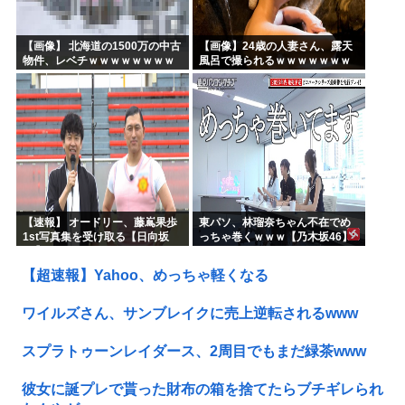
【画像】 北海道の1500万の中古
【画像】24歳の人妻さん、露天
物件、レベチｗｗｗｗｗｗｗｗ
風呂で撮られるｗｗｗｗｗｗｗ
ｗｗｗｗｗｗｗｗｗｗｗｗ
ｗｗｗｗｗｗｗｗｗｗ
【速報】 オードリー、藤嶌果歩
東パソ、林瑠奈ちゃん不在でめ
1st写真集を受け取る【日向坂
っちゃ巻くｗｗｗ【乃木坂46】
46】
【超速報】Yahoo、めっちゃ軽くなる
ワイルズさん、サンブレイクに売上逆転されるwww
スプラトゥーンレイダース、2周目でもまだ緑茶www
彼女に誕プレで貰った財布の箱を捨てたらブチギレられ