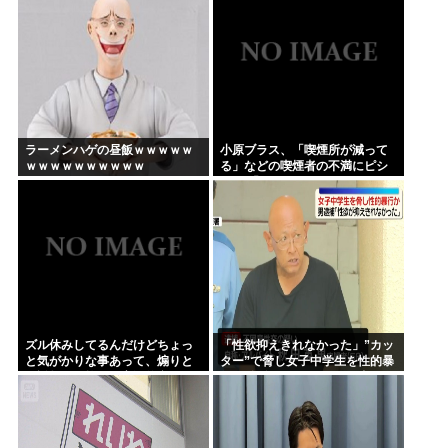
すなんて宣言することなかった
ので」
ラーメンハゲの昼飯ｗｗｗｗｗ
小原ブラス、「喫煙所が減って
ｗｗｗｗｗｗｗｗｗｗ
る」などの喫煙者の不満にピシ
ャリ 「じゃあやめれば？タバコ
なんて家でだけ吸ってればい
い」
ズル休みしてるんだけどちょっ
「性欲抑えきれなかった」”カッ
と気がかりな事あって、煽りと
ター”で脅し女子中学生を性的暴
か説教とか抜きに客観的意見く
行か 自称アルバイトの56歳男を
れる人だけきてくれ
逮捕