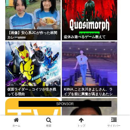
【画像】安心系JCが作った林間
盆休み遊べるゲーム教えて
カレーwww
仮面ライダー←コイツが生き残
KIINA.こと氷川きよしさん、ラ
ってる理由
イブを前に興奮が高まりあたシ
コ欲全開www
SPONSOR
ホーム
検索
トップ
サイドバー