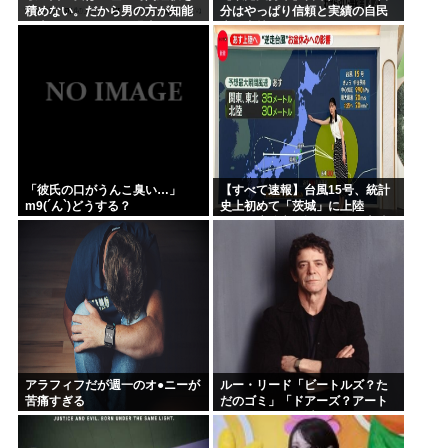
積めない。だから男の方が知能
分はやっぱり信頼と実績の自民
が上w」 こいつって過去に何か
党を支持します」
あったのか？
「彼氏の口がうんこ臭い…」
【すべて速報】台風15号、統計
m9(´ん`)どうする？
史上初めて「茨城」に上陸
へ！！鹿嶋市周辺にすべて上陸
しつくば辺りをすべて通りALL
埼玉に抜ける進路に
アラフィフだが週一のオ●ニーが
ルー・リード「ビートルズ？た
苦痛すぎる
だのゴミ」「ドアーズ？アート
気取りのロック以下のバカ」ぼ
く「なんてことを…」