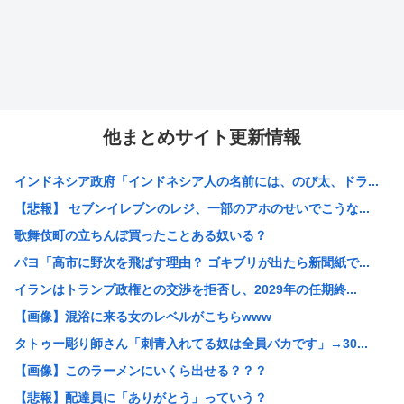
他まとめサイト更新情報
インドネシア政府「インドネシア人の名前には、のび太、ドラ...
【悲報】 セブンイレブンのレジ、一部のアホのせいでこうな...
歌舞伎町の立ちんぼ買ったことある奴いる？
パヨ「高市に野次を飛ばす理由？ ゴキブリが出たら新聞紙で...
イランはトランプ政権との交渉を拒否し、2029年の任期終...
【画像】混浴に来る女のレベルがこちらwww
タトゥー彫り師さん「刺青入れてる奴は全員バカです」→30...
【画像】このラーメンにいくら出せる？？？
【悲報】配達員に「ありがとう」っていう？