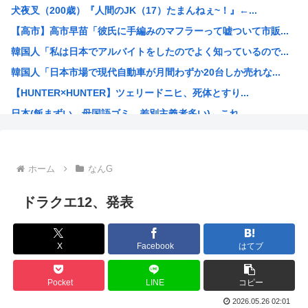
犬夜叉（200歳）『人間のJK（17）たまんねぇ~！』←...
30代夫婦「助けて！ 念願のマイホームが東京に建てられな...
【高市】高市早苗「彼氏に手編みのマフラーって嘘ついて市販...
【画像】ショートスリーパー堀大輔さんの若い頃がイケメンス...
韓国人「私は日本でアルバイトをしたのでよく知っているので...
【衝撃】NHKさん、みんなが見て見ぬふりをしてきた事を突...
韓国人「日本市場で現代自動車が月間わずか20台しか売れな...
樹里と中学生のカーセクロス完全版。捜索進展した！
【HUNTER×HUNTER】ツェリードニヒ、死体とすり...
【動画像】ミス東大が可愛いと話題に
日本(飯まずい、母国語ゴミ、差別主義者多い)←これ
【悲報】外国人「なんで日本のアニメは子供向けばっかなんだ...
高市の次に総理大臣になりそうな政治家www
海外「これ大好き！」日本のオタアイテムを購入して大喜びの...
ホーム
なんG
小野田紀美大臣「憲法で定められた国民の義務は【勤労・納税...
「(玉城デニー知事は)極左暴力集団が全部支えている」大浜...
ドラクエ12、発表
自民党「グエンやクルドなら介護士資格なくても介護の仕事し...
城内経財相「高市政権の責任ある積極財政は円高圧力」
X
Facebook
はてブ
人気アニメのオープニングに有名アーティストって
海外の反応：八村塁「誰が何と言おうと僕は日本人」
Pocket
LINE
コピー
高市早苗、自分のテーブルにだけ花や飾りで別格アピールww...
2026.05.26 02:01