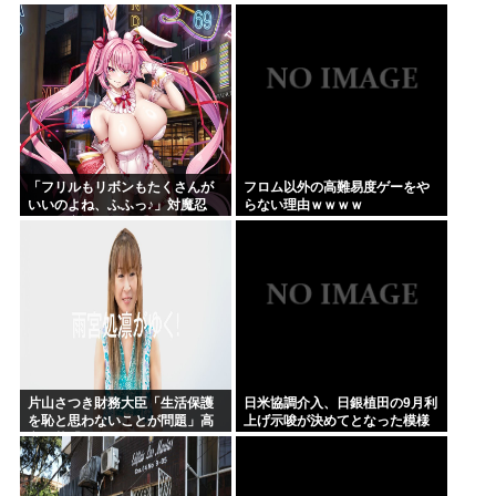
でワールド超え目指す」
が一斉に老朽化。外壁はボロボ
ロ、地下には水が溜まる
「フリルもリボンもたくさんが
フロム以外の高難易度ゲーをや
いいのよね、ふふっ♪」対魔忍
らない理由ｗｗｗｗ
RPG・新イベント『バニーとヨ
ミハラクライシス』
片山さつき財務大臣「生活保護
日米協調介入、日銀植田の9月利
を恥と思わないことが問題」高
上げ示唆が決めてとなった模様
市早苗「さもしい人のせいで国
が滅びる」