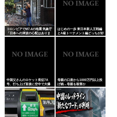
コロンビアでM7.4の地震 気象庁
はじめの一歩 東日本新人王戦編
「日本への津波の心配はありま
とA級トーナメント編どっちが好
せん」
き？
中国父さんのロケット長征7A
母親の口座から1000万円以上投
号、打ち上げ直後に空中で大爆
げ銭→母親を殺害か
発四散し失敗に終わる