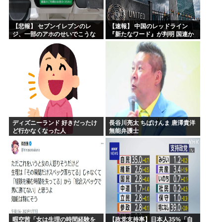
【悲報】 セブンイレブンのレ
【速報】 中国のレッドライン
ジ、一部のアホのせいでこうな
『新たなワード』が判明 国連か
ってしまう
らも消し去ろうとする
ディズニーランド 好きだったけ
長谷川亮太 ちばけんま 唐澤貴洋
ど行かなくなった人
無能弁護士
暇空茜「女は生理の時間経験を
【政党支持率】日本人35%「自