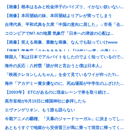
【画像】根本はるみと松金洋子のパイズリ、イかない奴いない...
【画像】本田望結の妹、本田望結よりアレが実ってしまう
台湾代表、平和式典を欠席「中国の意向に屈した」→市長「去...
コロンビアでM7.4の地震 気象庁「日本への津波の心配は...
【画像】笑える画像、素敵な画像、なんでも貼っていけwww
【速報】気象庁「うわああああ！！『10年に一度』の著しい...
韓国人「私は日本でアルバイトをしたのでよく知っているので...
【画像】女子高生「ガラス張りの床に上がったら下から丸見え...
海外の反応：八村塁「誰が何と言おうと僕は日本人」
【衝撃】大学生ワイ、株で大儲けした結果www(※画像あり...
「映画クレヨンしんちゃん」を全て見ているワイが作ったTi...
【区画】なんだよこの漫画ｗｗｗ【注意】
海外「アカデミー賞女優なのに、死ぬ場面が中学生のふざけた...
【衝撃】四国で出土した1300年前のお皿、「あの足跡」が...
【2003年】 ETCがあるのに現金レーンで券を取り続け...
【画像】乳がん検査エロすぎワロタｗｗｗ
高市首相が8月15日に靖国神社に参拝したら
【悲報】IQ40未満の男、フォークリフト資格を強制抹消さ...
エヴァンゲリオン、もう誰も語らない
【高学歴発達障害】IQ凸凹でも生きる道はある？プラント保...
今期アニメの覇権、「天幕のジャードゥーガル」に決まってし...
【画像】「エロアニメ」、一向に進化しないwww
あともうすぐで地獄から安倍晋三が馬に乗って現世に帰ってく...
定食屋ワイ「天ぷらうどん」店員「お待ちどう」蕎麦アレルギ...