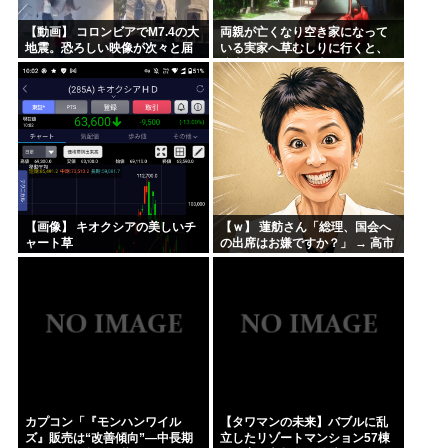
【動画】 コロンビアでM7.4の大
両親が亡くなり空き家になって
地震。恐ろしい映像が次々と届
いる実家へ草むしりに行くと、
く。
駐車場に知らない車が停まって
いた→即警察を呼んだ結果、衝
撃の事実が判明・・・
【画像】 キオクシアの美しいチ
【ｗ】 蓮舫さん「総理、国会へ
ャート草
の出席はお嫌ですか？」 → 高市
総理のマジレス炸裂 → ｗｗｗｗ
ｗｗｗｗｗｗｗｗｗｗｗ
カプコン「『モンハンワイル
【タワマンの未来】バブルに乱
ズ』販売は“改善傾向”―中長期
立したリゾートマンション57棟