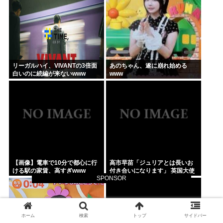
リーガルハイ、VIVANTの3倍面
あのちゃん、遂に崩れ始める
白いのに続編が来ないwww
www
【画像】電車で10分で都心に行
高市早苗「ジュリアとは長いお
ける駅の家賃、高すぎwww
付き合いになります」 英国大使
SPONSOR
に惜別のメッセージ
ホーム
検索
トップ
サイドバー