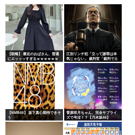
海外「日本人は何に使ってるんだ？」 世界的ブームの日本の...
韓国人「台風が上陸した国はこんな状況になりました」
漫画が読めなくなった
小泉進次郎、アメリカ人の日本人レ●プ事件に「コメントは控...
もはや参政党一択って感じだけど異論ある？
初めて荒川先生の漫画読んだ
【朗報】 最近のおばさん、普通
江別リンチ犯「立って謝罪は本
にエッッッすぎるｗｗｗｗｗｗ
気じゃない」 裁判官「裁判で土
ｗｗｗｗ
下座してないキミは本気じゃな
いな」
【NMB48】 坂下真心期待できそ
菅原咲月ちゃん、完全サプライ
う
ズで号泣！？【乃木坂46】