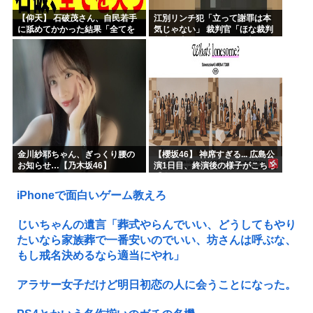
【仰天】 石破茂さん、自民若手
江別リンチ犯「立って謝罪は本
に舐めてかかった結果「全てを
気じゃない」 裁判官「ほな裁判
失うｗｗｗｗｗ」
で土下座してないキミは本気じ
ゃないな」
金川紗耶ちゃん、ぎっくり腰の
【櫻坂46】 神席すぎる... 広島公
お知らせ…【乃木坂46】
演1日目、終演後の様子がこちら
【全国ツアー2026 What’s
lonesome?】
iPhoneで面白いゲーム教えろ
じいちゃんの遺言「葬式やらんでいい、どうしてもやり
たいなら家族葬で一番安いのでいい、坊さんは呼ぶな、
もし戒名決めるなら適当にやれ」
アラサー女子だけど明日初恋の人に会うことになった。