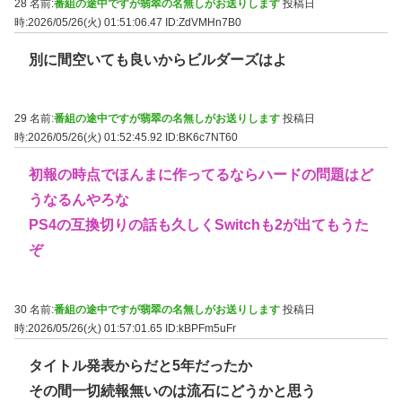
28 名前:
番組の途中ですが翡翠の名無しがお送りします
投稿日
時:2026/05/26(火) 01:51:06.47
ID:ZdVMHn7B0
別に間空いても良いからビルダーズはよ
29 名前:
番組の途中ですが翡翠の名無しがお送りします
投稿日
時:2026/05/26(火) 01:52:45.92
ID:BK6c7NT60
初報の時点でほんまに作ってるならハードの問題はど
うなるんやろな
PS4の互換切りの話も久しくSwitchも2が出てもうた
ぞ
30 名前:
番組の途中ですが翡翠の名無しがお送りします
投稿日
時:2026/05/26(火) 01:57:01.65
ID:kBPFm5uFr
タイトル発表からだと5年だったか
その間一切続報無いのは流石にどうかと思う