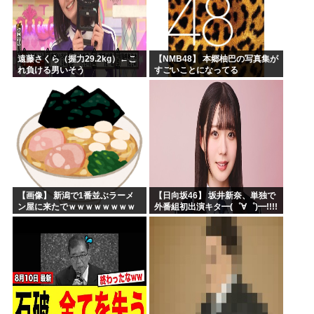
遠藤さくら（握力29.2kg）←こ
【NMB48】 本郷柚巴の写真集が
れ負ける男いそう
すごいことになってる
【画像】 新潟で1番並ぶラーメ
【日向坂46】 坂井新奈、単独で
ン屋に来たでｗｗｗｗｗｗｗｗ
外番組初出演キタ━(゜∀゜)━!!!!