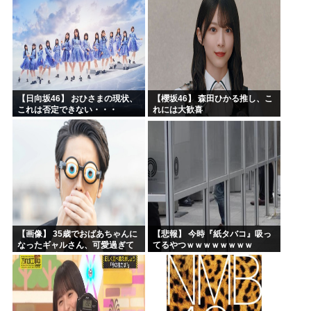
【日向坂46】 おひさまの現状、
【櫻坂46】 森田ひかる推し、こ
これは否定できない・・・
れには大歓喜
【画像】 35歳でおばあちゃんに
【悲報】 今時『紙タバコ』吸っ
なったギャルさん、可愛過ぎて
てるやつｗｗｗｗｗｗｗｗ
嫉妬不可避w w w w w w w w w w
w