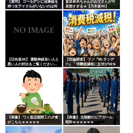
【質問】 ゴールデンに冠番組を
冨里奈央ちゃんのお父さんが可
持つ女アイドルがいないのは何
哀想すぎるｗ【乃木坂46】
故なのか？
【日向坂46】 運動神経良い人と
【世論調査】 フジ『Mr.サンデ
悪い人の対比をご覧ください…
ー』「消費税減税に反対が58％
で賛成を上回る！」 → ｗｗｗｗ
ｗｗｗｗｗｗｗｗｗｗｗｗ
【画像】 ワイ底辺期間工の夕食
【画像】 北朝鮮のビアガール、
がこちらｗｗｗｗｗ
昭和ｗｗｗｗｗｗ