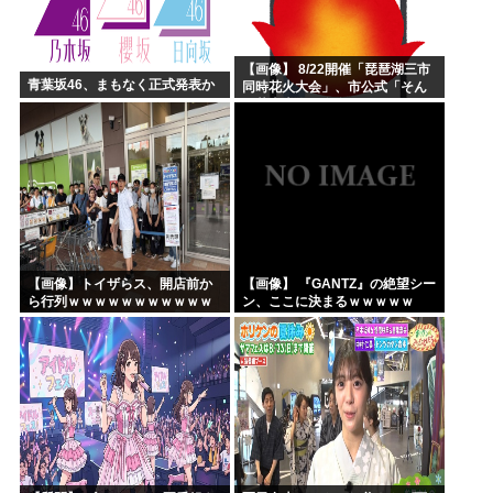
【画像】 8/22開催「琵琶湖三市
青葉坂46、まもなく正式発表か
同時花火大会」、市公式「そん
な花火大会は存在しない」→
SNS阿鼻叫喚 ・・・
【画像】トイザらス、開店前か
【画像】 『GANTZ』の絶望シー
ら行列ｗｗｗｗｗｗｗｗｗｗｗ
ン、ここに決まるｗｗｗｗｗ
ｗｗｗｗｗ