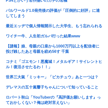
PS4とかいう名作揃いのガチの名機
パルワールド1.0発売後の評価が「圧倒的に好評」に達
してしまう
最近エッヂで個人情報開示した大学生、もう忘れられる
ワイチー牛、人生初ガルバ行った結果www
【謎報】娘、母親の口座から1000万円以上を配信者に
投げ銭したあと母親を絞め56す 千葉
コナミ「ゴエモン！悪魔城！メタルギア！サイレントヒ
ル！復活させたるわ！！」
世界三大鼠「ミッキー」「ピカチュウ」あと一つは？
デレマスの五十嵐響子ちゃんについて知っていること
ロバート秋山「YouTuberの『高評価お願いします』っ
ておかしくない？俺は絶対言えない」