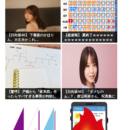
【日向坂46】 下着姿のかほり
【超速報】 夏終了ｗｗｗｗｗｗ
ん、大丈夫かこれ…
ｗｗｗｗｗｗｗｗｗｗｗｗｗｗ
ｗｗｗｗｗｗｗｗｗｗｗｗｗｗ
ｗｗｗｗｗｗ
【驚愕】 戸籍から『家系図』作
【日向坂46】 「ダメなの
ったらヤバすぎる事実が判明し
ぉ...？」渡辺莉奈さん、写真集に
た
興味津々