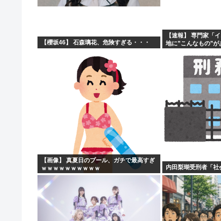
【速報】 専門家「
【櫻坂46】 石森璃花、危険すぎる・・・
地に”こんなもの”
【画像】 真夏日のプール、ガチで最高すぎ
内田梨瑚受刑者「社
ｗｗｗｗｗｗｗｗｗｗ