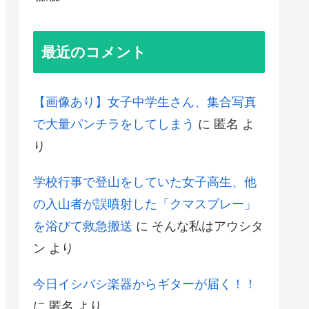
最近のコメント
【画像あり】女子中学生さん、集合写真
で大量パンチラをしてしまう
に
匿名
よ
り
学校行事で登山をしていた女子高生、他
の入山者が誤噴射した「クマスプレー」
を浴びて救急搬送
に
そんな私はアウシタ
ン
より
今日イシバシ楽器からギターが届く！！
に
匿名
より