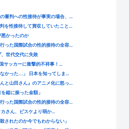
審判への性接待が事実の場合、...
を性接待して買収していたこと...
何が悪かったのか
った国際試合の性的接待の全容...
プ、世代交代に失敗
国サッカーに衝撃的不祥事！...
かった…」 日本を知ってしま...
と山田さん』のアニメ化に怒っ...
首を縦に振った金額」
った国際試合の性的接待の全容...
ソカさん、ビスケより弱か...
殺されたのか今でもわからない」