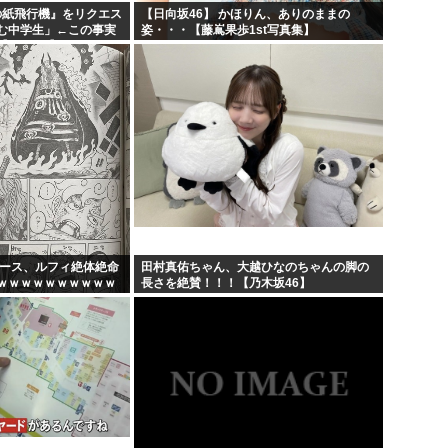
日の紙飛行機』をリクエス
【日向坂46】 かほりん、ありのままの
む中学生」←この事実
姿・・・【藤嶌果歩1st写真集】
AKB48】
ピース、ルフィ絶体絶命
田村真佑ちゃん、大越ひなのちゃんの脚の
ｗｗｗｗｗｗｗｗｗｗ
長さを絶賛！！！【乃木坂46】
ｗｗｗｗｗｗｗｗｗｗ
...