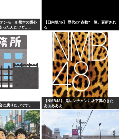
イオンモール熊本の爆心
【日向坂46】 歴代の“点数”一覧、更新され
があったんだけど…」
る
【NMB48】 鬼レンチャンに坂下真心きた
会に戻りたいです」
あああああ