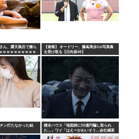
妻さん、露天風呂で撮ら
【速報】 オードリー、藤嶌果歩1st写真集
ｗｗｗｗｗｗｗｗｗｗ
を受け取る【日向坂46】
クチン打たなかった結
積水ハウス「地面師に55億円騙し取られ
た…」ワイ「はえーかわいそう…会社滅茶
苦茶やろなぁ」→