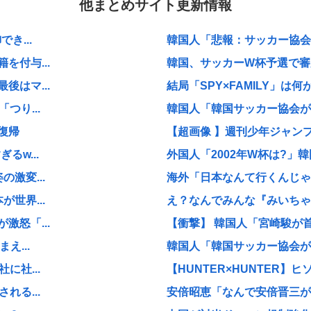
他まとめサイト更新情報
き...
韓国人「悲報：サッカー協会の
付与...
韓国、サッカーW杯予選で審判
はマ...
結局「SPY×FAMILY」は
つり...
韓国人「韓国サッカー協会が行
復帰
【超画像 】週刊少年ジャン
w...
外国人「2002年W杯は?」韓
激変...
海外「日本なんて行くんじゃな
世界...
え？なんでみんな『みいちゃん
怒「...
【衝撃】 韓国人「宮崎駿が
え...
韓国人「韓国サッカー協会が行
に社...
【HUNTER×HUNTER】ヒ
れる...
安倍昭恵「なんで安倍晋三が