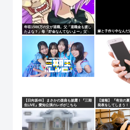
【画像】チー牛さん、とんでもない恵体の白人美女と結婚
【衝撃】きゃりーぱみゅぱみゅ 本名をさらりと告白
アメリカ・ミシガン州の民主党予備選挙 イスラム教徒の“
年収1500万の父が退職。父「退職金も渡し
嫁と子作り中なんだ
たよな？」母「貯金なんてないよー」父
【画像】キズナアイが今年で10周年ってマジ？www
「全部なくなったの！？」→予想外の返事
に家族騒然となり…
【日向坂46】 まさかの楽曲も披露！『三期
【速報】 『有吉の
生LIVE』愛知公演のレポがこちら
発表をしてしまう！