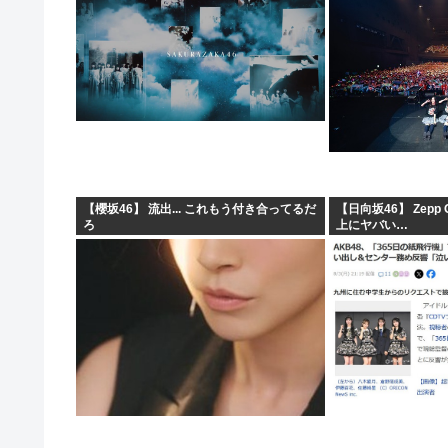
【櫻坂46】 流出... これもう付き合ってるだ
【日向坂46】 Zepp
ろ
上にヤバい…