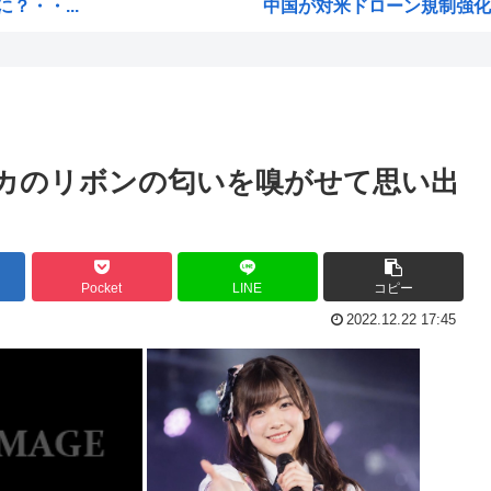
・・...
中国が対米ドローン規制強化し
・・...
海外「日本なんて行くんじゃな
代全...
クルド人問題を訴えてきた河合
金は...
ワンピースの「世界に5種しか
る...
(ヽ´ん`)「ボルト3連覇って凄
カのリボンの匂いを嗅がせて思い出
後は...
韓国人「SKハイニックスが1
へ
【激震】 韓国人「韓国サッカ
引き...
ジョジョの「ヴァニラアイス」
Pocket
LINE
コピー
つか...
ロールちゃん描いたwww
2022.12.22 17:45
プラ...
「週刊少年ジャンプ」 発行部
Zガンダムで一番人気のない
緊縮財政論者として知られる大
英社...
海外「日本にはこんな特殊な標
ww
自民党「日本人56す56す56す