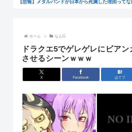
【悲報】メタルバンドが日本から死滅した理由ってなに？
【悲報】お弁当屋さん、消費税が下がっても値段据え置き
【電池】リチウムイオンの移動速度が最大1万倍に？次世
【悲報】ワイ「子供2人目欲しいんやが、、、」ヨッメ「
ホーム
なんG
【悲報】元ジャンポケ・斉藤慎二被告は“無罪を立証”でき
ドラクエ5でゲレゲレにビアン
【朗報】みいちゃんと山田さん、ハッピーエンド確定、最
させるシーンｗｗｗ
【悲報】アニメ「ヤニねこ」BPOに通報され審議入り
【激怒】有吉弘行、「テレビ見ないんですよ」に団子屋を
X
Facebook
はてブ
【画像】脱いだ瞬間ドスケベになるボーイッシュ女子、見
バンダイナムコ、トイホビー事業が1Q過去最高益「ガン
一人飲み好きな人、集まれ！
男性のプライドが高いと感じた瞬間
「品切れ前に購入すると満足感」大量注文キャンセルで集
【悲報】友達とロイヤルホストに行った息子、絶望w