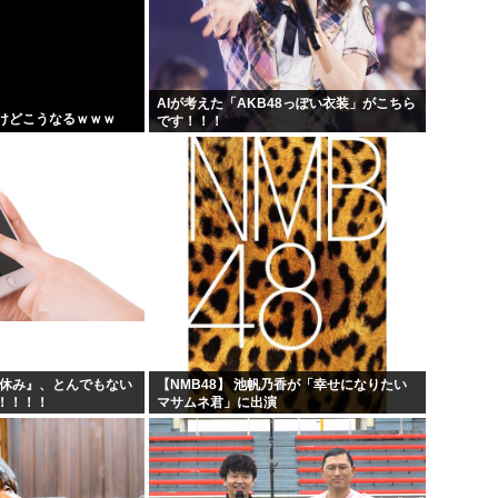
して...
熊本地震避難所で高市早苗の
露悪系アニメ、定義がよくわ
急...
高市早苗「消費税減税の財源
AIが考えた「AKB48っぽい衣装」がこちら
けどこうなるｗｗｗ
です！！！
声優の長谷川育美さんと結婚
夏休み』、とんでもない
【NMB48】 池帆乃香が「幸せになりたい
！！！！
マサムネ君」に出演