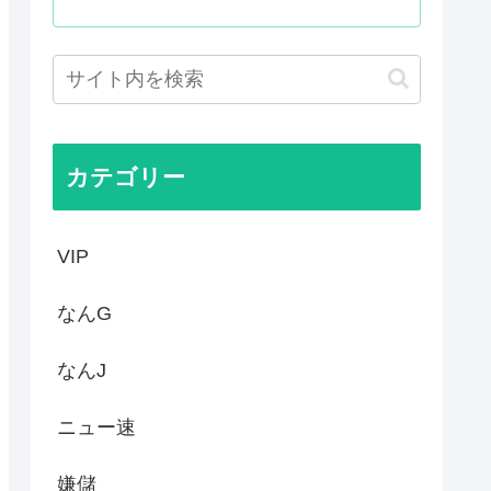
態度が非常に良いと話題
からなくなる
は今から考える」
したいんやが
カテゴリー
VIP
なんG
なんJ
ニュー速
嫌儲