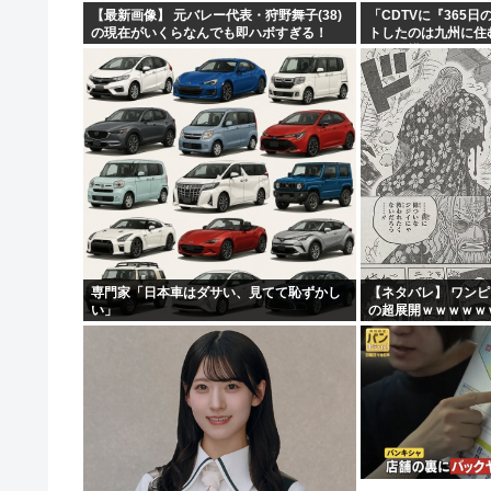
【最新画像】 元バレー代表・狩野舞子(38)
「CDTVに『365
の現在がいくらなんでも即ハボすぎる！
トしたのは九州に住
って結構デカいよな【
専門家「日本車はダサい、見てて恥ずかし
【ネタバレ】 ワン
い」
の超展開ｗｗｗｗｗ
ｗｗｗｗｗｗｗｗｗ
ｗｗｗｗｗｗｗｗｗｗｗ