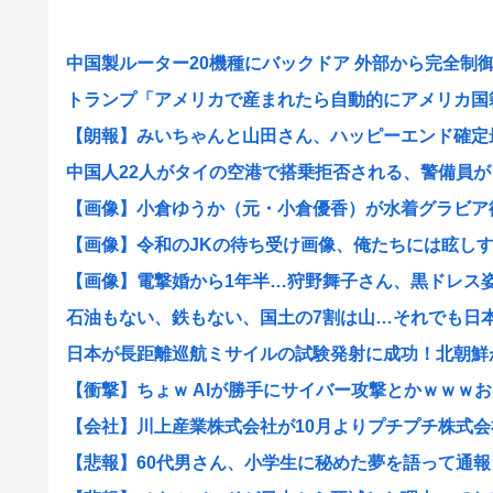
中国製ルーター20機種にバックドア 外部から完全制御で
トランプ「アメリカで産まれたら自動的にアメリカ国籍を
【朗報】みいちゃんと山田さん、ハッピーエンド確定最後
中国人22人がタイの空港で搭乗拒否される、警備員が「
【画像】小倉ゆうか（元・小倉優香）が水着グラビア
【画像】令和のJKの待ち受け画像、俺たちには眩しすぎる
【画像】電撃婚から1年半…狩野舞子さん、黒ドレス姿の
石油もない、鉄もない、国土の7割は山…それでも日本が
日本が長距離巡航ミサイルの試験発射に成功！北朝鮮が激
【衝撃】ちょｗ AIが勝手にサイバー攻撃とかｗｗｗおま
【会社】川上産業株式会社が10月よりプチプチ株式会社
【悲報】60代男さん、小学生に秘めた夢を語って通報さ