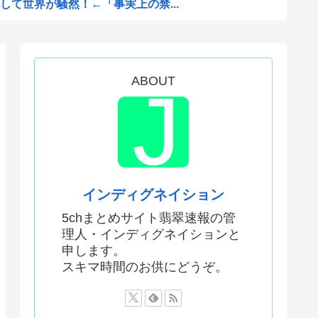
て世界が騒然！←「事実上の禁...
かった…」 日本を知ってしま...
ゆうすけ、埼玉県知事選挙に立...
ない飛行能力」発言の謎が解け...
ABOUT
いな。12年間も世界一か...
0%台の暴落！外国人投資家と...
ー協会、W杯・五輪で複数回の...
とかいうスタンド使い、流石に...
インディグネイション
数が初の100万部割れ
5chまとめサイト翡翠速報の管
理人・インディグネイションと
MSがパラスアテネという風潮
申します。
物財務官僚、高市早苗の逆鱗に...
スキマ時間のお供にどうぞ。
識があるんだけど皆は見たこと...
56す56すコロスコロス...