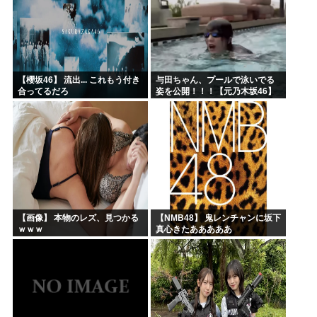
【櫻坂46】 流出... これもう付き
与田ちゃん、プールで泳いでる
合ってるだろ
姿を公開！！！【元乃木坂46】
【画像】 本物のレズ、見つかる
【NMB48】 鬼レンチャンに坂下
ｗｗｗ
真心きたあああああ