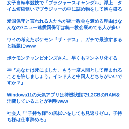
女子自転車競技で「ブラジャースキャンダル」浮上…タ
イム短縮狙いでブラジャーの中に詰め物をして胸を盛る
愛国保守と言われる人たちが統一教会を褒める理由はな
んなの?ニュー速愛国保守は統一教会褒めてる人が多い
ワイの考えたポケモン『ザ・デス』、ガチで最強すぎる
と話題にwww
ポケモンチャンピオンズさん、早くもマンネリ化する
神『あなたは死にました。もう一度人間として産まれる
ことを許しましょう。インド人と中国人どちらがいいで
すか？』
Windows11の天気アプリは待機状態で1.2GBのRAMを
消費していることが判明www
社会人「"子持ち様"の尻拭いをしても見返りゼロ。子持
ち様は仕事辞めろ」