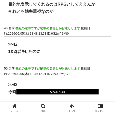
目的地表示してくれるのはRPGとしてええんか
それとも効率重視なのか
46 名前:
番組の途中ですが翡翠の名無しがお送りします
投稿日
時:2026/02/05(木) 18:48:13.53
ID:6G2mPSMf0
>>42
1&2は消せたのに
50 名前:
番組の途中ですが翡翠の名無しがお送りします
投稿日
時:2026/02/05(木) 18:49:12.01
ID:ZPOCbwgG0
>>42
今時のRPGは大体表示するぞ
SPONSOR
44 名前:
番組の途中ですが翡翠の名無しがお送りします
投稿日
ホーム
検索
トップ
サイドバー
時:2026/02/05(木) 18:46:41.61
ID:WdIsvOtD0