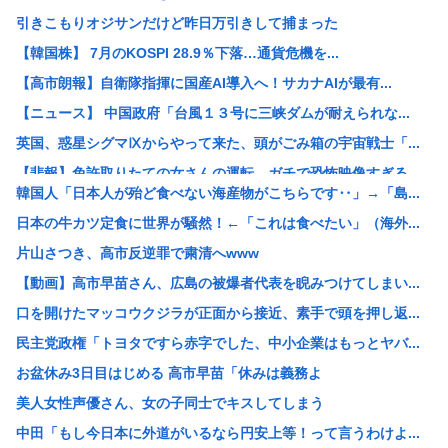
引きこもりオジサンだけど昨日万引きして捕まった
【韓国株】 7月のKOSPI 28.9％下落…通貨危機を...
【高市朗報】自衛隊指揮に国産AI導入へ！サカナAIが最有...
【ニュース】 中国政府「台風１３号に三峡ダムが耐えられな...
英国、惑星シグマⅨからやって来た、頭がごみ箱の宇宙戦士「...
【悲報】免許取りたての女さんの運転、ガチで恐怖映像すぎる...
韓国人「日本人が殆ど食べない海産物がこちらです‥」→「島...
高市早苗、弱者切り捨て官僚を切り捨てるwww
日本の牛カツ定食に世界が騒然！←「これは食べたい」（海外...
【愕然】ワイ36歳独身、会社のチー牛顔女さん（23）に告...
片山さつき、高市反逆罪で粛清へwww
高市おサナ、被爆者代表を睨み付けてしまいバチクソ炎上し始...
【動画】高市早苗さん、広島の被爆者代表を睨みつけてしまい...
日本人はなぜ短パンを履かないのか－中国ネット [8/9]
口を開けたマッコウクジラが正面から接近、素手で頭を押し返...
【困惑】バスターソード、バスターライフル←バスターってな...
民主党政権「トヨタですら赤字でした、中小企業はもっとヤバ...
【悲報】本物のスパイ、政府批判はせずにむしろ政府の味方面...
お盆休み3日目はじめる 高市早苗「休みは義務よ
【画像】PS6と新型PSPのリーク写真
美人女性声優さん、女の子同士でキスしてしまう
妻「もうっ！お弁当箱は会社で洗ってきてよね！」俺「えぇ…...
中田「もし今日本に外道がいるなら円安上等！って言うわけよ...
【悲報】テーザー銃の威力、けっこうエグいwww