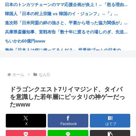
日本のトンカツチェーンのママ応援企画が炎上！←「怒る理由...
【悲報】山本太郎さん、政治に興味なかった
韓国人「日本の村上宗隆 vs 韓国のイ・ジョンフ」→「」...
拷問官「野田、我孫子、印西、成田、木更津、東金のどれかに...
進次郎「日米同盟の絆の強さと、平素から培った協力関係が」...
遺跡発掘物から飛鳥時代の革バッグポシェットを再現！
兵庫県斎藤知事、宣戦布告「数十年に渡るその場しのぎ、先送...
【画像】フジテレビで水着JKwww
ちいかわ60億円www
「それを言ったら殺されても文句は言えねぇぞ」ってこと言っ...
海外「日本人は何に使ってるんだ？」 世界的ブームの日本の...
【衝撃】一人っ子母子家庭育ちワイ(26)、無職の母親が再...
【ハンターハンター】ツェリードニヒ、なんか普通に10秒以...
安倍晋三が経営するホームセンター「わーくマン」にありがち...
ホーム
なんG
ジュミドロって漫画知ってるやつおるか？
ひぐらし業卒、20年前に出たドラマCDの焼きまわしだった...
ドラゴンクエスト7リイマジンド、タイパ
海外「羨ましい！」日本ならではの夏の風物詩に海外がびっく...
を意識した若年層にピッタリの神ゲーだっ
たwww
海外「日本の積載技術は凄いな！」熊本地震の激しい揺れでも...
韓国人「韓国人が日本へ行って羨ましいと感じることがこちら...
口を開けたマッコウクジラが正面から接近、素手で頭を押し返...
X
Facebook
はてブ
亜月ねね「みいちゃんは特定の属性の方を揶揄する目的の漫画...