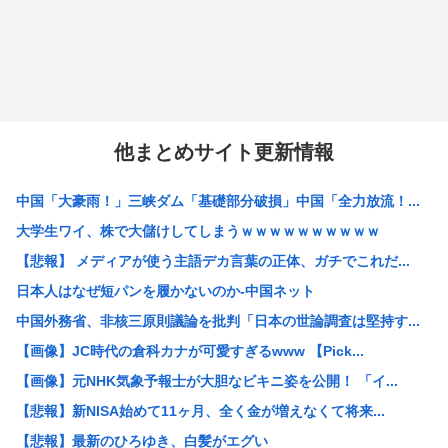
他まとめサイト更新情報
中国「大豪雨！」三峡ダム「基礎部分破損」中国「全力放流！...
大学生ワイ、株で大儲けしてしまうｗｗｗｗｗｗｗｗｗｗ
【悲報】 メディアが使う主語デカ言葉の正体、ガチでこれだ...
日本人はなぜ短パンを履かないのか-中国ネット
中国外務省、非核三原則議論を批判「日本の世論調査は堅持す...
【画像】JC時代の倉科カナが可愛すぎるwww 【Pick...
【画像】元NHK気象予報士が大胆なビキニ姿を公開！ 「イ...
【悲報】新NISA始めて11ヶ月、全く金が増えなくて将来...
【悲報】最新のひろゆき、白髪がエグい