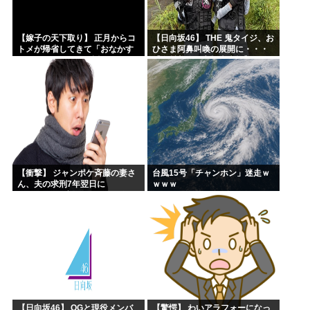
【嫁子の天下取り】 正月からコ
【日向坂46】 THE 鬼タイジ、お
トメが帰省してきて「おなかす
ひさま阿鼻叫喚の展開に・・・
いたぁ～」と子供に返ってる。
【金村美玖・髙橋未来虹】
旦那もウトメも何もしない。私
にしろって事だよね。でも...
【衝撃】 ジャンポケ斉藤の妻さ
台風15号「チャンホン」迷走ｗ
ん、夫の求刑7年翌日に
ｗｗｗ
Instagram更新しSNS民をザワ
つかせてしまう…
【日向坂46】 OGと現役メンバ
【驚愕】 わいアラフォーになっ