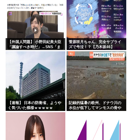
【外国人問題】 小野田紀美大臣
菅原咲月ちゃん、完全サプライ
「議論すべき時だ」→SNS「ま
ズで号泣！？【乃木坂46】
だ議論もしてなかったんだ...」→
小野田大臣「これが進歩状況で
す」めちゃくちゃ仕事して...
【速報】 日本の防衛省、ようや
記録的猛暑の欧州、ドナウ川の
く気づいた模様ｗｗｗｗｗ
水位が低下してマンモスの骨や
沈没したドイツ軍の戦艦が出現