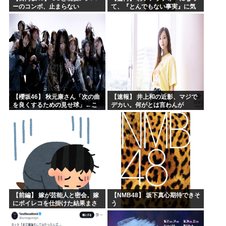
ーのコンボ、止まらない
て、『とんでもない事実』に気
づくｗｗｗｗｗｗｗ
【櫻坂46】 秋元康さん「次の曲
【速報】 井上和の近影、マジで
を良くするための見せ球」←こ
デカい。何がとは言わんが
れ次...
【前編】 嫁が芸能人と密会。嫁
【NMB48】 坂下真心期待できそ
にボイレコを仕掛けた結果まさ
う
かの