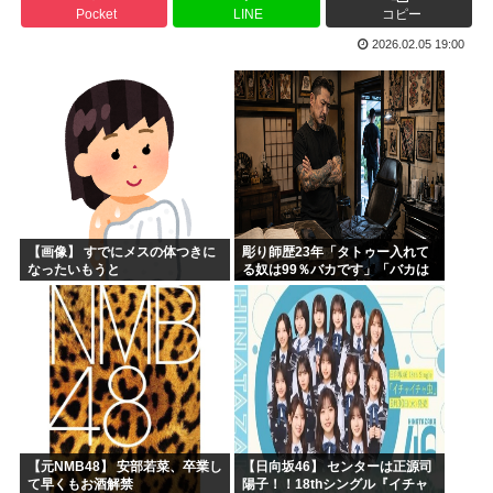
Pocket
LINE
コピー
にじさんじ甲子園のノーヒットノーラン達成を切り抜いたVt...
2026.02.05 19:00
海外「日本人は何に使ってるんだ？」 世界的ブームの日本の...
高市早苗の経歴を説明するたった一つの冴えたやり方、ついに...
最新話のモンキー・D・ルフィさん、あまりにも情けなさ過ぎ...
長野県知事選挙、現職の阿部守一 5回目の当選
冨樫のベンジャミン✖︎ベンジャミン417話更新www
【画像】 すでにメスの体つきに
彫り師歴23年「タトゥー入れて
なったいもうと
る奴は99％バカです」「バカは
5000円が好き」無断キャンセ
ル、挨拶できない、金がない…
客層をぶっちゃけ
【元NMB48】 安部若菜、卒業し
【日向坂46】 センターは正源司
て早くもお酒解禁
陽子！！18thシングル『イチャ