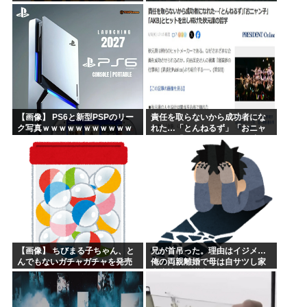
イチャ虫』のフォーメーション
が発表される！
【画像】 PS6と新型PSPのリー
責任を取らないから成功者にな
ク写真ｗｗｗｗｗｗｗｗｗｗｗ
れた…「とんねるず」「おニャ
ｗｗｗｗｗｗｗｗ
ン子」「AKB」とヒットを出し
続けた秋元康の哲学！！！
【画像】 ちびまる子ちゃん、と
兄が首吊った。理由はイジメ…
んでもないガチャガチャを発売
俺の両親離婚で母は自サツし家
してしまうｗｗｗｗ
庭崩壊→首謀者を探しだした俺
は会社と妻子を特定→結果、実
刑受けた。子に復讐されるだろ...