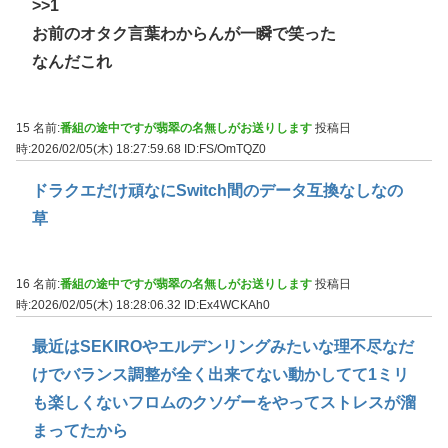
>>1
お前のオタク言葉わからんが一瞬で笑った
なんだこれ
15 名前:
番組の途中ですが翡翠の名無しがお送りします
投稿日
時:2026/02/05(木) 18:27:59.68
ID:FS/OmTQZ0
ドラクエだけ頑なにSwitch間のデータ互換なしなの
草
16 名前:
番組の途中ですが翡翠の名無しがお送りします
投稿日
時:2026/02/05(木) 18:28:06.32
ID:Ex4WCKAh0
最近はSEKIROやエルデンリングみたいな理不尽なだ
けでバランス調整が全く出来てない動かしてて1ミリ
も楽しくないフロムのクソゲーをやってストレスが溜
まってたから