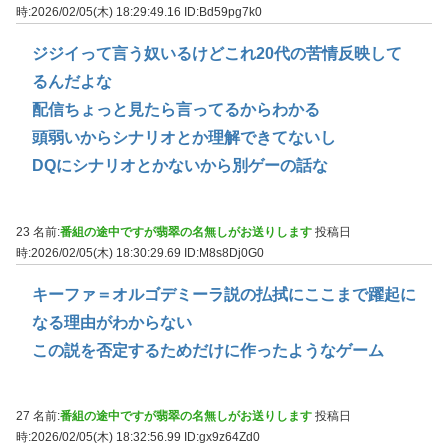
時:2026/02/05(木) 18:29:49.16
ID:Bd59pg7k0
ジジイって言う奴いるけどこれ20代の苦情反映して
るんだよな
配信ちょっと見たら言ってるからわかる
頭弱いからシナリオとか理解できてないし
DQにシナリオとかないから別ゲーの話な
23 名前:
番組の途中ですが翡翠の名無しがお送りします
投稿日
時:2026/02/05(木) 18:30:29.69
ID:M8s8Dj0G0
キーファ＝オルゴデミーラ説の払拭にここまで躍起に
なる理由がわからない
この説を否定するためだけに作ったようなゲーム
27 名前:
番組の途中ですが翡翠の名無しがお送りします
投稿日
時:2026/02/05(木) 18:32:56.99
ID:gx9z64Zd0