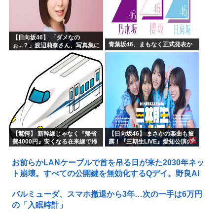
【日向坂46】 「ダメなの
青葉坂46、まもなく正式発表か
ぉ...？」渡辺莉奈さん、写真集に
興味津々
【驚愕】 新幹線じゃなく『帰省
【日向坂46】 まさかの楽曲も披
費4000円』安くなる在来線で帰
露！『三期生LIVE』愛知公演の
省した結果ｗｗｗｗｗ
レポがこちら
お前らかLANケーブルで首を吊る日が来た2030年ネッ
ト崩壊。すべての公開鍵を無効化するQデイ。野良AI
バルミューダ、スマホ撤退から3年…次の一手は6万円
の「入眠時計」