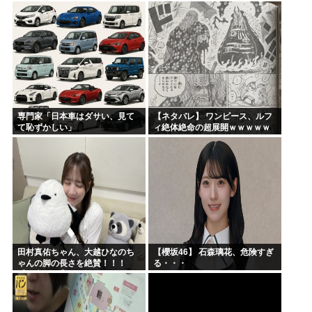
む中学生」←この事実って結構
真集】
デカいよな【AKB48】
専門家「日本車はダサい、見て
【ネタバレ】 ワンピース、ルフ
て恥ずかしい」
ィ絶体絶命の超展開ｗｗｗｗｗ
ｗｗｗｗｗｗｗｗｗｗｗｗｗｗ
ｗｗｗｗｗｗｗｗｗｗｗｗｗｗ
ｗｗｗｗｗｗｗｗｗｗｗｗ...
田村真佑ちゃん、大越ひなのち
【櫻坂46】 石森璃花、危険すぎ
ゃんの脚の長さを絶賛！！！
る・・・
【乃木坂46】