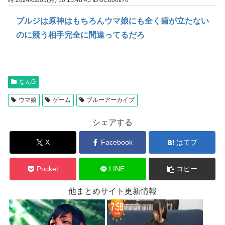
時:2024/02/05(月) 10:15:48.45
ID:0Cb06t/70
ブルジは原神はもちろんウマ娘にも全く歯が立たない
のに競う相手完全に間違ってるだろ
なんG
ウマ娘
ゲーム
ブルーアーカイブ
シェアする
X
Facebook
はてブ
Pocket
LINE
コピー
他まとめサイト更新情報