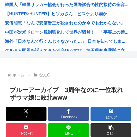
韓国人「韓国サッカー協会が行った国際試合の性的接待の全容...
アップル「よその会社（Android勢？）はすぐに使えな...
【HUNTER×HUNTER】ヒソカさん、ビスケより弱か...
日本が長距離巡航ミサイルの試験発射に成功！北朝鮮が激怒「...
安倍昭恵「なんで安倍晋三が殺されたのか今でもわからない」
【衝撃】ちょｗ AIが勝手にサイバー攻撃とかｗｗｗおまえ...
中国が対米ドローン規制強化して世界が騒然！←「事実上の禁...
男女共同参画局「女性が尊重されない避難所のあり方を許しは...
海外「日本なんて行くんじゃなかった…」 日本を知ってしま...
元ＮＨＫ中川安奈アナがミニスカポリスのコスプレ披露www
クルド人問題を訴えてきた河合ゆうすけ、埼玉県知事選挙に立...
【悲報】 Google、AIに投資しすぎて史上初のマイナ...
ワンピースの「世界に5種しかない飛行能力」発言の謎が解け...
(ヽ´ん`)「ボルト3連覇って凄いな。12年間も世界一か...
ホーム
なんG
韓国人「SKハイニックスが10%台の暴落！外国人投資家と...
【激震】 韓国人「韓国サッカー協会、W杯・五輪で複数回の...
ブルーアーカイブ 3周年なのに一位取れ
ジョジョの「ヴァニラアイス」とかいうスタンド使い、流石に...
ずウマ娘に敗北www
ロールちゃん描いたwww
「週刊少年ジャンプ」 発行部数が初の100万部割れ
X
Facebook
はてブ
Zガンダムで一番人気のないMSがパラスアテネという風潮
緊縮財政論者として知られる大物財務官僚、高市早苗の逆鱗に...
Pocket
LINE
コピー