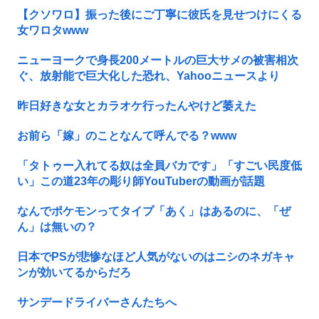
【クソワロ】振った後にご丁寧に彼氏を見せつけにくる
女ワロタwww
ニューヨークで身長200メートルの巨大サメの被害相次
ぐ、放射能で巨大化した恐れ、Yahooニュースより
昨日好きな女とカラオケ行ったんやけど萎えた
お前ら「嫁」のことなんて呼んでる？www
「タトゥー入れてる奴は全員バカです」「すごい民度低
い」この道23年の彫り師YouTuberの動画が話題
なんでポケモンってタイプ「あく」はあるのに、「ぜ
ん」は無いの？
日本でPSが悲惨なほど人気がないのはニシのネガキャ
ンが効いてるからだろ
サンデードライバーさんたちへ