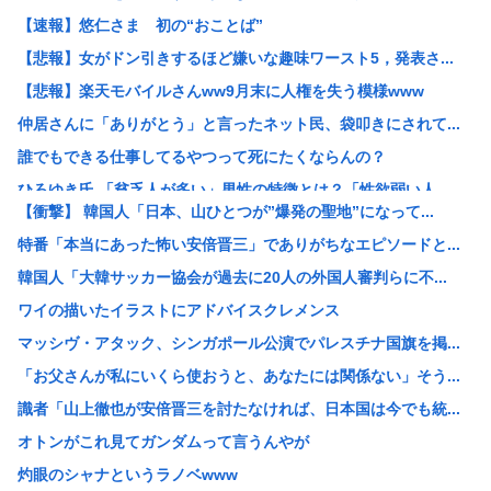
【速報】悠仁さま 初の“おことば”
【悲報】女がドン引きするほど嫌いな趣味ワースト5，発表さ...
【悲報】楽天モバイルさんww9月末に人権を失う模様www
仲居さんに「ありがとう」と言ったネット民、袋叩きにされて...
誰でもできる仕事してるやつって死にたくならんの？
ひろゆき氏 「貧乏人が多い」男性の特徴とは？「性欲弱い人...
【衝撃】 韓国人「日本、山ひとつが”爆発の聖地”になって...
【悲報】17歳で無期懲役になった奴のご尊顔、ガチで怖い
特番「本当にあった怖い安倍晋三」でありがちなエピソードと...
【セール】牛丼！松屋の牛めし、豚めし、カレー、うなぎ、と...
韓国人「大韓サッカー協会が過去に20人の外国人審判らに不...
【画像】快活CLUB、快活カレーを注文したのに快活カレー...
ワイの描いたイラストにアドバイスクレメンス
み い ちゃん枠審判員、大誤審の試合後涙ぐみながら謝罪
マッシヴ・アタック、シンガポール公演でパレスチナ国旗を掲...
39独身女性ってもう人生詰んでんか？
「お父さんが私にいくら使おうと、あなたには関係ない」そう...
【衝撃映像】インドの暴走族、レベチwww怖すぎる…
識者「山上徹也が安倍晋三を討たなければ、日本国は今でも統...
これどういうこと？池袋暴走事故の捜査陣営、飯塚幸三受刑者...
オトンがこれ見てガンダムって言うんやが
【悲報】 中国、橋の欄干が強風一発で粉々に 鉄筋ゼロ 当...
灼眼のシャナというラノベwww
【画像】Hすぎるヒッチハイカー、見つかる