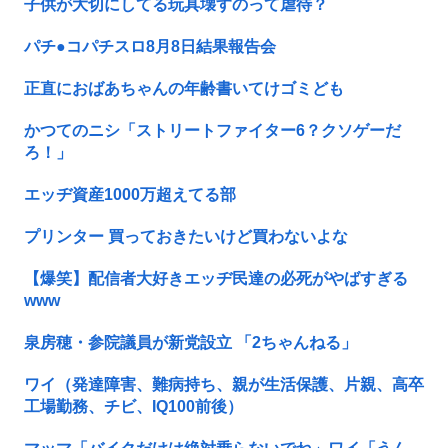
子供が大切にしてる玩具壊すのって虐待？
パチ●コパチスロ8月8日結果報告会
正直におばあちゃんの年齢書いてけゴミども
かつてのニシ「ストリートファイター6？クソゲーだ
ろ！」
エッヂ資産1000万超えてる部
プリンター 買っておきたいけど買わないよな
【爆笑】配信者大好きエッヂ民達の必死がやばすぎる
www
泉房穂・参院議員が新党設立 「2ちゃんねる」
ワイ（発達障害、難病持ち、親が生活保護、片親、高卒
工場勤務、チビ、IQ100前後）