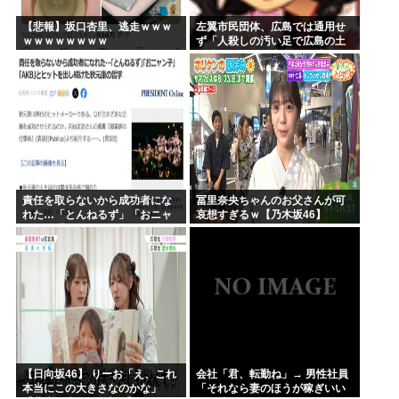
【悲報】坂口杏里、逃走ｗｗｗ
左翼市民団体、広島では通用せ
ｗｗｗｗｗｗｗｗ
ず「人殺しの汚い足で広島の土
を踏むな！」→広島県民「お前
らの方が汚いんじゃ！」「ワシ
らが広島県民じゃ」
責任を取らないから成功者にな
冨里奈央ちゃんのお父さんが可
れた…「とんねるず」「おニャ
哀想すぎるｗ【乃木坂46】
ン子」「AKB」とヒットを出し
続けた秋元康の哲学！！！
【日向坂46】 りーお「え、これ
会社「君、転勤ね」→ 男性社員
本当にこの大きさなのかな」
「それなら妻のほうが稼ぎいい