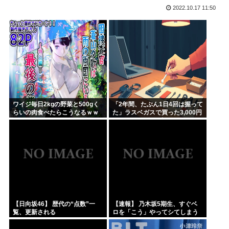
2022.10.17 11:50
さもしい熊本県民「食事、ベッド、エアコン」を政府に切望。
韓国がサッカーの審判を買収したのはガチだった！ 審判を性...
【緊急速報】信用声優の羊宮妃那さん…
靖国神社、軍服コスプレでの参拝を禁止へ
【高市】トランプ「イランが核入手したら2分でイタリア滅亡...
ハンターハンター今何やってるかわからないWWW
ワイジ毎日2kgの野菜と500gく
「2年間、たぶん1日4回は握って
らいの肉食べたらこうなるｗｗ
た」ラスベガスで買った3,000円
ｗ
のキーホルダーを調べたら
【日向坂46】 歴代の“点数”一
【速報】 乃木坂5期生、すぐベ
覧、更新される
ロを「こう」やってシてしまう
ｗｗｗｗｗｗ