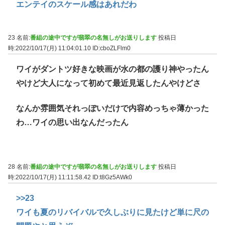
エンテイのスケール感はあれだわ
23 名前:
番組の途中ですが翡翠の名無しがお送りします
投稿日
時:2022/10/17(月) 11:04:01.10
ID:cboZLFlm0
ワイがダントツ好きな映画が水の都の護り神やったん
やけど大人になって初めて最近見返したんやけどさ
なんか雰囲気それっぽいだけで内容めっちゃ薄かった
わ…ワイの思い出なんだったん
28 名前:
番組の途中ですが翡翠の名無しがお送りします
投稿日
時:2022/10/17(月) 11:11:58.42
ID:t8Gz5AWk0
>>23
ワイも夏のリバイバルで久しぶりに見たけど単に尺の