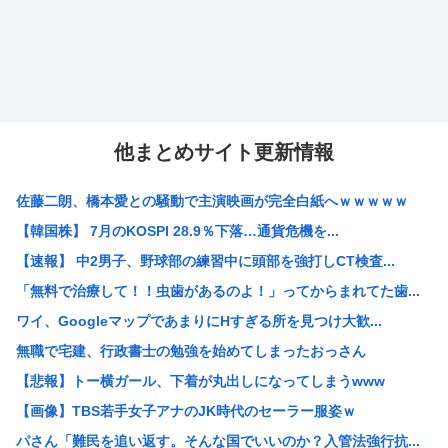
他まとめサイト更新情報
佐藤二朗、橋本愛との騒動で主演映画が完全白紙へｗｗｗｗｗ
【韓国株】 7月のKOSPI 28.9％下落…通貨危機を...
【速報】 中2男子、野球部の練習中に頭部を強打しCT検査...
「無料で治療して！！虫歯があるのよ！」ってからまれてた歯...
ワイ、GoogleマップであまりにΗすぎる所を見つけ大歓...
無職で宅建、行政書士の勉強を始めてしまったおっさん
【悲報】トー横ガール、下着が丸出しになってしまうwww
【画像】TBS若手女子アナのJK時代のセーラー服姿ｗ
パさん「難民を追い返す。そんな国でいいのか？入管法強行抗...