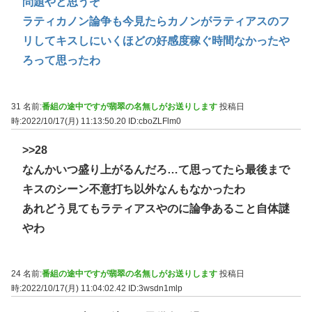
問題やと思うぞ
ラティカノン論争も今見たらカノンがラティアスのフ
リしてキスしにいくほどの好感度稼ぐ時間なかったや
ろって思ったわ
31 名前:
番組の途中ですが翡翠の名無しがお送りします
投稿日
時:2022/10/17(月) 11:13:50.20
ID:cboZLFlm0
>>28
なんかいつ盛り上がるんだろ…て思ってたら最後まで
キスのシーン不意打ち以外なんもなかったわ
あれどう見てもラティアスやのに論争あること自体謎
やわ
24 名前:
番組の途中ですが翡翠の名無しがお送りします
投稿日
時:2022/10/17(月) 11:04:02.42
ID:3wsdn1mlp