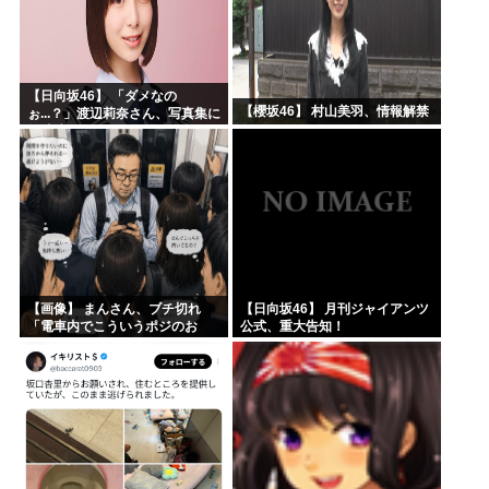
【日向坂46】 「ダメなの
【櫻坂46】 村山美羽、情報解禁
ぉ...？」渡辺莉奈さん、写真集に
興味津々
【画像】 まんさん、ブチ切れ
【日向坂46】 月刊ジャイアンツ
「電車内でこういうポジのお
公式、重大告知！
じ、ガチでイラネ」→