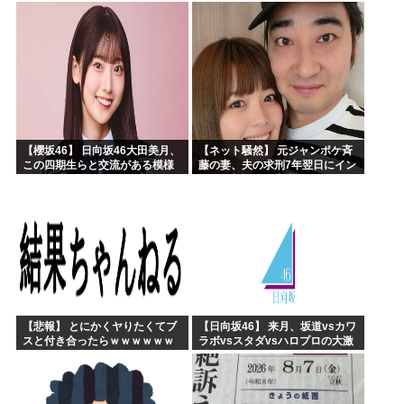
【藤嶌果歩 1st写真集】
んで辞めます」⇒ 結果・・・
【櫻坂46】 日向坂46大田美月、
【ネット騒然】 元ジャンポケ斉
この四期生らと交流がある模様
藤の妻、夫の求刑7年翌日にイン
スタ更新！その内容がガチでヤ
バすぎる…
【悲報】 とにかくヤりたくてブ
【日向坂46】 来月、坂道vsカワ
スと付き合ったらｗｗｗｗｗｗ
ラボvsスタダvsハロプロの大激
ｗｗｗｗｗｗｗｗｗ
戦