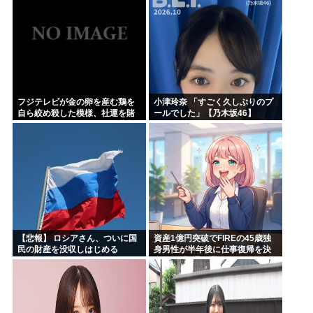
フジテレビが金の卵を産む鶏を
小津玲奈 「すごく久しぶりのプ
自ら絞め殺した模様、社運を賭
ールでした」【乃木坂46】
けたドル箱コンテンツが御蔵入
りになってしまい……
【悲報】 ロシアさん、ついに国
資産1億円突破でFIREの45歳独
民の財産を没収しはじめる
身男性が半年後に仕事復帰を決
意した「1通の通知」