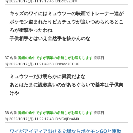
時:2022/10/17(月) 11:19:12.46
ID:Bot69Z8zM
キッズのワイにはミュウツーの映画でトレーナー達が
ポケモン盗まれたりピカチュウが追いつめられるとこ
ろが衝撃やったわね
子供相手とはいえ全然手を抜かんのな
37 名前:
番組の途中ですが翡翠の名無しがお送りします
投稿日
時:2022/10/17(月) 11:21:49.63
ID:dsAo7CEU0
ミュウツーだけ明らかに異質だよな
あとはたまに説教臭いのがあるぐらいで基本は子供向
けや
38 名前:
番組の途中ですが翡翠の名無しがお送りします
投稿日
時:2022/10/17(月) 11:22:17.43
ID:VGdjDh4M0
ワイがアイディア出せる立場ならポケモンGOと連動