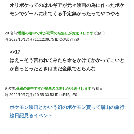
オリポケってのはルギアが元々映画の為に作ったポケ
モンでゲームに出てくる予定無かったってやつやろ
29 名前:
番組の途中ですが翡翠の名無しがお送りします
投稿日
時:2022/10/17(月) 11:12:39.75
ID:QcWbYfhn0
>>17
はえ～そう言われてみたら命をかけてかかってこいと
か言っとったときはまだ金銀でとらんな
9 名前:
番組の途中ですが翡翠の名無しがお送りします
投稿日
時:2022/10/17(月) 10:55:33.53
ID:scF4BjpE0
ポケモン映画とかいう幻のポケモン貰って湯山の旅行
絵日記見るイベント