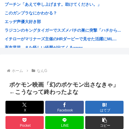
プーチン「あえて申し上げます。助けてください。」
【くら寿司】アイドル「閉店間際、ネタの量バグ」←こんなこ...
このガンプラなにかわかる？
【画像】SOD女子社員の休日デート、撮られるｗｗｗ
エッヂ声優大好き部
中国「大洪水！」三峡ダム「9門開放！（全力放流」中国都市...
ラジコンのキングタイガーでスズメバチの巣に突撃「ハチから...
高市総理「物価上昇を上回る賃上げを日本に定着させる」 →...
イチローがマリナーズ主催のHRダービーで見せた活躍にML...
38歳格闘家さん「批判覚悟で言います。10代の彼女と結婚...
高市早苗、また怪しい経歴が出てくるwww
光速、遅すぎる
子供にはロボットアニメ以外禁止にするわ
【画像】キオクシア声優・羊宮妃那ちゃん今日も信用できるw...
ホーム
なんG
デスノートの魅上照がめっちゃ好きなんだが
韓国人「最近の日本アニメ業界の勢力図を変えたと言われる作...
ポケモン映画「幻のポケモン出さなきゃ」
靖国神社、自衛官以外の軍服を禁止「コスプレは英霊を侮辱」
←こうなって終わったよな
エ口漫画描いたんだけどpixivで誰も見ない
AI扱いされた絵師、筆を折る
X
Facebook
はてブ
ダンジョン飯のキャラいい子ばっかりでほんとに癒される
【朗報】 韓国人「Jリーグのこの監督、経歴がおかしい」
Pocket
LINE
コピー