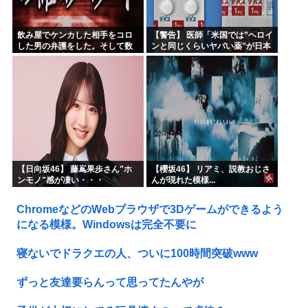
飲み屋でケンカした相手をコロ
【警告】 医師「米国では”ヘロイ
した男の弁護をした。そして数
ンと同じくらいヤバい薬”が日本
年後、因果応報を思わせる出来
では平気で処方されてる」
事が…
【日向坂46】 藤嶌果歩さん"ホ
【櫻坂46】 リアミ、説教おじさ
ンモノ"感が凄い・・・
んが現れた模様...
ChromeなどのWebブラウザで3Dゲームができるよう
になる模様。Windowsは完全不要に
寝ないでドラクエの人、ついに100時間突破www
ずっと友達要らんって思ってたんやが