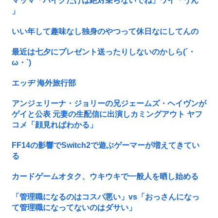
マッマ「バイクだけは絶対乗らないでね」ワイ「うん
」
いい年して趣味なし独身のやつって休日なにしてんの
最近は七夕にプレゼント送ったりしないのかしら(´・
ω・`)
エッヂ 海外旅行部
アンジェリーナ・ジョリーの兄ジェームズ・ヘイヴンが
ゲイと公表 元妻の生配信に出演しカミングアウト ヤフ
コメ「顔見ればわかる」
FF14の影響でSwitch2で遊ぶゲーマーが増えてきてい
る
カードゲームオタク、ウキウキで一般人を晒し始める
「管理職になるのはコスパ悪い」vs「おっさんになっ
て管理職になってないのはダサい」