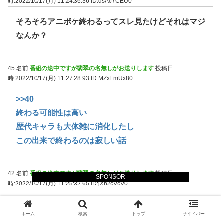
時:2022/10/17(月) 11:24:36.36
ID:dsAo7CEU0
そろそろアニポケ終わるってスレ見たけどそれはマジ
なんか？
45 名前:
番組の途中ですが翡翠の名無しがお送りします
投稿日
時:2022/10/17(月) 11:27:28.93
ID:MZxEmUx80
>>40
終わる可能性は高い
歴代キャラも大体雑に消化したし
この出来で終わるのは寂しい話
42 名前:
番組の途中ですが翡翠の名無しがお送りします
投稿日
SPONSOR
時:2022/10/17(月) 11:25:32.65
ID:jXhZcVcV0
ミュウとかアルセウスみたいに設定にガッツリ関わっ
ホーム
検索
トップ
サイドバー
てるのに正規プレイでは手に入らないから幻なんであ