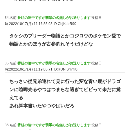
34 名前:
番組の途中ですが翡翠の名無しがお送りします
投稿日
時:2022/10/17(月) 11:16:55.93
ID:ChjKabR90
タケシのブリーダー物語とかコジロウのポケモン愛で
物語とかのほうが古参釣れそうだけどな
35 名前:
番組の途中ですが翡翠の名無しがお送りします
投稿日
時:2022/10/17(月) 11:19:05.71
ID:RUNiSmmf0
ちっさい従兄弟連れて見に行った変な青い鹿がドラゴ
ンに喧嘩売るやつはつまらな過ぎてビビって未だに覚
えてる
あれ脚本書いたやつやばいだろ
36 名前:
番組の途中ですが翡翠の名無しがお送りします
投稿日