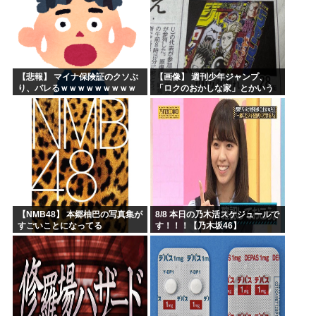
【悲報】 マイナ保険証のクソぶ
【画像】 週刊少年ジャンプ、
り、バレるｗｗｗｗｗｗｗｗｗ
「ロクのおかしな家」とかいう
微妙な漫画を巻頭カラーにした
せいで100万部切る
【NMB48】 本郷柚巴の写真集が
8/8 本日の乃木活スケジュールで
すごいことになってる
す！！！【乃木坂46】