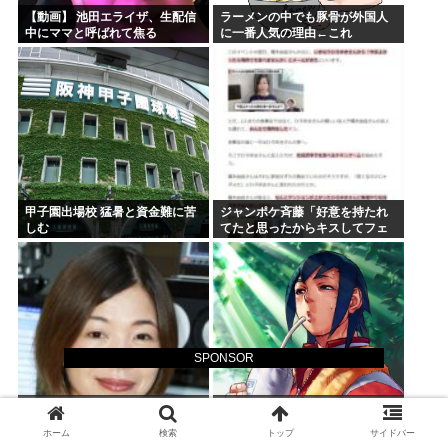
【動画】 池田エライザ、生配信
ラーメンの中でも豚骨が外国人
中にママと呼ばれて焦る
に一番人気の理由←これ
甲子園出場校 猛暑と資金難に苦
ジャンポケ斉藤「好意を持たれ
しむ
てたと思ったからキスしてフェ
ラさせただけ」これセーフで
は？
SPONSOR
55歳・大久保佳代子”現在の性
CAPCOMで最もえっちしたいキ
欲”について衝撃告白 「休みの日
ャラを思い浮かべてください
ホーム
検索
トップ
サイドバー
とかそうだね、だいたい…」