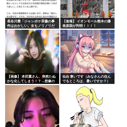
長谷川豊「ジャンポケ斉藤の事
【速報】 イオンモール熊本の爆
件はおかしい。女もノリノリだ
発原因が判明！！！！
った冤罪だろ」
【画像】 本田翼さん、突然たぬ
仙台 寒いです（みなさんの住ん
かな化してしまう！？→想像の
でるところは、暑いですか？）
20倍はたぬかなで草w w w w w
w w w