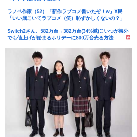
ラノベ作家（52）「新作ラブコメ書いたぞ！w」X民
「いい歳こいてラブコメ（笑）恥ずかしくないの？」
Switch2さん、582万台→382万台(34%減)こいつが海外
でも値上げが始まるホリデーに800万台売る方法