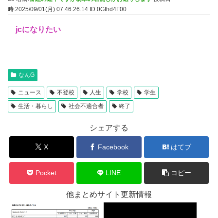
時:2025/09/01(月) 07:46:26.14
ID:0GIhd4F00
jcになりたい
なんG
ニュース
不登校
人生
学校
学生
生活・暮らし
社会不適合者
終了
シェアする
X
Facebook
はてブ
Pocket
LINE
コピー
他まとめサイト更新情報