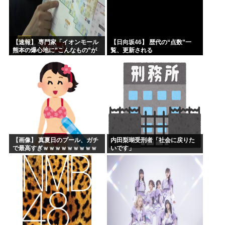
【速報】 専門家「イオンモール
【日向坂46】 歴代の“点数”一
熊本の爆心地に”こんなもの”が
覧、更新される
あったんだけど…」
【画像】 真夏日のプール、ガチ
内田梨瑚受刑者「社会に戻りた
で最高すぎｗｗｗｗｗｗｗｗｗ
いです」
ｗ