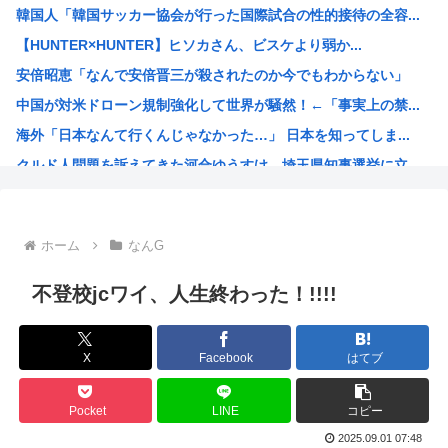
韓国人「韓国サッカー協会が行った国際試合の性的接待の全容...
アップル「よその会社（Android勢？）はすぐに使えな...
【HUNTER×HUNTER】ヒソカさん、ビスケより弱か...
日本が長距離巡航ミサイルの試験発射に成功！北朝鮮が激怒「...
安倍昭恵「なんで安倍晋三が殺されたのか今でもわからない」
【衝撃】ちょｗ AIが勝手にサイバー攻撃とかｗｗｗおまえ...
中国が対米ドローン規制強化して世界が騒然！←「事実上の禁...
男女共同参画局「女性が尊重されない避難所のあり方を許しは...
海外「日本なんて行くんじゃなかった…」 日本を知ってしま...
元ＮＨＫ中川安奈アナがミニスカポリスのコスプレ披露www
クルド人問題を訴えてきた河合ゆうすけ、埼玉県知事選挙に立...
【悲報】 Google、AIに投資しすぎて史上初のマイナ...
ワンピースの「世界に5種しかない飛行能力」発言の謎が解け...
(ヽ´ん`)「ボルト3連覇って凄いな。12年間も世界一か...
ホーム
なんG
韓国人「SKハイニックスが10%台の暴落！外国人投資家と...
【激震】 韓国人「韓国サッカー協会、W杯・五輪で複数回の...
不登校jcワイ、人生終わった！!!!!
ジョジョの「ヴァニラアイス」とかいうスタンド使い、流石に...
ロールちゃん描いたwww
X
Facebook
はてブ
「週刊少年ジャンプ」 発行部数が初の100万部割れ
Zガンダムで一番人気のないMSがパラスアテネという風潮
Pocket
LINE
コピー
緊縮財政論者として知られる大物財務官僚、高市早苗の逆鱗に...
2025.09.01 07:48