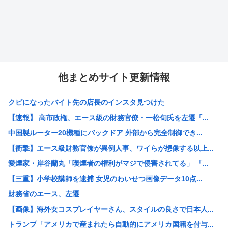
他まとめサイト更新情報
クビになったバイト先の店長のインスタ見つけた
【速報】 高市政権、エース級の財務官僚・一松旬氏を左遷「...
中国製ルーター20機種にバックドア 外部から完全制御でき...
【衝撃】エース級財務官僚が異例人事、ワイらが想像する以上...
愛煙家・岸谷蘭丸「喫煙者の権利がマジで侵害されてる」 「...
【三重】小学校講師を逮捕 女児のわいせつ画像データ10点...
財務省のエース、左遷
【画像】海外女コスプレイヤーさん、スタイルの良さで日本人...
トランプ「アメリカで産まれたら自動的にアメリカ国籍を付与...