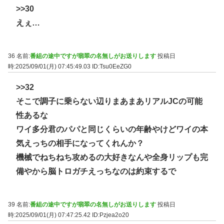
>>30
えぇ…
36 名前:
番組の途中ですが翡翠の名無しがお送りします
投稿日
時:2025/09/01(月) 07:45:49.03
ID:Tsu0EeZG0
>>32
そこで調子に乗らない辺りまあまあリアルJCの可能
性あるな
ワイ多分君のパパと同じくらいの年齢やけどワイの本
気えっちの相手になってくれんか？
機械でねちねち攻めるの大好きなんや全身リップも完
備やから脳トロガチえっちなのは約束するで
39 名前:
番組の途中ですが翡翠の名無しがお送りします
投稿日
時:2025/09/01(月) 07:47:25.42
ID:Pzjea2o20