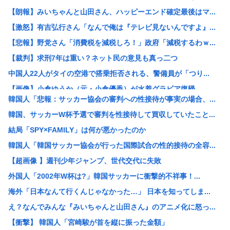
【朗報】みいちゃんと山田さん、ハッピーエンド確定最後はマ...
【激怒】有吉弘行さん「なんで俺は『テレビ見ないんですよ』...
【悲報】野党さん「消費税を減税しろ！」政府「減税するわｗ...
【裁判】求刑7年は重い？ネット民の意見も真っ二つ
中国人22人がタイの空港で搭乗拒否される、警備員が「つり...
【画像】小倉ゆうか（元・小倉優香）が水着グラビア復帰
韓国人「悲報：サッカー協会の審判への性接待が事実の場合、...
【画像】イギリスの恋愛番組セクシー過ぎてしまうwww
韓国、サッカーW杯予選で審判を性接待して買収していたこと...
【画像】令和のJKの待ち受け画像、俺たちには眩しすぎるw...
結局「SPY×FAMILY」は何が悪かったのか
【画像】電撃婚から1年半…狩野舞子さん、黒ドレス姿の激変...
韓国人「韓国サッカー協会が行った国際試合の性的接待の全容...
【画像あり】中学生アイドルの撮影会の様子をご覧くださいｗ...
【超画像 】週刊少年ジャンプ、世代交代に失敗
【画像】『菓子パン』だけ食べてる男の部屋、ガチでエグいw...
外国人「2002年W杯は?」韓国サッカーに衝撃的不祥事！...
石油もない、鉄もない、国土の7割は山…それでも日本が世界...
海外「日本なんて行くんじゃなかった…」 日本を知ってしま...
豊臣秀吉と徳川家康 どちらが強かったの
え？なんでみんな『みいちゃんと山田さん』のアニメ化に怒っ...
中国、アメリカに対する制裁を一斉発表
【衝撃】 韓国人「宮崎駿が首を縦に振った金額」
【朗報】ジャンプが最も売れた1995年新年3・4合併号に...