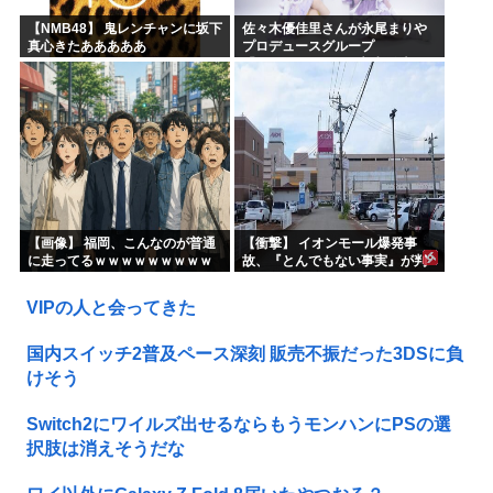
【NMB48】 鬼レンチャンに坂下
佐々木優佳里さんが永尾まりや
真心きたあああああ
プロデュースグループ
「WASURENA」に加入発表！
現在のグループと兼任へ【元
AKB48ゆかるん・まりやぎ】
【画像】 福岡、こんなのが普通
【衝撃】 イオンモール爆発事
に走ってるｗｗｗｗｗｗｗｗｗ
故、『とんでもない事実』が判
ｗｗｗｗｗｗｗ
明してしまう・・・・・・
VIPの人と会ってきた
国内スイッチ2普及ペース深刻 販売不振だった3DSに負
けそう
Switch2にワイルズ出せるならもうモンハンにPSの選
択肢は消えそうだな