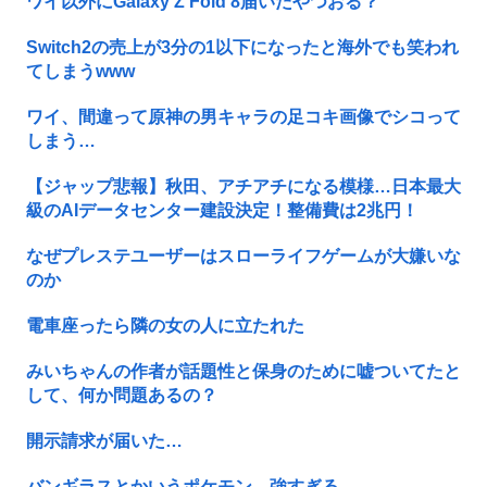
ワイ以外にGalaxy Z Fold 8届いたやつおる？
Switch2の売上が3分の1以下になったと海外でも笑われ
てしまうwww
ワイ、間違って原神の男キャラの足コキ画像でシコって
しまう…
【ジャップ悲報】秋田、アチアチになる模様…日本最大
級のAIデータセンター建設決定！整備費は2兆円！
なぜプレステユーザーはスローライフゲームが大嫌いな
のか
電車座ったら隣の女の人に立たれた
みいちゃんの作者が話題性と保身のために嘘ついてたと
して、何か問題あるの？
開示請求が届いた…
バンギラスとかいうポケモン、強すぎる