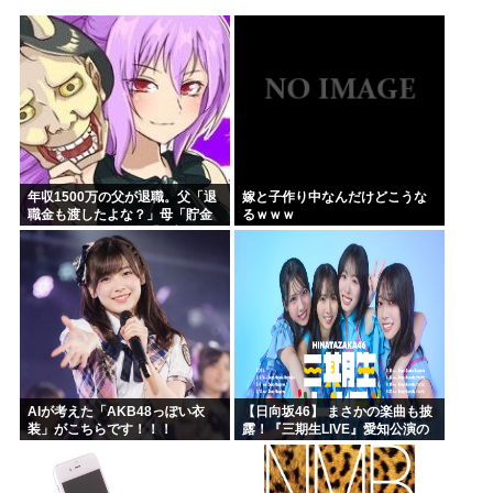
海外「日本にはこんな特殊な標識があるんだけど皆は見たこと...
自民党「日本人56す56す56す56す56すコロスコロス...
熊本地震避難所で高市早苗の態度が非常に良いと話題
露悪系アニメ、定義がよくわからなくなる
高市早苗「消費税減税の財源は今から考える」
声優の長谷川育美さんと結婚したいんやが
年収1500万の父が退職。父「退
嫁と子作り中なんだけどこうな
職金も渡したよな？」母「貯金
るｗｗｗ
なんてないよー」父「全部なく
なったの！？」→予想外の返事
に家族騒然となり…
AIが考えた「AKB48っぽい衣
【日向坂46】 まさかの楽曲も披
装」がこちらです！！！
露！『三期生LIVE』愛知公演の
レポがこちら