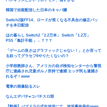
韓国で自殺配信した日本のキャバ嬢
Switch2版FF14、ロードが長くなる不具合の修正パッ
チを本日配信
ほの暮らし Switch2「2.2万本」 Switch「1.2万」
PS5「集計不能 」←？？？
「ゲームの良さはグラフィックじゃない！」とか言って
る奴ってグラセフ6やりたくないの？
小学校教師さん、アメリカの自ポ検知センターから警視
庁に連絡され児童ポルノ所持で逮捕 エッヂ民も逮捕さ
れるぞ！www
電車の画像貼るスレ
なんエヂパチ●コパチスロ部
【動画】パズドラ公式生放送にて、放送事故発生www