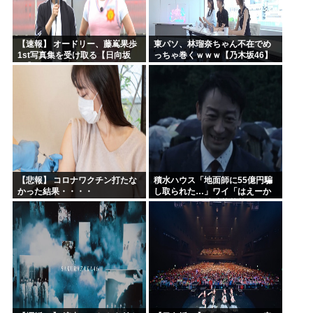
【速報】 オードリー、藤嶌果歩
東パソ、林瑠奈ちゃん不在でめ
1st写真集を受け取る【日向坂
っちゃ巻くｗｗｗ【乃木坂46】
46】
【悲報】 コロナワクチン打たな
積水ハウス「地面師に55億円騙
かった結果・・・・
し取られた…」ワイ「はえーか
わいそう…会社滅茶苦茶やろな
ぁ」→