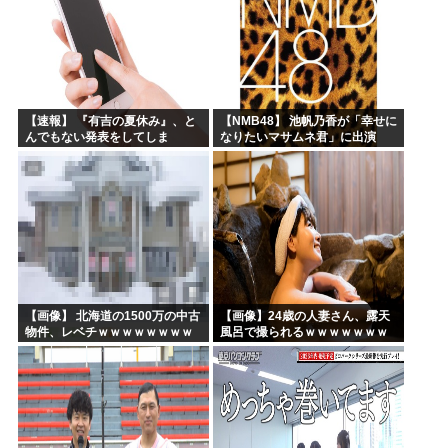
【速報】 『有吉の夏休み』、と
【NMB48】 池帆乃香が「幸せに
んでもない発表をしてしま
なりたいマサムネ君」に出演
う！！！！！
【画像】 北海道の1500万の中古
【画像】24歳の人妻さん、露天
物件、レベチｗｗｗｗｗｗｗｗ
風呂で撮られるｗｗｗｗｗｗｗ
ｗｗｗｗｗｗｗｗｗｗｗｗ
ｗｗｗｗｗｗｗｗｗｗ