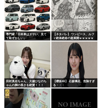
専門家「日本車はダサい、見て
【ネタバレ】 ワンピース、ルフ
て恥ずかしい」
ィ絶体絶命の超展開ｗｗｗｗｗ
ｗｗｗｗｗｗｗｗｗｗｗｗｗｗ
ｗｗｗｗｗｗｗｗｗｗｗｗｗｗ
ｗｗｗｗｗｗｗｗｗｗｗｗ...
田村真佑ちゃん、大越ひなのち
【櫻坂46】 石森璃花、危険すぎ
ゃんの脚の長さを絶賛！！！
る・・・
【乃木坂46】