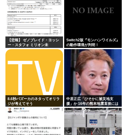
【悲報】 ゼノブレイド・ヨッシ
Switch2版『モンハンワイルズ』
ー・スタフォ ミリオン未
の動作環境が判明！
達・・・
8.6秒バズーカのネタってオリラ
中居正広「ひそかに被災地支
ジが考えてそう
援」か 16年の熊本地震直後には
現地で炊き出し “誰にも知られな
くて良い”と、強まる福祉活動へ
の思い