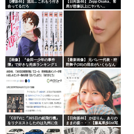
【櫻坂46】 流出... これもう付き
【日向坂46】 Zepp Osaka、客
合ってるだろ
席が想像以上にヤバい…
【画像】 『金田一少年の事件
【最新画像】 元バレー代表・狩
簿』で好きな死体ランキング１
野舞子(38)の現在がいくらなん
位がこちら！
でも即ハボすぎる！
「CDTVに『365日の紙飛行機』
【日向坂46】 かほりん、ありの
をリクエストしたのは九州に住
ままの姿・・・【藤嶌果歩1st写
む中学生」←この事実って結構
真集】
デカいよな【AKB48】