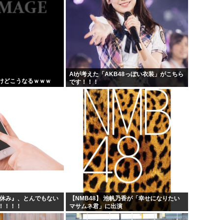
AIが考えた「AKB48っぽい衣装」がこちら
けどこうなるｗｗｗ
です！！！
夏休み』、とんでもない
【NMB48】 池帆乃香が「幸せになりたい
！！！！
マサムネ君」に出演