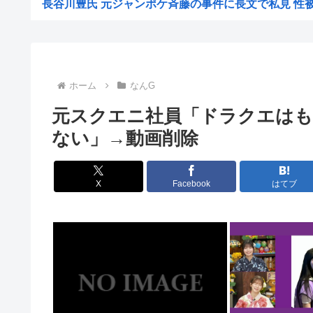
長谷川豊氏 元ジャンポケ斉藤の事件に長文で私見 性被害
【悲報】1人でススキノ来たからから面白いとこ教え
【悲報】「注文したことで欲求が満たされた」ジャンプグ
【正論】イスラエル政府元高官 「原爆式典にうんざ
ホーム
なんG
韓国人「現在の日本の沖縄のスーパーは台風のおかげでこ
元スクエニ社員「ドラクエはも
工場夜勤ぼく「大谷翔平応援してるの？お前の人生に1ミ
ない」→動画削除
ワイ「個人居酒屋だ！入ったろ」 店長「…いらっしゃぃ(
大日本帝国陸軍「侵攻できたとして、食糧どうすんだよ」
X
Facebook
はてブ
【朗報】イギリス、タバコ販売禁止法案を可決www
韓国サッカー協会、2011～12年に国際審判員らを性
クビになったバイト先の店長のインスタ見つけた
【画像】大企業「働きたくない人へ」←10万いいね！
【画像】東出昌大の再婚相手の体があまりにすごいｗ
【悲報】熊本県知事、報道陣土足取材にマジギレ「遺族や