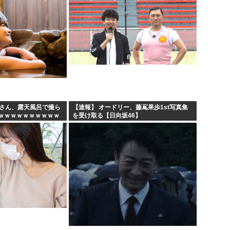
妻さん、露天風呂で撮ら
【速報】 オードリー、藤嶌果歩1st写真集
ｗｗｗｗｗｗｗｗｗｗ
を受け取る【日向坂46】