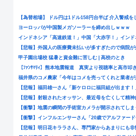
【為替相場】 ドル円は1ドル158円台半ば 介入警戒をし.
ヨーロッパが中国製メガソーラーを締め出しｗｗｗ
インドネシア「高速鉄道！」中国「大赤字！」インドネシ
【悲報】外国人の医療費未払いが多すぎたので病院が外国
甲子園出場校 猛暑と資金難に苦しむ | 高校のとき
【ﾌｧﾝｻﾏﾘｨ】熊本地震報道 真実より視聴率と高市叩き.
福井県のコメ農家「今年はコメを売ってくれと業者が来な
【悲報】福田雄一さん「新ケロロに福田組が出ます！」→
【悲報】射殺されたオッサン、最近母を亡くして精神的シ
【衝撃】地震の瞬間の手術室カメラが開示されてしまう熊
【衝撃】インフルエンサーさん「20歳でアルファード一
【悲報】明日花キララさん、専門家からあまりにも非情な