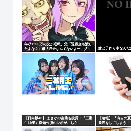
年収1500万の父が退職。父「退職金も渡し
嫁と子作り中なんだ
たよな？」母「貯金なんてないよー」父
「全部なくなったの！？」→予想外の返事
に家族騒然となり…
【日向坂46】 まさかの楽曲も披露！『三期
【速報】 『有吉の
生LIVE』愛知公演のレポがこちら
発表をしてしまう！