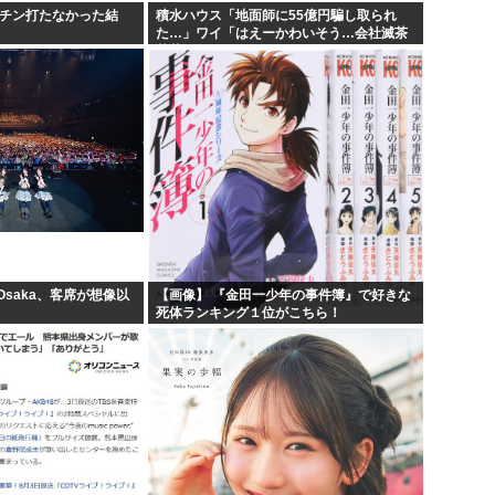
クチン打たなかった結
積水ハウス「地面師に55億円騙し取られ
た…」ワイ「はえーかわいそう…会社滅茶
苦茶やろなぁ」→
 Osaka、客席が想像以
【画像】 『金田一少年の事件簿』で好きな
死体ランキング１位がこちら！