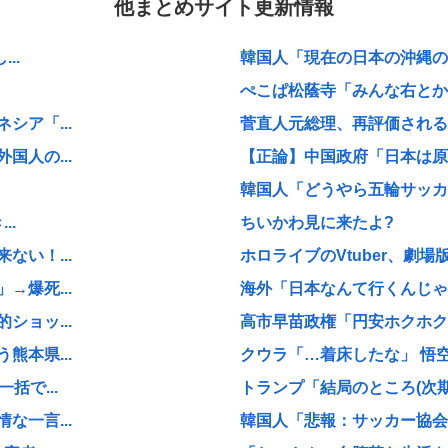
他まとめサイト更新情報
..
韓国人「現在の日本の沖縄のス
ぺこぱ松蔭寺「みんな右とか左
ア「...
菅直人元総理、再評価される
人の...
【正論】中国政府「日本は原爆
韓国人「どうやら五輪サッカー
..
ちいかわ見に来たよ?
い！...
ホロライブのVtuber、劇場
爆死...
海外「日本なんて行くんじゃな
ョッ...
高市早苗政権「円安ホクホクゥ
本県...
クウラ「…着床したな」 悟空
括で...
トランプ「結局のところ(次期大統
一言...
韓国人「悲報：サッカー協会の