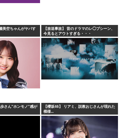
.
安倍昭恵「なんで安倍晋三が
遷「...
中国が対米ドローン規制強化し
海外「日本なんて行くんじゃな
瀬美空ちゃんがヤバす
【放送事故】 昔のドラマのレ◯プシーン、
今見るとアウトすぎる・・・
クルド人問題を訴えてきた河合
果歩さん"ホンモノ"感が
【櫻坂46】 リアミ、説教おじさんが現れた
模様...