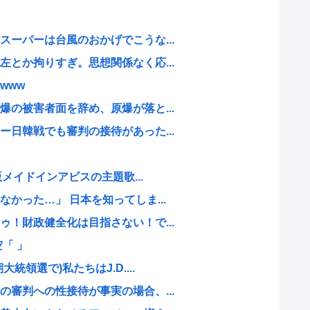
ーパーは台風のおかげでこうな...
とか拘りすぎ。思想関係なく応...
www
の被害者面を辞め、原爆が落と...
日韓戦でも審判の接待があった...
版メイドインアビスの主題歌...
かった…」 日本を知ってしま...
！財政健全化は目指さない！で...
「 」
領選で)私たちはJ.D....
審判への性接待が事実の場合、...