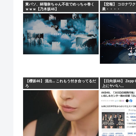
東パソ、林瑠奈ちゃん不在でめっちゃ巻く
【悲報】 コロナワ
ｗｗｗ【乃木坂46】
果・・・・
【櫻坂46】 流出... これもう付き合ってるだ
【日向坂46】 Zepp
ろ
上にヤバい…