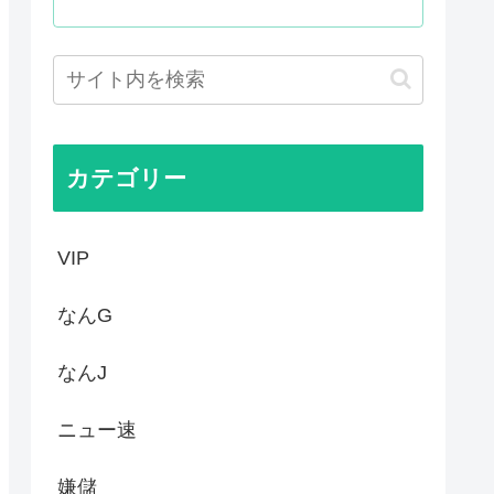
殺されたのか今でもわからない」
て世界が騒然！←「事実上の禁...
かった…」 日本を知ってしま...
ゆうすけ、埼玉県知事選挙に立...
カテゴリー
VIP
なんG
なんJ
ニュー速
嫌儲