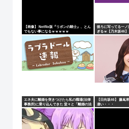
2026年レズが好きなK-POPアイドル発表！ぶち抜き1..
【速報】 高市政権、エース級の財務官僚・一松旬氏を左
甲子園出場校 猛暑と資金難に苦しむ
【画像】 Netflix版『リボンの騎士』、とん
後ろに写ってる一ノ
でもない事になるｗｗｗｗｗ
ぎるｗ【乃木坂46】
「1日10万円稼げる」イージーモードすぎる
エネ夫に離婚を突きつけたら私の職場(法律
【日向坂46】 藤嶌
事務所)に乗り込んできた 堂々と「離婚の法
凄い・・・
律相談です。母の薦めでこちらに参りまし
た」と言っているが、...