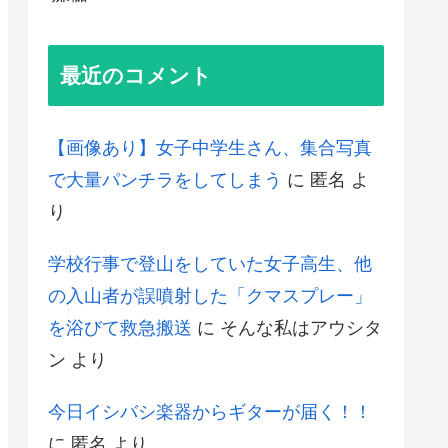
最近のコメント
【画像あり】女子中学生さん、集合写真
で大量パンチラをしてしまう
に
匿名
よ
り
学校行事で登山をしていた女子高生、他
の入山者が誤噴射した「クマスプレー」
を浴びて救急搬送
に
そんな私はアウシタ
ン
より
今日イシバシ楽器からギターが届く！！
に
匿名
より