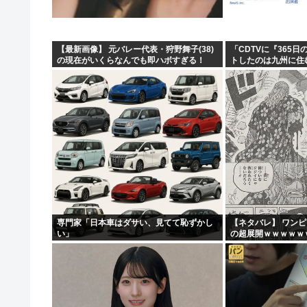
【最新画像】 元バレー代表・狩野舞子(38)
「CDTVに『365
の現在がいくらなんでも即ハボすぎる！
トしたのは九州に住
って結構デカいよな【
専門家「日本車はダサい、見てて恥ずかし
【ネタバレ】 ワン
い」
の超展開ｗｗｗｗｗ
ｗｗｗｗｗｗｗｗｗ
ｗｗｗｗｗｗｗｗｗｗｗ