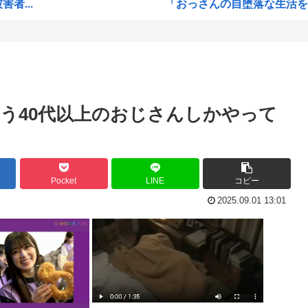
者...
「おっさんの自堕落な生活を美
て
韓国、サッカーW杯予選で審判
ッズ...
ジョジョのシーザー「やってな
り」
韓国人「竹田恒泰とか36親等
うな...
結局「SPY×FAMILY」は
う40代以上のおじさんしかやって
リも...
韓国サッカー協会、外国人審
ﾎ...
韓国人「韓国サッカー協会が行
大本...
【超画像 】週刊少年ジャン
Pocket
LINE
コピー
外国人「2002年W杯は?」韓
2025.09.01 13:01
接待
海外「日本なんて行くんじゃな
え？なんでみんな『みいちゃん
【衝撃】 韓国人「宮崎駿が
ｗｗ
韓国人「韓国サッカー協会が行
被災...
【HUNTER×HUNTER】ヒ