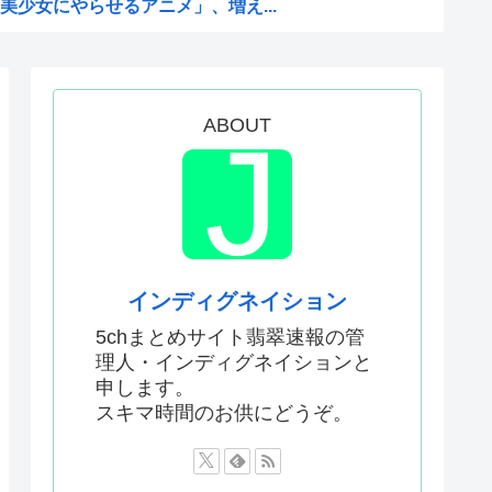
少女にやらせるアニメ」、増え...
を性接待して買収していたこと...
い犯罪は殺人だけです。」←こ...
を養子に迎えるなら天皇の血を...
ABOUT
何が悪かったのか
判員数十人に性的接待。羨ま死刑
った国際試合の性的接待の全容...
プ、世代交代に失敗
国サッカーに衝撃的不祥事！...
インディグネイション
かった…」 日本を知ってしま...
5chまとめサイト翡翠速報の管
理人・インディグネイションと
と山田さん』のアニメ化に怒っ...
申します。
首を縦に振った金額」
スキマ時間のお供にどうぞ。
った国際試合の性的接待の全容...
ソカさん、ビスケより弱か...