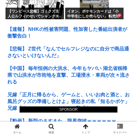
【ワンピース悲報】ゴミクズ主
イオン、ポケモンカードは「小
人公ルフィのせいでシャンクス
中学生にしか売らない」 転売対
に続きギャバンの腕も無くなる
策の決断が「素晴らしい」
www
【速報】 NHKの性被害問題、性加害した番組出演者が
衝撃告白！
【悲報】 Z世代「なんでセルフレジなのに自分で商品通
さないといけないんだ」
【中国】 毎年恒例の大洪水、今年もヤバい 湖北省秭帰
県で山洪水が市街地を直撃、工場浸水・車両が次々流さ
れる
兄嫁「正月に帰るから、ゲームと、いいお肉と酒と、お
風呂グッズの準備しとけよ」寝起きの私「知るかボケ」
兄嫁「キィィィィー！！！！」私「あ…」
SPONSOR
【動画】 新型のさすまた、限界突破ｗｗｗｗｗｗ
ホーム
検索
トップ
サイドバー
【悲報】 有吉、一般人に「ド正論」を叩きつけて炎上