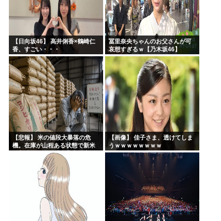
【日向坂46】 高井俐香×鶴崎仁
冨里奈央ちゃんのお父さんが可
香、すごい・・・
哀想すぎるｗ【乃木坂46】
【悲報】 米の値段大暴落の危
【画像】 佳子さま、透けてしま
機。在庫が山程ある状態で新米
うｗｗｗｗｗｗｗｗ
の収穫始まる。「米農家が生活
できない」