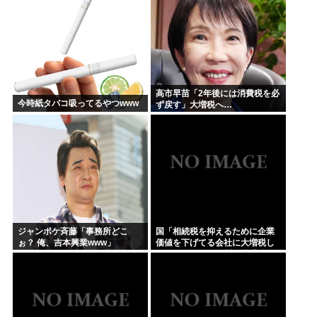
高市早苗「2年後には消費税を必
今時紙タバコ吸ってるやつwww
ず戻す」大増税へ…
ジャンポケ斉藤「事務所どこ
国「相続税を抑えるために企業
ぉ？ 俺、吉本興業www」
価値を下げてる会社に大増税し
ます。低PBRの会社は大増税を
覚悟せよ」