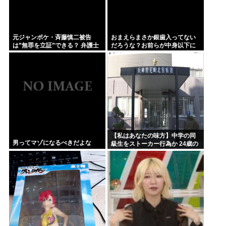
元ジャンポケ・斉藤慎二被告
おまえらまさか銀歯入ってない
は”無罪を立証”できる？ 弁護士
だろうな？お前らが中身以下に
が解説
評価される原因は口開けた時に
見える銀歯
【私はあなたの味方】中学の同
男ってマゾになるべきだよな
級生をストーカー行為か 24歳の
女を逮捕 男性の自宅に唐揚げや
文庫本など繰り返し届ける / 兵庫
県