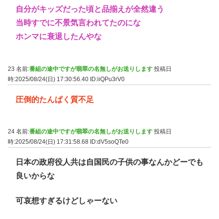
自分がキッズだった頃と品揃えが全然違う
当時すでに不景気言われてたのにな
ホンマに衰退したんやな
23 名前:
番組の途中ですが翡翠の名無しがお送りします
投稿日
時:2025/08/24(日) 17:30:56.40
ID:iiQPu3rV0
圧倒的たんぱく質不足
24 名前:
番組の途中ですが翡翠の名無しがお送りします
投稿日
時:2025/08/24(日) 17:31:58.68
ID:dV5soQTe0
日本の政府役人共は自国民の子供の事なんかどーでも
良いからな
可哀想すぎるけどしゃーない