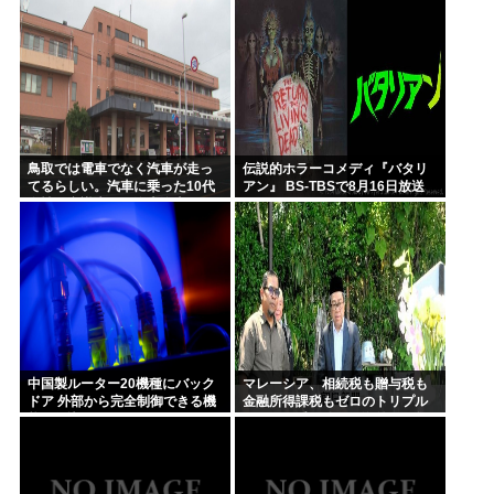
って
悪かったことがハッキリする件
ｗｗｗｗ
鳥取では電車でなく汽車が走っ
伝説的ホラーコメディ『バタリ
てるらしい。汽車に乗った10代
アン』 BS-TBSで8月16日放送
女性が意識失う。汽車汽車ぽっ
ぽぽっぽ
中国製ルーター20機種にバック
マレーシア、相続税も贈与税も
ドア 外部から完全制御できる機
金融所得課税もゼロのトリプル
能が仕込まれていた
ゼロで優秀な移民を海外から集
めてしまう…