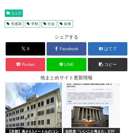
なんG
先進国
学校
社会
給食
シェアする
X
Facebook
はてブ
Pocket
LINE
コピー
他まとめサイト更新情報
【京都】高さ4.3メートルのコン
自民党「いいこと考えた、ETF