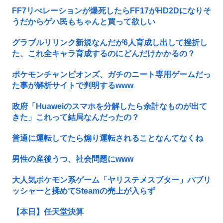
FF7リべレーションが爆死したらFF17がHD2Dになりそ
うだからゲハ民もちゃんと買って欲しい
グラブルリリンク新規なんだが6人育成し出して挫折し
た、これ全キャラ育成するのにどんだけかかるの？
ポケモンチャンピオンズ、ガチのニート専用ゲームだっ
た事が解析サイトで判明するwww
政府「Huaweiのスマホを分解したら余計なものが出て
きた」これって結局なんだったの？
普通に運転してたら煽り運転されることなんてなくね
男性の産後うつ、社会問題にwww
大人気ポケモン系ゲーム「ヤリステメスブター」パブリ
ッシャーと揉めてSteamの売上が入らず
【本日】任天堂決算