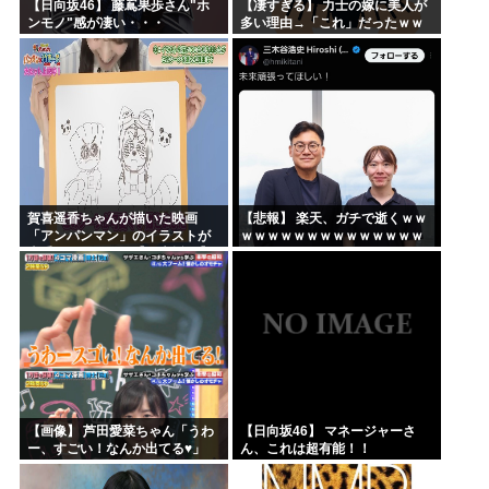
【日向坂46】 藤嶌果歩さん"ホ
【凄すぎる】 力士の嫁に美人が
ンモノ"感が凄い・・・
多い理由→「これ」だったｗｗ
ｗｗｗｗｗ
賀喜遥香ちゃんが描いた映画
【悲報】 楽天、ガチで逝くｗｗ
「アンパンマン」のイラストが
ｗｗｗｗｗｗｗｗｗｗｗｗｗｗ
上手すぎる！！！【乃木坂46】
ｗｗｗｗ
【画像】 芦田愛菜ちゃん「うわ
【日向坂46】 マネージャーさ
ー、すごい！なんか出てる♥」
ん、これは超有能！！