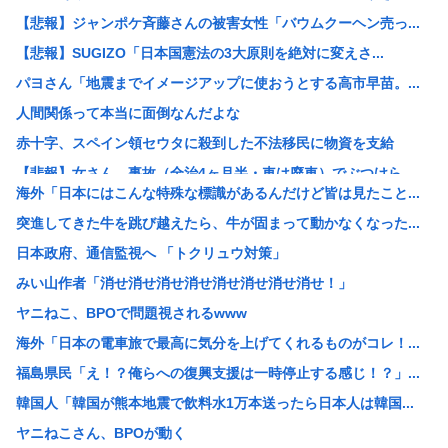
【悲報】ジャンポケ斉藤さんの被害女性「バウムクーヘン売っ...
【悲報】SUGIZO「日本国憲法の3大原則を絶対に変えさ...
パヨさん「地震までイメージアップに使おうとする高市早苗。...
人間関係って本当に面倒なんだよな
赤十字、スペイン領セウタに殺到した不法移民に物資を支給
【悲報】女さん、事故（全治4ヶ月半・車は廃車）でぶつけら...
海外「日本にはこんな特殊な標識があるんだけど皆は見たこと...
高市早苗熊本視察PVを映像ディレクターが本気で分析した結...
突進してきた牛を跳び越えたら、牛が固まって動かなくなった...
ゼレンスキー大統領「日本の支援は大きくない」3兆円も支援...
日本政府、通信監視へ 「トクリュウ対策」
【ひろゆき他】Xのインフルエンサー達「高市さぁ、為替介入...
みい山作者「消せ消せ消せ消せ消せ消せ消せ消せ！」
前泊博盛氏「私が総理大臣になったら中国に謝罪しに行きます...
ヤニねこ、BPOで問題視されるwww
【画像】ひなこのーと作者、またも一線を超える(朝活～くぱ...
海外「日本の電車旅で最高に気分を上げてくれるものがコレ！...
【速報】NHKの性被害問題、性加害した番組出演者が衝撃告...
福島県民「え！？俺らへの復興支援は一時停止する感じ！？」...
仲居さんに「ありがとう」と言うエッヂャー、袋叩きにされて...
韓国人「韓国が熊本地震で飲料水1万本送ったら日本人は韓国...
円は年末149円へ、BofA予想修正 協調介入に加え日銀...
ヤニねこさん、BPOが動く
【消費減税】日本の社会保障、岐路に 財源5兆円見通し立た...