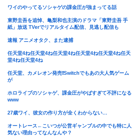
ワイのやってるソシャゲの課金圧が強まってる話
東野圭吾を追悼、亀梨和也主演のドラマ「東野圭吾 手
紙」放送 TVerでリアルタイム配信、見逃し配信も
速報 アニメオタク、また逮捕
任天堂4ね任天堂4ね任天堂4ね任天堂4ね任天堂4ね任天
堂4ね任天堂4ね
任天堂、カメレオン発売❗Switchでもあの大人気ゲーム
が
ホロライブのソシャゲ、課金圧がやばすぎて不評になる
www
27歳ワイ、彼女の作り方が全くわからない…
オートレース←こいつが公営ギャンブルの中でも特に人
気ない理由ってなんなんや？