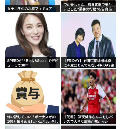
でか美ちゃん、満員電車でモヤ
女子小学生の水着フィギュア
ッとした”乗客の行動”を告白 自
身を扇子などであおぐ人に「オ
イニーがつらくて…」
SPEEDが「Body&Soul」でデビ
【FRIDAY】 佐藤二朗＆橋本愛
ューして30年
に今度はとんでもないFRIDAY砲
が炸裂してしまう！
怖い話していい？ボーナスが約
【朗報】 冨安健洋さん…もしパ
100万振り込まれたんだよ、そし
レスで大きな故障が無かった
たら嫁が「5万円使っていいよ」
ら、アーセナルのメディカルが