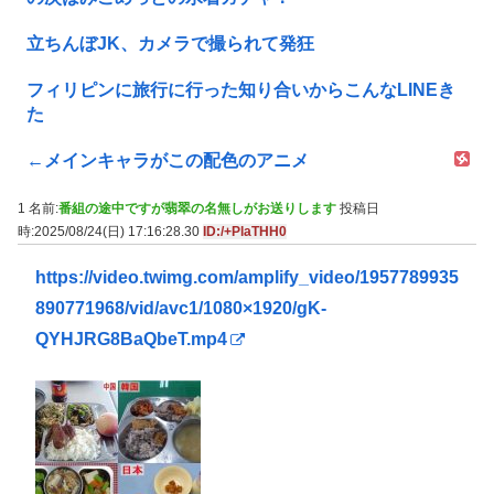
立ちんぼJK、カメラで撮られて発狂
フィリピンに旅行に行った知り合いからこんなLINEき
た
←メインキャラがこの配色のアニメ
1 名前:
番組の途中ですが翡翠の名無しがお送りします
投稿日
時:2025/08/24(日) 17:16:28.30
ID:/+PlaTHH0
https://video.twimg.com/amplify_video/1957789935
890771968/vid/avc1/1080×1920/gK-
QYHJRG8BaQbeT.mp4