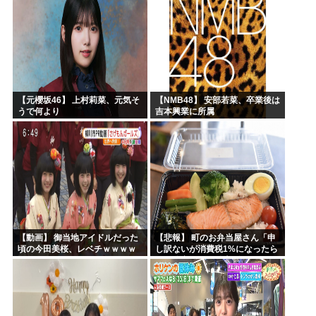
【元櫻坂46】 上村莉菜、元気そ
【NMB48】 安部若菜、卒業後は
うで何より
吉本興業に所属
【動画】 御当地アイドルだった
【悲報】 町のお弁当屋さん「申
頃の今田美桜、レベチｗｗｗｗ
し訳ないが消費税1%になったら
ｗｗｗｗｗｗｗｗｗｗｗｗｗｗ
その分商品代を値上げするわ」