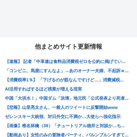
他まとめサイト更新情報
【速報】 記者「中革連は食料品消費税ゼロを公約に掲げてい...
「コンビニ、馬鹿にすんなよ」→あのオーナー夫婦、不起訴ｗ...
【消費税率1％】 「下げるのが筋なんですけど…」消費減税...
AI活用すればするほど残業が増える現実
中国「大洪水！」中国ダム「決壊」地元民「公式発表より死者...
【悲報】山里亮太さん、一般人のツイートに反撃開始www
ゼレンスキー大統領、対日外交に不満か…大使らへ強化指示
【画像】椎名林檎（38）「チュートリアル徳井と対談か…ち...
【動画あり】女性のみの冒険者パーティ、バルンブルンすぎて...