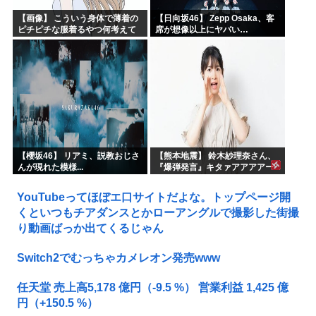
【画像】 こういう身体で薄着の
【日向坂46】 Zepp Osaka、客
ピチピチな服着るやつ何考えて
席が想像以上にヤバい…
るんだよ
【櫻坂46】 リアミ、説教おじさ
【熊本地震】 鈴木紗理奈さん、
んが現れた模様...
『爆弾発言』キタァアアアアー
ーーーーー！！
YouTubeってほぼエ口サイトだよな。トップページ開
くといつもチアダンスとかローアングルで撮影した街撮
り動画ばっか出てくるじゃん
Switch2でむっちゃカメレオン発売www
任天堂 売上高5,178 億円（-9.5 %） 営業利益 1,425 億
円（+150.5 %）