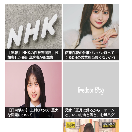
露悪系アニメ、次なるステージへ
「ムクゲェジ漫画」ガチでリアルだったwww
【原爆の日】へいわをかえせ
みい山、あんだけ騒ぎになってるのに未だにどこのメディアも...
週刊少年ジャンプ、発行部数100万部割れwww
日本人「うちの犬、たまたまついてきた八百屋で一目惚れした...
【速報】 NHKの性被害問題、性
伊藤百花の仕事バンバン取って
加害した番組出演者が衝撃告
くるDHの営業担当凄くないか？
白！
今年のボーナス凄いことになり
そう！！【AKB48いともも】
【日向坂46】 上村ひなの、重大
兄嫁「正月に帰るから、ゲーム
な問題について
と、いいお肉と酒と、お風呂グ
ッズの準備しとけよ」寝起きの
私「知るかボケ」兄嫁「キィィ
ィィー！！！！」私「あ…」