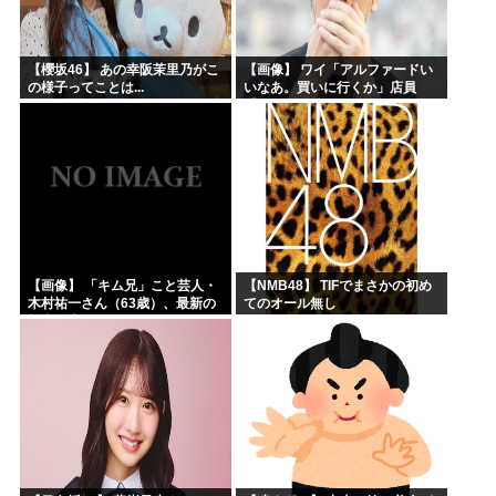
【櫻坂46】 あの幸阪茉里乃がこ
【画像】 ワイ「アルファードい
の様子ってことは...
いなあ。買いに行くか」店員
「ほいっ見積もりな！」ワイ
「金額おかしくね？」←お前ら
もそう思うよな？？？？？
【画像】 「キム兄」こと芸人・
【NMB48】 TIFでまさかの初め
木村祐一さん（63歳）、最新の
てのオール無し
松本人志さんとのツーショット
が完全に別人だとネット騒然！
「マジで誰かわからん」...