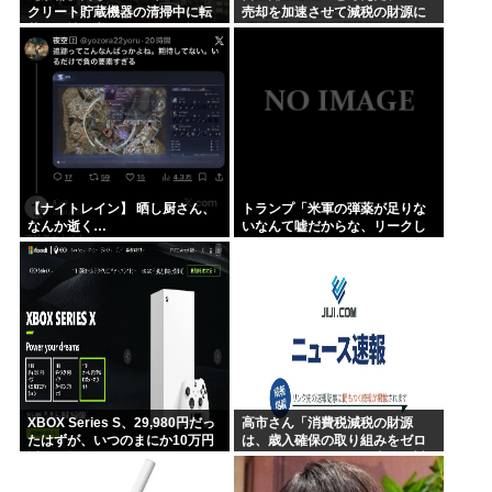
クリート貯蔵機器の清掃中に転
売却を加速させて減税の財源に
落し男性死亡、伏見区の工場
しよう」
【ナイトレイン】 晒し厨さん、
トランプ「米軍の弾薬が足りな
なんか逝く…
いなんて嘘だからな、リークし
た奴は懲役刑だ！」
XBOX Series S、29,980円だっ
高市さん「消費税減税の財源
たはずが、いつのまにか10万円
は、歳入確保の取り組みをゼロ
近い価格に
ベースで進めることで十分に対
応できる」サナ、有能