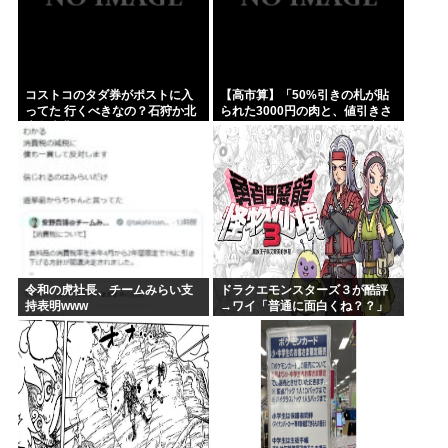
コストコのタダ券がポストに入
【高市算】「50%引きの札が貼
ってた 行くべきなの？石狩か北
られた3000円の肉と、値引きさ
広島大曲だよな
れていない1000円の肉では安い
のはどちらか」父の答え「50%
引きの肉」
令和の虎社長、チームみらい支
ドラクエモンスターズ３が酷評
持表明www
→ワイ「普通に面白くね？？」