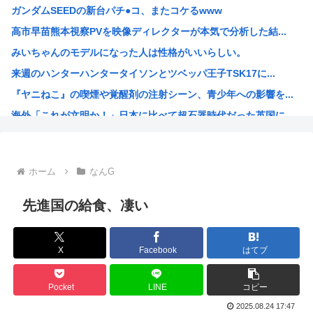
ガンダムSEEDの新台パチ●コ、またコケるwww
高市「永住許可が出たら生活保護貰おうなんて外国人が増えて...
高市早苗熊本視察PVを映像ディレクターが本気で分析した結...
最近の若年、芸能人を全然知らないwww
みいちゃんのモデルになった人は性格がいいらしい。
秋田にアラブが2兆円の投資決定
来週のハンターハンタータイソンとツベッパ王子TSK17に...
イランがホルムズ海峡を通航する全商船に7%の通航料を課す...
『ヤニねこ』の喫煙や覚醒剤の注射シーン、青少年への影響を...
【悲報】ちいかわ原作セイレーン編リアルタイム勢「つまんね...
海外「これが文明か！」日本に比べて超石器時代だった英国に...
ワイの昼飯見て
ゼレンスキー大統領「日本の支援は大きくない」3兆円も支援...
「沢城みゆき」「悠木碧」「坂本真綾」「黒沢ともよ」パチ●...
ホーム
なんG
「安倍晋三」「麻生太郎」「石原慎太郎」「高市早苗」 無礼...
漫画「人間を舐めるなよ…！」←こういう展開好きなんやが
先進国の給食、凄い
ハンターハンター、とんでもねえ伏線が発掘されるwww
ひなこのーと作者、ついに限界突破
X
Facebook
はてブ
韓国、日本で韓国籍のインフルエンサーが7台の車に当て逃げ...
【海外の反応】 なぜイチローはあんなに敬遠四球が多かった...
Pocket
LINE
コピー
割とマジで年収400以下の人ってどう暮らしてるの？この人...
2025.08.24 17:47