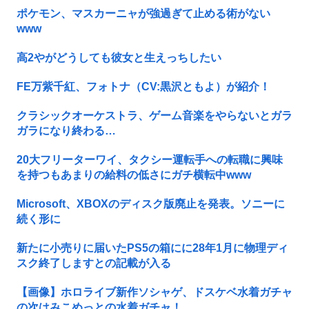
ポケモン、マスカーニャが強過ぎて止める術がない
www
高2やがどうしても彼女と生えっちしたい
FE万紫千紅、フォトナ（CV:黒沢ともよ）が紹介！
クラシックオーケストラ、ゲーム音楽をやらないとガラ
ガラになり終わる…
20大フリーターワイ、タクシー運転手への転職に興味
を持つもあまりの給料の低さにガチ横転中www
Microsoft、XBOXのディスク版廃止を発表。ソニーに
続く形に
新たに小売りに届いたPS5の箱にに28年1月に物理ディ
スク終了しますとの記載が入る
【画像】ホロライブ新作ソシャゲ、ドスケベ水着ガチャ
の次はみこめっとの水着ガチャ！