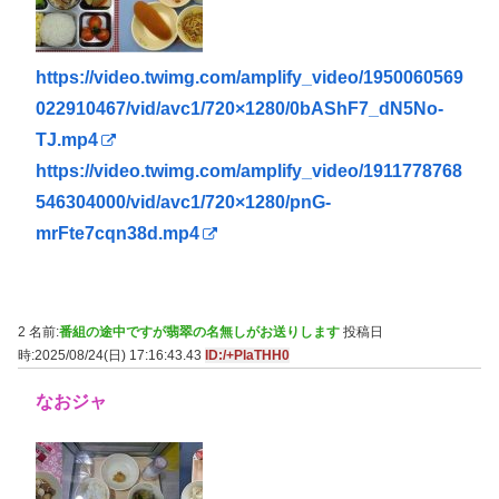
https://video.twimg.com/amplify_video/1950060569
022910467/vid/avc1/720×1280/0bAShF7_dN5No-
TJ.mp4
https://video.twimg.com/amplify_video/1911778768
546304000/vid/avc1/720×1280/pnG-
mrFte7cqn38d.mp4
2 名前:
番組の途中ですが翡翠の名無しがお送りします
投稿日
時:2025/08/24(日) 17:16:43.43
ID:/+PlaTHH0
なおジャ