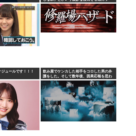
にしたせいで100万部切る
スケジュールです！！！
飲み屋でケンカした相手をコロした男の弁
護をした。そして数年後、因果応報を思わ
せる出来事が…