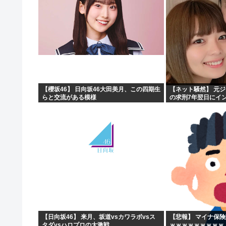
【櫻坂46】 日向坂46大田美月、この四期生
【ネット騒然】 元
らと交流がある模様
の求刑7年翌日にイ
ガチでヤバすぎる…
【日向坂46】 来月、坂道vsカワラボvsス
【悲報】 マイナ保
タダvsハロプロの大激戦
ｗｗｗｗｗｗｗｗｗ