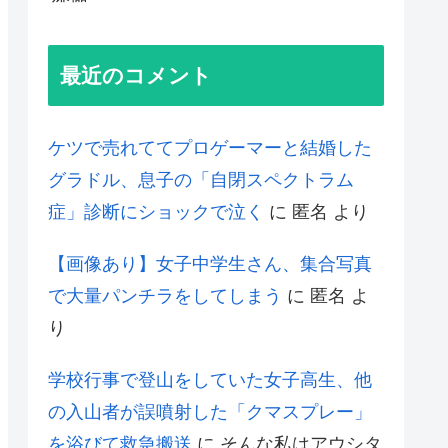
最近のコメント
ケツで売れててプロゲーマーと結婚した
グラドル、息子の「自閉スペクトラム
症」診断にショックで泣く
に
匿名
より
【画像あり】女子中学生さん、集合写真
で大量パンチラをしてしまう
に
匿名
よ
り
学校行事で登山をしていた女子高生、他
の入山者が誤噴射した「クマスプレー」
を浴びて救急搬送
に
そんな私はアウシタ