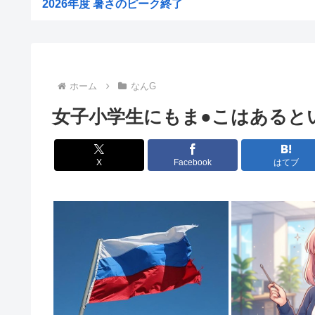
2026年度 暑さのピーク終了
【画像】大阪の花火大会、民度がレベチ
【悲報】腫瘍と間違えて正常な脳みそを摘出された女性、
【悲報】大久保佳代子、100万円貢いだ“最後の恋愛”は「
ホーム
なんG
【悲報】新NISA33歳で満額埋め終わるワイ人生アガリの
女子小学生にもま●こはあると
【画像】道重さゆみのお乳wwwこれでパイズリされたら3
【画像】女子野球部員『星よつは』とかいうガチで可愛す
X
Facebook
はてブ
女球審、高校球児にキレられてしまうwww
中居正広、熊本地震直後に現地炊き出しに参加してい
30歳で初めてできた彼女(32)が「どういう神経してたら.
【悲報】免許取りたての娘さん、猛者すぎて炎上する
【画像】 セブンイレブン、ついに神商品を販売
平成ノブシコブシの吉村が生き残って相方が消えた理
世界初の超伝導量子熱機関…燃料もピストンもない量子エ