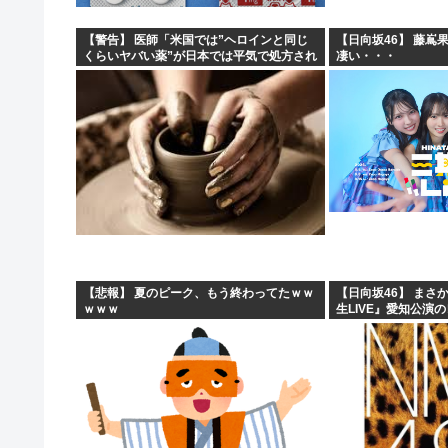
【警告】 医師「米国では”ヘロインと同じ
【日向坂46】 藤嶌
くらいヤバい薬”が日本では平気で処方され
凄い・・・
てる」
【悲報】 夏のピーク、もう終わってたｗｗ
【日向坂46】 まさ
ｗｗｗ
生LIVE』愛知公演