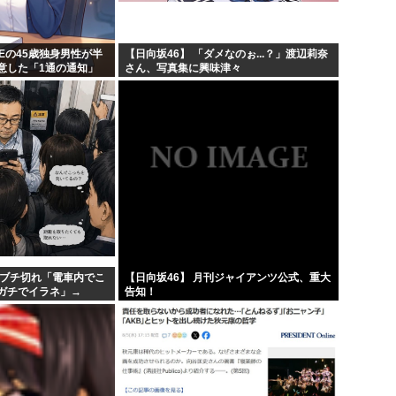
の呪...
あのガンプラさん、投げ売り
滅亡...
農水省「食料自給率37%で過去
REの45歳独身男性が半
【日向坂46】 「ダメなのぉ...？」渡辺莉奈
意した「1通の通知」
さん、写真集に興味津々
工学博士「国民が反中に染ま
が凄...
ちいかわ、先週比209%www
、ブチ切れ「電車内でこ
【日向坂46】 月刊ジャイアンツ公式、重大
ガチでイラネ」→
告知！