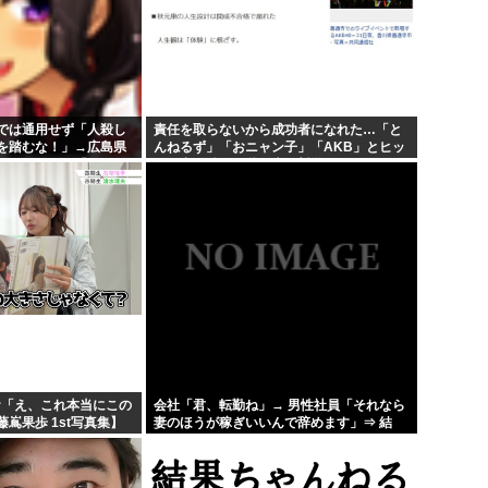
では通用せず「人殺し
責任を取らないから成功者になれた…「と
を踏むな！」→広島県
んねるず」「おニャン子」「AKB」とヒッ
いんじゃ！」「ワシら
トを出し続けた秋元康の哲学！！！
お「え、これ本当にこの
会社「君、転勤ね」→ 男性社員「それなら
嶌果歩 1st写真集】
妻のほうが稼ぎいいんで辞めます」⇒ 結
果・・・