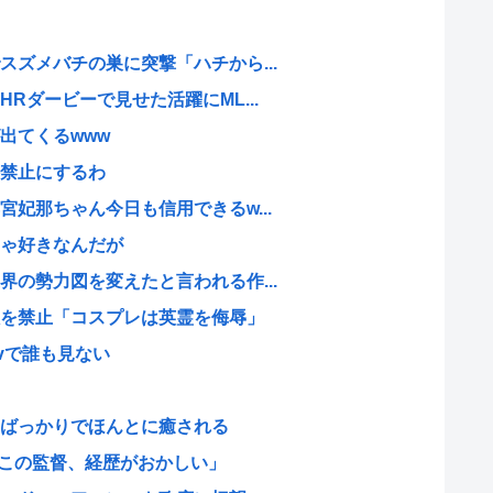
ズメバチの巣に突撃「ハチから...
Rダービーで見せた活躍にML...
出てくるwww
禁止にするわ
妃那ちゃん今日も信用できるw...
ゃ好きなんだが
の勢力図を変えたと言われる作...
を禁止「コスプレは英霊を侮辱」
ivで誰も見ない
ばっかりでほんとに癒される
のこの監督、経歴がおかしい」