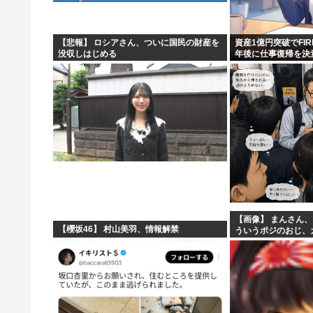
ロシア外務省報道官、平和宣言を非難「広島市長は『偽り
【高市】トランプ「イランが核入手したら2分でイタリア
【悲報】 ロシアさん、ついに国民の財産を
資産1億円突破でFI
没収しはじめる
年後に仕事復帰を決
【画像】あのちゃん、上半身ほぼ裸でご乱心
NHK会長「パトカー・消防車からの受信料徴収、猛反発
【画像】 まんさん
【櫻坂46】 村山美羽、情報解禁
ういうポジのおじ、