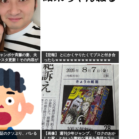
ジャンポケ斉藤の妻、夫
【悲報】 とにかくヤりたくてブスと付き合
ンスタ更新！その内容が
ったらｗｗｗｗｗｗｗｗｗｗｗｗｗｗｗ
険証のクソぶり、バレる
【画像】 週刊少年ジャンプ、「ロクのおか
しな家」とかいう微妙な漫画を巻頭カラー