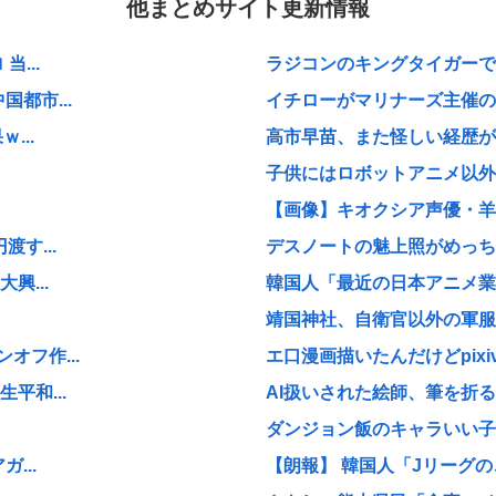
他まとめサイト更新情報
...
ラジコンのキングタイガーでス
都市...
イチローがマリナーズ主催のH
...
高市早苗、また怪しい経歴が
子供にはロボットアニメ以外
【画像】キオクシア声優・羊宮
す...
デスノートの魅上照がめっち
興...
韓国人「最近の日本アニメ業界
靖国神社、自衛官以外の軍服
フ作...
エ口漫画描いたんだけどpix
平和...
AI扱いされた絵師、筆を折る
ダンジョン飯のキャラいい子
...
【朗報】 韓国人「Jリーグ