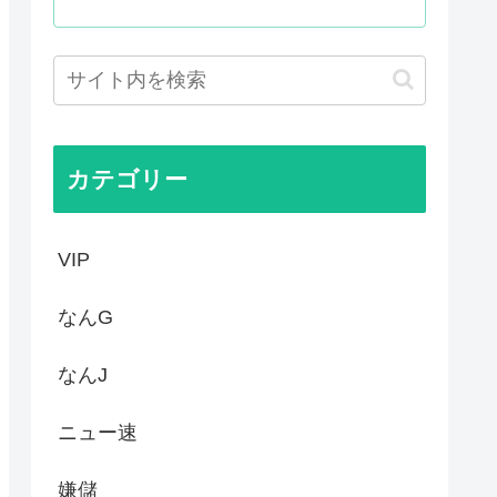
される
最低」 肥料は輸入ほぼ10...
っているから自民党は勝った
カテゴリー
VIP
なんG
なんJ
ニュー速
嫌儲