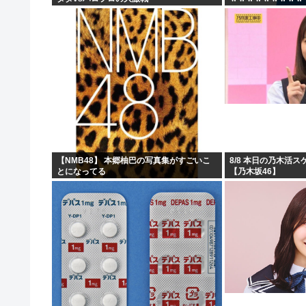
【NMB48】 本郷柚巴の写真集がすごいこ
8/8 本日の乃木活
とになってる
【乃木坂46】