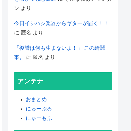
ン
より
今日イシバシ楽器からギターが届く！！
に
匿名
より
「復讐は何も生まないよ！」 この綺麗
事。
に
匿名
より
アンテナ
おまとめ
にゅーぷる
にゅーもふ