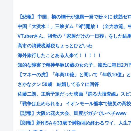
【悲報】 中国、橋の欄干が強風一発で粉々に 鉄筋ゼロ 当
中国「大洪水！」三峡ダム「9門開放！（全力放流」中国
VTuberさん、祖母の「家族だけの一日葬」をした結果ｗ
高市の消費税減税ちょっとひどいわ
海外旅行したことある人来て！！！！！
知的な障害で精神年齢10歳の女の子、彼氏に毎日2万円渡
【マネーの虎】「年商10億」と聞いて「年収10億」と大
さかなクン 50歳 結婚してる？に回答
佐藤二朗、主演予定だった映画『踊る大捜査線』スピンオ
「戦争は止められる」 イオンモール熊本で被災の高校生
【悲報】大阪の花火大会、民度がガチでレベチwww
【朗報】新NISAを33歳で満額埋め終わるワイ、人生アガ