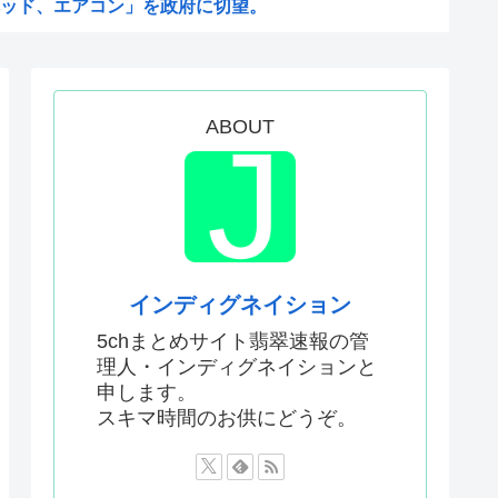
ッド、エアコン」を政府に切望。
たのはガチだった！ 審判を性...
妃那さん…
参拝を禁止へ
ABOUT
入手したら2分でイタリア滅亡...
るかわからないWWW
げぇ！これもう人間のイラスト...
沖縄のスーパーに行ってみたら...
飲まない！』と大騒ぎしていた...
インディグネイション
は思えないレベルで美しい…！...
5chまとめサイト翡翠速報の管
理人・インディグネイションと
てるけどこれ本当に政策として...
申します。
い漫画見つけたわ
スキマ時間のお供にどうぞ。
思ってないわよ！判決が到底承...
大阪万博の跡地を “お金持ち...