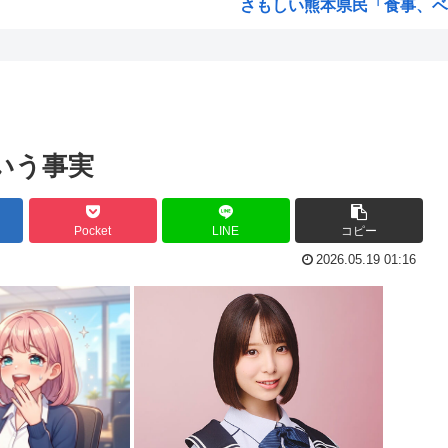
さもしい熊本県民「食事、ベ
韓国がサッカーの審判を買収し
自発...
【緊急速報】信用声優の羊宮
...
靖国神社、軍服コスプレでの
...
【高市】トランプ「イランが核
いう事実
秒...
ハンターハンター今何やって
ぎる...
5年前お前ら「AIイラストす
Pocket
LINE
コピー
韓国人「台風で品不足になった
2026.05.19 01:16
た
韓国人「『日本ビールは絶対に
..
海外「日本のこの場所は現実と
www
NISAのせいで少子化加速し
女が100パーセント見てな
由
高市早苗「袴田さんを犯人だと
ンジ...
【維新速報】副首都・大阪都「