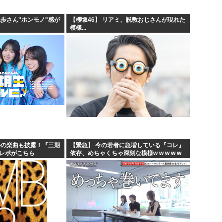
果歩さん"ホンモノ"感が
【櫻坂46】 リアミ、説教おじさんが現れた
模様...
かの楽曲も披露！『三期
【緊急】 今の若者に急増している『コレ』
のレポがこちら
依存、めちゃくちゃ深刻な模様w w w w w
w w w w w