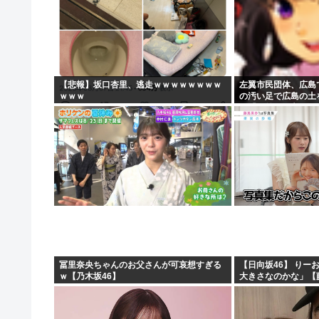
【悲報】坂口杏里、逃走ｗｗｗｗｗｗｗｗ
左翼市民団体、広島
ｗｗｗ
の汚い足で広島の土
民「お前らの方が汚
が広島県民じゃ」
冨里奈央ちゃんのお父さんが可哀想すぎる
【日向坂46】 りー
ｗ【乃木坂46】
大きさなのかな」【藤