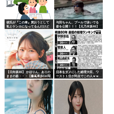
彼氏が『この車』買おうとして
与田ちゃん、プールで泳いでる
私とケンカになってるんだけど
姿を公開！！！【元乃木坂46】
ｗｗｗｗｗｗ
【日向坂46】 かほりん、ありの
日本をダメにした総理大臣、ワ
ままの姿・・・【藤嶌果歩1st写
ースト１位が同点でこの人ｗｗ
真集】
ｗｗｗｗ