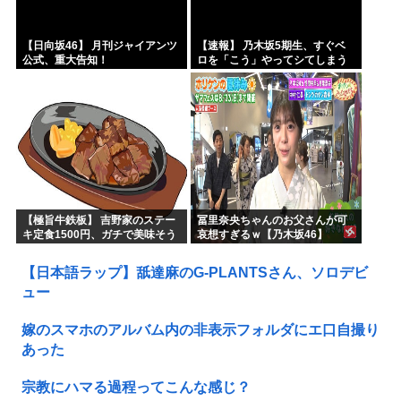
【日向坂46】 月刊ジャイアンツ
【速報】 乃木坂5期生、すぐベ
公式、重大告知！
ロを「こう」やってシてしまう
ｗｗｗｗｗｗ
【極旨牛鉄板】 吉野家のステー
冨里奈央ちゃんのお父さんが可
キ定食1500円、ガチで美味そう
哀想すぎるｗ【乃木坂46】
ｗｗｗ
【日本語ラップ】舐達麻のG-PLANTSさん、ソロデビ
ュー
嫁のスマホのアルバム内の非表示フォルダにエ口自撮り
あった
宗教にハマる過程ってこんな感じ？