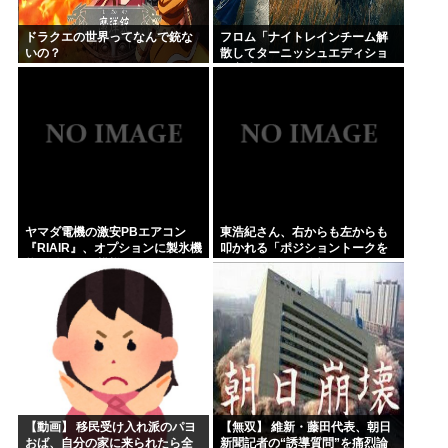
ドラクエの世界ってなんで銃な
フロム「ナイトレインチーム解
いの？
散してターニッシュエディショ
ン完成させました」←これｗｗ
ｗｗ
ヤマダ電機の激安PBエアコン
東浩紀さん、右からも左からも
『RIAIR』、オプションに製氷機
叩かれる「ポジショントークを
能も付いてた模様www
しないからこそ信頼できる」と
擁護されるwww
【動画】 移民受け入れ派のパヨ
【無双】 維新・藤田代表、朝日
おば、自分の家に来られたら全
新聞記者の“誘導質問”を痛烈論