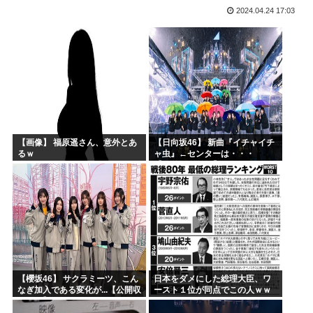
2024.04.24 17:03
高市早苗の消費税減税、93%が「賛成」www
ワイ小学生やけどアナログで絵描いたから見て
国家情報局のスパイ通報フォーム、マイクロソフト365だっ...
ハンターハンターのゴンっておるやん
ちいかわのモモンガ、逝きそう
韓国人「韓国に10年間の出場権剥奪や過去ワールドカップ、...
【画像】 福原遥さん、意外とあ
【日向坂46】 新曲『イチャイチ
るｗ
ャ虫』←センターは・・・
【18thシングル】
【櫻坂46】 サクラミーツ、こん
日本をダメにした総理大臣、ワ
なぎ加入である変化が...【公開収
ースト１位が同点でこの人ｗｗ
録レポ】
ｗｗｗｗ