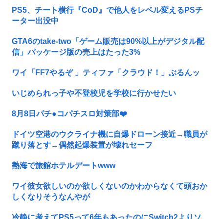
PS5、チート横行『CoD』で他人をレベル変えるPSチ
ーター出没中
GTA6のtake-two「ゲーム販売は90%以上がデジタル配
信」パッケージ版の売上はたった3%
ワイ「FF7やるぞ 」ティファ「クラウド！」ぶるんッ
いじめられっ子や不登校児を学校に行かせたい
8月8日パチ●コパチスロ対策部❤️
ドイツ空港のウクライナ機に自爆ドローン接近→職員が
蹴り落とす→偶然起爆装置が壊れセーフ
熱海で旅館ホテルデートwww
ワイ彼女欲しいのか欲しくないのかわからなくて頭おか
しくなりそうなんやが
冷静に考えてPS5って6年もあったのにSwitch2よりソ