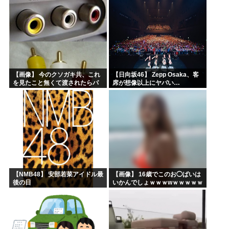
【画像】 今のクソガキ共、これ
【日向坂46】 Zepp Osaka、客
を見たこと無くて渡されたらパ
席が想像以上にヤバい…
ニクるらしいｗｗｗｗｗｗｗｗ
ｗｗｗｗｗ
【NMB48】 安部若菜アイドル最
【画像】 16歳でこのお◯ぱいは
後の日
いかんでしょｗｗｗwｗｗｗｗｗ
ｗｗｗ❤