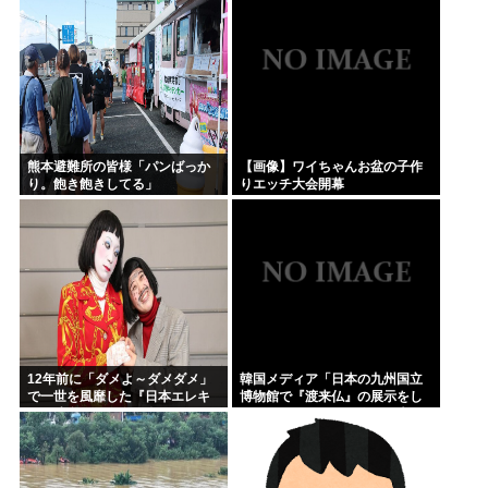
糸！
熊本避難所の皆様「パンばっか
【画像】ワイちゃんお盆の子作
り。飽き飽きしてる」
りエッチ大会開幕
12年前に「ダメよ～ダメダメ」
韓国メディア「日本の九州国立
で一世を風靡した『日本エレキ
博物館で『渡来仏』の展示をし
テル連合』、現在の姿がヤバす
ているが、これら仏像が日本に
ぎるｗｗｗｗｗｗ
略奪された経緯を記すべきだ」
……えーっと、李氏朝鮮の廃...