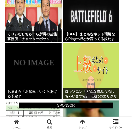
くりぃむしちゅーら所属の芸能
【BF6】 まともなネット環境な
事務所「チャッターボック
らPing一桁とか言ってる奴たま
ス」、熊本地震被災地に災害義
にいるけどマヌケすぎる
援金寄付を発表
おまえら「お盆玉」いくらあげ
ロキソニン「どんな痛みも治し
る予定？
ちゃいますw」←現代のエリクサ
ーやろ…
SPONSOR
ホーム
検索
トップ
サイドバー