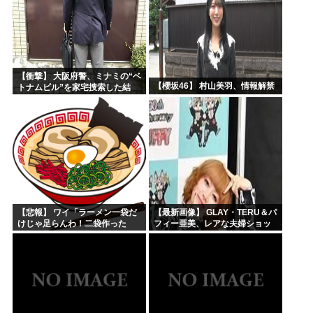
【衝撃】 大阪府警、ミナミの“ベ
【櫻坂46】 村山美羽、情報解禁
トナムビル”を家宅捜索した結
果・・・・・・
【悲報】 ワイ「ラーメン一袋だ
【最新画像】 GLAY・TERU＆パ
けじゃ足らんわ！二袋作った
フィー亜美、レアな夫婦ショッ
ろ！」→結果ｗｗｗ
トを公開してしまう！