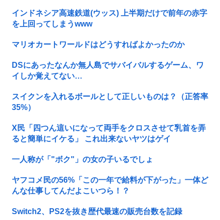
インドネシア高速鉄道(ウッス) 上半期だけで前年の赤字
を上回ってしまうwww
マリオカートワールドはどうすればよかったのか
DSにあったなんか無人島でサバイバルするゲーム、ワ
イしか覚えてない…
スイクンを入れるボールとして正しいものは？（正答率
35%）
X民「四つん這いになって両手をクロスさせて乳首を弄
ると簡単にイケる」 これ出来ないヤツはゲイ
一人称が「"ボク"」の女の子いるでしょ
ヤフコメ民の56%「この一年で給料が下がった」一体ど
んな仕事してんだよこいつら！？
Switch2、PS2を抜き歴代最速の販売台数を記録