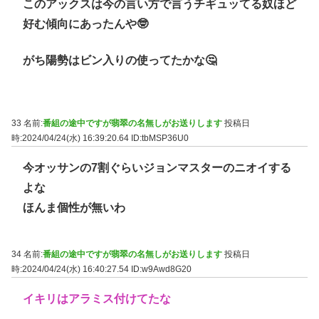
このアックスは今の言い方で言うチギュッてる奴ほど
好む傾向にあったんや🤓
がち陽勢はビン入りの使ってたかな🤔
33 名前:
番組の途中ですが翡翠の名無しがお送りします
投稿日
時:2024/04/24(水) 16:39:20.64
ID:tbMSP36U0
今オッサンの7割ぐらいジョンマスターのニオイする
よな
ほんま個性が無いわ
34 名前:
番組の途中ですが翡翠の名無しがお送りします
投稿日
時:2024/04/24(水) 16:40:27.54
ID:w9Awd8G20
イキリはアラミス付けてたな