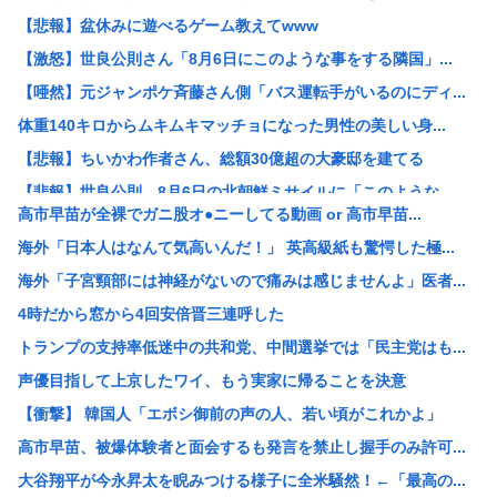
【悲報】盆休みに遊べるゲーム教えてwww
【激怒】世良公則さん「8月6日にこのような事をする隣国」...
【唖然】元ジャンポケ斉藤さん側「バス運転手がいるのにディ...
体重140キロからムキムキマッチョになった男性の美しい身...
【悲報】ちいかわ作者さん、総額30億超の大豪邸を建てる
【悲報】世良公則、8月6日の北朝鮮ミサイルに「このような...
高市早苗が全裸でガニ股オ●ニーしてる動画 or 高市早苗...
【悲報】元ジャンポケ斉藤側「バス運転手がいるのにディープ...
海外「日本人はなんて気高いんだ！」 英高級紙も驚愕した極...
【解決】アニメ業界「助けて！原作が枯渇してるの！」←いや...
海外「子宮頸部には神経がないので痛みは感じませんよ」医者...
好きな惣菜パンベスト3は?
4時だから窓から4回安倍晋三連呼した
髭剃りの替え刃って高過ぎじゃね？？
トランプの支持率低迷中の共和党、中間選挙では「民主党はも...
【衝撃画像】昔の『深夜アニメ』が凄すぎるwww「母親の前...
声優目指して上京したワイ、もう実家に帰ることを決意
“アンダーヘア脱毛”に中高年男性殺到のワケ…9年で患者数...
【衝撃】 韓国人「エボシ御前の声の人、若い頃がこれかよ」
【画像】ドカタさん、現場監督にガチギレwww
高市早苗、被爆体験者と面会するも発言を禁止し握手のみ許可...
【画像】橋本環奈さん、昔からビジュアルが完成されすぎてい...
大谷翔平が今永昇太を睨みつける様子に全米騒然！←「最高の...
姉の友人、友人の姉、エ口いのどっち？