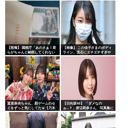
【怒報】 国税庁「あのさぁ！君
【画像】 この佳子さまのボディ
らがちゃんと納税してくれない
ライン、流石にエチエチすぎや
とこうなっちゃうけどどうす
ろ！
る？！」←これw w w w w w w w
冨里奈央ちゃん、罰ゲームのセ
【日向坂46】 「ダメなの
ミをずっと気にしてたｗ【乃木
ぉ...？」渡辺莉奈さん、写真集に
坂46】
興味津々