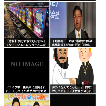
力で拒否るｗｗｗｗｗｗｗｗｗ
破する記者会見動画がネットで
ｗｗｗ
大反響ｗｗｗｗｗ
【悲報】 負けすぎて頭がおかし
下地幹郎氏、昨夜 沖縄県知事選
くなっているスロッターさんが
出馬報道を明確に否定「誤報。
発見される…
私は政治を引退した」「出な
い」「出ない。変わらない」と
繰り返し強調
ドライブ中、後続車に追突され
海外「なんてこった！」日本に
た。 そしてその助手席には絶対
対してカトリック教会が発した
に乗っていてはいけない人が乗
声明に海外からコメントが殺到
っていた。どうすればいいん
中
だ……..