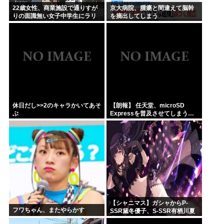
22歳女性、商業施設で通りすが
京大病院、腫瘍と間違えて脳幹
りの面識無い女子中学生にラリ
を摘出してしまう
アットして逮捕される
休日だし>>2のキャラかいてあそ
【朗報】 任天堂、microSD
ぶ
Expressを普及させてしまう…
【シャニマス】ガシャからP-
フワちゃん、またやらかす
SSR黛冬優子、S-SSR有栖川夏
葉が登場！イベントS-SR福丸小