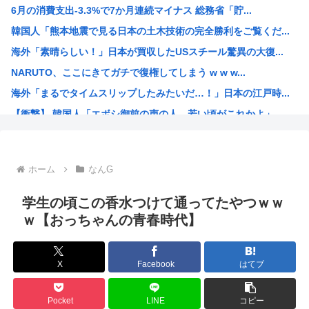
6月の消費支出-3.3%で7か月連続マイナス 総務省「貯...
自民党さん、障がい者福祉を切り捨てて財源捻出に成功www
韓国人「熊本地震で見る日本の土木技術の完全勝利をご覧くだ...
【激怒】ショートスリーパーさん「寝たほうがいいのでは？」...
海外「素晴らしい！」日本が買収したUSスチール驚異の大復...
【悲報】男の趣味Tier表、ガチでヤバすぎるwww
NARUTO、ここにきてガチで復権してしまう w w w...
【悲報】台風さん、もうわけわからん
海外「まるでタイムスリップしたみたいだ…！」日本の江戸時...
【悲報】じゃあ逆に「これはチェーン店でいいぞ」ってもの
【衝撃】 韓国人「エボシ御前の声の人、若い頃がこれかよ」
【画像】日本のアニメやゲーム、三国志の史実を歪めて歴史を...
首相官邸「高市総理の映像を悪用した偽サイトに注意してくだ...
ヤニネコに一つだけ文句言わせてくれ
ホーム
なんG
声優、なんかAIに勝ちそう。「声も「人格の象徴」明記、法...
高市政府「原油調達コストはみんなで負担してもらうわよ！」
学生の頃この香水つけて通ってたやつｗｗ
謎の新人女性声優H、彗星の如く水着で現れ声優水着界隈をざ...
ｗ【おっちゃんの青春時代】
【高市】「フキハラのプロ」高市早苗のほっぺたをプクッと膨...
大谷翔平が今永昇太を睨みつける様子に全米騒然！←「最高の...
X
Facebook
はてブ
海外「W杯は八百長だった」FIFA会長支持を表明したサッ...
例のダンスアニメの作者、ヤバすぎる
Pocket
LINE
コピー