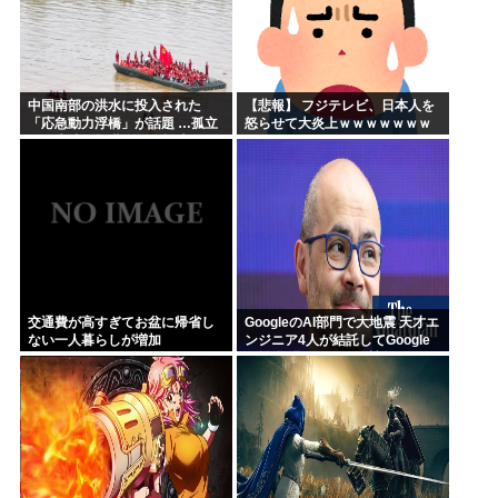
中国南部の洪水に投入された
【悲報】 フジテレビ、日本人を
「応急動力浮橋」が話題 …孤立
怒らせて大炎上ｗｗｗｗｗｗｗ
した生徒や教職員らを救助！
交通費が高すぎてお盆に帰省し
GoogleのAI部門で大地震 天才エ
ない一人暮らしが増加
ンジニア4人が結託してGoogle
を離脱 遅れを取るAI競争さらに
苦しく 株価に影響大