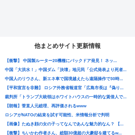
他まとめサイト更新情報
【衝撃】 中国製ルーター20機種にバックドア発見！ ネッ...
中国「大洪水！」中国ダム「決壊」地元民「公式発表より死者...
中国人のリウさん、新エネ車で国境越えたら遠隔操作で30時...
【平和宣言を非難】 ロシア外務省報道官「広島市長は『偽り...
裁判所「トランプ大統領はホワイトハウスの一時的な賃借人で...
【朗報】菅直人元総理、再評価されるwww
ロシアがNATOの結束を試す可能性、米情報分析で判明
【画像】たぬき顔の女の子ってなんであんな魅力的なん？ 【...
【衝撃】ちいかわ作者さん、総額30億超の大豪邸を建てるw...