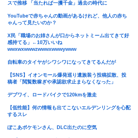
スで推移 「当たれば一攫千金」過去の時代に
YouTubeで赤ちゃんの動画があるけれど、他人の赤ち
ゃんって見たいのか？
X民「職場のお姉さんが口からネットミーム出てきて好
感持てる」←10万いいね
wwxwxwwwzwwwxwwwywww
自転車のタイヤがシワシワになってきてるんだが
【SNS】イオンモール爆発巡り遺族装う投稿拡散、投
稿者「閲覧数稼ぎや承認欲求止まらなくなった」
デブワイ、ロードバイクで120kmを激走
【低性能】何の情報も出てこないエルデンリングを心配
するスレ
ぽこあポケモンさん、DLC出たのに空気