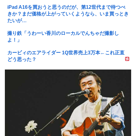
iPad A16を買おうと思うのだが、第12世代まで待つべ
きか？まだ価格が上がっていくようなら、いま買っとき
たいが…
撮り鉄「うわーい香川のローカルでんちゃだ撮影し
よ！」
カービィのエアライダー 1Q世界売上3万本←これ正直
どう思った？