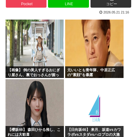
Pocket
LINE
コピー
ケンモメンの生きがいはなに？安倍晋三以外で
2026.05.21 21:16
夏場のロリコンおま●こが蒸れ蒸れしててエッチなぷりきゅあ...
高市早苗、今日長崎で平和祈念式典に参列して被爆体験者と面...
ワールドトリガー、対A級戦闘試験開始から約1年経過
名探偵プリキュア！ 反省会
韓国人「日本の某全国チェーン店の商品写真が話題になってい...
【画像】 例の美人すぎるおにぎ
元いいとも青年隊、中居正広
り屋さん、裏でおっさんが握っ
の”素顔”を暴露
ていたｗｗｗｗｗｗｗｗｗｗｗ
ｗｗｗｗｗｗ
【櫻坂46】 森田ひかる推し、こ
【日向坂46】 来月、坂道vsカワ
れには大歓喜
ラボvsスタダvsハロプロの大激