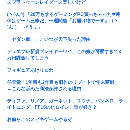
スプラトゥーンレイダース楽しいけど
(ヽ^ん^) 「20万もするゲーミングPC買っちゃった❤連
休はゲーム三昧だ」一週間後「お届け物でーす」（ヽ
´ん`）「そう…」
「セダン車」←こいつが天下失った理由
デュエプレ新規プレイヤーワイ、この娘が可愛すぎて3
万円課金してしまう
フィギュアあけりゅわ
任天堂「1年目も2年目も旧作のリブートで年末商戦」
←こんな舐めた商法が許される理由
ティファ、リノア、ガーネット、ユウナ、パンネロ、ラ
イトニング、FF16のヒロイン←誰が好き？
お前らこのスピキゲームやるぞ