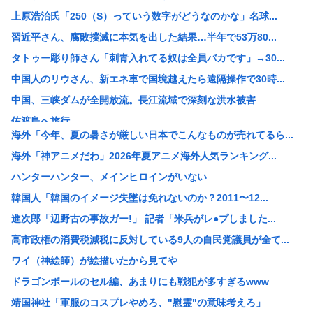
上原浩治氏「250（S）っていう数字がどうなのかな」名球...
習近平さん、腐敗撲滅に本気を出した結果…半年で53万80...
タトゥー彫り師さん「刺青入れてる奴は全員バカです」→30...
中国人のリウさん、新エネ車で国境越えたら遠隔操作で30時...
中国、三峡ダムが全開放流。長江流域で深刻な洪水被害
佐渡島へ旅行
海外「今年、夏の暑さが厳しい日本でこんなものが売れてるら...
【画像】ソープランドさん、門番4人倒さないと入れないよう...
海外「神アニメだわ」2026年夏アニメ海外人気ランキング...
「大阪人、一家に一台たこ焼き器」←ベルギーバージョンがコ...
ハンターハンター、メインヒロインがいない
【静岡】結婚式の衣装合わせに向かった夫婦「何度も何度も追...
韓国人「韓国のイメージ失墜は免れないのか？2011〜12...
【画像】へずま議員、被災地でめちゃくちゃ働いて老人たちを...
進次郎「辺野古の事故ガー!」 記者「米兵がレ●プしました...
【悲報】原爆投下を「なかったこと」にするデマ、SNSで拡...
高市政権の消費税減税に反対している9人の自民党議員が全て...
【画像】CANDY TUNEのJKコス、誇張抜きでレベチ...
ワイ（神絵師）が絵描いたから見てや
【画像】昨日の銀だこ、88人しか買えない88円セールでク...
ドラゴンボールのセル編、あまりにも戦犯が多すぎるwww
お昼ご飯に刺身出したら彼女の機嫌が悪くなったんだけど俺が...
靖国神社「軍服のコスプレやめろ、"慰霊"の意味考えろ」
シカ「全部喰った」 祭り中止