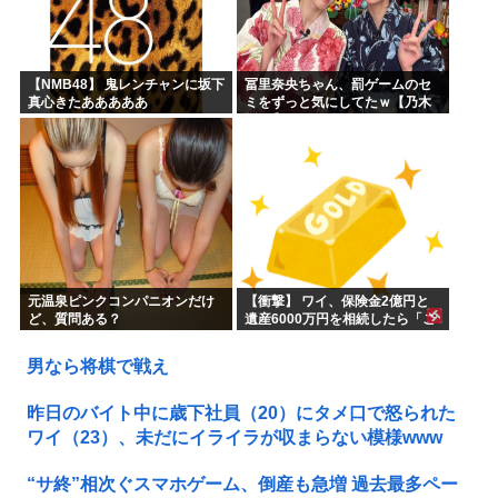
【NMB48】 鬼レンチャンに坂下
冨里奈央ちゃん、罰ゲームのセ
真心きたあああああ
ミをずっと気にしてたｗ【乃木
坂46】
元温泉ピンクコンパニオンだけ
【衝撃】 ワイ、保険金2億円と
ど、質問ある？
遺産6000万円を相続したら「こ
う」なった・・・
男なら将棋で戦え
昨日のバイト中に歳下社員（20）にタメ口で怒られた
ワイ（23）、未だにイライラが収まらない模様www
“サ終”相次ぐスマホゲーム、倒産も急増 過去最多ペー