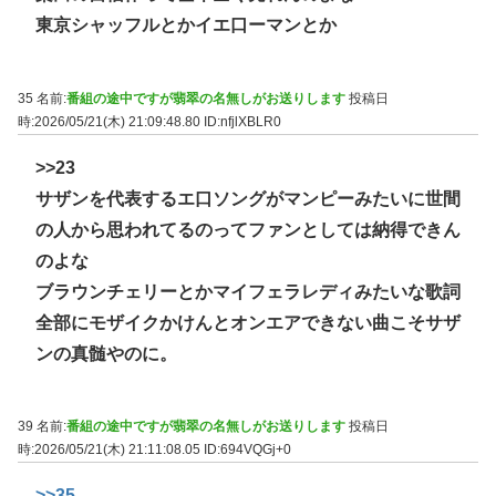
東京シャッフルとかイエ口ーマンとか
35 名前:
番組の途中ですが翡翠の名無しがお送りします
投稿日
時:2026/05/21(木) 21:09:48.80
ID:nfjlXBLR0
>>23
サザンを代表するエ口ソングがマンピーみたいに世間
の人から思われてるのってファンとしては納得できん
のよな
ブラウンチェリーとかマイフェラレディみたいな歌詞
全部にモザイクかけんとオンエアできない曲こそサザ
ンの真髄やのに。
39 名前:
番組の途中ですが翡翠の名無しがお送りします
投稿日
時:2026/05/21(木) 21:11:08.05
ID:694VQGj+0
>>35