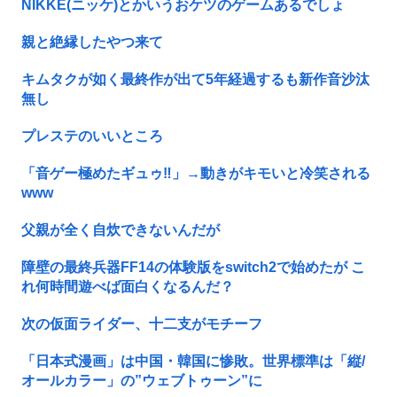
NIKKE(ニッケ)とかいうおケツのゲームあるでしょ
親と絶縁したやつ来て
キムタクが如く最終作が出て5年経過するも新作音沙汰
無し
プレステのいいところ
「音ゲー極めたギュゥ‼️」→動きがキモいと冷笑される
www
父親が全く自炊できないんだが
障壁の最終兵器FF14の体験版をswitch2で始めたが こ
れ何時間遊べば面白くなるんだ？
次の仮面ライダー、十二支がモチーフ
「日本式漫画」は中国・韓国に惨敗。世界標準は「縦/
オールカラー」の”ウェブトゥーン”に