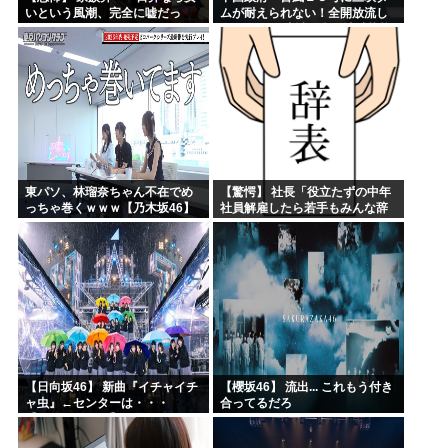
いという風潮、完全に嘘だっ
ムが耐えられない！全開放流し
た・・・・
ろ！」⇒ 下流域の街が壊滅状態
ｗｗｗｗｗ
東パソ、林瑠奈ちゃん不在でめ
【驚愕】 社長「役立たずの中年
っちゃ巻くｗｗｗ【乃木坂46】
社員解雇したら若手もみんな辞
めてしまった…」
【日向坂46】 新曲『イチャイチ
【櫻坂46】 流出... これもう付き
ャ虫』←センターは・・・
合ってるだろ
【18thシングル】