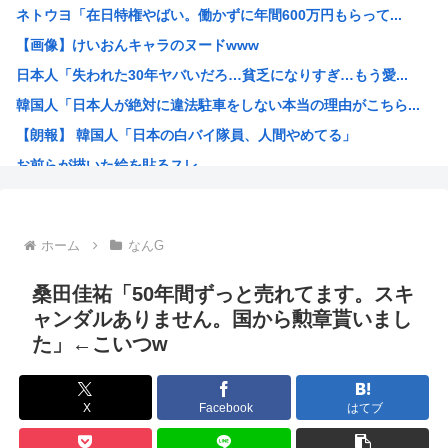
ネトウヨ「在日特権やばい。働かずに年間600万円もらって...
『食料自給率』の低い日本が「核兵器で国を守る！」って、頭...
【画像】けいおんキャラのヌードwww
元カレ4年ひきずってる。
日本人「失われた30年ヤバいだろ…貧乏になりすぎ…もう愛...
PTA会長「PTA参加拒否した親へ最終警告。こうなっても...
韓国人「日本人が絶対に違法駐車をしない本当の理由がこちら...
【悲報】東科大医学部卒の美人YouTuber、直美で炎上...
【朗報】 韓国人「日本の白バイ隊員、人間やめてる」
【朗報】速水もこみちさん、４１歳になってもスーパーイケメ...
お前らが描いた絵を貼るスレ
【衝撃】ナイフ犯人さん、警察官が拳銃なしで現行犯逮捕・・...
ちいかわのモモンガがちんちんに来るんやが
高市早苗、3000万円以上の高級新公用車を購入させ贅を尽...
ホーム
なんG
韓国人「30年前から変わらない日本の女子高生の姿に韓国人...
韓国人さん、ネトウヨの痛いところを突いてしまう。「日本人...
桑田佳祐「50年間ずっと売れてます。スキ
小泉防衛大臣、高市早苗の被災地訪問PVに張り合うかのよう...
ャンダルありません。国から勲章貰いまし
た」←こいつw
韓国人「韓国人が日本のラーメンについて勘違いしていること...
生成AIのイラストを使ってTCG作ってる??
お前ら今期アニメ何見てるの？
X
Facebook
はてブ
【衝撃】 韓国人「箱根駅伝、走りながら乾杯してた」