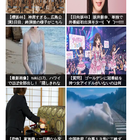
【櫻坂46】 神席すぎる... 広島公
【日向坂46】 坂井新奈、単独で
演1日目、終演後の様子がこちら
外番組初出演キタ━(゜∀゜)━!!!!
【全国ツアー2026 What’s
lonesome?】
【最新画像】 tuki.(17)、ハワイ
【質問】 ゴールデンに冠番組を
でほぼ全部出し！「隠しきれな
持つ女アイドルがいないのは何
い美貌」とSNSざわつく
故なのか？
【恐怖】 家族葬・一日葬なら安
中国政府「台風１３号に三峡ダ