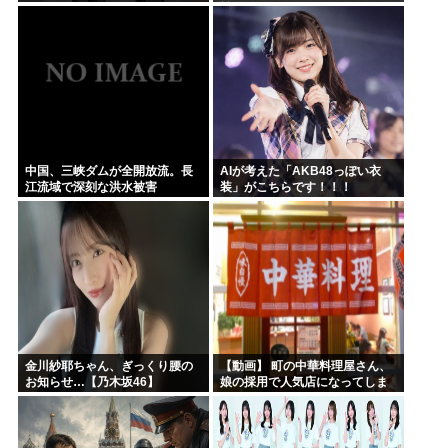
戦
中国、三峡ダムが全開放流。長
AIが考えた「AKB48っぽい衣
江流域で深刻な洪水被害
装」がこちらです！！！
金川紗耶ちゃん、ぎっくり腰の
【動画】 町の中華料理屋さん、
お知らせ…【乃木坂46】
娘の採用で人気店になってしま
う