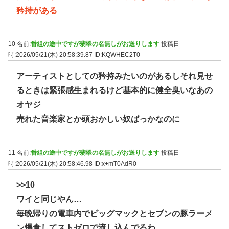
矜持がある
10 名前:
番組の途中ですが翡翠の名無しがお送りします
投稿日
時:2026/05/21(木) 20:58:39.87
ID:KQWHEC2T0
アーティストとしての矜持みたいのがあるしそれ見せ
るときは緊張感生まれるけど基本的に健全臭いなあの
オヤジ
売れた音楽家とか頭おかしい奴ばっかなのに
11 名前:
番組の途中ですが翡翠の名無しがお送りします
投稿日
時:2026/05/21(木) 20:58:46.98
ID:x+mT0AdR0
>>10
ワイと同じやん…
毎晩帰りの電車内でビッグマックとセブンの豚ラーメ
ン爆食してストゼロで流し込んでるわ