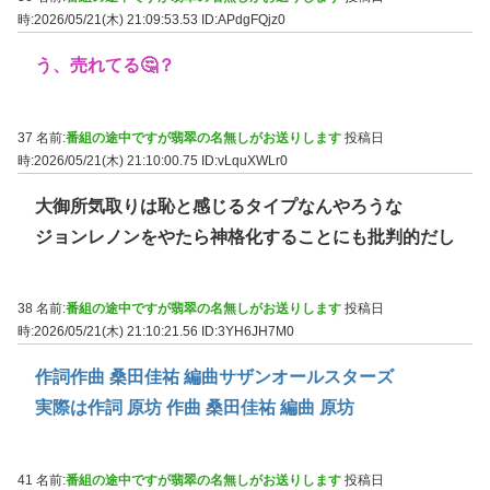
時:2026/05/21(木) 21:09:53.53
ID:APdgFQjz0
う、売れてる🤔？
37 名前:
番組の途中ですが翡翠の名無しがお送りします
投稿日
時:2026/05/21(木) 21:10:00.75
ID:vLquXWLr0
大御所気取りは恥と感じるタイプなんやろうな
ジョンレノンをやたら神格化することにも批判的だし
38 名前:
番組の途中ですが翡翠の名無しがお送りします
投稿日
時:2026/05/21(木) 21:10:21.56
ID:3YH6JH7M0
作詞作曲 桑田佳祐 編曲サザンオールスターズ
実際は作詞 原坊 作曲 桑田佳祐 編曲 原坊
41 名前:
番組の途中ですが翡翠の名無しがお送りします
投稿日