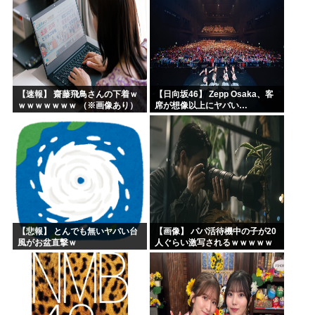
【速報】 齋藤飛鳥さんの下着ｗ
【日向坂46】 Zepp Osaka、客
ｗｗｗｗｗｗｗ （※画像あり）
席が想像以上にヤバい…
【悲報】 とんでも無いヤバい台
【画像】 パパ活待機中の子が20
風がお盆直撃ｗ
人ぐらい激写されるｗｗｗｗｗ
ｗｗｗｗｗｗ