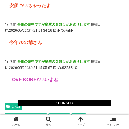
安価ついちゃったよ
47 名前:
番組の途中ですが翡翠の名無しがお送りします
投稿日
時:2026/05/21(木) 21:14:34.16
ID:jRX/yArhH
今年70の爺さん
48 名前:
番組の途中ですが翡翠の名無しがお送りします
投稿日
時:2026/05/21(木) 21:15:05.67
ID:Mo92Z8RY0
LOVE KOREAいいよね
SPONSOR
なんG
サザンオールスターズ
桑田佳祐
音楽
ホーム
検索
トップ
サイドバー