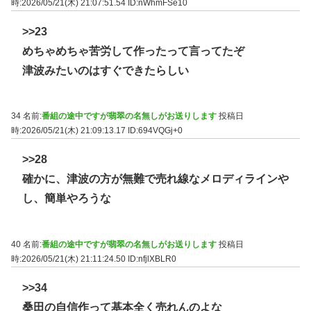
時:2026/05/21(木) 21:07:51.54
ID:nWhmFSe10
>>23
めちゃめちゃ苦労して作ったって言ってたぞ
津波みたいのはすぐできたらしい
34 名前:
番組の途中ですが翡翠の名無しがお送りします
投稿日
時:2026/05/21(木) 21:09:13.17
ID:694VQGj+0
>>28
確かに、津波の方が無難で売れ線なメロディラインや
し、簡単やろうな
40 名前:
番組の途中ですが翡翠の名無しがお送りします
投稿日
時:2026/05/21(木) 21:11:24.50
ID:nfjlXBLR0
>>34
桑田の自信作って基本全く売れんのよな