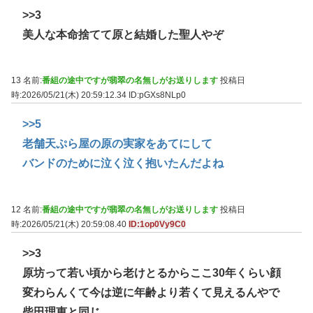
>>3
美人な本命捨てて原と結婚した聖人やぞ
13 名前:
番組の途中ですが翡翠の名無しがお送りします
投稿日
時:2026/05/21(木) 20:59:12.34
ID:pGXs8NLp0
>>5
老舗天ぷら屋の原の実家をあてにして
バンドのために泣く泣く抱いたんだよね
12 名前:
番組の途中ですが翡翠の名無しがお送りします
投稿日
時:2026/05/21(木) 20:59:08.40
ID:1op0Vy9C0
>>3
原坊って若い頃から老けとるからここ30年くらい顔
変わらんくて今は逆に年齢より若くて見えるんやで
柴田理恵と同じ。