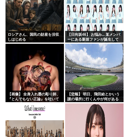
ロシアさん、国民の財産を没収
【日向坂46】 お悩み... 某メンバ
しはじめる
ーにある新規ファンが誕生して
いた
【画像】 全身入れ墨の彫り師、
【悲報】 明日、飛田給とかいう
『とんでもない正論』を吐いて
謎の場所に行くんやが何がある
30万再生されてしまうｗｗｗｗ
んや????・・・・・・・・・
ｗｗｗ