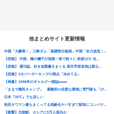
他まとめサイト更新情報
中国「大豪雨！」三峡ダム「基礎部分破損」中国「全力放流！...
【悲報】 中国、橋の欄干が強風一発で粉々に 鉄筋ゼロ 当...
【悲報】 週刊誌、好き放題書きまくる 高市早苗首相は新公...
【悲報】3大バーガーキングの弱点「冷めてる」
【画像】1998年のギャルゲー雑誌www
「まるで難民キャンプ」 避難所の劣悪な環境に専門家も「び...
日本『30℃』でも涼しい
秋田タワマン建ちまくってる高齢化ヤバすぎて駅前にコンパク...
【衝撃】北朝鮮、ロシアに5万人派兵か