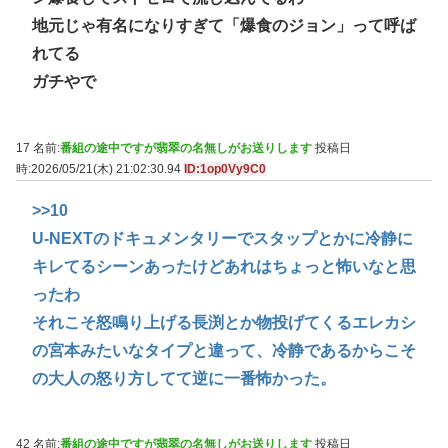
地元じゃ有名になりすぎて「爆食のジョン」って呼ば
れてる
ガチやで
17 名前:
番組の途中ですが翡翠の名無しがお送りします
投稿日
時:2026/05/21(木) 21:02:30.94
ID:1op0Vy9C0
>>10
U-NEXTのドキュメンタリーでスタップとかに冷静に
キレてるシーンあったけどあれはちょっと怖いなと思
ったわ
それこそ怒鳴り上げる長渕とか物投げてくるエレカシ
の宮本みたいなタイプと違って、冷静であるからこそ
の大人の怒り方してて逆に一番怖かった。
42 名前:
番組の途中ですが翡翠の名無しがお送りします
投稿日