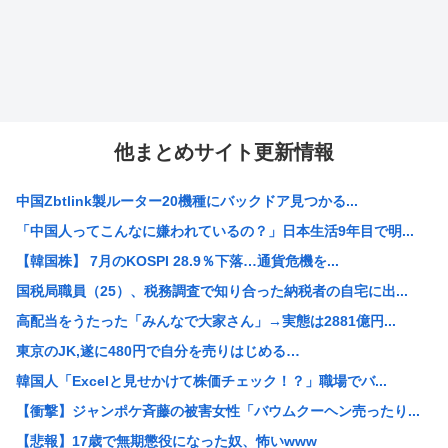
他まとめサイト更新情報
中国Zbtlink製ルーター20機種にバックドア見つかる...
「中国人ってこんなに嫌われているの？」日本生活9年目で明...
【韓国株】 7月のKOSPI 28.9％下落…通貨危機を...
国税局職員（25）、税務調査で知り合った納税者の自宅に出...
高配当をうたった「みんなで大家さん」→実態は2881億円...
東京のJK,遂に480円で自分を売りはじめる…
韓国人「Excelと見せかけて株価チェック！？」職場でバ...
【衝撃】ジャンポケ斉藤の被害女性「バウムクーヘン売ったり...
【悲報】17歳で無期懲役になった奴、怖いwww