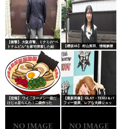
【衝撃】 大阪府警、ミナミの“ベ
【櫻坂46】 村山美羽、情報解禁
トナムビル”を家宅捜索した結
果・・・・・・
【悲報】 ワイ「ラーメン一袋だ
【最新画像】 GLAY・TERU＆パ
けじゃ足らんわ！二袋作った
フィー亜美、レアな夫婦ショッ
ろ！」→結果ｗｗｗ
トを公開してしまう！