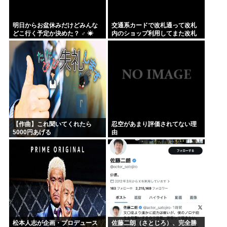
明日からお盆休みだけどみんな
交通系カードで改札通って改札
どこ行く予定か決めた？ ‍♂ ☀
内のショップ利用してまた改札
出ようとしたら出られなくてワ
ロタ
【作曲】これ聞いてくれたら
忍空があまり評価されてない理
5000円あげる
由
松本人志が企画・プロデュース
佐藤二朗（さとじろ）、完全勝