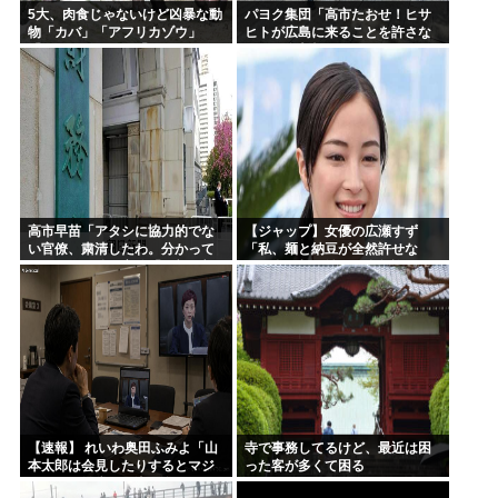
5大、肉食じゃないけど凶暴な動
パヨク集団「高市たおせ！ヒサ
物「カバ」「アフリカゾウ」
ヒトが広島に来ることを許さな
「バッファロー」「コーカサス
い！天皇制打倒！」
オオカブト」
高市早苗「アタシに協力的でな
【ジャップ】女優の広瀬すず
い官僚、粛清したわ。分かって
「私、麺と納豆が全然許せな
るわね？」他の官僚「(ブルブ
い。私、麺と納豆が全然許せな
ル)」
い 」
【速報】 れいわ奥田ふみよ「山
寺で事務してるけど、最近は困
本太郎は会見したりするとマジ
った客が多くて困る
でがんが発症する瀬戸際にい