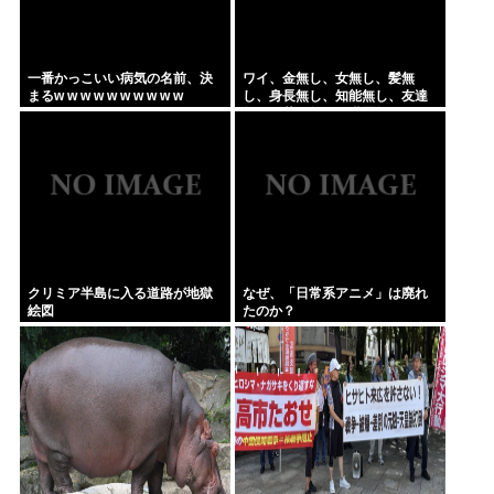
一番かっこいい病気の名前、決
ワイ、金無し、女無し、髪無
まるw w w w w w w w w w
し、身長無し、知能無し、友達
無し、若さ無し、職歴無し、や
る気無し
クリミア半島に入る道路が地獄
なぜ、「日常系アニメ」は廃れ
絵図
たのか？