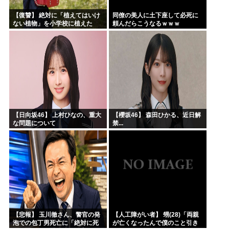
【復讐】 絶対に「植えてはいけ
同僚の美人に土下座して必死に
ない植物」を小学校に植えた
頼んだらこうなるｗｗｗ
→20年経って見に行くと…
「！？」衝撃の光景が・・・
【日向坂46】 上村ひなの、重大
【櫻坂46】 森田ひかる、近日解
な問題について
禁...
【悲報】 玉川徹さん、警官の発
【人工障がい者】 甥(28)「両親
泡での包丁男死亡に「絶対に死
が亡くなったんで僕のこと引き