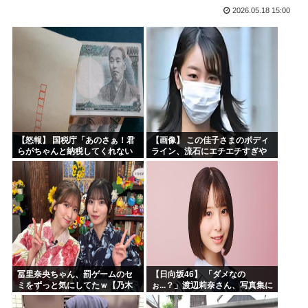
2026.05.18 15:00
お前らお盆の準備をしたか？国父安倍晋三が天国から帰ってく...
韓国人「悲報：FIFA会長にさえ2002年W杯で韓国が審...
韓国人「日本のサッカー協会も性接待やってるんじゃないです...
小泉進次郎「北朝鮮に厳重に抗議し、強く非難した」
今期アニメ、無職さよララ乙女怪獣ヤニねこ鉄ジャン天幕きみ...
日本さん食料自給率が過去最低に 25年度37% 主要先進...
【怒報】 国税庁「あのさぁ！君
【画像】 この佳子さまのボディ
らがちゃんと納税してくれない
ライン、流石にエチエチすぎや
とこうなっちゃうけどどうす
ろ！
る？！」←これw w w w w w w w
冨里奈央ちゃん、罰ゲームのセ
【日向坂46】 「ダメなの
ミをずっと気にしてたｗ【乃木
ぉ...？」渡辺莉奈さん、写真集に
坂46】
興味津々