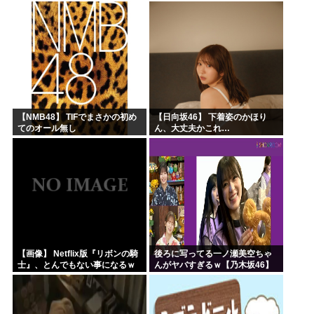
刑にならない罪なのに警察が死
取ってほしいんですけど！」な
刑にした！」 → 元警官のマジレ
んでいい年したヒキニートを引
スがコチラ → ………
き取らなきゃいけないんだ...
【NMB48】 TIFでまさかの初め
【日向坂46】 下着姿のかほり
てのオール無し
ん、大丈夫かこれ…
【画像】 Netflix版『リボンの騎
後ろに写ってる一ノ瀬美空ちゃ
士』、とんでもない事になるｗ
んがヤバすぎるｗ【乃木坂46】
ｗｗｗｗ