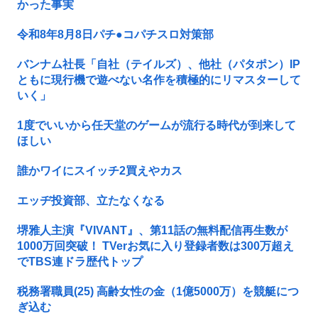
かった事実
令和8年8月8日パチ●コパチスロ対策部
バンナム社長「自社（テイルズ）、他社（パタポン）IP
ともに現行機で遊べない名作を積極的にリマスターして
いく」
1度でいいから任天堂のゲームが流行る時代が到来して
ほしい
誰かワイにスイッチ2買えやカス
エッヂ投資部、立たなくなる
堺雅人主演『VIVANT』、第11話の無料配信再生数が
1000万回突破！ TVerお気に入り登録者数は300万超え
でTBS連ドラ歴代トップ
税務署職員(25) 高齢女性の金（1億5000万）を競艇につ
ぎ込む