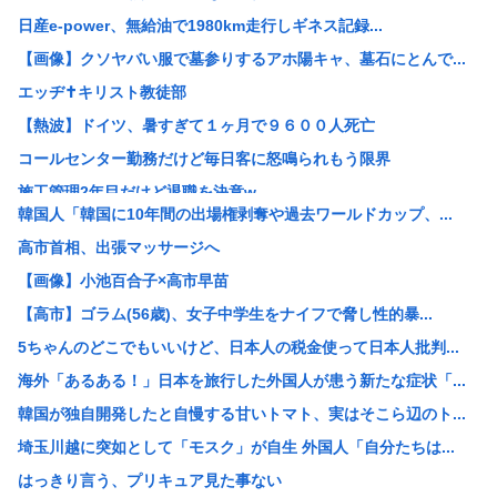
日産e-power、無給油で1980km走行しギネス記録...
【画像】クソヤバい服で墓参りするアホ陽キャ、墓石にとんで...
エッヂ✝️キリスト教徒部
【熱波】ドイツ、暑すぎて１ヶ月で９６００人死亡
コールセンター勤務だけど毎日客に怒鳴られもう限界
施工管理2年目だけど退職を決意w
韓国人「韓国に10年間の出場権剥奪や過去ワールドカップ、...
女「43億円注文して………キャンセルっと！」←こいつの目...
高市首相、出張マッサージへ
米農家「60kg作って1万8000円…コストは2万以上…...
【画像】小池百合子×高市早苗
3大もらって困るもの「釣った魚」「プリザーブドフラワー」
【高市】ゴラム(56歳)、女子中学生をナイフで脅し性的暴...
【画像】 松屋、食器の仕分けまでセルフに
5ちゃんのどこでもいいけど、日本人の税金使って日本人批判...
GACKTや小沢仁志の「セリフが聞き取れない」 日本語作...
海外「あるある！」日本を旅行した外国人が患う新たな症状「...
【参政党】神谷代表、食料品の消費減税「天下の愚策だ」と批...
韓国が独自開発したと自慢する甘いトマト、実はそこら辺のト...
【速報】NHK職員が番組出演者から性被害
埼玉川越に突如として「モスク」が自生 外国人「自分たちは...
ホリエモン「面接でさ、納豆パックの薄いフィルムって何のた...
はっきり言う、プリキュア見た事ない
【衝撃】れいわ新選組、「いのちの党」に党名変更 天畠大輔...