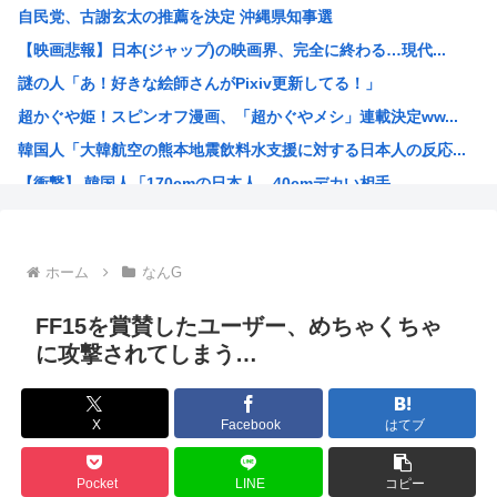
自民党、古謝玄太の推薦を決定 沖縄県知事選
【画像】能年玲奈さん、穴あきスカート姿が強すぎてネット騒...
【映画悲報】日本(ジャップ)の映画界、完全に終わる…現代...
坊さんを今すぐ皆殺しにするべき理由が詰まった画像がこちら
謎の人「あ！好きな絵師さんがPixiv更新してる！」
福島県に住む普通の人「助けて、家を赤くしただけで村の人間...
超かぐや姫！スピンオフ漫画、「超かぐやメシ」連載決定ww...
台風15号「チャンホン」東日本の盆休み潰す
韓国人「大韓航空の熊本地震飲料水支援に対する日本人の反応...
【速報】北海道江別大学生殺人事件、主犯格の川口被告(19...
【衝撃】 韓国人「170cmの日本人、40cmデカい相手...
【悲報】内田りこ「社会に戻りたいです」←これ！
お前らってなんでみぃ山ってなんでアニメ化の前と後で意見が...
ワンピースの「世界に5種しかない飛行能力」発言の謎が遂に...
ホーム
なんG
米農家「60kg作って1万8000円…コストは2万以上…...
井口裕香さん、「ケツ鍛えるより演技力鍛えろよ」とアニメフ...
FF15を賞賛したユーザー、めちゃくちゃ
氷河期世代『ルッキズムが一番酷かったのは00年代、こうい...
に攻撃されてしまう…
海外「日本なんて行くんじゃなかった…」 日本を知ってしま...
ちいかわ映画見てきたんやがバッドエンドすぎん？
X
Facebook
はてブ
熊本県民「俺たち逆らわねえだぁ！自民党様に従いますだぁ！...
お絵描きAIくん、読む本が決まらない、可愛い女の子も作れ...
Pocket
LINE
コピー