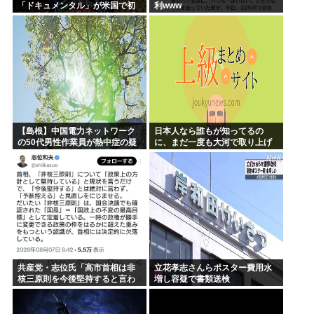
「ドキュメンタル」が米国で初
利www
制作決定 シンプルな設定に国境
超えた支持
【島根】中国電力ネットワーク
日本人なら誰もが知ってるの
の50代男性作業員が熱中症の疑
に、まだ一度も大河で取り上げ
いで死亡 鉄塔の保守作業後に倒
られてない歴史上の人物
れる 邑南町
共産党・志位氏「高市首相は非
立花孝志さんらポスター費用水
核三原則を今後堅持すると言わ
増し容疑で書類送検
ない！」