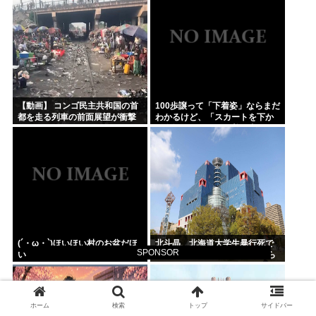
る」
【動画】 コンゴ民主共和国の首
100歩譲って「下着姿」ならまだ
都を走る列車の前面展望が衝撃
わかるけど、「スカートを下か
的すぎるｗｗｗ
ら盗撮して写った下着写真」見
て何が楽しいんだ？
(´・ω・`)ほいほい村のお盆だほ
北斗晶、北海道大学生暴行死で
SPONSOR
い
無期懲役判決に 「若年層だから
って、それでいいんだろうか」
ホーム
検索
トップ
サイドバー