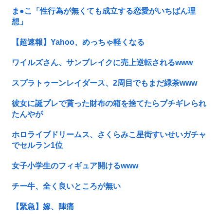
ま●こ「性行為が無くても成立する恋愛がいちばん理
想」
【超速報】Yahoo、めっちゃ軽くなる
ワイルズさん、サンブレイクに売上逆転されるwww
スプラトゥーンレイダース、2周目でもまだ緑茶www
彼女に誕プレで貰った財布の箱を捨てたらブチギレられ
たんやが
ホロライブドリームス、さくらみこ星街すいせいガチャ
でセルラン1位
女子小学生のフィギュア開けるwww
チー牛、全く良いところが無い
【緊急】嫁、陣痛