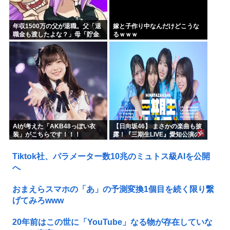
年収1500万の父が退職。父「退
嫁と子作り中なんだけどこうな
職金も渡したよな？」母「貯金
るｗｗｗ
なんてないよー」父「全部なく
なったの！？」→予想外の返事
に家族騒然となり…
AIが考えた「AKB48っぽい衣
【日向坂46】 まさかの楽曲も披
装」がこちらです！！！
露！『三期生LIVE』愛知公演の
レポがこちら
Tiktok社、パラメーター数10兆のミュトス級AIを公開
へ
おまえらスマホの「あ」の予測変換1個目を続く限り繋
げてみろwww
20年前はこの世に「YouTube」なる物が存在していな