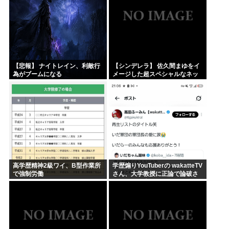
【悲報】 ナイトレイン、利敵行
【シンデレラ】 佐久間まゆをイ
為がブームになる
メージした超スペシャルなネッ
クレスが登場する件について
高学歴精神2級ワイ、B型作業所
学歴煽りYouTuberの wakatteTV
で強制労働
さん、大学教授に正論で論破さ
れたので信者ファンネルに冷笑
させるしかなす術がなくなる