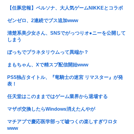
【任豚悲報】ペルソナ、大人気ゲームNIKKEとコラボ
ゼンゼロ、2連続でブス追加www
清楚系美少女さん、SNSでがっつりオ●ニーを公開して
しまう
ぼっちでプラネタリウムって異端か？
まもちゃん、Xで精スプ配信開始www
PS5独占タイトル、『竜騎士の迷宮 リマスター』が発
表！
任天堂はこのままではゲーム業界から退場する
マザボ交換したらWindows消えたんやが
マチアプで慶応医学部って嘘つくの楽しすぎワロタ
www