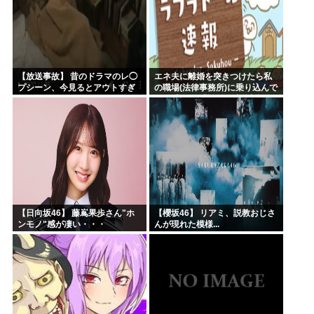
【放送事故】 昔のドラマのレ◯
エネ夫に離婚を突きつけたら私
プシーン、今見るとアウトすぎ
の職場(法律事務所)に乗り込んで
る・・・
きた 堂々と「離婚の法律相談で
す。母の薦めでこちらに参りま
した」と言っているが、...
【日向坂46】 藤嶌果歩さん"ホ
【櫻坂46】 リアミ、説教おじさ
ンモノ"感が凄い・・・
んが現れた模様...