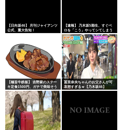
【日向坂46】 月刊ジャイアンツ
【速報】 乃木坂5期生、すぐベ
公式、重大告知！
ロを「こう」やってシてしまう
ｗｗｗｗｗｗ
【極旨牛鉄板】 吉野家のステー
冨里奈央ちゃんのお父さんが可
キ定食1500円、ガチで美味そう
哀想すぎるｗ【乃木坂46】
ｗｗｗ