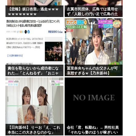
【悲報】坂口杏里、逃走ｗｗｗ
左翼市民団体、広島では通用せ
ｗｗｗｗｗｗｗｗ
ず「人殺しの汚い足で広島の土
を踏むな！」→広島県民「お前
らの方が汚いんじゃ！」「ワシ
らが広島県民じゃ」
責任を取らないから成功者にな
冨里奈央ちゃんのお父さんが可
れた…「とんねるず」「おニャ
哀想すぎるｗ【乃木坂46】
ン子」「AKB」とヒットを出し
続けた秋元康の哲学！！！
【日向坂46】 りーお「え、これ
会社「君、転勤ね」→ 男性社員
本当にこの大きさなのかな」
「それなら妻のほうが稼ぎいい