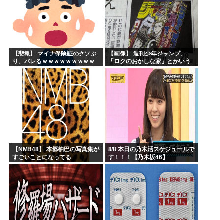
【悲報】 マイナ保険証のクソぶ
【画像】 週刊少年ジャンプ、
り、バレるｗｗｗｗｗｗｗｗｗ
「ロクのおかしな家」とかいう
微妙な漫画を巻頭カラーにした
せいで100万部切る
【NMB48】 本郷柚巴の写真集が
8/8 本日の乃木活スケジュールで
すごいことになってる
す！！！【乃木坂46】