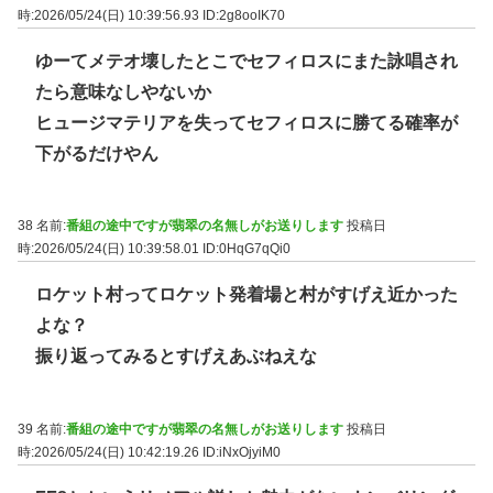
時:2026/05/24(日) 10:39:56.93
ID:2g8ooIK70
ゆーてメテオ壊したとこでセフィロスにまた詠唱され
たら意味なしやないか
ヒュージマテリアを失ってセフィロスに勝てる確率が
下がるだけやん
38 名前:
番組の途中ですが翡翠の名無しがお送りします
投稿日
時:2026/05/24(日) 10:39:58.01
ID:0HqG7qQi0
ロケット村ってロケット発着場と村がすげえ近かった
よな？
振り返ってみるとすげえあぶねえな
39 名前:
番組の途中ですが翡翠の名無しがお送りします
投稿日
時:2026/05/24(日) 10:42:19.26
ID:iNxOjyiM0