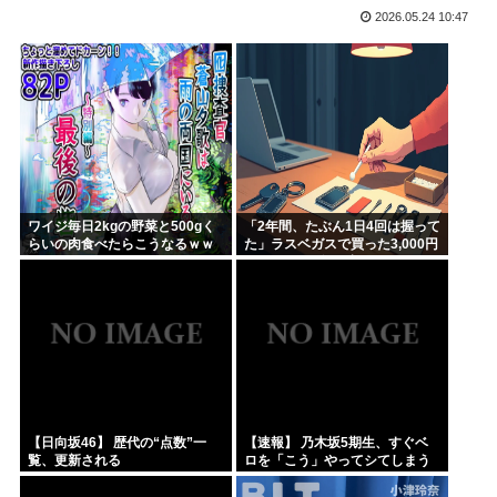
2026.05.24 10:47
さもしい熊本県民「食事、ベッド、エアコン」を政府に切望。
韓国がサッカーの審判を買収したのはガチだった！ 審判を性...
【緊急速報】信用声優の羊宮妃那さん…
靖国神社、軍服コスプレでの参拝を禁止へ
【高市】トランプ「イランが核入手したら2分でイタリア滅亡...
ハンターハンター今何やってるかわからないWWW
ワイジ毎日2kgの野菜と500gく
「2年間、たぶん1日4回は握って
らいの肉食べたらこうなるｗｗ
た」ラスベガスで買った3,000円
ｗ
のキーホルダーを調べたら
【日向坂46】 歴代の“点数”一
【速報】 乃木坂5期生、すぐベ
覧、更新される
ロを「こう」やってシてしまう
ｗｗｗｗｗｗ