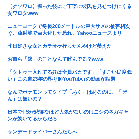
【クソワロ】振った後にご丁寧に彼氏を見せつけにくる
女ワロタwww
ニューヨークで身長200メートルの巨大サメの被害相次
ぐ、放射能で巨大化した恐れ、Yahooニュースより
昨日好きな女とカラオケ行ったんやけど萎えた
お前ら「嫁」のことなんて呼んでる？www
「タトゥー入れてる奴は全員バカです」「すごい民度低
い」この道23年の彫り師YouTuberの動画が話題
なんでポケモンってタイプ「あく」はあるのに、「ぜ
ん」は無いの？
日本でPSが悲惨なほど人気がないのはニシのネガキャ
ンが効いてるからだろ
サンデードライバーさんたちへ