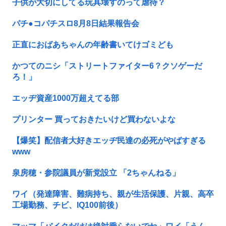
子供が大切にしてる玩具壊すのって虐待？
パチ●コパチスロ8月8日結果報告会
正直におばあちゃんの年齢書いてけゴミども
かつてのニシ「ストリートファイター6？クソゲーだ
ろ！」
エッヂ資産1000万超えてる部
プリンター 買っておきたいけど買わないよな
【爆笑】配信者大好きエッヂ民達の必死がやばすぎる
www
泉房穂・参院議員が新党設立 「2ちゃんねる」
ワイ（発達障害、難病持ち、親が生活保護、片親、高卒
工場勤務、チビ、IQ100前後）