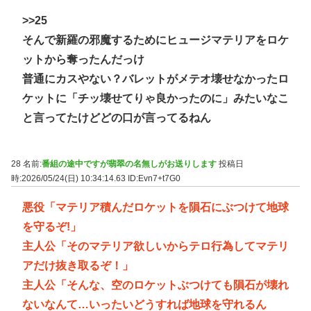
>>25
そんで新羅の邪魔するためにヒュージマテリアをロケ
ットから奪ったんだっけ
普通にカスやない？バレットがメテオ壊せなかったロ
ケットに「チッ壊せてりゃ良かったのに」みたいなこ
と言ってたけどどの口が言ってるねん
28 名前:
番組の途中ですが翡翠の名無しがお送りします
投稿日
時:2026/05/24(日) 10:34:14.63
ID:Evn7+t7G0
悪役「マテリア積んだロケットを隕石にぶつけて地球
を守るぞ!」
主人公「そのマテリア欲しいからテロ行為してマテリ
アだけ抜き取るぞ！」
主人公「そんな、空のロケットぶつけても隕石が壊れ
ないなんて…いったいどうすれば地球を守れるん