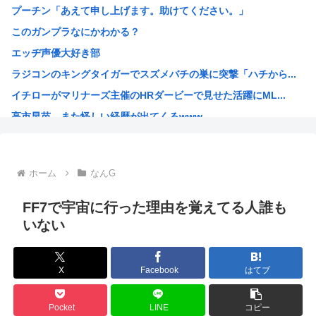
プーチン「あえて申し上げます。助けてください。」
【くら寿司】アイドル「閉店間際、ネタの量バグ」←こんなこ...
このガンプラなにかわかる？
【画像】SOD女子社員の休日デート、撮られるｗｗｗ
エッヂ声優大好き部
中国「大洪水！」三峡ダム「9門開放！（全力放流」中国都市...
ラジコンのキングタイガーでスズメバチの巣に突撃「ハチから...
高市総理「物価上昇を上回る賃上げを日本に定着させる」 →...
イチローがマリナーズ主催のHRダービーで見せた活躍にML...
38歳格闘家さん「批判覚悟で言います。10代の彼女と結婚...
高市早苗、また怪しい経歴が出てくるwww
光速、遅すぎる
子供にはロボットアニメ以外禁止にするわ
【画像】キオクシア声優・羊宮妃那ちゃん今日も信用できるw...
ホーム
なんG
デスノートの魅上照がめっちゃ好きなんだが
韓国人「最近の日本アニメ業界の勢力図を変えたと言われる作...
FF7で宇宙に行った理由を覚えてる人誰も
靖国神社、自衛官以外の軍服を禁止「コスプレは英霊を侮辱」
いない
エ口漫画描いたんだけどpixivで誰も見ない
AI扱いされた絵師、筆を折る
X
Facebook
はてブ
ダンジョン飯のキャラいい子ばっかりでほんとに癒される
【朗報】 韓国人「Jリーグのこの監督、経歴がおかしい」
Pocket
LINE
コピー