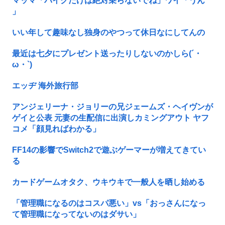
マッマ「バイクだけは絶対乗らないでね」ワイ「うん
」
いい年して趣味なし独身のやつって休日なにしてんの
最近は七夕にプレゼント送ったりしないのかしら(´・
ω・`)
エッヂ 海外旅行部
アンジェリーナ・ジョリーの兄ジェームズ・ヘイヴンが
ゲイと公表 元妻の生配信に出演しカミングアウト ヤフ
コメ「顔見ればわかる」
FF14の影響でSwitch2で遊ぶゲーマーが増えてきてい
る
カードゲームオタク、ウキウキで一般人を晒し始める
「管理職になるのはコスパ悪い」vs「おっさんになっ
て管理職になってないのはダサい」