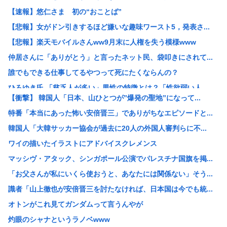
【速報】悠仁さま 初の“おことば”
【悲報】女がドン引きするほど嫌いな趣味ワースト5，発表さ...
【悲報】楽天モバイルさんww9月末に人権を失う模様www
仲居さんに「ありがとう」と言ったネット民、袋叩きにされて...
誰でもできる仕事してるやつって死にたくならんの？
ひろゆき氏 「貧乏人が多い」男性の特徴とは？「性欲弱い人...
【衝撃】 韓国人「日本、山ひとつが”爆発の聖地”になって...
【悲報】17歳で無期懲役になった奴のご尊顔、ガチで怖い
特番「本当にあった怖い安倍晋三」でありがちなエピソードと...
【セール】牛丼！松屋の牛めし、豚めし、カレー、うなぎ、と...
韓国人「大韓サッカー協会が過去に20人の外国人審判らに不...
【画像】快活CLUB、快活カレーを注文したのに快活カレー...
ワイの描いたイラストにアドバイスクレメンス
み い ちゃん枠審判員、大誤審の試合後涙ぐみながら謝罪
マッシヴ・アタック、シンガポール公演でパレスチナ国旗を掲...
39独身女性ってもう人生詰んでんか？
「お父さんが私にいくら使おうと、あなたには関係ない」そう...
【衝撃映像】インドの暴走族、レベチwww怖すぎる…
識者「山上徹也が安倍晋三を討たなければ、日本国は今でも統...
これどういうこと？池袋暴走事故の捜査陣営、飯塚幸三受刑者...
オトンがこれ見てガンダムって言うんやが
【悲報】 中国、橋の欄干が強風一発で粉々に 鉄筋ゼロ 当...
灼眼のシャナというラノベwww
【画像】Hすぎるヒッチハイカー、見つかる