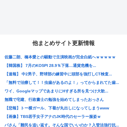
他まとめサイト更新情報
佐藤二朗、橋本愛との騒動で主演映画が完全白紙へｗｗｗｗｗ
【韓国株】 7月のKOSPI 28.9％下落…通貨危機を...
【速報】 中2男子、野球部の練習中に頭部を強打しCT検査...
「無料で治療して！！虫歯があるのよ！」ってからまれてた歯...
ワイ、GoogleマップであまりにΗすぎる所を見つけ大歓...
無職で宅建、行政書士の勉強を始めてしまったおっさん
【悲報】トー横ガール、下着が丸出しになってしまうwww
【画像】TBS若手女子アナのJK時代のセーラー服姿ｗ
パさん「難民を追い返す。そんな国でいいのか？入管法強行抗...