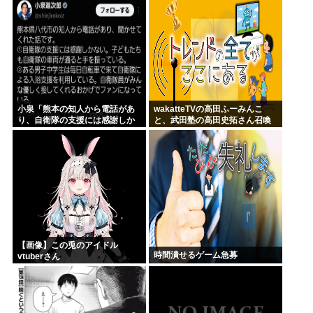
小泉「熊本の知人から電話があ
wakatteTVの高田ふーみんこ
り、自衛隊の支援には感謝しか
と、武田塾の高田史拓さん召喚
ない、自衛隊のファンが増えて
スレ
るとのこと 」
【画像】この兎のアイドル
時間潰せるゲーム急募
vtuberさん