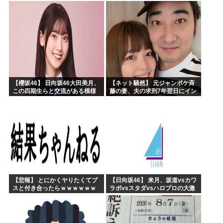
【藤嶌果歩 1st写真集】
んで辞めます」⇒ 結果・・・
【櫻坂46】 日向坂46大田美月、
【ネット騒然】 元ジャンポケ斉
この四期生らと交流がある模様
藤の妻、夫の求刑7年翌日にイン
スタ更新！その内容がガチでヤ
バすぎる…
【悲報】 とにかくヤりたくてブ
【日向坂46】 来月、坂道vsカワ
スと付き合ったらｗｗｗｗｗｗ
ラボvsスタダvsハロプロの大激
ｗｗｗｗｗｗｗｗｗ
戦