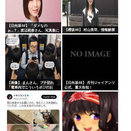
【日向坂46】 「ダメなの
【櫻坂46】 村山美羽、情報解禁
ぉ...？」渡辺莉奈さん、写真集に
興味津々
【画像】 まんさん、ブチ切れ
【日向坂46】 月刊ジャイアンツ
「電車内でこういうポジのお
公式、重大告知！
じ、ガチでイラネ」→