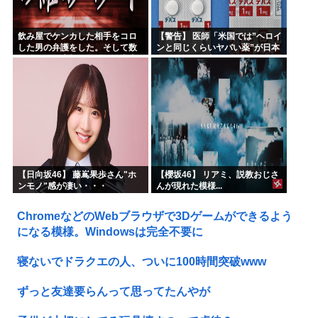
飲み屋でケンカした相手をコロ
【警告】 医師「米国では”ヘロイ
した男の弁護をした。そして数
ンと同じくらいヤバい薬”が日本
年後、因果応報を思わせる出来
では平気で処方されてる」
事が…
【日向坂46】 藤嶌果歩さん"ホ
【櫻坂46】 リアミ、説教おじさ
ンモノ"感が凄い・・・
んが現れた模様...
ChromeなどのWebブラウザで3Dゲームができるよう
になる模様。Windowsは完全不要に
寝ないでドラクエの人、ついに100時間突破www
ずっと友達要らんって思ってたんやが