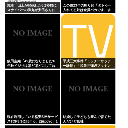
識者「山上が発砲した0.2秒前に
この道23年の彫り師「タトゥー
スナイパーの弾丸が安倍さんに
入れてる奴は全員バカです、す
当たっていた！」 これ。
ごい民度低い」
飯田圭織「45歳になりました✨
平成三大事件「ミッチーサッチ
年齢イジりはほどほどにしてね
ー騒動」「和泉元彌Wブッキン
」
グ事件」あとひとつは？
現在利用している格安SIMサービ
結婚して子どもも産んで育てた
スTOP3 3位IIJmio、2位povo、1
んだけど孤独
位ahamo