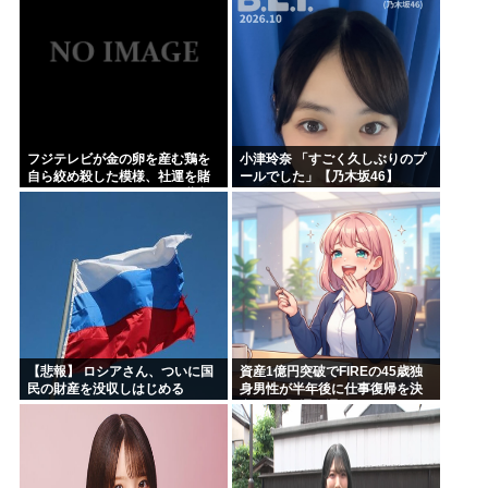
フジテレビが金の卵を産む鶏を
小津玲奈 「すごく久しぶりのプ
自ら絞め殺した模様、社運を賭
ールでした」【乃木坂46】
けたドル箱コンテンツが御蔵入
りになってしまい……
【悲報】 ロシアさん、ついに国
資産1億円突破でFIREの45歳独
民の財産を没収しはじめる
身男性が半年後に仕事復帰を決
意した「1通の通知」