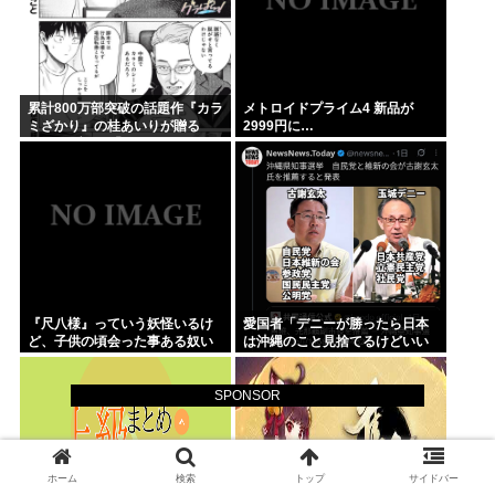
累計800万部突破の話題作『カラ
メトロイドプライム4 新品が
ミざかり』の桂あいりが贈る
2999円に…
NTRラブコメ「グラぱら
っ！」、完結までラスト2話！！
『尺八様』っていう妖怪いるけ
愛国者「デニーが勝ったら日本
ど、子供の頃会った事ある奴い
は沖縄のこと見捨てるけどいい
る？？
の？」
SPONSOR
ホーム
検索
トップ
サイドバー