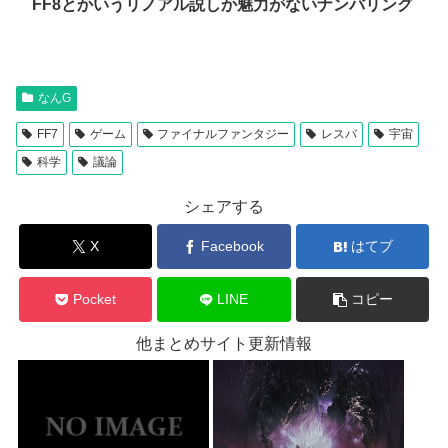
FF8とかいうリノアル説しか魅力がないナンバリング
なんG
FF7
ゲーム
ファイナルファンタジー
レスバ
宇宙
科学
議論
シェアする
X
Facebook
はてブ
Pocket
LINE
コピー
他まとめサイト更新情報