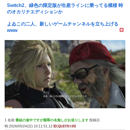
Switch2、緑色の限定版が生産ラインに乗ってる模様 時
のオカリナエディションか
よゐこの二人、新しいゲームチャンネルを立ち上げる
www
1 名前:
番組の途中ですが翡翠の名無しがお送りします
投稿日
時:2026/05/24(日) 10:11:51.12
ID:Qc6Yfr+X0