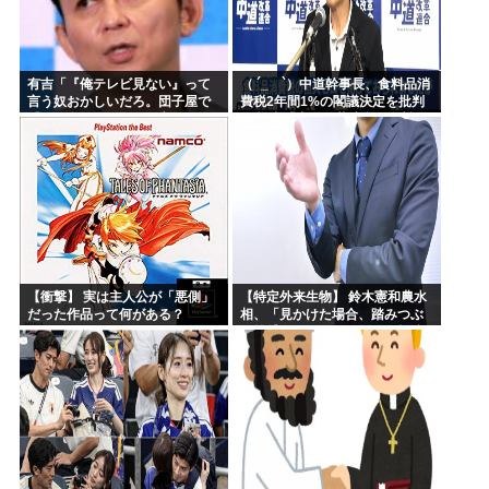
有吉「『俺テレビ見ない』って
（ ´_ゝ`）中道幹事長、食料品消
言う奴おかしいだろ。団子屋で
費税2年間1%の閣議決定を批判
『団子食べない』って言うか？
→ 記者「中道改革連合は食料品
こっちは芸人だぞ」
消費税ゼロを公約に掲げていた
が？」→ 階猛氏「
【衝撃】 実は主人公が「悪側」
【特定外来生物】 鈴木憲和農水
だった作品って何がある？
相、「見かけた場合、踏みつぶ
す等捕殺をお願いします」投稿
が反響