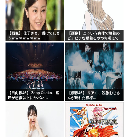
【画像】 佳子さま、透けてしま
【画像】 こういう身体で薄着の
うｗｗｗｗｗｗｗｗ
ピチピチな服着るやつ何考えて
るんだよ
【日向坂46】 Zepp Osaka、客
【櫻坂46】 リアミ、説教おじさ
席が想像以上にヤバい…
んが現れた模様...