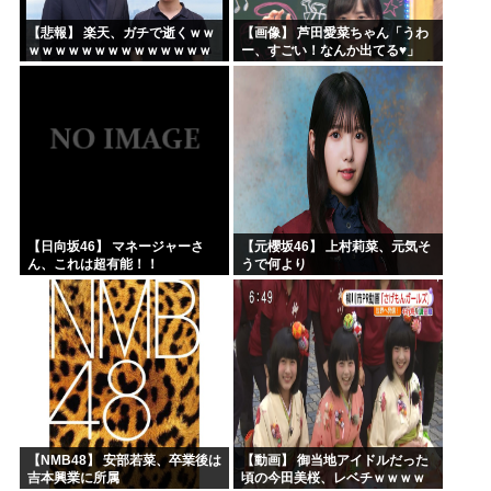
【悲報】 楽天、ガチで逝くｗｗ
【画像】 芦田愛菜ちゃん「うわ
ｗｗｗｗｗｗｗｗｗｗｗｗｗｗ
ー、すごい！なんか出てる♥」
ｗｗｗｗ
【日向坂46】 マネージャーさ
【元櫻坂46】 上村莉菜、元気そ
ん、これは超有能！！
うで何より
【NMB48】 安部若菜、卒業後は
【動画】 御当地アイドルだった
吉本興業に所属
頃の今田美桜、レベチｗｗｗｗ