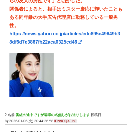
らの友人の男性です」と明かした。
関係者によると、相手はミスター慶応に輝いたことも
ある同年齢の大手広告代理店に勤務している一般男
性。
https://news.yahoo.co.jp/articles/cdc895c49649b3
8df6d7e3867fb22aca0325cd46
2 名前:
番組の途中ですが翡翠の名無しがお送りします
投稿日
時:2026/01/06(火) 20:44:26.58
ID:v/OQXJIn0