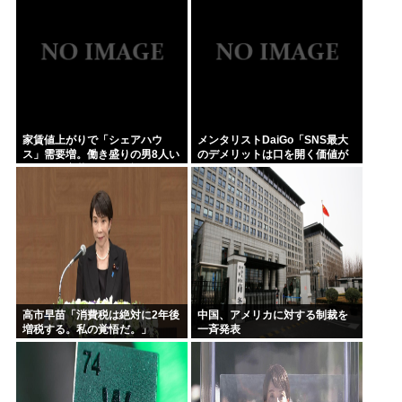
家賃値上がりで「シェアハウ
メンタリストDaiGo「SNS最大
ス」需要増。働き盛りの男8人い
のデメリットは口を開く価値が
れば一軒家暮らしも余裕で毎日
ない奴が発信できるようになっ
楽しい
たこと」
高市早苗「消費税は絶対に2年後
中国、アメリカに対する制裁を
増税する。私の覚悟だ。」
一斉発表