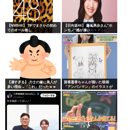
【NMB48】 TIFでまさかの初め
【日向坂46】 藤嶌果歩さん"ホ
てのオール無し
ンモノ"感が凄い・・・
【凄すぎる】 力士の嫁に美人が
賀喜遥香ちゃんが描いた映画
多い理由→「これ」だったｗｗ
「アンパンマン」のイラストが
ｗｗｗｗｗ
上手すぎる！！！【乃木坂46】