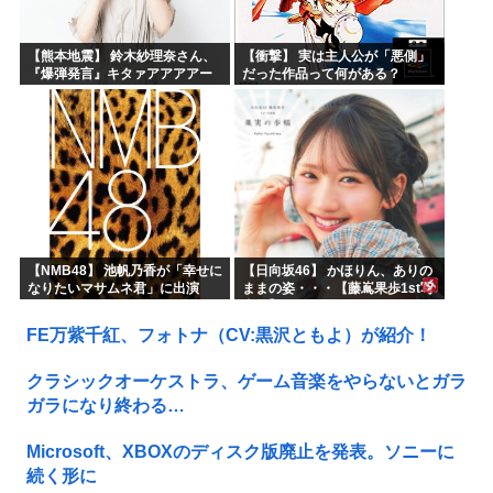
【熊本地震】 鈴木紗理奈さん、
【衝撃】 実は主人公が「悪側」
『爆弾発言』キタァアアアアー
だった作品って何がある？
ーーーーー！！
【NMB48】 池帆乃香が「幸せに
【日向坂46】 かほりん、ありの
なりたいマサムネ君」に出演
ままの姿・・・【藤嶌果歩1st写
真集】
FE万紫千紅、フォトナ（CV:黒沢ともよ）が紹介！
クラシックオーケストラ、ゲーム音楽をやらないとガラ
ガラになり終わる…
Microsoft、XBOXのディスク版廃止を発表。ソニーに
続く形に