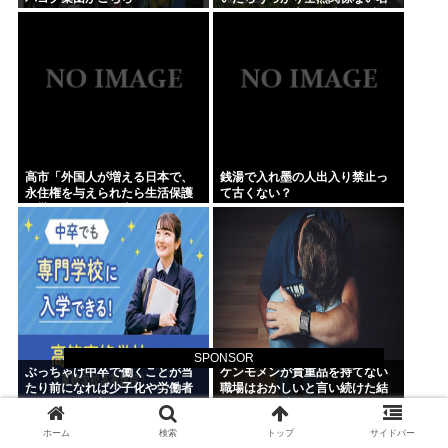
物イチョウ並木道54本を全滅さ
せてしまう(・ω<)
高市「外国人が増える日本で、
銭湯で入れ墨の人出入り禁止っ
永住権を与えられたら生活保護
て古くない？
を貰うなんて人が増えては困
る。日本人以上の水準の人のみ
許可します」
SPONSOR
ぶっちゃけ中卒で働くことが当
ケンモメンが貴重品を持てない
たり前になれば少子化や労働者
職場はおかしいと言い続けた結
不足問題は改善するよな
果 ルールが変わり始めた件
ホーム
検索
トップ
サイドバー