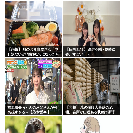
ｗｗｗｗｗｗｗｗｗｗｗｗｗｗ
【悲報】 町のお弁当屋さん「申
【日向坂46】 高井俐香×鶴崎仁
し訳ないが消費税1%になったら
香、すごい・・・
その分商品代を値上げするわ」
冨里奈央ちゃんのお父さんが可
【悲報】 米の値段大暴落の危
哀想すぎるｗ【乃木坂46】
機。在庫が山程ある状態で新米
の収穫始まる。「米農家が生活
できない」