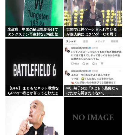
米政府、中国の輸出規制受けて
世間では神ゲーと言われている
タングステン再生材など輸出禁
が個人的にはクソゲーだと思う
止へ 日本さん米中に挟み撃ちさ
ゲーム挙げてけwww
れる形に
【BF6】 まともなネット環境な
中川翔子(41)「Xはもう愚痴だら
らPing一桁とか言ってる奴たま
けだから開きたくない」
にいるけどマヌケすぎる