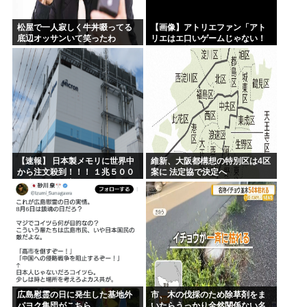
松屋で一人寂しく牛丼啜ってる
【画像】アトリエファン「アト
底辺オッサンいて笑ったわ
リエはエ口いゲームじゃない！
ライザを性的な目で見てる奴は
にわか！」
【速報】 日本製メモリに世界中
維新、大阪都構想の特別区は4区
から注文殺到！！！ １兆５００
案に 法定協で決定へ
０億円で工場増築へ
広島慰霊の日に発生した基地外
市、木の伐採のため除草剤をま
パヨク集団がこちら
いたらうっかり全然関係ない名