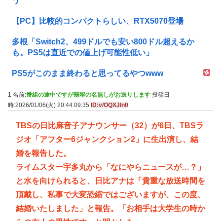
う
【PC】比較的コンパクトらしい、RTX5070登場
多根「Switch2、499ドルでも安い800ドル超えるか
も。PS5は直近での値上げ可能性低い」
PS5がこのまま終わると思ってるやつwww
1 名前:
番組の途中ですが翡翠の名無しがお送りします
投稿日
時:2026/01/06(火) 20:44:09.35
ID:v/OQXJIn0
TBSの日比麻音子アナウンサー（32）が6日、TBSラ
ジオ「アフター6ジャンクション2」に生出演し、結
婚を報告した。
ライムスター宇多丸から「なにやらニュースが…？」
と水を向けられると、日比アナは「貴重な放送時間を
頂戴し、私事で大変恐縮ではございますが、この度、
結婚いたしました」と報告。「お相手は大学生の時か