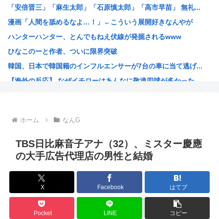
「安倍晋三」「麻生太郎」「石原慎太郎」「高市早苗」 無礼...
【困惑】ミセスグリーンアップルさんってもう落ち目なんか？...
漫画「人間を舐めるなよ…！」←こういう展開好きなんやが
特定外来カミキリムシに1匹300円の賞金をかけた高崎市、...
ハンターハンター、とんでもねえ伏線が発掘されるwww
【朗報】 消費減税、閣議決定 来年4月から2年間1％に
ひなこのーと作者、ついに限界突破
まんさん被災地に手作りおにぎりを出荷www
韓国、日本で韓国籍のインフルエンサーが7台の車に当て逃げ...
毎年恒例の中国大洪水。湖北省秭帰県の現在の様子がこちら
【海外の反応】 なぜイチローはあんなに敬遠四球が多かった...
不同意性交罪の影響で日本でのレ●プ認知件数爆増www
割とマジで年収400以下の人ってどう暮らしてるの？この人...
露悪系アニメ、次なるステージへ
ホーム
なんG
「ムクゲェジ漫画」ガチでリアルだったwww
【原爆の日】へいわをかえせ
TBS日比麻音子アナ（32）、ミスター慶應
みい山、あんだけ騒ぎになってるのに未だにどこのメディアも...
の大手広告代理店の男性と結婚
週刊少年ジャンプ、発行部数100万部割れwww
日本人「うちの犬、たまたまついてきた八百屋で一目惚れした...
X
Facebook
はてブ
【画像】広島市長のスピーチを聞いてる時の高市早苗の顔ww...
【雑誌】かつて650万部を誇った「週刊少年ジャンプ」、発...
Pocket
LINE
コピー