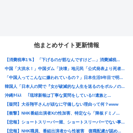
他まとめサイト更新情報
【消費税率1％】 「下げるのが筋なんですけど…」消費減税...
中国「大洪水！」中国ダム「決壊」地元民「公式発表より死者...
「中国人ってこんなに嫌われているの？」日本生活9年目で明...
韓国人「日本人の間で『女が破滅的な人生を送るのをポルノの...
沖縄ﾀｲﾑｽ 「琉球新報は丁寧な質問をしている!!遺族と...
【疑問】大谷翔平さんが頑なに守備しない理由って何？www
【衝撃】NHK番組出演者Xの性加害、特定なら「降板ドミノ...
【悲報】ショートスリーパー堀、ショートスリーパーでない事...
【悲報】NHK職員、番組出演者から性被害 復職配慮が認め...