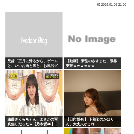
2026.01.06 21:00
かのかりとかいう誰が見てるのか謎の漫画www
原爆投下81年
海外「全部日本の真似だったのか…」 日本の普通のテレビ番...
海外「まるでトランプ」FIFAがW杯開催都市と結んだ約束...
7時間かけて描いたHな糸会がこちら
Win95開発者「日本でITが3Kと呼ばれるのは企業が根...
兄嫁「正月に帰るから、ゲーム
【動画】 新型のさすまた、限界
と、いいお肉と酒と、お風呂グ
突破ｗｗｗｗｗｗ
ッズの準備しとけよ」寝起きの
私「知るかボケ」兄嫁「キィィ
ィィー！！！！」私「あ…」
遠藤さくらちゃん、まさかの写
【日向坂46】 下着姿のかほり
真無しだったｗ【乃木坂46】
ん、大丈夫かこれ…