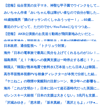
【悲報】仙台育英の女子マネ、神聖な甲子園でウインクをして...
みいちゃん作者「みいちゃん母は障がい者なので自分が殺した...
46歳無職男「隣のオッサンのくしゃみうっせー！」→60歳...
最近のテレビって、ただのでかいYouTubeになりつつあ...
【悲報】 AKB公演後のお見送り動画が飛田新地みたいだと...
中道改革連合・国民民主・立憲民主・共産が消費税減税にブチ...
日本政府、通信監視へ 「トクリュウ対策」
中国「アメリカさぁ、調子乗ってるからお前らが頼ってる軍用...
海外「日本の電車旅で最高に気分を上げてくれるものがコレ！...
韓国人の対日好感度が過去最高に、「ノージャパン」は終わっ...
福島県民「え！？俺らへの復興支援は一時停止する感じ！？」...
【画像】元ジャンポケ・斉藤慎二被告の妻・瀬戸サオリがイン...
韓国人「韓国が熊本地震で飲料水1万本送ったら日本人は韓国...
スペースX、株価大暴落
高市早苗熊本視察PVを映像ディレクターが本気で分析した結...
柳葉敏郎の代表作、「踊る大捜査線しかない」
『ヤニねこ』の喫煙や覚醒剤の注射シーン、青少年への影響を...
産経新聞、東北で新聞発行休止へ
海外「これが文明か！」日本に比べて超石器時代だった英国に...
【衝撃】JKの従姉妹が泊まりに来た結果www
ゼレンスキー大統領「日本の支援は大きくない」3兆円も支援...
【速報】なぜか読める画像が発見されるwww
「沢城みゆき」「悠木碧」「坂本真綾」「黒沢ともよ」パチ●...
【衝撃】清水アキラさんの息子・清水良太郎さん死去で落語家...