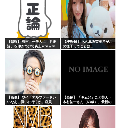
【悲報】 有吉、一般人に「ド正
【櫻坂46】 あの幸阪茉里乃がこ
論」を叩きつけて炎上ｗｗｗｗ
の様子ってことは...
ｗｗｗｗ
【画像】 ワイ「アルファードい
【画像】 「キム兄」こと芸人・
いなあ。買いに行くか」店員
木村祐一さん（63歳）、最新の
「ほいっ見積もりな！」ワイ
松本人志さんとのツーショット
「金額おかしくね？」←お前ら
が完全に別人だとネット騒然！
もそう思うよな？？？？？
「マジで誰かわからん」...