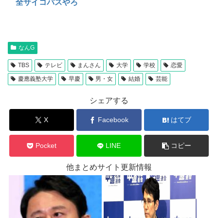
全サイコパスやろ
なんG
TBS
テレビ
まんさん
大学
学校
恋愛
慶應義塾大学
早慶
男・女
結婚
芸能
シェアする
X
Facebook
はてブ
Pocket
LINE
コピー
他まとめサイト更新情報