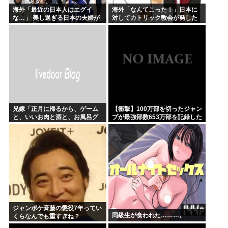
海外「最近の日本人はエグイ
海外「なんてこった！」日本に
な…」 美し過ぎる日本の夫婦が
対してカトリック教会が発した
W杯で世界に見つかってしまう
声明に海外からコメントが殺到
中
兄嫁「正月に帰るから、ゲーム
【衝撃】100万部を切ったジャン
と、いいお肉と酒と、お風呂グ
プが最強部数653万部を記録した
ッズの準備しとけよ」寝起きの
時の週刊少年ジャンプの面子が
私「知るかボケ」兄嫁「キィィ
ヤバすぎる
ィィー！！！！」私「あ…」
ジャンポケ斉藤の懲役7年ってい
同級生が食われた………。
くらなんでも重すぎね？