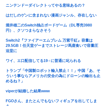
ニンテンドーダイレクトってやる意味あるの？
はだしのゲンに含まれない漫画ジャンル、存在しない
堀井雄二のSwitch独占ボードゲーム（DL専売3980
円）、クソつまらなさそう
Switch2『ファイアーエムブレム 万紫千紅』容量は
29.5GB！任天堂ゲーまでストレージ馬鹿食いで容量圧
迫堂に
ワイ、エ口配信してる19♀に普通に叱られる
トランプ「中国製ロボット輸入禁止！！」中国「あ、そ
ういう事ならアメリカの安全の為にドローンの輸出も止
めるね？」
viperが結婚した結果www
FGOさん、またとんでもないフィギュアを出してしま