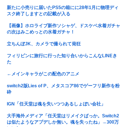
新たに小売りに届いたPS5の箱にに28年1月に物理ディ
スク終了しますとの記載が入る
【画像】ホロライブ新作ソシャゲ、ドスケベ水着ガチャ
の次はみこめっとの水着ガチャ！
立ちんぼJK、カメラで撮られて発狂
フィリピンに旅行に行った知り合いからこんなLINEき
た
←メインキャラがこの配色のアニメ
switch2版Lies of P、メタスコア86でゲーフリ新作を粉
砕
IGN「任天堂は魂を失いつつあるしょぼい会社」
大手海外メディア「任天堂はリメイクばっか。Switch2
は似たようなアプデしか無い。魂を失ったね」→300万