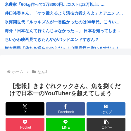
米農家「60kg作って1万8000円…コストは2万以上…...
古いパソコンのUSBに挿すだけで復活&高速化するマジック...
井口裕香さん、「ケツ鍛えるより演技力鍛えろよ」とアニメフ...
中国、止められないEV製造 売れず在庫山積み「売れたこと...
氷河期世代『ルッキズムが一番酷かったのは00年代、こうい...
危険物乙4さん合格率30%の難関試験になる
海外「日本なんて行くんじゃなかった…」 日本を知ってしま...
氷河期世代『ルッキズムが一番酷かったのは00年代、こうい...
ちいかわ映画見てきたんやがバッドエンドすぎん？
女子中学生をカッターナイフで脅し性的暴行か 56歳男を逮...
熊本県民「俺たち逆らわねえだぁ！自民党様に従いますだぁ！...
高市早苗、また経歴にウソが判明
お絵描きAIくん、読む本が決まらない、可愛い女の子も作れ...
お前らお盆の準備をしたか？国父安倍晋三が天国から帰ってく...
ホーム
なんJ
韓国人「悲報：FIFA会長にさえ2002年W杯で韓国が審...
韓国人「日本のサッカー協会も性接待やってるんじゃないです...
【悲報】きまぐれクックさん、魚を捌くだ
小泉進次郎「北朝鮮に厳重に抗議し、強く非難した」
けで日本一のYouTuberを超えてしまう
今期アニメ、無職さよララ乙女怪獣ヤニねこ鉄ジャン天幕きみ...
日本さん食料自給率が過去最低に 25年度37% 主要先進...
X
Facebook
はてブ
韓国、日本の新しい防衛白書に対する当てつけで、日本の制止...
トランプ大統領、イランとの戦闘「近く終結するだろう」と表...
Pocket
LINE
コピー