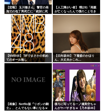
【悲報】 玉川徹さん、警官の発
【人工障がい者】 甥(28)「両親
泡での包丁男死亡に「絶対に死
が亡くなったんで僕のこと引き
刑にならない罪なのに警察が死
取ってほしいんですけど！」な
刑にした！」 → 元警官のマジレ
んでいい年したヒキニートを引
スがコチラ → ………
き取らなきゃいけないんだ...
【NMB48】 TIFでまさかの初め
【日向坂46】 下着姿のかほり
てのオール無し
ん、大丈夫かこれ…
【画像】 Netflix版『リボンの騎
後ろに写ってる一ノ瀬美空ちゃ
士』、とんでもない事になるｗ
んがヤバすぎるｗ【乃木坂46】