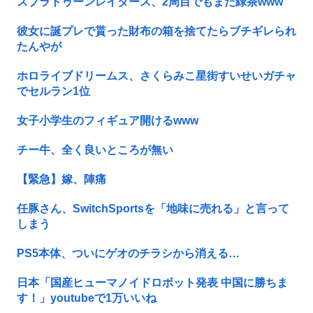
スプラトゥーンレイダース、2周目でもまだ緑茶www
彼女に誕プレで貰った財布の箱を捨てたらブチギレられ
たんやが
ホロライブドリームス、さくらみこ星街すいせいガチャ
でセルラン1位
女子小学生のフィギュア開けるwww
チー牛、全く良いところが無い
【緊急】嫁、陣痛
任豚さん、SwitchSportsを「地味に売れる」と言って
しまう
PS5本体、ついにゲオのチラシから消える…
日本「国産ヒューマノイドロボット発表 中国に勝ちま
す！」youtubeで1万いいね