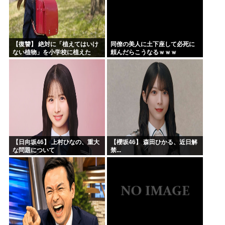
【復讐】 絶対に「植えてはいけ
同僚の美人に土下座して必死に
ない植物」を小学校に植えた
頼んだらこうなるｗｗｗ
→20年経って見に行くと…
「！？」衝撃の光景が・・・
【日向坂46】 上村ひなの、重大
【櫻坂46】 森田ひかる、近日解
な問題について
禁...