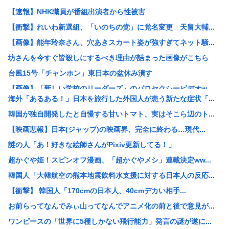
【速報】NHK職員が番組出演者から性被害
【衝撃】れいわ新選組、「いのちの党」に党名変更 天畠大輔...
【画像】能年玲奈さん、穴あきスカート姿が強すぎてネット騒...
坊さんを今すぐ皆殺しにするべき理由が詰まった画像がこちら
台風15号「チャンホン」東日本の盆休み潰す
【画像】「新しい学校のリーダーズ」のパロセクシービデオw...
海外「あるある！」日本を旅行した外国人が患う新たな症状「...
【困惑】株資産7億円あるのに交通も食事も服も全部優待・・...
韓国が独自開発したと自慢する甘いトマト、実はそこら辺のト...
【画像】高市早苗さん、殺されることに怯え始めるwww
【映画悲報】日本(ジャップ)の映画界、完全に終わる…現代...
【困惑】資産7億円あるのに、移動も食事も服も株主優待生活
謎の人「あ！好きな絵師さんがPixiv更新してる！」
【画像】高市早苗、殺されることに怯え始める
超かぐや姫！スピンオフ漫画、「超かぐやメシ」連載決定ww...
【画像】飛行機の隣の客に手コキされたイケメンwww
韓国人「大韓航空の熊本地震飲料水支援に対する日本人の反応...
券売機でチンタラしてる鈍感日本人、ガチで増える。197c...
【衝撃】 韓国人「170cmの日本人、40cmデカい相手...
【衝撃】50代女性、京大病院で脳腫瘍手術→“腫瘍の無い部...
お前らってなんでみぃ山ってなんでアニメ化の前と後で意見が...
【画像】ディズニーのおいなり巻（600円）、流石にアレす...
ワンピースの「世界に5種しかない飛行能力」発言の謎が遂に...
小学生の時、廊下を走ったときの危険性と利点について統計を...