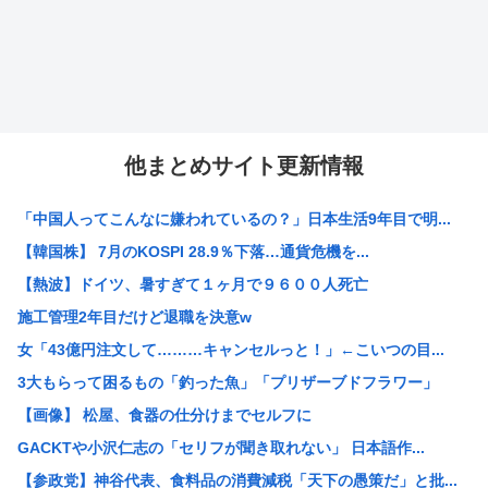
他まとめサイト更新情報
「中国人ってこんなに嫌われているの？」日本生活9年目で明...
【韓国株】 7月のKOSPI 28.9％下落…通貨危機を...
【熱波】ドイツ、暑すぎて１ヶ月で９６００人死亡
施工管理2年目だけど退職を決意w
女「43億円注文して………キャンセルっと！」←こいつの目...
3大もらって困るもの「釣った魚」「プリザーブドフラワー」
【画像】 松屋、食器の仕分けまでセルフに
GACKTや小沢仁志の「セリフが聞き取れない」 日本語作...
【参政党】神谷代表、食料品の消費減税「天下の愚策だ」と批...