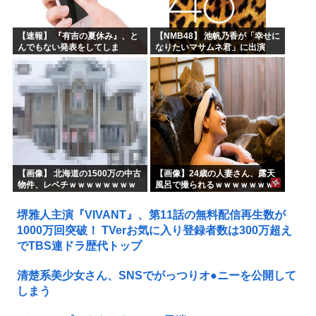
【速報】 『有吉の夏休み』、と
【NMB48】 池帆乃香が「幸せに
んでもない発表をしてしま
なりたいマサムネ君」に出演
う！！！！！
【画像】 北海道の1500万の中古
【画像】24歳の人妻さん、露天
物件、レベチｗｗｗｗｗｗｗｗ
風呂で撮られるｗｗｗｗｗｗｗ
ｗｗｗｗｗｗｗｗｗｗｗｗ
ｗｗｗｗｗｗｗｗｗｗ
堺雅人主演『VIVANT』、第11話の無料配信再生数が
1000万回突破！ TVerお気に入り登録者数は300万超え
でTBS連ドラ歴代トップ
清楚系美少女さん、SNSでがっつりオ●ニーを公開して
しまう