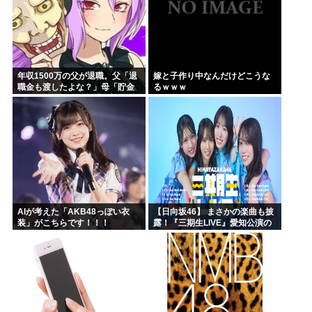
年収1500万の父が退職。父「退
嫁と子作り中なんだけどこうな
職金も渡したよな？」母「貯金
るｗｗｗ
なんてないよー」父「全部なく
なったの！？」→予想外の返事
に家族騒然となり…
AIが考えた「AKB48っぽい衣
【日向坂46】 まさかの楽曲も披
装」がこちらです！！！
露！『三期生LIVE』愛知公演の
レポがこちら