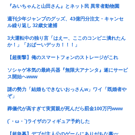
『みいちゃんと山田さん』とネット民 異常者動物園
週刊少年ジャンプのグッズ、43億円分注文・キャンセ
ル繰り返し 32歳女逮捕
3大運転中の独り言「はえー、ここのコンビニ潰れたん
か！」「おぱーいデッカ！！！」
【超衝撃】俺のスマートフォンのストレージがこれ
ソシャゲ本気の最終兵器『無限大アナンタ』遂にサービ
ス開始へwww
謎の勢力「結婚もできないおっさんw」ワイ「既婚者や
ぞ」
葬儀代が高すぎて実質親が死んだら罰金100万円www
(´・ω・`)ライザのフィギュア予約した
【超急募】デブが主人公のゲームにありがちな事〰