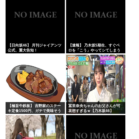
【日向坂46】 月刊ジャイアンツ
【速報】 乃木坂5期生、すぐベ
公式、重大告知！
ロを「こう」やってシてしまう
ｗｗｗｗｗｗ
【極旨牛鉄板】 吉野家のステー
冨里奈央ちゃんのお父さんが可
キ定食1500円、ガチで美味そう
哀想すぎるｗ【乃木坂46】
ｗｗｗ