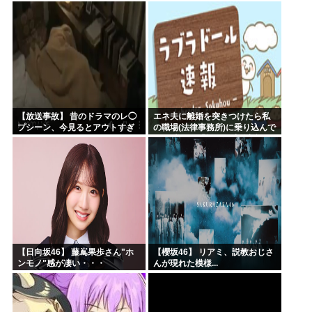
ｗｗｗｗ
【放送事故】 昔のドラマのレ◯
エネ夫に離婚を突きつけたら私
プシーン、今見るとアウトすぎ
の職場(法律事務所)に乗り込んで
る・・・
きた 堂々と「離婚の法律相談で
す。母の薦めでこちらに参りま
した」と言っているが、...
【日向坂46】 藤嶌果歩さん"ホ
【櫻坂46】 リアミ、説教おじさ
ンモノ"感が凄い・・・
んが現れた模様...