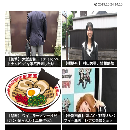
2019.10.24 14:15
海外の反応：韓国サッカー協会、国際審判員らを性接待
「作り込んである高尚アニメ」なんかよりも「心の揺れ動く少...
トランプ「悪夢のオバマ政権！景気が悪いのはオバマのせい」
ひなこのーと作者、顔と一緒に乳首を晒すも抜けない
中国新聞「高市総理は非核三原則堅持をはっきり言わなかった...
韓国人「現在の日本の沖縄のスーパーは台風のおかげでこうな...
【衝撃】 大阪府警、ミナミの“ベ
【櫻坂46】 村山美羽、情報解禁
トナムビル”を家宅捜索した結
果・・・・・・
【悲報】 ワイ「ラーメン一袋だ
【最新画像】 GLAY・TERU＆パ
けじゃ足らんわ！二袋作った
フィー亜美、レアな夫婦ショッ
ろ！」→結果ｗｗｗ
トを公開してしまう！