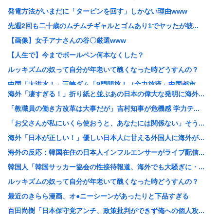
発電方法がいまだに「タービンを回す」しかない理由www
先週2回も二十歳のムチムチギャルとゴムあり1でヤッたが彼...
【画像】女子アナさんの谷〇厳選www
【人生で】今までボールペン何本なくした？
ルッキズムの奴って自分が年老いて醜くなった時どうすんの？
中国「大洪水！」三峡ダム「9門開放！（全力放流」中国都市...
海外「凄すぎる！」折り紙と並ぶあの日本の偉大な発明に海外...
靖国神社さん、参拝者に「軍服着用」「コスプレ」を禁止する...
「教職員の働き方改革は大事だが」吉村知事が危機感 学力テ...
石破茂前総理「ウクライナが核放棄しなければロシア侵攻しな...
「お父さんが私にいくら使おうと、あなたには関係ない」そう...
【画像】白人女はどうしてデブでもエ口いのか
海外「日本が正しい！」優しい日本人に甘える外国人に海外が...
【画像】コスプレイヤー業界、えなこ(30)を抜いてしまう...
海外の反応：韓国在住の日本人インフルエンサーがライブ配信...
「女性が排泄する様子を見たくて」「床に寝込んでしまった」...
韓国人「韓国サッカー協会の性接待報道、海外でも大騒ぎに・...
【朗報】靖国神社、軍服コスプレでの参拝を禁止へwww
ルッキズムの奴って自分が年老いて醜くなった時どうすんの？
台風13号は中国大陸に行ったけど、15号の予想進路…なん...
最近のきらら漫画、オ●ニーシーンがあったりと下品すぎる
【画像】かぐや様は告らせたいの伊井野ミコちゃんは大変かわ...
百田尚樹「日本保守党アンチ、政策批判ができず俺への個人攻...
【画像】クレヨンしんちゃんでエッッッしたいキャラ、満場一...