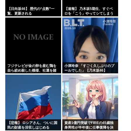
【日向坂46】 歴代の“点数”一
【速報】 乃木坂5期生、すぐベ
覧、更新される
ロを「こう」やってシてしまう
ｗｗｗｗｗｗ
フジテレビが金の卵を産む鶏を
小津玲奈 「すごく久しぶりのプ
自ら絞め殺した模様、社運を賭
ールでした」【乃木坂46】
けたドル箱コンテンツが御蔵入
りになってしまい……
【悲報】 ロシアさん、ついに国
資産1億円突破でFIREの45歳独
民の財産を没収しはじめる
身男性が半年後に仕事復帰を決