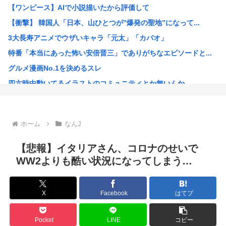
【ワンピース】AIで小説描いたから評価して
【画像】令和の高校生、校舎内で前戯してて草www
【衝撃】 韓国人「日本、山ひとつが”爆発の聖地”になって...
登山家「山で迷ったらとりあえず登れ」登山家「沢を見つけて...
3大長寿アニメでウザいキャラ「元太」「カバオ」
なろうの王様キャラって無能ばかりじゃないか？
特番「本当にあった怖い安倍晋三」でありがちなエピソードと...
【悲報】ちいかわ映画、朝一上映終わって帰ろうとしたおじさ...
グルメ漫画No.1を決めるスレ
【共産党】募金中に中指がメガネに当たった？物理的に不可能...
四六時中動いてるイラストのコミュニティとか無いんか
京大病院で脳が破壊され植物状態になった女性、意識は正常な...
韓国人「大韓サッカー協会が過去に20人の外国人審判らに不...
ワイの描いたイラストにアドバイスクレメンス
ホーム
なんJ
マッシヴ・アタック、シンガポール公演でパレスチナ国旗を掲...
「お父さんが私にいくら使おうと、あなたには関係ない」そう...
【悲報】イタリアさん、コロナのせいで
識者「山上徹也が安倍晋三を討たなければ、日本国は今でも統...
WW2よりも酷い状況になってしまう…
オトンがこれ見てガンダムって言うんやが
灼眼のシャナというラノベwww
X
Facebook
はてブ
プーチン「あえて申し上げます。助けてください。」
このガンプラなにかわかる？
Pocket
LINE
コピー