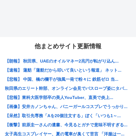
他まとめサイト更新情報
【朗報】 秋田県、UAEのオイルマネー2兆円が転がり込ん...
【速報】 蓮舫「蓮舫だから叩いて良いという報道」 ネット...
【悲報】 中国、橋の欄干が強風一発で粉々に 鉄筋ゼロ 当...
秋田県のエリート幹部、オンライン会見でバスローブ姿にタバ...
【悲報】東科大医学部卒の美人YouTuber、直美で炎上...
【画像】安井カノンちゃん、バニーガールコスプレでうっかり...
【呆然】取引先専務「Aを20個注文する」ぼく「いつも1～...
【衝撃】前原圭一さんの遺書、今見るとガチで意味不明すぎる...
女子高生コスプレイヤー、夏の電車が臭くて苦言 「洋服は一...