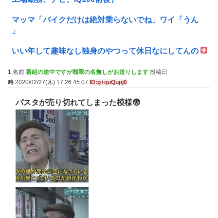
マッマ「バイクだけは絶対乗らないでね」ワイ「うん
」
いい年して趣味なし独身のやつって休日なにしてんの
1 名前:
番組の途中ですが翡翠の名無しがお送りします
投稿日
時:2020/02/27(木) 17:26:45.07
ID:g+quQupj0
パスタが売り切れてしまった模様😨