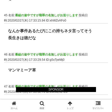
45 名前:
番組の途中ですが翡翠の名無しがお送りします
投稿日
時:2020/02/27(木) 17:33:15.94
ID:xhWZvAFo0
なんか事件あるたびにこの持ちネタ言ってそう
長生きは徳だな
46 名前:
番組の途中ですが翡翠の名無しがお送りします
投稿日
時:2020/02/27(木) 17:33:29.54
ID:g5xTyeMj0
マンマミーア草
47 名前:
番組の途中ですが翡翠の名無しがお送りします
投稿日
SPONSOR
時:2020/02/27(木) 17:33:32.78
ID:oWW2KzT20
大阪でいうと小麦粉が売り切れるようなもんか
ホーム
検索
トップ
サイドバー