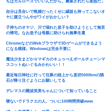
ちはカルローズでいいんだから。農業されたら迷惑だ」
自分は見合いで晩婚だったくせに縁談も持ってこないオ
ヤに腹立つんやがワイがおかしい？
子持ちのオヤジ、川で溺れた息子を助けようとして無言
の帰宅。なお息子は母親に助けられ無事生還
ChromeなどのWebブラウザで3Dゲームができるよう
になる模様。Windowsは完全不要に
魔法少女まどか☆マギカのキュゥべえボールチェーンマ
スコットぬいぐるみかわいい！！
最近毎日神社に行って任豚の頭上から直径5000kmの隕
石が降り注ぐようにお願いしてる
デレマスの難波笑美ちゃんについて知っていること
寝ないでドラクエの人、ついに100時間突破www