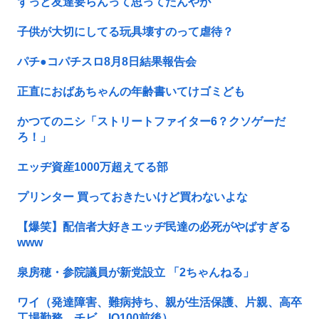
ずっと友達要らんって思ってたんやが
子供が大切にしてる玩具壊すのって虐待？
パチ●コパチスロ8月8日結果報告会
正直におばあちゃんの年齢書いてけゴミども
かつてのニシ「ストリートファイター6？クソゲーだ
ろ！」
エッヂ資産1000万超えてる部
プリンター 買っておきたいけど買わないよな
【爆笑】配信者大好きエッヂ民達の必死がやばすぎる
www
泉房穂・参院議員が新党設立 「2ちゃんねる」
ワイ（発達障害、難病持ち、親が生活保護、片親、高卒
工場勤務、チビ、IQ100前後）