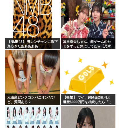
【NMB48】 鬼レンチャンに坂下
冨里奈央ちゃん、罰ゲームのセ
真心きたあああああ
ミをずっと気にしてたｗ【乃木
坂46】
元温泉ピンクコンパニオンだけ
【衝撃】 ワイ、保険金2億円と
ど、質問ある？
遺産6000万円を相続したら「こ
う」なった・・・