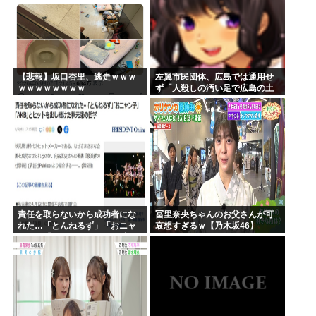
【悲報】坂口杏里、逃走ｗｗｗ
左翼市民団体、広島では通用せ
ｗｗｗｗｗｗｗｗ
ず「人殺しの汚い足で広島の土
を踏むな！」→広島県民「お前
らの方が汚いんじゃ！」「ワシ
らが広島県民じゃ」
責任を取らないから成功者にな
冨里奈央ちゃんのお父さんが可
れた…「とんねるず」「おニャ
哀想すぎるｗ【乃木坂46】
ン子」「AKB」とヒットを出し
続けた秋元康の哲学！！！