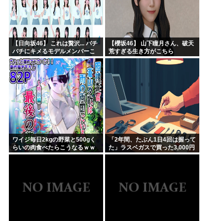
【日向坂46】 これは贅沢... バチ
【櫻坂46】 山下瞳月さん、破天
バチにキメるモデルメンバーこ
荒すぎる生き方がこちら
ちら
ワイジ毎日2kgの野菜と500gく
「2年間、たぶん1日4回は握って
らいの肉食べたらこうなるｗｗ
た」ラスベガスで買った3,000円
ｗ
のキーホルダーを調べたら