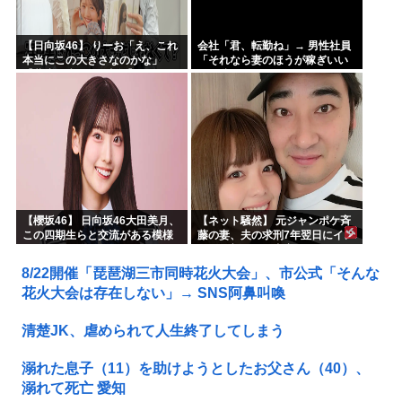
【日向坂46】 りーお「え、これ
会社「君、転勤ね」→ 男性社員
本当にこの大きさなのかな」
「それなら妻のほうが稼ぎいい
【藤嶌果歩 1st写真集】
んで辞めます」⇒ 結果・・・
【櫻坂46】 日向坂46大田美月、
【ネット騒然】 元ジャンポケ斉
この四期生らと交流がある模様
藤の妻、夫の求刑7年翌日にイン
スタ更新！その内容がガチでヤ
バすぎる…
8/22開催「琵琶湖三市同時花火大会」、市公式「そんな
花火大会は存在しない」→ SNS阿鼻叫喚
清楚JK、虐められて人生終了してしまう
溺れた息子（11）を助けようとしたお父さん（40）、
溺れて死亡 愛知