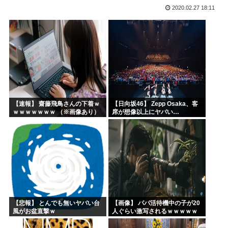
2020.02.27 18:11
エッヂ声優大好き部
ラジコンのキングタイガーでスズメバチの巣に突撃「ハチから...
イチローがマリナーズ主催のHRダービーで見せた活躍にML...
高市早苗、また怪しい経歴が出てくるwww
子供にはロボットアニメ以外禁止にするわ
【画像】キオクシア声優・羊宮妃那ちゃん今日も信用できるw...
【速報】 齋藤飛鳥さんの下着ｗ
【日向坂46】 Zepp Osaka、客
ｗｗｗｗｗｗｗ （※画像あり）
席が想像以上にヤバい…
【悲報】 とんでも無いヤバい台
【画像】 パパ活待機中の子が20
風がお盆直撃ｗ
人ぐらい激写されるｗｗｗｗｗ
ｗｗｗｗｗｗ