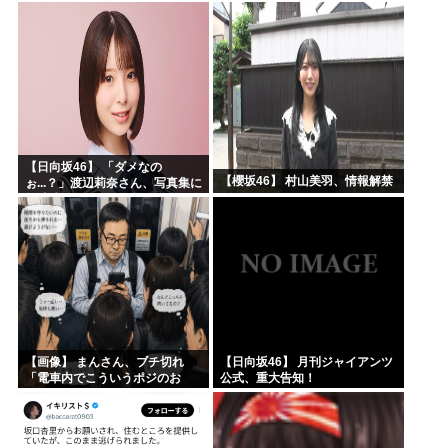
意した「1通の通知」
【日向坂46】 「ダメなの
【櫻坂46】 村山美羽、情報解禁
ぉ...？」渡辺莉奈さん、写真集に
興味津々
【画像】 まんさん、ブチ切れ
【日向坂46】 月刊ジャイアンツ
「電車内でこういうポジのお
公式、重大告知！
じ、ガチでイラネ」→