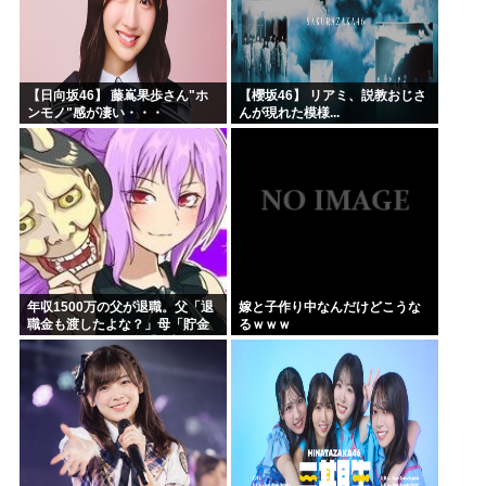
【日向坂46】 藤嶌果歩さん"ホ
【櫻坂46】 リアミ、説教おじさ
ンモノ"感が凄い・・・
んが現れた模様...
年収1500万の父が退職。父「退
嫁と子作り中なんだけどこうな
職金も渡したよな？」母「貯金
るｗｗｗ
なんてないよー」父「全部なく
なったの！？」→予想外の返事
に家族騒然となり…