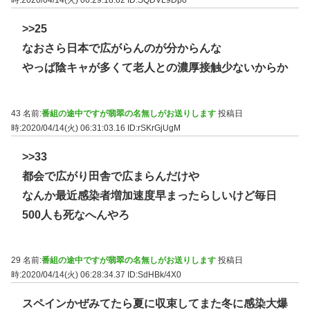
時:2020/04/14(火) 06:29:18.62
ID:SQDVL9Dp0
>>25
なおさら日本で広がらんのが分からんな
やっぱ陰キャが多くて老人との濃厚接触少ないからか
43 名前:
番組の途中ですが翡翠の名無しがお送りします
投稿日
時:2020/04/14(火) 06:31:03.16
ID:rSKrGjUgM
>>33
都会で広がり田舎で広まらんだけや
なんか最近感染者増加速度早まったらしいけど毎日
500人も死なへんやろ
29 名前:
番組の途中ですが翡翠の名無しがお送りします
投稿日
時:2020/04/14(火) 06:28:34.37
ID:SdHBk/4X0
スペインかぜみてたら夏に収束してまた冬に感染大爆