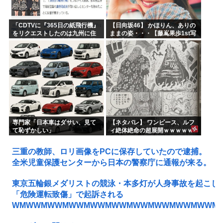
「CDTVに『365日の紙飛行機』
【日向坂46】 かほりん、ありの
をリクエストしたのは九州に住
ままの姿・・・【藤嶌果歩1st写
む中学生」←この事実って結構
真集】
デカいよな【AKB48】
専門家「日本車はダサい、見て
【ネタバレ】 ワンピース、ルフ
て恥ずかしい」
ィ絶体絶命の超展開ｗｗｗｗｗ
ｗｗｗｗｗｗｗｗｗｗｗｗｗｗ
ｗｗｗｗｗｗｗｗｗｗｗｗｗｗ
三重の教師、ロリ画像をPCに保存していたので逮捕。
ｗｗｗｗｗｗｗｗｗｗｗｗ...
全米児童保護センターから日本の警察庁に通報が来る。
東京五輪銀メダリストの競泳・本多灯が人身事故を起こし
「危険運転致傷」で起訴される
WMWWMWWMWWMWWMWWMWWMWWMWWMWWM