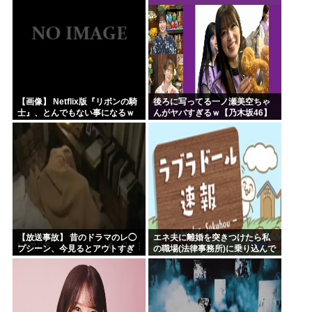
【画像】 Netflix版『リボンの騎
後ろに写ってる一ノ瀬美空ちゃ
士』、とんでもない事になるｗ
んがヤバすぎるｗ【乃木坂46】
ｗｗｗｗ
【放送事故】 昔のドラマのレ◯
エネ夫に離婚を突きつけたら私
プシーン、今見るとアウトすぎ
の職場(法律事務所)に乗り込んで
る・・・
きた 堂々と「離婚の法律相談で
す。母の薦めでこちらに参りま
した」と言っているが、...