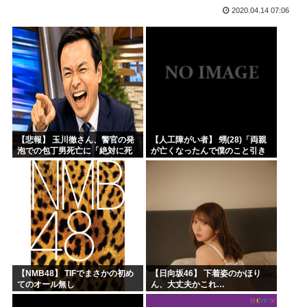
2020.04.14 07:06
結局「SPY×FAMILY」は何が悪かったのか
韓国サッカー協会、外国人審判員数十人に性的接待。羨ま死刑
韓国人「韓国サッカー協会が行った国際試合の性的接待の全容...
【超画像 】週刊少年ジャンプ、世代交代に失敗
外国人「2002年W杯は?」韓国サッカーに衝撃的不祥事！...
海外「日本なんて行くんじゃなかった…」 日本を知ってしま...
【悲報】 玉川徹さん、警官の発
【人工障がい者】 甥(28)「両親
泡での包丁男死亡に「絶対に死
が亡くなったんで僕のこと引き
刑にならない罪なのに警察が死
取ってほしいんですけど！」な
刑にした！」 → 元警官のマジレ
んでいい年したヒキニートを引
スがコチラ → ………
き取らなきゃいけないんだ...
【NMB48】 TIFでまさかの初め
【日向坂46】 下着姿のかほり
てのオール無し
ん、大丈夫かこれ…