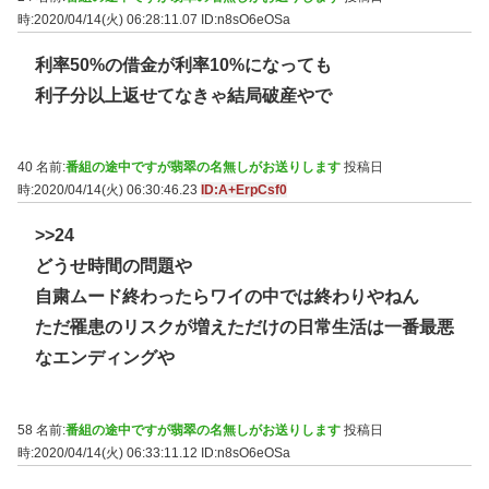
時:2020/04/14(火) 06:28:11.07
ID:n8sO6eOSa
利率50%の借金が利率10%になっても
利子分以上返せてなきゃ結局破産やで
40 名前:
番組の途中ですが翡翠の名無しがお送りします
投稿日
時:2020/04/14(火) 06:30:46.23
ID:A+ErpCsf0
>>24
どうせ時間の問題や
自粛ムード終わったらワイの中では終わりやねん
ただ罹患のリスクが増えただけの日常生活は一番最悪
なエンディングや
58 名前:
番組の途中ですが翡翠の名無しがお送りします
投稿日
時:2020/04/14(火) 06:33:11.12
ID:n8sO6eOSa