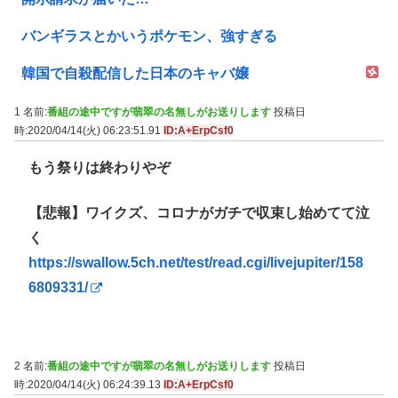
バンギラスとかいうポケモン、強すぎる
韓国で自殺配信した日本のキャバ嬢
1 名前:
番組の途中ですが翡翠の名無しがお送りします
投稿日
時:2020/04/14(火) 06:23:51.91
ID:A+ErpCsf0
もう祭りは終わりやぞ
【悲報】ワイクズ、コロナがガチで収束し始めてて泣
く
https://swallow.5ch.net/test/read.cgi/livejupiter/158
6809331/
2 名前:
番組の途中ですが翡翠の名無しがお送りします
投稿日
時:2020/04/14(火) 06:24:39.13
ID:A+ErpCsf0