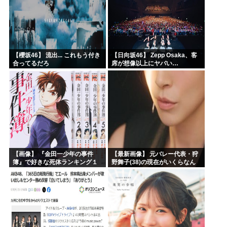
【櫻坂46】 流出... これもう付き
【日向坂46】 Zepp Osaka、客
合ってるだろ
席が想像以上にヤバい…
【画像】 『金田一少年の事件
【最新画像】 元バレー代表・狩
簿』で好きな死体ランキング１
野舞子(38)の現在がいくらなん
位がこちら！
でも即ハボすぎる！