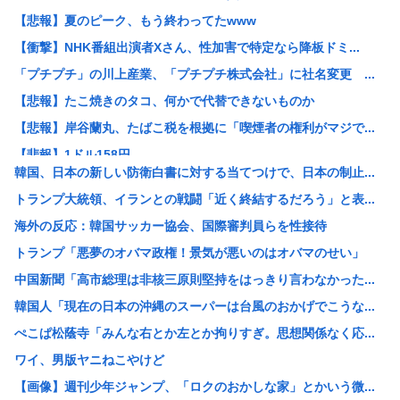
【悲報】夏のピーク、もう終わってたwww
【衝撃】NHK番組出演者Xさん、性加害で特定なら降板ドミ...
「プチプチ」の川上産業、「プチプチ株式会社」に社名変更 ...
【悲報】たこ焼きのタコ、何かで代替できないものか
【悲報】岸谷蘭丸、たばこ税を根拠に「喫煙者の権利がマジで...
【悲報】1ドル158円
韓国、日本の新しい防衛白書に対する当てつけで、日本の制止...
【悲報】夏のピーク、もう終わってた
トランプ大統領、イランとの戦闘「近く終結するだろう」と表...
カズレーザー、車の任意保険を巡り持論「強制しろよ！」「保...
海外の反応：韓国サッカー協会、国際審判員らを性接待
【画像】美人ママ、息子との入浴中の画像が流出した結果・・...
トランプ「悪夢のオバマ政権！景気が悪いのはオバマのせい」
江戸時代から続く「邪馬台国論争」最前線！ 最新研究で見え...
中国新聞「高市総理は非核三原則堅持をはっきり言わなかった...
【熊本地震】共産党・寺本けんた「災害募金に関するデマを流...
韓国人「現在の日本の沖縄のスーパーは台風のおかげでこうな...
【討論】オタク「パソコン自作できます」DQN「自分で車や...
ぺこぱ松蔭寺「みんな右とか左とか拘りすぎ。思想関係なく応...
みい山の亜月ねねさん、障がい者差別漫画で2億稼いでいた模...
ワイ、男版ヤニねこやけど
【画像】俺たちの姫、佳子さまのお気に入りのドレスがこちら...
【画像】週刊少年ジャンプ、「ロクのおかしな家」とかいう微...
エヌビディア、次期モデルから搭載メモリを半減させると発表...