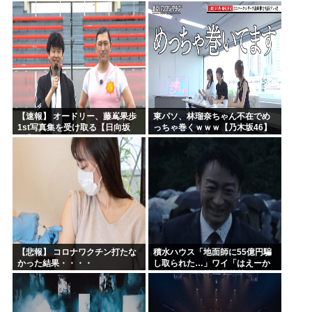
ｗｗｗｗｗｗｗｗｗｗｗｗ
ｗｗｗｗｗｗｗｗｗｗ
【速報】 オードリー、藤嶌果歩
東パソ、林瑠奈ちゃん不在でめ
1st写真集を受け取る【日向坂
っちゃ巻くｗｗｗ【乃木坂46】
46】
【悲報】 コロナワクチン打たな
積水ハウス「地面師に55億円騙
かった結果・・・・
し取られた…」ワイ「はえーか
わいそう…会社滅茶苦茶やろな
ぁ」→