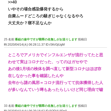
>>40
いやその場合感染爆発するから
自粛ムードどころの騒ぎじゃなくなるやろ
大丈夫か？寝不足なんか
25 名前:
番組の途中ですが翡翠の名無しがお送りします
投稿日
時:2020/04/14(火) 06:28:11.37
ID:rSKrGjUgM
ところでアメリカでインフルエンザが流行ってたと思
わせて実はコロナだった、ってのはガセやで
あの後1月頃の検体を調べ直して新型コロナはほぼ存
在しなかった事を確認したんや
去年から謎の風邪＝コロナ流行ってて抗体獲得した人
が多いなんていう噂もあったらしいけど同じ理由で嘘
33 名前:
番組の途中ですが翡翠の名無しがお送りします
投稿日