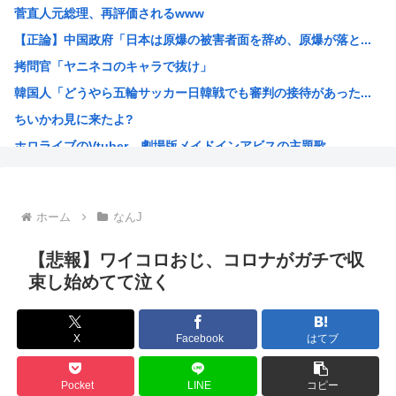
菅直人元総理、再評価されるwww
【自民統一の広報紙】産経新聞 東北での発行休止へ
【正論】中国政府「日本は原爆の被害者面を辞め、原爆が落と...
ヨーロッパが中国製メガソーラーを締め出しｗｗｗ
拷問官「ヤニネコのキャラで抜け」
【NHK激震】職員への性被害を公表…番組出演者Xは事実上...
韓国人「どうやら五輪サッカー日韓戦でも審判の接待があった...
【アリババ】世界最大級のオープンなAIモデル「Qｗeｎ3...
ちいかわ見に来たよ?
インドネシア「高速鉄道！」中国「大赤字！」インドネシア「...
ホロライブのVtuber、劇場版メイドインアビスの主題歌...
【画像】ジェフ・ベゾスさん（資産約43兆7700億円）の...
海外「日本なんて行くんじゃなかった…」 日本を知ってしま...
高市早苗政権「円安ホクホクゥ！財政健全化は目指さない！で...
ホーム
なんJ
クウラ「…着床したな」 悟空「 」
トランプ「結局のところ(次期大統領選で)私たちはJ.D....
【悲報】ワイコロおじ、コロナがガチで収
韓国人「悲報：サッカー協会の審判への性接待が事実の場合、...
束し始めてて泣く
「おっさんの自堕落な生活を美少女にやらせるアニメ」、増え...
韓国、サッカーW杯予選で審判を性接待して買収していたこと...
X
Facebook
はてブ
ジョジョのシーザー「やってない犯罪は殺人だけです。」←こ...
韓国人「竹田恒泰とか36親等を養子に迎えるなら天皇の血を...
Pocket
LINE
コピー