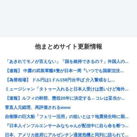
他まとめサイト更新情報
「あきれてモノが言えない」「国を維持できるの？」外国人の...
【速報】 中露の武装軍艦4隻が日本一周『いつでも国家沈没...
【為替相場】 ドル円は1ドル158円台半ば 介入警戒をし...
ミュージシャン「タトゥー入れると日本人受けは悪いけど海外...
【速報】ルフィの幹部、懲役20年に決定する←コレは妥当か...
菅直人元総理、再評価されるwww
自衛隊の巨大船「フェリー活用」の狙いとは？地震発生時に期...
『日本人インフルエンサーみなちゃんが配信中に自ら命を断つ...
日本、アメリカ政府にアルゼンチン通貨危機と同列に語られて...