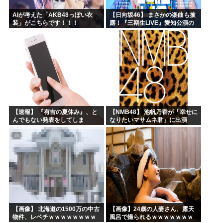
AIが考えた「AKB48っぽい衣
【日向坂46】 まさかの楽曲も披
装」がこちらです！！！
露！『三期生LIVE』愛知公演の
レポがこちら
【速報】 『有吉の夏休み』、と
【NMB48】 池帆乃香が「幸せに
んでもない発表をしてしま
なりたいマサムネ君」に出演
う！！！！！
【画像】 北海道の1500万の中古
【画像】24歳の人妻さん、露天
物件、レベチｗｗｗｗｗｗｗｗ
風呂で撮られるｗｗｗｗｗｗｗ