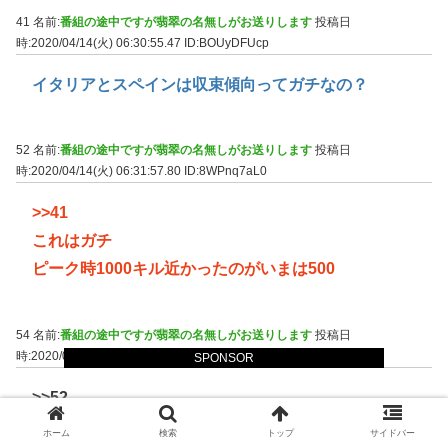
41 名前:
番組の途中ですが翡翠の名無しがお送りします
投稿日
時:2020/04/14(火) 06:30:55.47
ID:BOUyDFUcp
イタリアとスペインは収束傾向ってガチなの？
52 名前:
番組の途中ですが翡翠の名無しがお送りします
投稿日
時:2020/04/14(火) 06:31:57.80
ID:8WPnq7aL0
>>41
これはガチ
ピーク時1000キル近かったのがいまは500
54 名前:
番組の途中ですが翡翠の名無しがお送りします
投稿日
時:2020/04/14(火) 06:32:31.69
ID:BOUyDFUcp
SPONSOR
>>52
ええことや
ホーム
検索
トップ
サイドバー