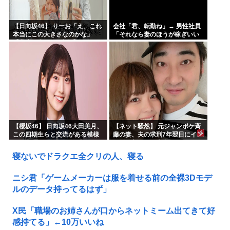
【日向坂46】 りーお「え、これ
会社「君、転勤ね」→ 男性社員
本当にこの大きさなのかな」
「それなら妻のほうが稼ぎいい
【藤嶌果歩 1st写真集】
んで辞めます」⇒ 結果・・・
【櫻坂46】 日向坂46大田美月、
【ネット騒然】 元ジャンポケ斉
この四期生らと交流がある模様
藤の妻、夫の求刑7年翌日にイン
スタ更新！その内容がガチでヤ
バすぎる…
寝ないでドラクエ全クリの人、寝る
ニシ君「ゲームメーカーは服を着せる前の全裸3Dモデ
ルのデータ持ってるはず」
X民「職場のお姉さんが口からネットミーム出てきて好
感持てる」←10万いいね