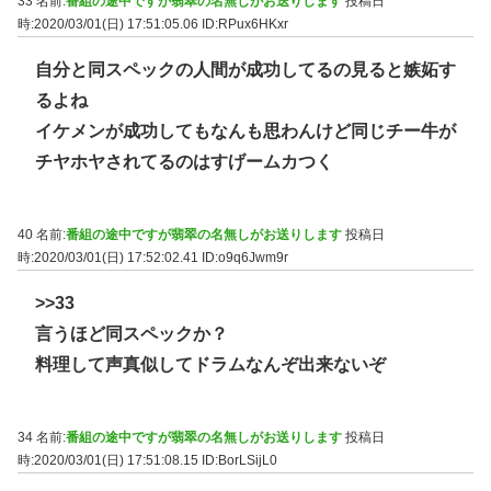
33 名前:
番組の途中ですが翡翠の名無しがお送りします
投稿日
時:2020/03/01(日) 17:51:05.06
ID:RPux6HKxr
自分と同スペックの人間が成功してるの見ると嫉妬す
るよね
イケメンが成功してもなんも思わんけど同じチー牛が
チヤホヤされてるのはすげームカつく
40 名前:
番組の途中ですが翡翠の名無しがお送りします
投稿日
時:2020/03/01(日) 17:52:02.41
ID:o9q6Jwm9r
>>33
言うほど同スペックか？
料理して声真似してドラムなんぞ出来ないぞ
34 名前:
番組の途中ですが翡翠の名無しがお送りします
投稿日
時:2020/03/01(日) 17:51:08.15
ID:BorLSijL0