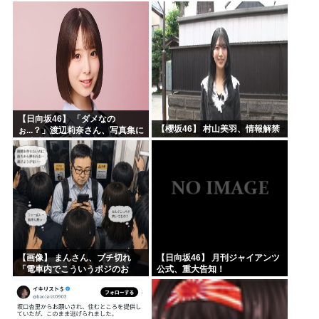
意した「1通の通知」
【日向坂46】 「ダメなの
【櫻坂46】 村山美羽、情報解禁
ぉ...？」渡辺莉奈さん、写真集に
興味津々
【画像】 まんさん、ブチ切れ
【日向坂46】 月刊ジャイアンツ
「電車内でこういうポジのお
公式、重大告知！
じ、ガチでイラネ」→