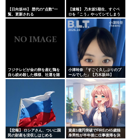
【日向坂46】 歴代の“点数”一
【速報】 乃木坂5期生、すぐベ
覧、更新される
ロを「こう」やってシてしまう
ｗｗｗｗｗｗ
フジテレビが金の卵を産む鶏を
小津玲奈 「すごく久しぶりのプ
自ら絞め殺した模様、社運を賭
ールでした」【乃木坂46】
けたドル箱コンテンツが御蔵入
りになってしまい……
【悲報】 ロシアさん、ついに国
資産1億円突破でFIREの45歳独
民の財産を没収しはじめる
身男性が半年後に仕事復帰を決