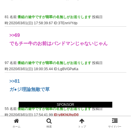
81 名前:
番組の途中ですが翡翠の名無しがお送りします
投稿日
時:2020/03/01(日) 17:58:39.67
ID:3TEnnVYdp
>>69
でもチー牛のお前はバンドマンじゃないじゃん
97 名前:
番組の途中ですが翡翠の名無しがお送りします
投稿日
時:2020/03/01(日) 18:00:35.44
ID:LgBVGPaKa
>>81
ガ●ジ理論無敵で草
SPONSOR
55 名前:
番組の途中ですが翡翠の名無しがお送りします
投稿日
時:2020/03/01(日) 17:54:41.99
ID:y8KhUhyD0
義勇の物真似まで出来てるな
ホーム
検索
トップ
サイドバー