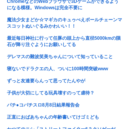
ChromeなどのWebブラウザで3Dゲームができるよう
になる模様。Windowsは完全不要に
魔法少女まどか☆マギカのキュゥべえボールチェーンマ
スコットぬいぐるみかわいい！！
最近毎日神社に行って任豚の頭上から直径5000kmの隕
石が降り注ぐようにお願いしてる
デレマスの難波笑美ちゃんについて知っていること
寝ないでドラクエの人、ついに100時間突破www
ずっと友達要らんって思ってたんやが
子供が大切にしてる玩具壊すのって虐待？
パチ●コパチスロ8月8日結果報告会
正直におばあちゃんの年齢書いてけゴミども