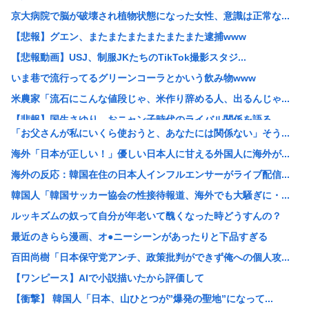
京大病院で脳が破壊され植物状態になった女性、意識は正常な...
【悲報】グエン、またまたまたまたまたまた逮捕www
【悲報動画】USJ、制服JKたちのTikTok撮影スタジ...
いま巷で流行ってるグリーンコーラとかいう飲み物www
米農家「流石にこんな値段じゃ、米作り辞める人、出るんじゃ...
【悲報】国生さゆり、おニャン子時代のライバル関係を語る ...
「お父さんが私にいくら使おうと、あなたには関係ない」そう...
【悲報】飯田圭織さん、45歳の誕生日「年齢イジリはほどほ...
海外「日本が正しい！」優しい日本人に甘える外国人に海外が...
【画像】令和の中学生、めちゃくちゃイチャイチャしていた
海外の反応：韓国在住の日本人インフルエンサーがライブ配信...
【画像あり】女子大生「長岡の花火行ってきた」 花火を見せ...
韓国人「韓国サッカー協会の性接待報道、海外でも大騒ぎに・...
お前らが知っているちょっとした雑学
ルッキズムの奴って自分が年老いて醜くなった時どうすんの？
佐藤二朗、橋本愛との騒動で主演映画が完全白紙へｗｗｗｗｗ
最近のきらら漫画、オ●ニーシーンがあったりと下品すぎる
韓国人「不正選挙の背後に中国がいると主張する米国人教授に...
百田尚樹「日本保守党アンチ、政策批判ができず俺への個人攻...
【腹筋崩壊】見た瞬間吹いた画像を貼っていくスレwww
【ワンピース】AIで小説描いたから評価して
【画像】Z世代が恋人に求める年収ラインがこれｗ
【衝撃】 韓国人「日本、山ひとつが”爆発の聖地”になって...
【画像】ナイトスクープの中1JCが彼氏に素顔見せたことが...