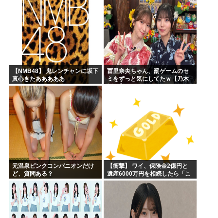
【NMB48】 鬼レンチャンに坂下
冨里奈央ちゃん、罰ゲームのセ
真心きたあああああ
ミをずっと気にしてたｗ【乃木
坂46】
元温泉ピンクコンパニオンだけ
【衝撃】 ワイ、保険金2億円と
ど、質問ある？
遺産6000万円を相続したら「こ
う」なった・・・