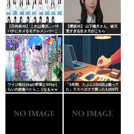
【日向坂46】 これは贅沢... バチ
【櫻坂46】 山下瞳月さん、破天
バチにキメるモデルメンバーこ
荒すぎる生き方がこちら
ちら
ワイジ毎日2kgの野菜と500gく
「2年間、たぶん1日4回は握って
らいの肉食べたらこうなるｗｗ
た」ラスベガスで買った3,000円
ｗ
のキーホルダーを調べたら