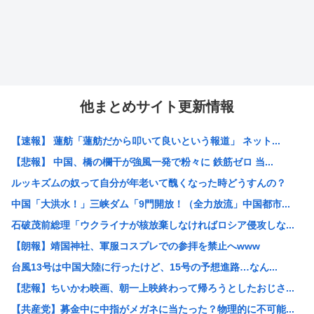
他まとめサイト更新情報
【速報】 蓮舫「蓮舫だから叩いて良いという報道」 ネット...
【悲報】 中国、橋の欄干が強風一発で粉々に 鉄筋ゼロ 当...
ルッキズムの奴って自分が年老いて醜くなった時どうすんの？
中国「大洪水！」三峡ダム「9門開放！（全力放流」中国都市...
石破茂前総理「ウクライナが核放棄しなければロシア侵攻しな...
【朗報】靖国神社、軍服コスプレでの参拝を禁止へwww
台風13号は中国大陸に行ったけど、15号の予想進路…なん...
【悲報】ちいかわ映画、朝一上映終わって帰ろうとしたおじさ...
【共産党】募金中に中指がメガネに当たった？物理的に不可能...