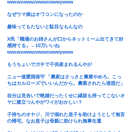
wwxwxwwwzwwwxwwwywww
なぜウマ娘はオワコンになったのか
趣味ってもたないと駄目なもんなの
X民「職場のお姉さんが口からネットミーム出てきて好
感持てる」←10万いいね
wwxwxwwwzwwwxwwwywww
もうちょいでガチで子供産まれるんやが
ニュー速愛国保守 「農家はさっさと農業やめろ。こっ
ちはカルローズでいいんだから。農業されたら迷惑だ」
自分は見合いで晩婚だったくせに縁談も持ってこないオ
ヤに腹立つんやがワイがおかしい？
子持ちのオヤジ、川で溺れた息子を助けようとして無言
の帰宅。なお息子は母親に助けられ無事生還