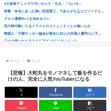
3大長寿アニメでウザいキャラ「元太」「カバオ」
八村、ネトウヨから差別を受けていた
特番「本当にあった怖い安倍晋三」でありがちなエピソードと...
【画像】東京人「ﾊｧﾊｧ…ついに家建てたぞ！」
グルメ漫画No.1を決めるスレ
【悲報】ワイの家、壁の裏からカサカサ音がして終わるwww
四六時中動いてるイラストのコミュニティとか無いんか
「お年玉は貯金しとくね」の行方を、大人の私はまだ知らない...
韓国人「大韓サッカー協会が過去に20人の外国人審判らに不...
【画像】移民についての日本人の本音、だいたいこれwww
ワイの描いたイラストにアドバイスクレメンス
【画像】美人YouTuberさん、美化フィルターが外れて...
マッシヴ・アタック、シンガポール公演でパレスチナ国旗を掲...
「お父さんが私にいくら使おうと、あなたには関係ない」そう...
ホーム
なんJ
識者「山上徹也が安倍晋三を討たなければ、日本国は今でも統...
オトンがこれ見てガンダムって言うんやが
【悲報】大蛇丸をモノマネして飯を作るだ
灼眼のシャナというラノベwww
けの人、完全に人気YouTuberになる
プーチン「あえて申し上げます。助けてください。」
このガンプラなにかわかる？
X
Facebook
はてブ
エッヂ声優大好き部
ラジコンのキングタイガーでスズメバチの巣に突撃「ハチから...
Pocket
LINE
コピー