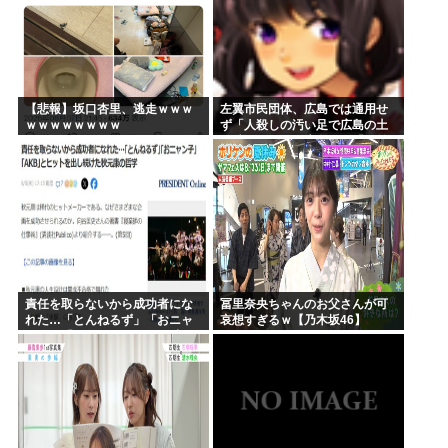
【悲報】坂口杏里、逃走ｗｗｗ
左翼市民団体、広島では通用せ
ｗｗｗｗｗｗｗｗ
ず「人殺しの汚い足で広島の土
を踏むな！」→広島県民「お前
らの方が汚いんじゃ！」「ワシ
らが広島県民じゃ」
責任を取らないから成功者にな
冨里奈央ちゃんのお父さんが可
れた…「とんねるず」「おニャ
哀想すぎるｗ【乃木坂46】
ン子」「AKB」とヒットを出し
続けた秋元康の哲学！！！