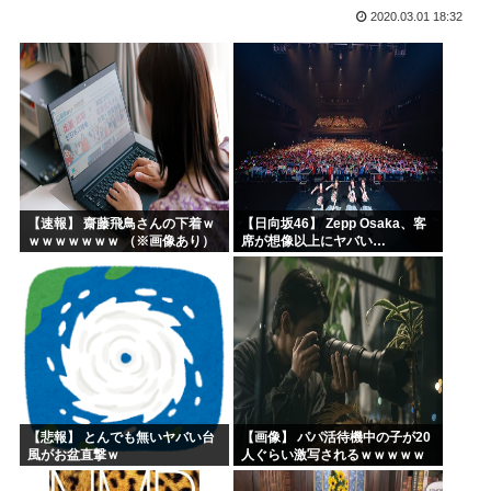
2020.03.01 18:32
イチローがマリナーズ主催のHRダービーで見せた活躍にML...
高市早苗、また怪しい経歴が出てくるwww
子供にはロボットアニメ以外禁止にするわ
【画像】キオクシア声優・羊宮妃那ちゃん今日も信用できるw...
デスノートの魅上照がめっちゃ好きなんだが
韓国人「最近の日本アニメ業界の勢力図を変えたと言われる作...
【速報】 齋藤飛鳥さんの下着ｗ
【日向坂46】 Zepp Osaka、客
ｗｗｗｗｗｗｗ （※画像あり）
席が想像以上にヤバい…
【悲報】 とんでも無いヤバい台
【画像】 パパ活待機中の子が20
風がお盆直撃ｗ
人ぐらい激写されるｗｗｗｗｗ
ｗｗｗｗｗｗ