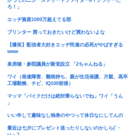
かつてのニシ「ストリートファイター6？クソゲーだ
ろ！」
エッヂ資産1000万超えてる部
プリンター 買っておきたいけど買わないよな
【爆笑】配信者大好きエッヂ民達の必死がやばすぎる
www
泉房穂・参院議員が新党設立 「2ちゃんねる」
ワイ（発達障害、難病持ち、親が生活保護、片親、高卒
工場勤務、チビ、IQ100前後）
マッマ「バイクだけは絶対乗らないでね」ワイ「うん
」
いい年して趣味なし独身のやつって休日なにしてんの
最近は七夕にプレゼント送ったりしないのかしら(´・
ω・`)