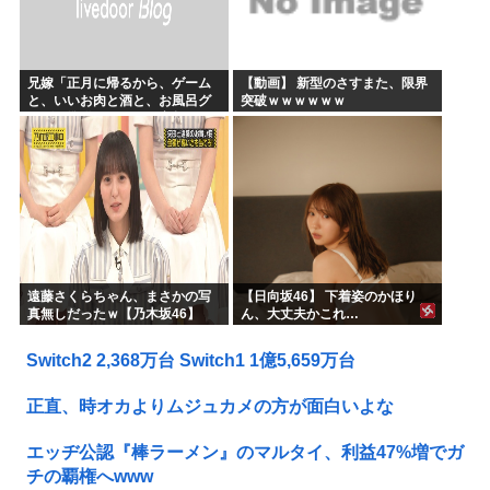
兄嫁「正月に帰るから、ゲーム
【動画】 新型のさすまた、限界
と、いいお肉と酒と、お風呂グ
突破ｗｗｗｗｗｗ
ッズの準備しとけよ」寝起きの
私「知るかボケ」兄嫁「キィィ
ィィー！！！！」私「あ…」
遠藤さくらちゃん、まさかの写
【日向坂46】 下着姿のかほり
真無しだったｗ【乃木坂46】
ん、大丈夫かこれ…
Switch2 2,368万台 Switch1 1億5,659万台
正直、時オカよりムジュカメの方が面白いよな
エッヂ公認『棒ラーメン』のマルタイ、利益47%増でガ
チの覇権へwww