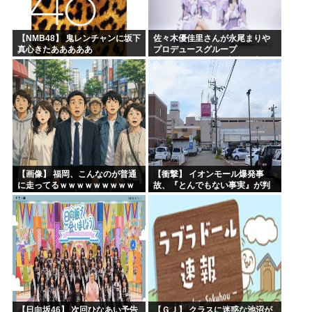
【NMB48】 鬼レンチャンに坂下
佐々木優佳里さんが永尾まりや
真心きたあああああ
プロデュースグループ
「WASURENA」に加入発表！
現在のグループと兼任へ【元
AKB48ゆかるん・まりやぎ】
【画像】 福岡、こんなのが普通
【衝撃】 イオンモール爆発事
に走ってるｗｗｗｗｗｗｗｗｗ
故、『とんでもない事実』が判
ｗｗｗｗｗｗｗ
明してしまう・・・・・・
【日向坂46】 次回ひなあい予告
【ＧＪ】 クラスに迷惑な池沼が