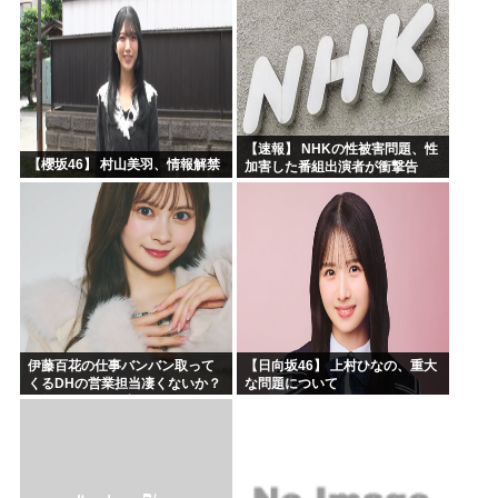
【速報】 NHKの性被害問題、性
【櫻坂46】 村山美羽、情報解禁
加害した番組出演者が衝撃告
白！
伊藤百花の仕事バンバン取って
【日向坂46】 上村ひなの、重大
くるDHの営業担当凄くないか？
な問題について
今年のボーナス凄いことになり
そう！！【AKB48いともも】