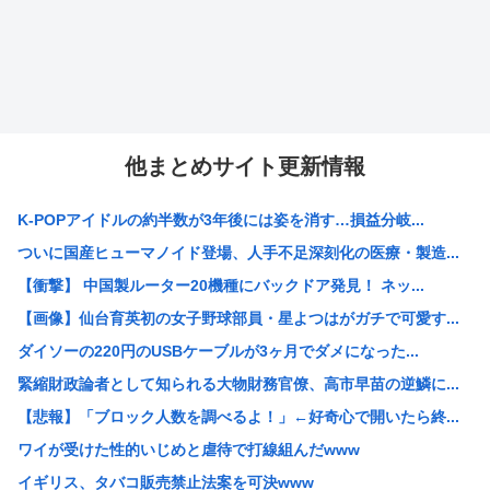
他まとめサイト更新情報
K-POPアイドルの約半数が3年後には姿を消す…損益分岐...
ついに国産ヒューマノイド登場、人手不足深刻化の医療・製造...
【衝撃】 中国製ルーター20機種にバックドア発見！ ネッ...
【画像】仙台育英初の女子野球部員・星よつはがガチで可愛す...
ダイソーの220円のUSBケーブルが3ヶ月でダメになった...
緊縮財政論者として知られる大物財務官僚、高市早苗の逆鱗に...
【悲報】「ブロック人数を調べるよ！」←好奇心で開いたら終...
ワイが受けた性的いじめと虐待で打線組んだwww
イギリス、タバコ販売禁止法案を可決www