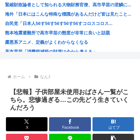
緊縮財政論者として知られる大物財務官僚、高市早苗の逆鱗に...
【速報】全国の女子高生、お前らに苦言www
海外「日本にはこんな特殊な標識があるんだけど皆は見たこと...
【画像あり】女子、整形に成功「この形の鼻が全女子の理想だ...
自民党「日本人56す56す56す56す56すコロスコロス...
【衝撃】兵庫県斎藤知事、海外事業所を全て廃止へ「公務員が...
熊本地震避難所で高市早苗の態度が非常に良いと話題
【悲報】上司さんからタコ殴りにされて被害届出したんやけど...
露悪系アニメ、定義がよくわからなくなる
【驚愕】いまだに続いていると聞いてビビる漫画「ながされて...
高市早苗「消費税減税の財源は今から考える」
【悲報】名探偵プリキュアさん、前作から売上を10億円も落...
声優の長谷川育美さんと結婚したいんやが
部落民のことお前らの地域ってなんて言ってた？
ホーム
なんJ
中国大使館に侵入した自衛官（24）、動機を告白「中国の強...
海外「ディズニーがゴミのようだ！」日本がアニメ化した米人...
【悲報】子供部屋未使用おばさん一覧がこ
今期アニメの評価、ついに固まる
ちら。悲惨過ぎる…この先どう生きていく
んだろう
韓国人「韓国サッカー協会W杯予選で外国人審判に性接待した...
「味方のふりをしてたが、実は敵のスパイだったキャラ」 何...
みいちゃん作者、お気持ち表明ツイートから1週間沈黙www
X
Facebook
はてブ
高市総書記に逆らった財務官僚、左遷されるwww