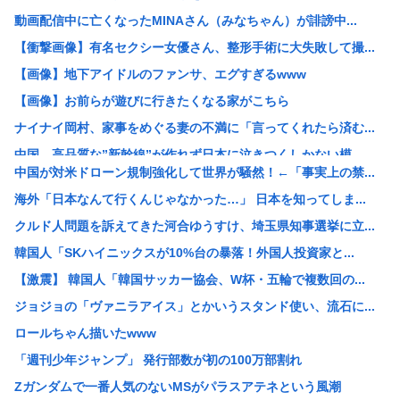
動画配信中に亡くなったMINAさん（みなちゃん）が誹謗中...
【衝撃画像】有名セクシー女優さん、整形手術に大失敗して撮...
【画像】地下アイドルのファンサ、エグすぎるwww
【画像】お前らが遊びに行きたくなる家がこちら
ナイナイ岡村、家事をめぐる妻の不満に「言ってくれたら済む...
中国、高品質な”新幹線”が作れず日本に泣きつくしかない模...
中国が対米ドローン規制強化して世界が騒然！←「事実上の禁...
高2生徒の家に侵入し、わいせつ 高2男子を逮捕
海外「日本なんて行くんじゃなかった…」 日本を知ってしま...
中国「大洪水！」三峡ダム「大雨で増水（台風直撃前」中国ダ...
クルド人問題を訴えてきた河合ゆうすけ、埼玉県知事選挙に立...
高市早苗「消費税減税の財源は今から考える」
韓国人「SKハイニックスが10%台の暴落！外国人投資家と...
【戦後最長】日本、なんと74ヶ月連続で景気回復していた‥...
【激震】 韓国人「韓国サッカー協会、W杯・五輪で複数回の...
【画像】わんぱく日焼け女子中学生さん、発育が良すぎて「女...
ジョジョの「ヴァニラアイス」とかいうスタンド使い、流石に...
【衝撃】ワイ「豆腐、150g×2丁で250円か…高いけど...
ロールちゃん描いたwww
檜山沙耶こと「おさや」、第一子妊娠を発表
「週刊少年ジャンプ」 発行部数が初の100万部割れ
例の自殺配信、ウッキウキでXに拡散されまくるwww
Zガンダムで一番人気のないMSがパラスアテネという風潮
【正論】今の20代「タモリっておもしろくないじゃん。笑っ...