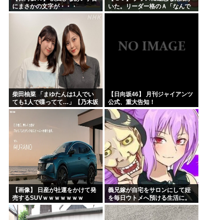
にまさかの文字が・・・
いた。リーダー格のＡ「なんで
支援学級に入れないんです
か？」先生「背の高い低いと同
じで、これも個性なの！差別は...
柴田柚菜 「まゆたんは1人でい
【日向坂46】 月刊ジャイアンツ
ても1人で喋ってて…」【乃木坂
公式、重大告知！
46】
【画像】 日産が社運をかけて発
義兄嫁が自宅をサロンにして姪
売するSUVｗｗｗｗｗｗｗ
を毎日ウトメへ預ける生活に。
数年後、そのツケが一気に回っ
てきて…