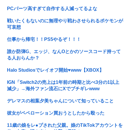
PCパーツ高すぎて自作する人減ってるよな
戦いたくもないのに無理やり戦わさせられるポケモンが
可哀想
仕事から帰宅！！PS5やるぞ！！！
誰か防弾G、エッジ、なんOとかのソースコード持って
る人おらんか？
Halo Studiosでレイオフ開始♥www【XBOX】
IGN「Switch2の売上は1年前の時期と比べ3分の1以上
減少」→海外ファン流石にXでブチギレwww
デレマスの相葉夕美ちゃんについて知っていること
彼女がペペローション買おうとしたから殴った
11歳の娘をレ●プされた父親。娘のTikTokアカウントを