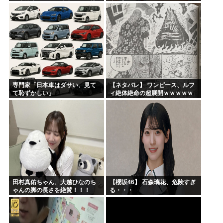
む中学生」←この事実って結構
真集】
デカいよな【AKB48】
専門家「日本車はダサい、見て
【ネタバレ】 ワンピース、ルフ
て恥ずかしい」
ィ絶体絶命の超展開ｗｗｗｗｗ
ｗｗｗｗｗｗｗｗｗｗｗｗｗｗ
ｗｗｗｗｗｗｗｗｗｗｗｗｗｗ
ｗｗｗｗｗｗｗｗｗｗｗｗ...
田村真佑ちゃん、大越ひなのち
【櫻坂46】 石森璃花、危険すぎ
ゃんの脚の長さを絶賛！！！
る・・・
【乃木坂46】