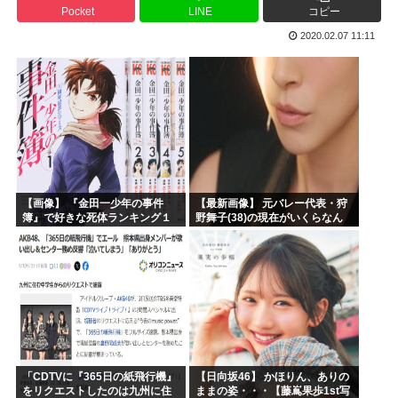
Pocket
LINE
コピー
ヒロアカ見たらまじで好きになったんやが
2020.02.07 11:11
【画像】カノカリ女、とんでもないエ口グッズにされてしまい...
韓国人「日本には韓国みたいなドラッグストアがないので韓国...
宮崎駿「声優は娼婦のような声」←これ正論すぎるよな
なんかおもろい漫画ない?
バンダイナムコ決算、プリキュアが前年比大幅減少
【画像】 『金田一少年の事件
【最新画像】 元バレー代表・狩
簿』で好きな死体ランキング１
野舞子(38)の現在がいくらなん
位がこちら！
でも即ハボすぎる！
「CDTVに『365日の紙飛行機』
【日向坂46】 かほりん、ありの
をリクエストしたのは九州に住
ままの姿・・・【藤嶌果歩1st写