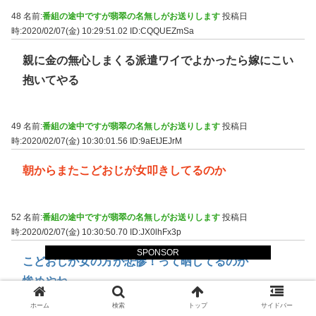
48 名前:
番組の途中ですが翡翠の名無しがお送りします
投稿日
時:2020/02/07(金) 10:29:51.02
ID:CQQUEZmSa
親に金の無心しまくる派遣ワイでよかったら嫁にこい
抱いてやる
49 名前:
番組の途中ですが翡翠の名無しがお送りします
投稿日
時:2020/02/07(金) 10:30:01.56
ID:9aEtJEJrM
朝からまたこどおじが女叩きしてるのか
52 名前:
番組の途中ですが翡翠の名無しがお送りします
投稿日
時:2020/02/07(金) 10:30:50.70
ID:JX0lhFx3p
SPONSOR
こどおじが女の方が悲惨！って晒してるのか
惨めやね
どんだけ根に持っとるんや
ホーム
検索
トップ
サイドバー