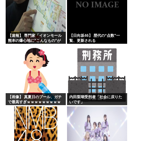
【速報】 専門家「イオンモール
【日向坂46】 歴代の“点数”一
熊本の爆心地に”こんなもの”が
覧、更新される
あったんだけど…」
【画像】 真夏日のプール、ガチ
内田梨瑚受刑者「社会に戻りた
で最高すぎｗｗｗｗｗｗｗｗｗ
いです」
ｗ