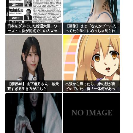
日本をダメにした総理大臣、ワ
【画像】 まま「なんかプール入
ースト１位が同点でこの人ｗｗ
ってたら学生にめっちゃ見られ
ｗｗｗｗ
たw」
【櫻坂46】 山下瞳月さん、破天
出張から帰ったら、嫁の顔が青
荒すぎる生き方がこちら
ざめていた。俺「一体何があっ
たんだ？」嫁「…」→子供たち
に話を聞くと…