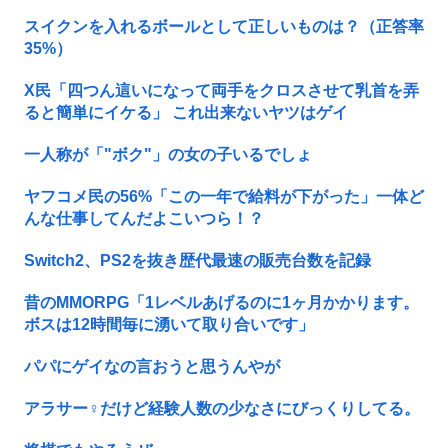
スイクンを入れるボールとして正しいものは？（正答率
35%）
X民「四つん這いになって両手をクロスさせて乳首を弄
ると簡単にイケる」 これ出来ないヤツはゲイ
一人称が「"ボク"」の女の子いるでしょ
ヤフコメ民の56%「この一年で給料が下がった」一体ど
んな仕事してんだよこいつら！？
Switch2、PS2を抜き歴代最速の販売台数を記録
昔のMMORPG「1レベルあげるのに1ヶ月かかります。
ボスは12時間毎に湧いて取り合いです」
パパにゲイなの言おうと思うんやが
アラサー♀だけど経験人数の少なさにびっくりしてる。