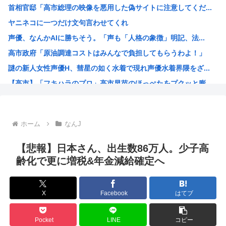
首相官邸「高市総理の映像を悪用した偽サイトに注意してくだ...
KDDI、楽天への回線貸し出し終了へ 都市部で9月末に
ヤニネコに一つだけ文句言わせてくれ
『この美人と結婚できる権利』が100万円だったらどっち選...
声優、なんかAIに勝ちそう。「声も「人格の象徴」明記、法...
【画像】骨格ストレートな女さん、絶対に男受けが悪いカラダ...
高市政府「原油調達コストはみんなで負担してもらうわよ！」
日産e-power、無給油で1980km走行しギネス記録...
謎の新人女性声優H、彗星の如く水着で現れ声優水着界隈をざ...
【画像】思わず保存したくなる「笑える画像・最高な画像」貼...
【高市】「フキハラのプロ」高市早苗のほっぺたをプクッと膨...
NHK「連続テレビ小説」で描いてほしい著名人【朝ドラ】
大谷翔平が今永昇太を睨みつける様子に全米騒然！←「最高の...
海外「W杯は八百長だった」FIFA会長支持を表明したサッ...
ホーム
なんJ
例のダンスアニメの作者、ヤバすぎる
高市早苗の消費税減税、93%が「賛成」www
【悲報】日本さん、出生数86万人。少子高
ワイ小学生やけどアナログで絵描いたから見て
齢化で更に増税&年金減給確定へ
国家情報局のスパイ通報フォーム、マイクロソフト365だっ...
ハンターハンターのゴンっておるやん
X
Facebook
はてブ
ちいかわのモモンガ、逝きそう
韓国人「韓国に10年間の出場権剥奪や過去ワールドカップ、...
Pocket
LINE
コピー