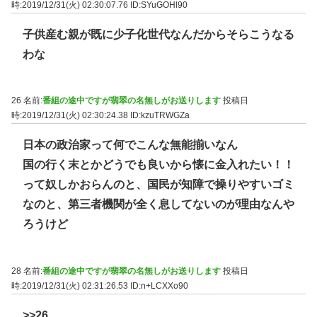
時:2019/12/31(火) 02:30:07.76
ID:SYuGOHl90
子供産む親が既に少子化世代なんだからそらこうなる
わな
26 名前:
番組の途中ですが翡翠の名無しがお送りします
投稿日
時:2019/12/31(火) 02:30:24.38
ID:kzuTRWGZa
日本の政治家って何でこんな無能揃いなん
国の行く末とかどうでも良いから懐に金入れたい！！
って奴しかおらんのと、国民が知障で操りやすいゴミ
なのと、第三者機関が全く息してないのが理由なんや
ろうけど
28 名前:
番組の途中ですが翡翠の名無しがお送りします
投稿日
時:2019/12/31(火) 02:31:26.53
ID:n+LCXXo90
>>26