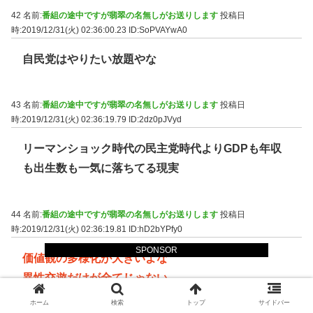
42 名前:
番組の途中ですが翡翠の名無しがお送りします
投稿日
時:2019/12/31(火) 02:36:00.23
ID:SoPVAYwA0
自民党はやりたい放題やな
43 名前:
番組の途中ですが翡翠の名無しがお送りします
投稿日
時:2019/12/31(火) 02:36:19.79
ID:2dz0pJVyd
リーマンショック時代の民主党時代よりGDPも年収
も出生数も一気に落ちてる現実
44 名前:
番組の途中ですが翡翠の名無しがお送りします
投稿日
時:2019/12/31(火) 02:36:19.81
ID:hD2bYPfy0
SPONSOR
価値観の多様化が大きいよな
異性交遊だけが全てじゃない
ホーム
検索
トップ
サイドバー