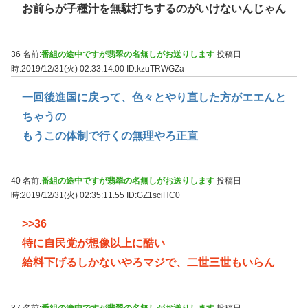
お前らが子種汁を無駄打ちするのがいけないんじゃん
36 名前:
番組の途中ですが翡翠の名無しがお送りします
投稿日
時:2019/12/31(火) 02:33:14.00
ID:kzuTRWGZa
一回後進国に戻って、色々とやり直した方がエエんと
ちゃうの
もうこの体制で行くの無理やろ正直
40 名前:
番組の途中ですが翡翠の名無しがお送りします
投稿日
時:2019/12/31(火) 02:35:11.55
ID:GZ1sciHC0
>>36
特に自民党が想像以上に酷い
給料下げるしかないやろマジで、二世三世もいらん