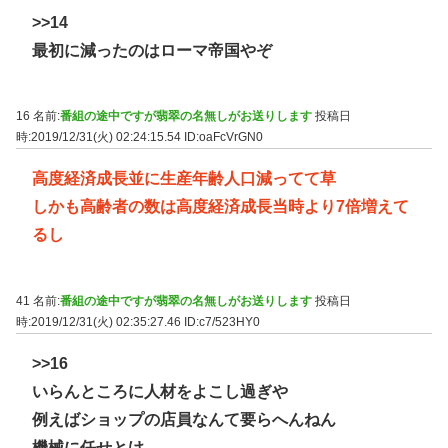
>>14
最初に減ったのはローマ帝国やぞ
16 名前:
番組の途中ですが翡翠の名無しがお送りします
投稿日
時:2019/12/31(火) 02:24:15.54
ID:oaFcVrGN0
高度経済成長並に生産年齢人口減ってて草
しかも高齢者の数は高度経済成長当時より7倍増えて
るし
41 名前:
番組の途中ですが翡翠の名無しがお送りします
投稿日
時:2019/12/31(火) 02:35:27.46
ID:c7/523HY0
>>16
いらんところに人材をよこし過ぎや
例えばショップの店員なんて要らへんねん
機械に任せとけ