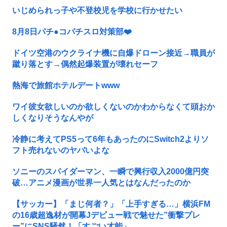
いじめられっ子や不登校児を学校に行かせたい
8月8日パチ●コパチスロ対策部❤️
ドイツ空港のウクライナ機に自爆ドローン接近→職員が
蹴り落とす→偶然起爆装置が壊れセーフ
熱海で旅館ホテルデートwww
ワイ彼女欲しいのか欲しくないのかわからなくて頭おか
しくなりそうなんやが
冷静に考えてPS5って6年もあったのにSwitch2よりソ
フト売れないのヤバいよな
ソニーのスパイダーマン、一瞬で興行収入2000億円突
破…アニメ漫画が世界一人気とはなんだったのか
【サッカー】「まじ何者？」「上手すぎる…」横浜FM
の16歳超逸材が開幕Jデビュー戦で魅せた”衝撃プレ
ー”にSNS騒然！「すごい才能」