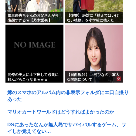
冨里奈央ちゃんのお父さんが可
【復讐】 絶対に「植えてはいけ
哀想すぎるｗ【乃木坂46】
ない植物」を小学校に植えた
→20年経って見に行くと…
「！？」衝撃の光景が・・・
同僚の美人に土下座して必死に
【日向坂46】 上村ひなの、重大
頼んだらこうなるｗｗｗ
な問題について
嫁のスマホのアルバム内の非表示フォルダにエ口自撮り
あった
マリオカートワールドはどうすればよかったのか
DSにあったなんか無人島でサバイバルするゲーム、ワ
イしか覚えてない…