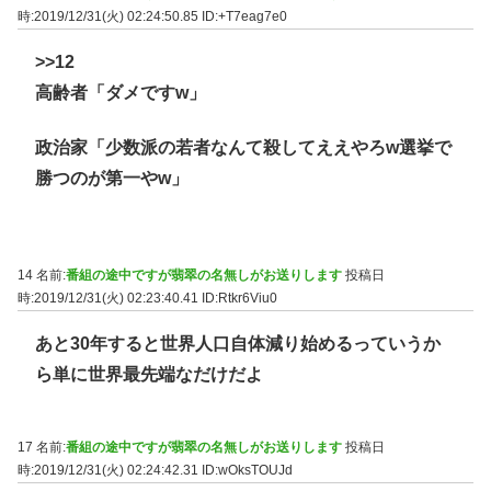
時:2019/12/31(火) 02:24:50.85
ID:+T7eag7e0
>>12
高齢者「ダメですw」
政治家「少数派の若者なんて殺してええやろw選挙で
勝つのが第一やw」
14 名前:
番組の途中ですが翡翠の名無しがお送りします
投稿日
時:2019/12/31(火) 02:23:40.41
ID:Rtkr6Viu0
あと30年すると世界人口自体減り始めるっていうか
ら単に世界最先端なだけだよ
17 名前:
番組の途中ですが翡翠の名無しがお送りします
投稿日
時:2019/12/31(火) 02:24:42.31
ID:wOksTOUJd