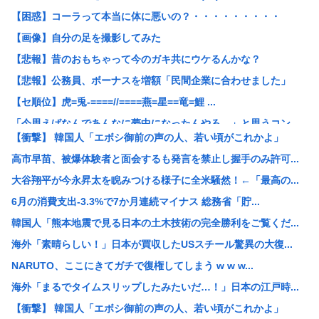
【困惑】コーラって本当に体に悪いの？・・・・・・・・・
【画像】自分の足を撮影してみた
【悲報】昔のおもちゃって今のガキ共にウケるんかな？
【悲報】公務員、ボーナスを増額「民間企業に合わせました」
【セ順位】虎=兎-====//====燕=星==竜=鯉 ...
「今思えばなんであんなに夢中になったんやろ…」と思うコン...
【衝撃】 韓国人「エボシ御前の声の人、若い頃がこれかよ」
ワンピースの「世界に5種しかない飛行能力」ついに謎が判明...
高市早苗、被爆体験者と面会するも発言を禁止し握手のみ許可...
【悲報】大阪で白昼堂々誘拐事件発生 www
大谷翔平が今永昇太を睨みつける様子に全米騒然！←「最高の...
国税 ギャンブル脱税パパ活etc..「こんなことでは国民...
6月の消費支出-3.3%で7か月連続マイナス 総務省「貯...
【悲報】開示請求が届いた…
韓国人「熊本地震で見る日本の土木技術の完全勝利をご覧くだ...
【九州名物】鶏刺し食べた医師、全身麻痺へ…「死んだほうが...
海外「素晴らしい！」日本が買収したUSスチール驚異の大復...
【悲報】思春期の娘に「キモッ」と言われたお父さん、グレる
NARUTO、ここにきてガチで復権してしまう w w w...
京大病院、脳腫瘍摘出手術で誤って腫瘍の無い部位を摘出 脳...
海外「まるでタイムスリップしたみたいだ…！」日本の江戸時...
【悲報】中居正広「俺が来たことは内緒だべ」極秘で熊本でボ...
【衝撃】 韓国人「エボシ御前の声の人、若い頃がこれかよ」
【悲報】初の日本代表で出番なし、福田正博「使わないんだっ...