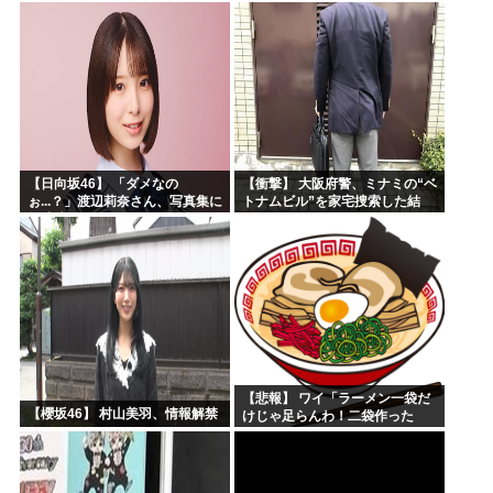
ろ！
坂46】
【日向坂46】 「ダメなの
【衝撃】 大阪府警、ミナミの“ベ
ぉ...？」渡辺莉奈さん、写真集に
トナムビル”を家宅捜索した結
興味津々
果・・・・・・
【悲報】 ワイ「ラーメン一袋だ
【櫻坂46】 村山美羽、情報解禁
けじゃ足らんわ！二袋作った
ろ！」→結果ｗｗｗ