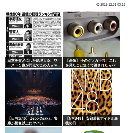
2019.12.31 03:15
高市首相、出張マッサージへ
アキバ冥途戦争とかいうアニメwww
【画像】小池百合子×高市早苗
【高市】ゴラム(56歳)、女子中学生をナイフで脅し性的暴...
5ちゃんのどこでもいいけど、日本人の税金使って日本人批判...
海外「あるある！」日本を旅行した外国人が患う新たな症状「...
日本をダメにした総理大臣、ワ
【画像】 今のクソガキ共、これ
ースト１位が同点でこの人ｗｗ
を見たこと無くて渡されたらパ
ｗｗｗｗ
ニクるらしいｗｗｗｗｗｗｗｗ
ｗｗｗｗｗ
【日向坂46】 Zepp Osaka、客
【NMB48】 安部若菜アイドル最
席が想像以上にヤバい…
後の日