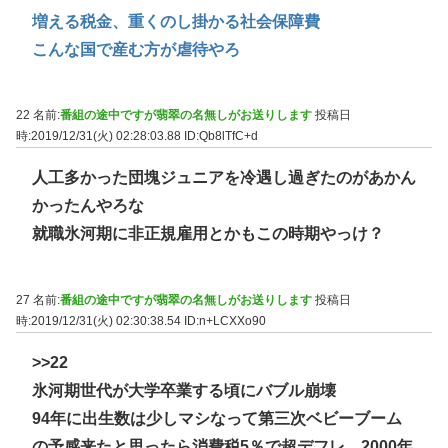
増える税金、重くのし掛かる社会保障費
こんな国で産む方が虐待やろ
22 名前:
番組の途中ですが翡翠の名無しがお送りします
投稿日
時:2019/12/31(火) 02:28:03.88
ID:Qb8lTfC+d
人工多かった団塊ジュニアを冷遇し過ぎたのがあかん
かったんやろな
就職氷河期に非正規雇用とかもこの時期やっけ？
27 名前:
番組の途中ですが翡翠の名無しがお送りします
投稿日
時:2019/12/31(火) 02:30:38.54
ID:n+LCXXo90
>>22
氷河期世代が大学卒業する頃にバブル崩壊
94年に出生数は少しマシなって第三次ベビーブーム
の予感来たと思ったら消費税5％で超デフレ、2000年