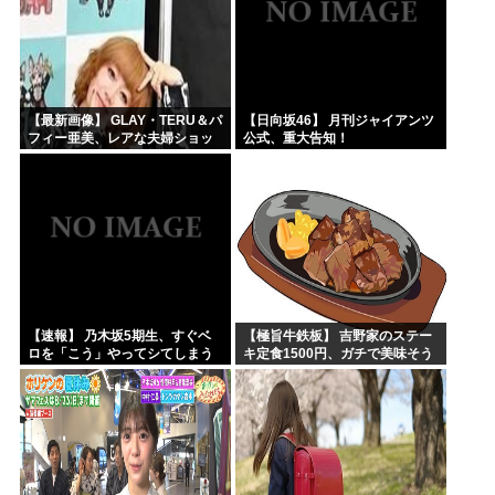
【最新画像】 GLAY・TERU＆パ
【日向坂46】 月刊ジャイアンツ
フィー亜美、レアな夫婦ショッ
公式、重大告知！
トを公開してしまう！
【速報】 乃木坂5期生、すぐベ
【極旨牛鉄板】 吉野家のステー
ロを「こう」やってシてしまう
キ定食1500円、ガチで美味そう
ｗｗｗｗｗｗ
ｗｗｗ