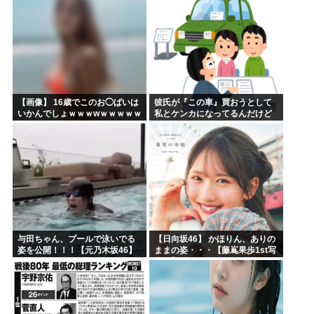
【画像】 16歳でこのお◯ぱいは
彼氏が『この車』買おうとして
いかんでしょｗｗｗwｗｗｗｗｗ
私とケンカになってるんだけど
ｗｗｗ❤
ｗｗｗｗｗｗ
与田ちゃん、プールで泳いでる
【日向坂46】 かほりん、ありの
姿を公開！！！【元乃木坂46】
ままの姿・・・【藤嶌果歩1st写
真集】