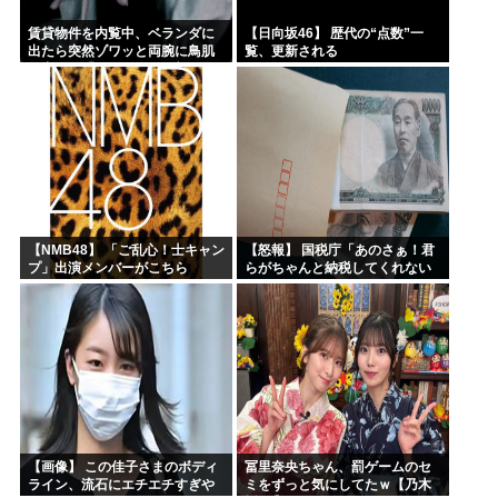
賃貸物件を内覧中、ベランダに
【日向坂46】 歴代の“点数”一
出たら突然ゾワッと両腕に鳥肌
覧、更新される
が出た。「やっぱりこの部屋嫌
だ」と思った瞬間、体が前にド
ンッと突き飛ばされて…
【NMB48】 「ご乱心！士キャン
【怒報】 国税庁「あのさぁ！君
プ」出演メンバーがこちら
らがちゃんと納税してくれない
とこうなっちゃうけどどうす
る？！」←これw w w w w w w w
【画像】 この佳子さまのボディ
冨里奈央ちゃん、罰ゲームのセ
ライン、流石にエチエチすぎや
ミをずっと気にしてたｗ【乃木