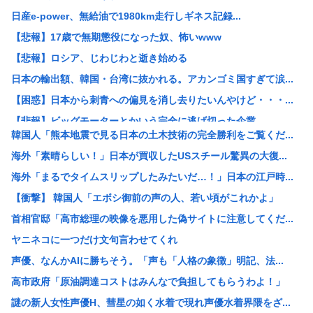
日産e-power、無給油で1980km走行しギネス記録...
【悲報】17歳で無期懲役になった奴、怖いwww
【悲報】ロシア、じわじわと逝き始める
日本の輸出額、韓国・台湾に抜かれる。アカンゴミ国すぎて涙...
【困惑】日本から刺青への偏見を消し去りたいんやけど・・・...
【悲報】ビッグモーターとかいう完全に逃げ切った企業
韓国人「熊本地震で見る日本の土木技術の完全勝利をご覧くだ...
【悲報】女性「性的暴行されました」検事「嘘では？」女性「...
海外「素晴らしい！」日本が買収したUSスチール驚異の大復...
ホリエモン、移民受け入れ反対派の若者にブチギレ→スタジオ...
海外「まるでタイムスリップしたみたいだ…！」日本の江戸時...
【悲報】「米軍を粉砕しろ！」在韓米軍基地に突入した韓国学...
【衝撃】 韓国人「エボシ御前の声の人、若い頃がこれかよ」
税務署員1億円超脱税疑い 詐取金で競艇か、国税当局
首相官邸「高市総理の映像を悪用した偽サイトに注意してくだ...
【動画あり】ミスイタリア地方予選、黒人女性が優勝し炎上
ヤニネコに一つだけ文句言わせてくれ
早めに予約した通路側の席に、見知らぬ母子が。車掌の呼びか...
声優、なんかAIに勝ちそう。「声も「人格の象徴」明記、法...
ショートスリーパーさん「寝たほうがいいのでは？」にブチギ...
高市政府「原油調達コストはみんなで負担してもらうわよ！」
トッモ「ワイ5年かけて500万貯めてん、これで焼き鳥屋や...
謎の新人女性声優H、彗星の如く水着で現れ声優水着界隈をざ...
理容室経営て今から難しい？収入や資金、集客はどれくらい必...