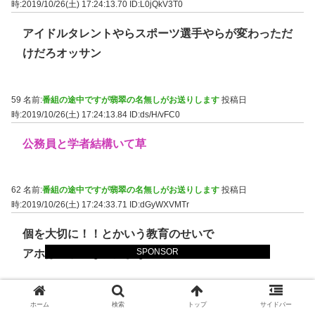
時:2019/10/26(土) 17:24:13.70
ID:L0jQkV3T0
アイドルタレントやらスポーツ選手やらが変わっただ
けだろオッサン
59 名前:
番組の途中ですが翡翠の名無しがお送りします
投稿日
時:2019/10/26(土) 17:24:13.84
ID:ds/H/vFC0
公務員と学者結構いて草
62 名前:
番組の途中ですが翡翠の名無しがお送りします
投稿日
時:2019/10/26(土) 17:24:33.71
ID:dGyWXVMTr
個を大切に！！とかいう教育のせいで
SPONSOR
アホばっかになったよな
63 名前:
番組の途中ですが翡翠の名無しがお送りします
投稿日
ホーム
検索
トップ
サイドバー
時:2019/10/26(土) 17:24:43.08
ID:CGKXfqIpd