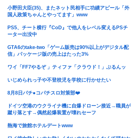
小野田大臣(35)、またネット民相手に功績アピール「外
国人政策ちゃんとやってます」www
PS5、チート横行『CoD』で他人をレベル変えるPSチ
ーター出没中
GTA6のtake-two「ゲーム販売は90%以上がデジタル配
信」パッケージ版の売上はたった3%
ワイ「FF7やるぞ 」ティファ「クラウド！」ぶるんッ
いじめられっ子や不登校児を学校に行かせたい
8月8日パチ●コパチスロ対策部❤️
ドイツ空港のウクライナ機に自爆ドローン接近→職員が
蹴り落とす→偶然起爆装置が壊れセーフ
熱海で旅館ホテルデートwww