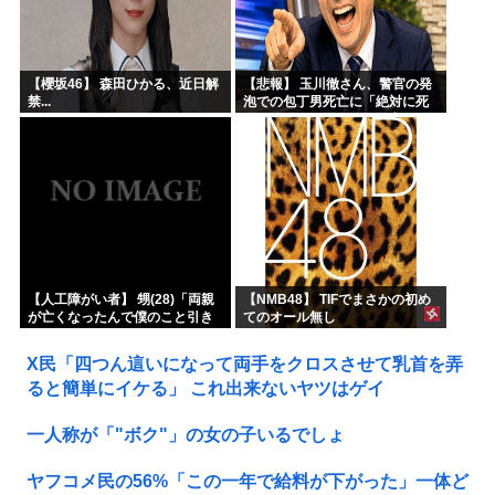
【櫻坂46】 森田ひかる、近日解
【悲報】 玉川徹さん、警官の発
禁...
泡での包丁男死亡に「絶対に死
刑にならない罪なのに警察が死
刑にした！」 → 元警官のマジレ
スがコチラ → ………
【人工障がい者】 甥(28)「両親
【NMB48】 TIFでまさかの初め
が亡くなったんで僕のこと引き
てのオール無し
取ってほしいんですけど！」な
んでいい年したヒキニートを引
X民「四つん這いになって両手をクロスさせて乳首を弄
き取らなきゃいけないんだ...
ると簡単にイケる」 これ出来ないヤツはゲイ
一人称が「"ボク"」の女の子いるでしょ
ヤフコメ民の56%「この一年で給料が下がった」一体ど