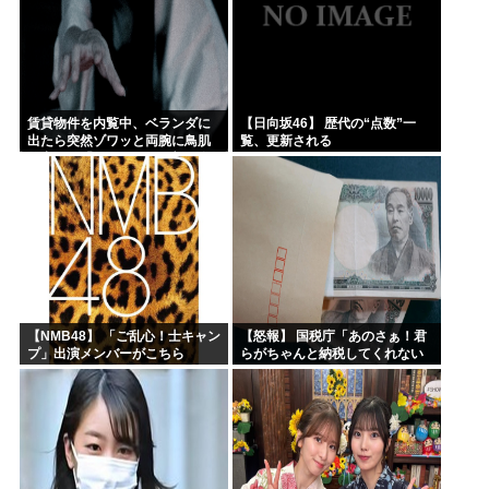
賃貸物件を内覧中、ベランダに
【日向坂46】 歴代の“点数”一
出たら突然ゾワッと両腕に鳥肌
覧、更新される
が出た。「やっぱりこの部屋嫌
だ」と思った瞬間、体が前にド
ンッと突き飛ばされて…
【NMB48】 「ご乱心！士キャン
【怒報】 国税庁「あのさぁ！君
プ」出演メンバーがこちら
らがちゃんと納税してくれない
とこうなっちゃうけどどうす
る？！」←これw w w w w w w w