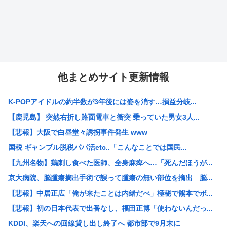
他まとめサイト更新情報
K-POPアイドルの約半数が3年後には姿を消す…損益分岐...
【鹿児島】 突然右折し路面電車と衝突 乗っていた男女3人...
【悲報】大阪で白昼堂々誘拐事件発生 www
国税 ギャンブル脱税パパ活etc..「こんなことでは国民...
【九州名物】鶏刺し食べた医師、全身麻痺へ…「死んだほうが...
京大病院、脳腫瘍摘出手術で誤って腫瘍の無い部位を摘出 脳...
【悲報】中居正広「俺が来たことは内緒だべ」極秘で熊本でボ...
【悲報】初の日本代表で出番なし、福田正博「使わないんだっ...
KDDI、楽天への回線貸し出し終了へ 都市部で9月末に