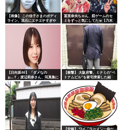
【画像】 この佳子さまのボディ
冨里奈央ちゃん、罰ゲームのセ
ライン、流石にエチエチすぎや
ミをずっと気にしてたｗ【乃木
ろ！
坂46】
【日向坂46】 「ダメなの
【衝撃】 大阪府警、ミナミの“ベ
ぉ...？」渡辺莉奈さん、写真集に
トナムビル”を家宅捜索した結
興味津々
果・・・・・・
【悲報】 ワイ「ラーメン一袋だ