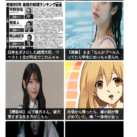
真集】
日本をダメにした総理大臣、ワ
【画像】 まま「なんかプール入
ースト１位が同点でこの人ｗｗ
ってたら学生にめっちゃ見られ
ｗｗｗｗ
たw」
【櫻坂46】 山下瞳月さん、破天
出張から帰ったら、嫁の顔が青
荒すぎる生き方がこちら
ざめていた。俺「一体何があっ
たんだ？」嫁「…」→子供たち
に話を聞くと…