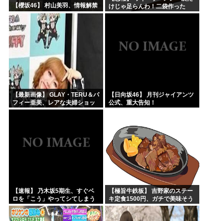
【櫻坂46】 村山美羽、情報解禁
けじゃ足らんわ！二袋作った
ろ！」→結果ｗｗｗ
【最新画像】 GLAY・TERU＆パ
【日向坂46】 月刊ジャイアンツ
フィー亜美、レアな夫婦ショッ
公式、重大告知！
トを公開してしまう！
【速報】 乃木坂5期生、すぐベ
【極旨牛鉄板】 吉野家のステー
ロを「こう」やってシてしまう
キ定食1500円、ガチで美味そう
ｗｗｗｗｗｗ
ｗｗｗ