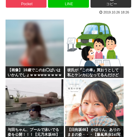
Pocket
LINE
コピー
海外「あるある！」日本を旅行した外国人が患う新たな症状「...
2019.10.26 18:26
韓国が独自開発したと自慢する甘いトマト、実はそこら辺のト...
埼玉川越に突如として「モスク」が自生 外国人「自分たちは...
はっきり言う、プリキュア見た事ない
自民党、古謝玄太の推薦を決定 沖縄県知事選
【映画悲報】日本(ジャップ)の映画界、完全に終わる…現代...
【画像】 16歳でこのお◯ぱいは
彼氏が『この車』買おうとして
いかんでしょｗｗｗwｗｗｗｗｗ
私とケンカになってるんだけど
ｗｗｗ❤
ｗｗｗｗｗｗ
与田ちゃん、プールで泳いでる
【日向坂46】 かほりん、ありの
姿を公開！！！【元乃木坂46】
ままの姿・・・【藤嶌果歩1st写