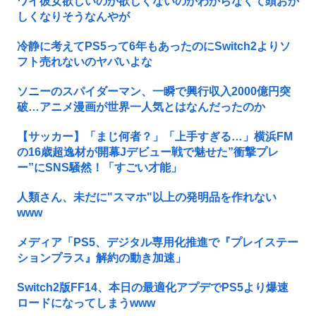
ワイ彼女欲しいのか欲しくないのかわからなくて頭おか
しくなりそうなんやが
冷静に考えてPS5って6年もあったのにSwitch2よりソ
フト売れないのヤバいよな
ソニーのスパイダーマン、一瞬で興行収入2000億円突
破…アニメ漫画が世界一人気とはなんだったのか
【サッカー】「まじ何者？」「上手すぎる…」横浜FM
の16歳超逸材が開幕Jデビュー戦で魅せた”衝撃プレ
ー”にSNS騒然！「すごい才能」
人類さん、未だに"スマホ"以上の発明品を作れない
www
メディア「PS5、デジタル専用化推進で『プレイステー
ションプラス』解約の動き加速」
Switch2版FF14、本日の最適化アプデでPS5より爆速
ロードになってしまうwww