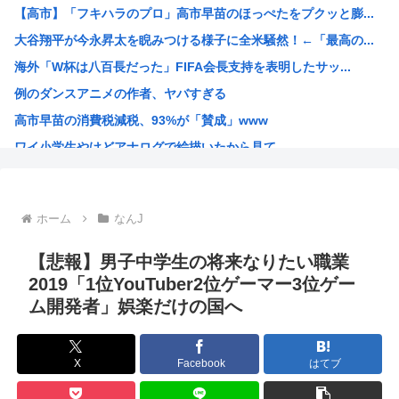
【高市】「フキハラのプロ」高市早苗のほっぺたをプクッと膨...
高市早苗の消費税減税、93%が「賛成」www
大谷翔平が今永昇太を睨みつける様子に全米騒然！←「最高の...
首相官邸、"映え"を意識した高市首相熊本訪問の感動BGM...
海外「W杯は八百長だった」FIFA会長支持を表明したサッ...
【画像】女子高生さん、男に抱かれまくった結果www
例のダンスアニメの作者、ヤバすぎる
【動画】 広島記念公園を追い出された左翼さん、流石にキモ...
高市早苗の消費税減税、93%が「賛成」www
【批判】ラノベ作家（52）「新作ラブコメ書いたぞ！ｗ」X...
ワイ小学生やけどアナログで絵描いたから見て
落合博満の晩年の成績(1991-1998)、ギリ擁護でき...
国家情報局のスパイ通報フォーム、マイクロソフト365だっ...
ハンターハンターのゴンっておるやん
ホーム
なんJ
ちいかわのモモンガ、逝きそう
韓国人「韓国に10年間の出場権剥奪や過去ワールドカップ、...
【悲報】男子中学生の将来なりたい職業
高市首相、出張マッサージへ
2019「1位YouTuber2位ゲーマー3位ゲー
ム開発者」娯楽だけの国へ
アキバ冥途戦争とかいうアニメwww
【画像】小池百合子×高市早苗
【高市】ゴラム(56歳)、女子中学生をナイフで脅し性的暴...
X
Facebook
はてブ
5ちゃんのどこでもいいけど、日本人の税金使って日本人批判...