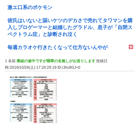
激エ口系のポケモン
彼氏はいないと謳いケツのデカさで売れてタワマンを購
入しプロゲーマーと結婚したグラドル、息子が「自閉ス
ペクトラム症」と診断され泣く
毎週カラオケ行きたくなって仕方ないんやが
1 名前:
番組の途中ですが翡翠の名無しがお送りします
投稿日
時:2019/10/26(土) 17:20:29.19
ID:/Jhc8GJ+0