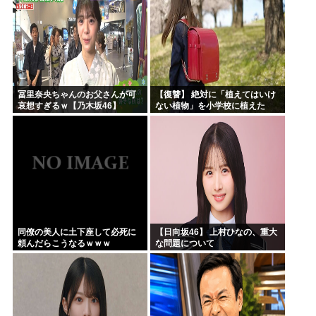
冨里奈央ちゃんのお父さんが可
【復讐】 絶対に「植えてはいけ
哀想すぎるｗ【乃木坂46】
ない植物」を小学校に植えた
→20年経って見に行くと…
「！？」衝撃の光景が・・・
同僚の美人に土下座して必死に
【日向坂46】 上村ひなの、重大
頼んだらこうなるｗｗｗ
な問題について