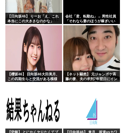
【日向坂46】 りーお「え、これ
会社「君、転勤ね」→ 男性社員
本当にこの大きさなのかな」
「それなら妻のほうが稼ぎいい
【藤嶌果歩 1st写真集】
んで辞めます」⇒ 結果・・・
【櫻坂46】 日向坂46大田美月、
【ネット騒然】 元ジャンポケ斉
この四期生らと交流がある模様
藤の妻、夫の求刑7年翌日にイン
スタ更新！その内容がガチでヤ
バすぎる…
【悲報】 とにかくヤりたくてブ
【日向坂46】 来月、坂道vsカワ