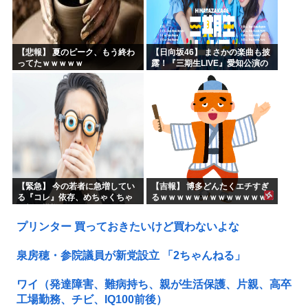
【悲報】 夏のピーク、もう終わ
【日向坂46】 まさかの楽曲も披
ってたｗｗｗｗｗ
露！『三期生LIVE』愛知公演の
レポがこちら
【緊急】 今の若者に急増してい
【吉報】 博多どんたくエチすぎ
る『コレ』依存、めちゃくちゃ
るｗｗｗｗｗｗｗｗｗｗｗｗｗ
深刻な模様w w w w w w w w w w
ｗｗ
プリンター 買っておきたいけど買わないよな
泉房穂・参院議員が新党設立 「2ちゃんねる」
ワイ（発達障害、難病持ち、親が生活保護、片親、高卒
工場勤務、チビ、IQ100前後）