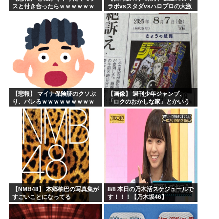
スと付き合ったらｗｗｗｗｗｗ
ラボvsスタダvsハロプロの大激
ｗｗｗｗｗｗｗｗｗ
戦
【悲報】 マイナ保険証のクソぶ
【画像】 週刊少年ジャンプ、
り、バレるｗｗｗｗｗｗｗｗｗ
「ロクのおかしな家」とかいう
微妙な漫画を巻頭カラーにした
せいで100万部切る
【NMB48】 本郷柚巴の写真集が
8/8 本日の乃木活スケジュールで
すごいことになってる
す！！！【乃木坂46】