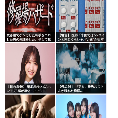
飲み屋でケンカした相手をコロ
【警告】 医師「米国では”ヘロイ
した男の弁護をした。そして数
ンと同じくらいヤバい薬”が日本
年後、因果応報を思わせる出来
では平気で処方されてる」
事が…
【日向坂46】 藤嶌果歩さん"ホ
【櫻坂46】 リアミ、説教おじさ
ンモノ"感が凄い・・・
んが現れた模様...