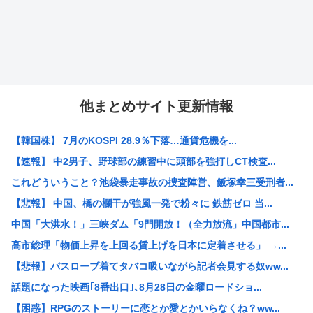
他まとめサイト更新情報
【韓国株】 7月のKOSPI 28.9％下落…通貨危機を...
【速報】 中2男子、野球部の練習中に頭部を強打しCT検査...
これどういうこと？池袋暴走事故の捜査陣営、飯塚幸三受刑者...
【悲報】 中国、橋の欄干が強風一発で粉々に 鉄筋ゼロ 当...
中国「大洪水！」三峡ダム「9門開放！（全力放流」中国都市...
高市総理「物価上昇を上回る賃上げを日本に定着させる」 →...
【悲報】バスローブ着てタバコ吸いながら記者会見する奴ww...
話題になった映画｢8番出口｣､8月28日の金曜ロードショ...
【困惑】RPGのストーリーに恋とか愛とかいらなくね？ww...