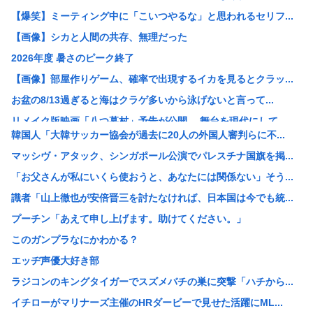
【爆笑】ミーティング中に「こいつやるな」と思われるセリフ...
【画像】シカと人間の共存、無理だった
2026年度 暑さのピーク終了
【画像】部屋作りゲーム、確率で出現するイカを見るとクラッ...
お盆の8/13過ぎると海はクラゲ多いから泳げないと言って...
リメイク版映画「八つ墓村」予告が公開、 舞台を現代にして...
韓国人「大韓サッカー協会が過去に20人の外国人審判らに不...
【疑問】葬式←まぁわかる 四十九日←いらねぇだろ
マッシヴ・アタック、シンガポール公演でパレスチナ国旗を掲...
【画像】ツレがこんなラスボスみたいな痛服で街歩くって聞か...
「お父さんが私にいくら使おうと、あなたには関係ない」そう...
「蒼穹のファフナー」とかいうロボットアニメ
識者「山上徹也が安倍晋三を討たなければ、日本国は今でも統...
【画像】こういうブラに乳首ひっかけてる女の子ｗｗｗ
プーチン「あえて申し上げます。助けてください。」
【画像】まんさん「貧乳だから男水着で市民プールいったら周...
このガンプラなにかわかる？
【朗報】誤って脳幹を摘出された女性､重篤な植物状態だが､...
エッヂ声優大好き部
X、収益化が9/7に終わるwww
ラジコンのキングタイガーでスズメバチの巣に突撃「ハチから...
VTuberさん、祖母の「家族だけの一日葬」をした結果ｗ...
イチローがマリナーズ主催のHRダービーで見せた活躍にML...
【悲報】休日BBQ上司さん「ワイくん！焼肉のタレ買ってき...