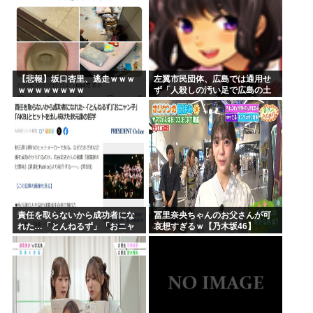
【悲報】坂口杏里、逃走ｗｗｗ
左翼市民団体、広島では通用せ
ｗｗｗｗｗｗｗｗ
ず「人殺しの汚い足で広島の土
を踏むな！」→広島県民「お前
らの方が汚いんじゃ！」「ワシ
らが広島県民じゃ」
責任を取らないから成功者にな
冨里奈央ちゃんのお父さんが可
れた…「とんねるず」「おニャ
哀想すぎるｗ【乃木坂46】
ン子」「AKB」とヒットを出し
続けた秋元康の哲学！！！