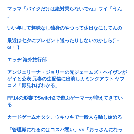
マッマ「バイクだけは絶対乗らないでね」ワイ「うん
」
いい年して趣味なし独身のやつって休日なにしてんの
最近は七夕にプレゼント送ったりしないのかしら(´・
ω・`)
エッヂ 海外旅行部
アンジェリーナ・ジョリーの兄ジェームズ・ヘイヴンが
ゲイと公表 元妻の生配信に出演しカミングアウト ヤフ
コメ「顔見ればわかる」
FF14の影響でSwitch2で遊ぶゲーマーが増えてきてい
る
カードゲームオタク、ウキウキで一般人を晒し始める
「管理職になるのはコスパ悪い」vs「おっさんになっ