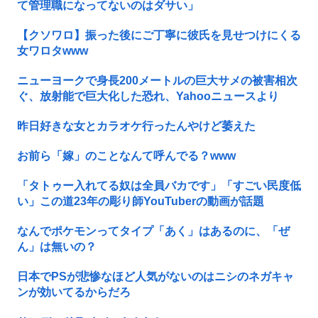
て管理職になってないのはダサい」
【クソワロ】振った後にご丁寧に彼氏を見せつけにくる
女ワロタwww
ニューヨークで身長200メートルの巨大サメの被害相次
ぐ、放射能で巨大化した恐れ、Yahooニュースより
昨日好きな女とカラオケ行ったんやけど萎えた
お前ら「嫁」のことなんて呼んでる？www
「タトゥー入れてる奴は全員バカです」「すごい民度低
い」この道23年の彫り師YouTuberの動画が話題
なんでポケモンってタイプ「あく」はあるのに、「ぜ
ん」は無いの？
日本でPSが悲惨なほど人気がないのはニシのネガキャ
ンが効いてるからだろ