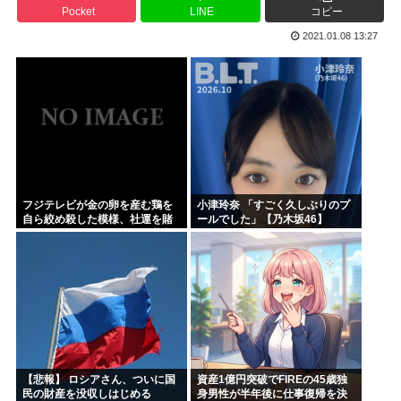
Pocket
LINE
コピー
ハンターハンター今何やってるかわからないWWW
2021.01.08 13:27
5年前お前ら「AIイラストすげぇ！これもう人間のイラスト...
韓国人「台風で品不足になった沖縄のスーパーに行ってみたら...
韓国人「『日本ビールは絶対に飲まない！』と大騒ぎしていた...
海外「日本のこの場所は現実とは思えないレベルで美しい…！...
NISAのせいで少子化加速してるけどこれ本当に政策として...
フジテレビが金の卵を産む鶏を
小津玲奈 「すごく久しぶりのプ
自ら絞め殺した模様、社運を賭
ールでした」【乃木坂46】
けたドル箱コンテンツが御蔵入
りになってしまい……
【悲報】 ロシアさん、ついに国
資産1億円突破でFIREの45歳独
民の財産を没収しはじめる
身男性が半年後に仕事復帰を決