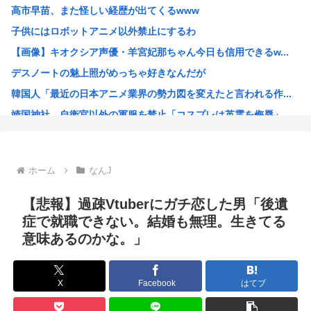
高市早苗、また怪しい経歴が出てくるwww
【衝撃】ハンターハンターの新能力「ムテキング」、ガチで最...
子供にはロボットアニメ以外禁止にするわ
【悲報】ハンターハンターの新能力「ムテキング」、ガチで最...
【画像】キオクシア声優・羊宮妃那ちゃん今日も信用できるw...
【悲報】理系女子「ガンダムってさぁ、頭の“バルカン”意味...
デスノートの魅上照がめっちゃ好きなんだが
【悲報】吉岡里帆、アドリブで俳優の手を取りおっぱいに押し...
韓国人「最近の日本アニメ業界の勢力図を変えたと言われる作...
【クレーマー】「研いでもらったら刃が1mm小さくなった」...
靖国神社、自衛官以外の軍服を禁止「コスプレは英霊を侮辱」
高市の消費税減税ちょっとひどいわ
エ口漫画描いたんだけどpixivで誰も見ない
AI扱いされた絵師、筆を折る
ホーム
なんJ
ダンジョン飯のキャラいい子ばっかりでほんとに癒される
【朗報】 韓国人「Jリーグのこの監督、経歴がおかしい」
【悲報】過疎Vtuberにガチ恋した男「後遺
さもしい熊本県民「食事、ベッド、エアコン」を政府に切望。
症で就職できない。結婚も無理。生きてる
意味あるのかな。」
韓国がサッカーの審判を買収したのはガチだった！ 審判を性...
【緊急速報】信用声優の羊宮妃那さん…
靖国神社、軍服コスプレでの参拝を禁止へ
X
Facebook
はてブ
【高市】トランプ「イランが核入手したら2分でイタリア滅亡...