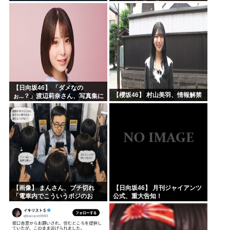
意した「1通の通知」
【日向坂46】 「ダメなの
【櫻坂46】 村山美羽、情報解禁
ぉ...？」渡辺莉奈さん、写真集に
興味津々
【画像】 まんさん、ブチ切れ
【日向坂46】 月刊ジャイアンツ
「電車内でこういうポジのお
公式、重大告知！
じ、ガチでイラネ」→