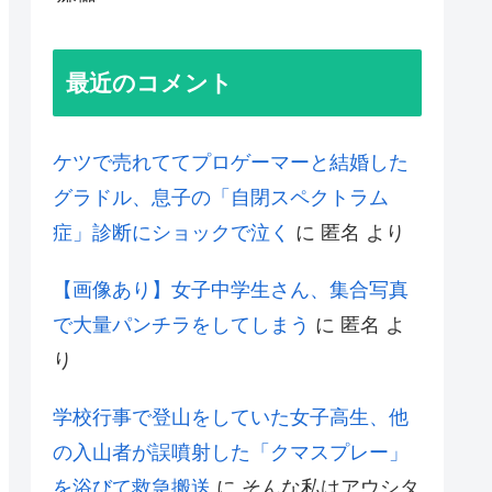
最近のコメント
ケツで売れててプロゲーマーと結婚した
グラドル、息子の「自閉スペクトラム
症」診断にショックで泣く
に
匿名
より
【画像あり】女子中学生さん、集合写真
で大量パンチラをしてしまう
に
匿名
よ
り
学校行事で登山をしていた女子高生、他
の入山者が誤噴射した「クマスプレー」
を浴びて救急搬送
に
そんな私はアウシタ