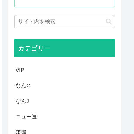
される
最低」 肥料は輸入ほぼ10...
っているから自民党は勝った
カテゴリー
VIP
なんG
なんJ
ニュー速
嫌儲