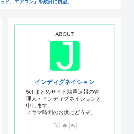
ッド、エアコン」を政府に切望。
たのはガチだった！ 審判を性...
妃那さん…
参拝を禁止へ
ABOUT
入手したら2分でイタリア滅亡...
るかわからないWWW
げぇ！これもう人間のイラスト...
沖縄のスーパーに行ってみたら...
飲まない！』と大騒ぎしていた...
インディグネイション
は思えないレベルで美しい…！...
5chまとめサイト翡翠速報の管
理人・インディグネイションと
てるけどこれ本当に政策として...
申します。
い漫画見つけたわ
スキマ時間のお供にどうぞ。
思ってないわよ！判決が到底承...
大阪万博の跡地を “お金持ち...