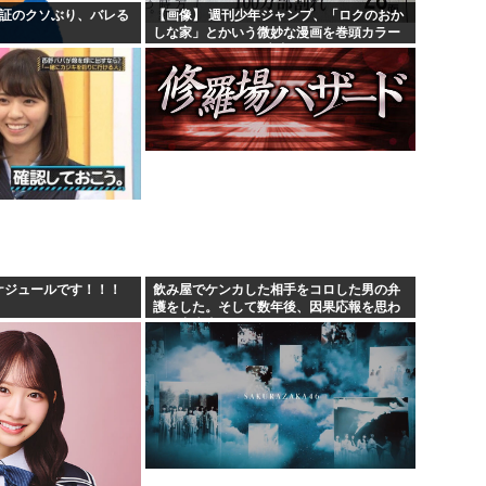
険証のクソぶり、バレる
【画像】 週刊少年ジャンプ、「ロクのおか
しな家」とかいう微妙な漫画を巻頭カラー
にしたせいで100万部切る
スケジュールです！！！
飲み屋でケンカした相手をコロした男の弁
護をした。そして数年後、因果応報を思わ
せる出来事が…