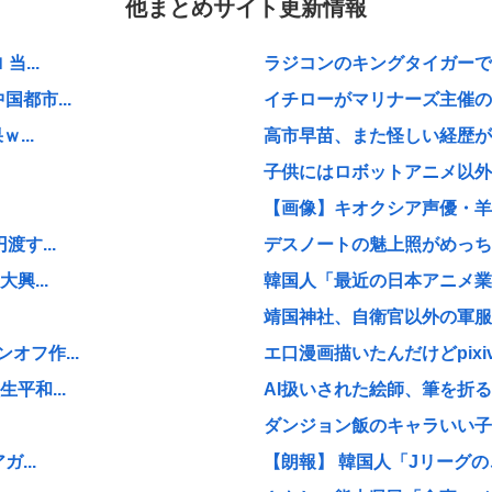
他まとめサイト更新情報
...
ラジコンのキングタイガーでス
都市...
イチローがマリナーズ主催のH
...
高市早苗、また怪しい経歴が
子供にはロボットアニメ以外
【画像】キオクシア声優・羊宮
す...
デスノートの魅上照がめっち
興...
韓国人「最近の日本アニメ業界
靖国神社、自衛官以外の軍服
フ作...
エ口漫画描いたんだけどpix
平和...
AI扱いされた絵師、筆を折る
ダンジョン飯のキャラいい子
...
【朗報】 韓国人「Jリーグ