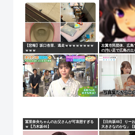
【悲報】坂口杏里、逃走ｗｗｗｗｗｗｗｗ
左翼市民団体、広島
ｗｗｗ
の汚い足で広島の土
民「お前らの方が汚
が広島県民じゃ」
冨里奈央ちゃんのお父さんが可哀想すぎる
【日向坂46】 りー
ｗ【乃木坂46】
大きさなのかな」【藤