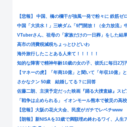
【悲報】 中国、橋の欄干が強風一発で粉々に 鉄筋ゼロ 当
中国「大洪水！」三峡ダム「9門開放！（全力放流」中国
VTuberさん、祖母の「家族だけの一日葬」をした結果ｗ
高市の消費税減税ちょっとひどいわ
海外旅行したことある人来て！！！！！
知的な障害で精神年齢10歳の女の子、彼氏に毎日2万円渡
【マネーの虎】「年商10億」と聞いて「年収10億」と大
さかなクン 50歳 結婚してる？に回答
佐藤二朗、主演予定だった映画『踊る大捜査線』スピンオ
「戦争は止められる」 イオンモール熊本で被災の高校生
【悲報】大阪の花火大会、民度がガチでレベチwww
【朗報】新NISAを33歳で満額埋め終わるワイ、人生アガ