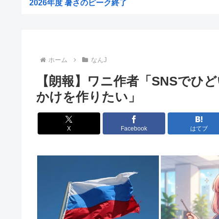
2026年度 暑さのピーク終了
【画像】大阪の花火大会、民度がレベチ
【悲報】腫瘍と間違えて正常な脳みそを摘出された女性、
【悲報】大久保佳代子、100万円貢いだ“最後の恋愛”は「
ホーム
なんJ
【悲報】新NISA33歳で満額埋め終わるワイ人生アガリの
【朗報】ワニ作者「SNSでひ
【画像】道重さゆみのお乳wwwこれでパイズリされたら3
かけを作りたい」
【画像】女子野球部員『星よつは』とかいうガチで可愛す
女球審、高校球児にキレられてしまうwww
X
Facebook
はてブ
中居正広、熊本地震直後に現地炊き出しに参加してい
30歳で初めてできた彼女(32)が「どういう神経してたら.
【悲報】免許取りたての娘さん、猛者すぎて炎上する
【画像】 セブンイレブン、ついに神商品を販売
平成ノブシコブシの吉村が生き残って相方が消えた理
世界初の超伝導量子熱機関…燃料もピストンもない量子エ