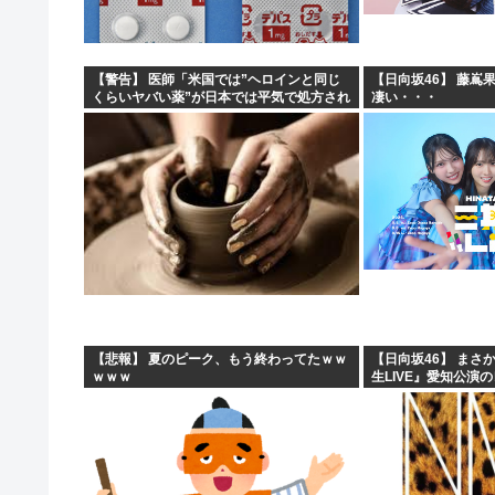
【警告】 医師「米国では”ヘロインと同じ
【日向坂46】 藤嶌
くらいヤバい薬”が日本では平気で処方され
凄い・・・
てる」
【悲報】 夏のピーク、もう終わってたｗｗ
【日向坂46】 まさ
ｗｗｗ
生LIVE』愛知公演