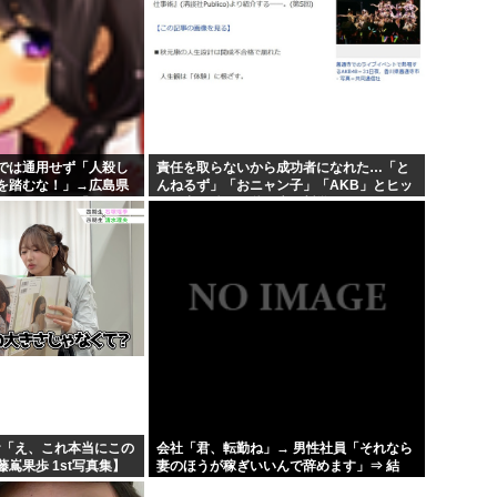
では通用せず「人殺し
責任を取らないから成功者になれた…「と
を踏むな！」→広島県
んねるず」「おニャン子」「AKB」とヒッ
いんじゃ！」「ワシら
トを出し続けた秋元康の哲学！！！
お「え、これ本当にこの
会社「君、転勤ね」→ 男性社員「それなら
嶌果歩 1st写真集】
妻のほうが稼ぎいいんで辞めます」⇒ 結
果・・・