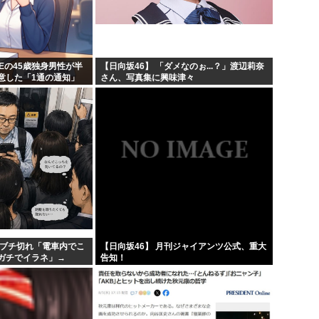
の呪...
あのガンプラさん、投げ売り
滅亡...
農水省「食料自給率37%で過去
工学博士「国民が反中に染ま
REの45歳独身男性が半
【日向坂46】 「ダメなのぉ...？」渡辺莉奈
意した「1通の通知」
さん、写真集に興味津々
が凄...
ちいかわ、先週比209%www
、ブチ切れ「電車内でこ
【日向坂46】 月刊ジャイアンツ公式、重大
ガチでイラネ」→
告知！