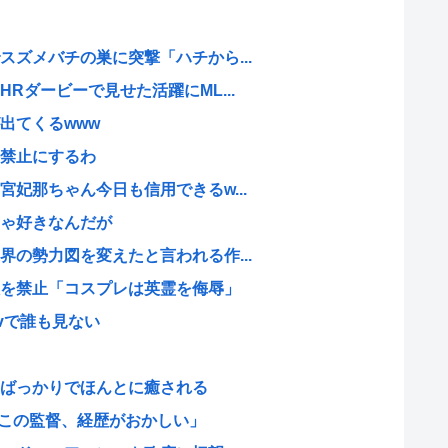
ズメバチの巣に突撃「ハチから...
Rダービーで見せた活躍にML...
出てくるwww
禁止にするわ
妃那ちゃん今日も信用できるw...
ゃ好きなんだが
の勢力図を変えたと言われる作...
を禁止「コスプレは英霊を侮辱」
ivで誰も見ない
ばっかりでほんとに癒される
のこの監督、経歴がおかしい」