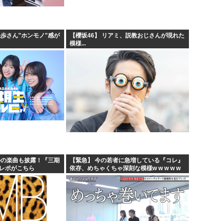
果歩さん"ホンモノ"感が
【櫻坂46】 リアミ、説教おじさんが現れた
模様...
かの楽曲も披露！『三期
【緊急】 今の若者に急増している『コレ』
のレポがこちら
依存、めちゃくちゃ深刻な模様w w w w w
w w w w w