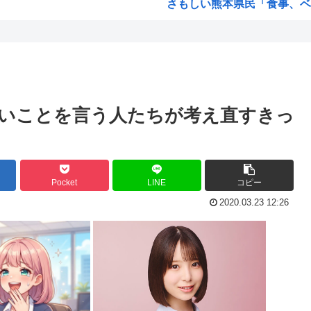
さもしい熊本県民「食事、ベ
韓国がサッカーの審判を買収し
自発...
【緊急速報】信用声優の羊宮
...
靖国神社、軍服コスプレでの
...
【高市】トランプ「イランが核
どいことを言う人たちが考え直すきっ
秒...
ハンターハンター今何やって
ぎる...
5年前お前ら「AIイラストす
韓国人「台風で品不足になった
Pocket
LINE
コピー
た
韓国人「『日本ビールは絶対に
2020.03.23 12:26
..
海外「日本のこの場所は現実と
www
NISAのせいで少子化加速し
女が100パーセント見てな
由
高市早苗「袴田さんを犯人だと
ンジ...
【維新速報】副首都・大阪都「