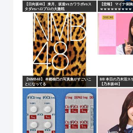
【日向坂46】 来月、坂道vsカワラボvsス
【悲報】 マイナ保
タダvsハロプロの大激戦
ｗｗｗｗｗｗｗｗｗ
【NMB48】 本郷柚巴の写真集がすごいこ
8/8 本日の乃木活
とになってる
【乃木坂46】