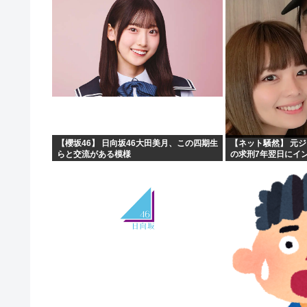
【櫻坂46】 日向坂46大田美月、この四期生
【ネット騒然】 元
らと交流がある模様
の求刑7年翌日にイ
ガチでヤバすぎる…