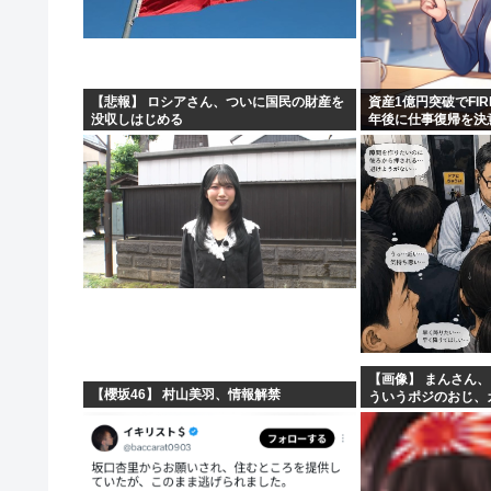
ロシア外務省報道官、平和宣言を非難「広島市長は『偽り
【高市】トランプ「イランが核入手したら2分でイタリア
【画像】あのちゃん、上半身ほぼ裸でご乱心
【悲報】 ロシアさん、ついに国民の財産を
資産1億円突破でFI
没収しはじめる
年後に仕事復帰を決
NHK会長「パトカー・消防車からの受信料徴収、猛反発
【画像】 まんさん
【櫻坂46】 村山美羽、情報解禁
ういうポジのおじ、