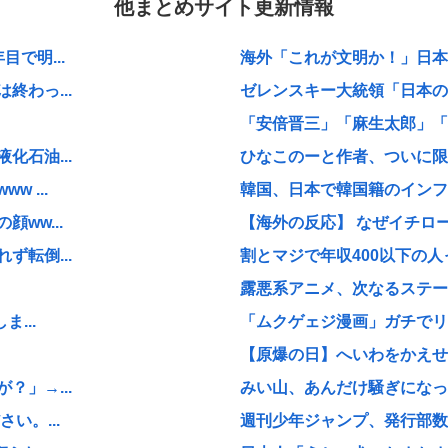
他まとめサイト更新情報
で明...
海外「これが文明か！」日本に
わっ...
ゼレンスキー大統領「日本の支
「安倍晋三」「麻生太郎」「石
石油...
ひなこのーと作者、ついに限
 ...
韓国、日本で韓国籍のインフル
ww...
【海外の反応】 なぜイチロー
転倒...
割とマジで年収400以下の人
露悪系アニメ、次なるステー
...
「ムクゲェジ漫画」ガチでリ
【原爆の日】へいわをかえせ
」→...
みい山、あんだけ騒ぎになって
い。...
週刊少年ジャンプ、発行部数1