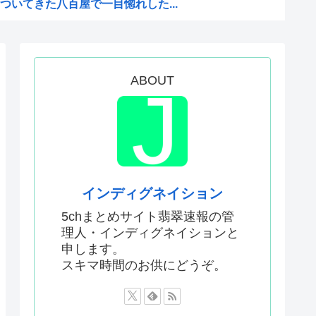
いてきた八百屋で一目惚れした...
聞いてる時の高市早苗の顔ww...
った「週刊少年ジャンプ」、発...
のか謎の漫画www
ABOUT
か…」 日本の普通のテレビ番...
AがW杯開催都市と結んだ約束...
がこちら
Kと呼ばれるのは企業が根...
インディグネイション
どこでも発展させると語る世界...
5chまとめサイト翡翠速報の管
理人・インディグネイションと
息子が帰らなかった——容疑...
申します。
いてきた八百屋で一目惚れした...
スキマ時間のお供にどうぞ。
AがW杯開催都市と結んだ約束...
か…」 日本の普通のテレビ番...