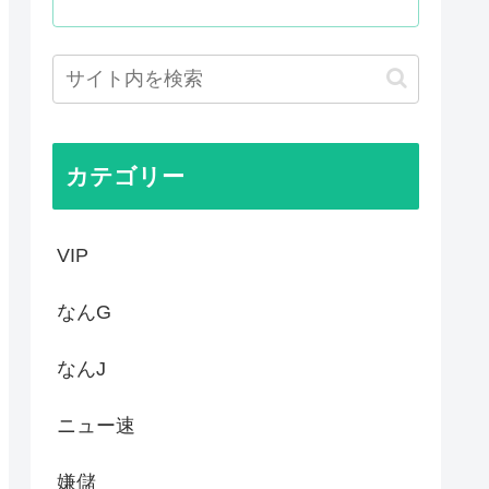
はあんなに敬遠四球が多かった...
てお前らが知ってることwww
作者なんでこんなに嫌われてる...
カテゴリー
VIP
なんG
なんJ
ニュー速
嫌儲