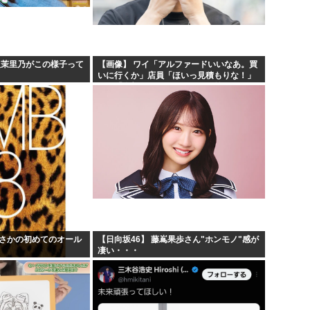
お絵描きリレーってなんぞや
60...
【海外の反応】 なぜイチロー
りす...
平野綾とかいう女声優につい
阪茉里乃がこの様子って
【画像】 ワイ「アルファードいいなあ。買
いに行くか」店員「ほいっ見積もりな！」
しな...
みいちゃんと山田さんの漫画の
ワイ「金額おかしくね？」←お前らもそう
思うよな？？？？？
でまさかの初めてのオール
【日向坂46】 藤嶌果歩さん"ホンモノ"感が
凄い・・・