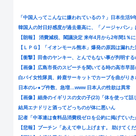
「中国人ってこんなに嫌われているの？」日本生活9年目
韓国人の対日好感度が過去最高に、「ノージャパン」は終
【朗報】 消費減税、閣議決定 来年4月から2年間1％に
【ＬＰＧ】「イオンモール熊本」爆発の原因は漏れた液化
【衝撃】田舎のヤンキー、とんでもない事が判明するwww
【画像】広島市長のスピーチを聞いてる時の高市早苗の顔
白バイ女性隊員、鈴鹿サーキットでカーブを曲がりきれず
日本のレ●プ件数、急増…www 日本人の性欲は異常
【画像】細身のイギリスの女の子(23)「体を使って話しま
結局エナドリと酒ってどっちのが体に悪いん
記者「中革連は食料品消費税ゼロを公約に掲げていたが？
【悲報】プーチン「あえて申し上げます。 助けてくださ