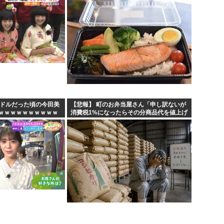
イドルだった頃の今田美
【悲報】 町のお弁当屋さん「申し訳ないが
ｗｗｗｗｗｗｗｗｗｗ
消費税1%になったらその分商品代を値上げ
するわ」