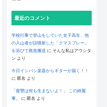
最近のコメント
学校行事で登山をしていた女子高生、他
の入山者が誤噴射した「クマスプレー」
を浴びて救急搬送
に
そんな私はアウシタ
ン
より
今日イシバシ楽器からギターが届く！！
に
匿名
より
「復讐は何も生まないよ！」 この綺麗
事。
に
匿名
より