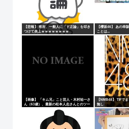
原爆投下81年
「おっちゃん女の子になってスクール水着を着たいねん」
警察官が60歳のおじいちゃんを射◯する動画が流出しや
【悲報】 有吉、一般人に「ド正論」を叩き
【櫻坂46】 あの幸
つけて炎上ｗｗｗｗｗｗｗｗ
ことは...
ワイ、キンタマが腫れ上がって入院するも切開排膿で無事
【画像】 「キム兄」こと芸人・木村祐一さ
【NMB48】 TIF
ん（63歳）、最新の松本人志さんとのツー
無し
ショットが完全に別人だとネット騒然！
「マジで誰かわからん」...