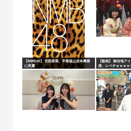
【NMB48】 安部若菜、卒業後は吉本興業
【動画】 御当地ア
に所属
桜、レベチｗｗｗｗ
ｗｗｗｗ