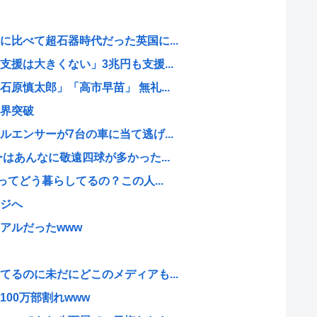
比べて超石器時代だった英国に...
援は大きくない」3兆円も支援...
原慎太郎」「高市早苗」 無礼...
界突破
エンサーが7台の車に当て逃げ...
はあんなに敬遠四球が多かった...
ってどう暮らしてるの？この人...
ジへ
アルだったwww
るのに未だにどこのメディアも...
00万部割れwww