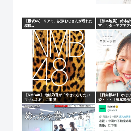
【櫻坂46】 リアミ、説教おじさんが現れた
【熊本地震】 鈴木
模様...
言』キタァアアアア
【NMB48】 池帆乃香が「幸せになりたい
【日向坂46】 かほ
マサムネ君」に出演
姿・・・【藤嶌果歩1