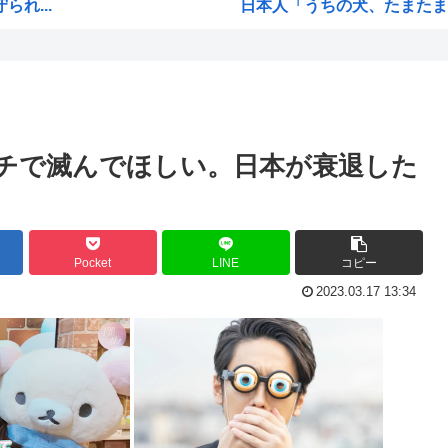
れ...
日本人「うちの犬、たまたまつ
【画像】広島市長のスピーチを
【雑誌】かつて650万部を誇
ご満悦
かのかりとかいう誰が見てる
ぎる
原爆投下81年
チで滅んでほしい。日本が衰退した
海外「全部日本の真似だったの
海外「まるでトランプ」FIF
響を...
7時間かけて描いたHな糸会
Pocket
LINE
コピー
され...
Win95開発者「日本でITが3
2023.03.17 13:34
に耐...
海外「その通り！」日本人なら
...
【1966年】 母の日に9歳の
て...
日本人「うちの犬、たまたまつ
無く...
海外「まるでトランプ」FIF
海外「全部日本の真似だったの