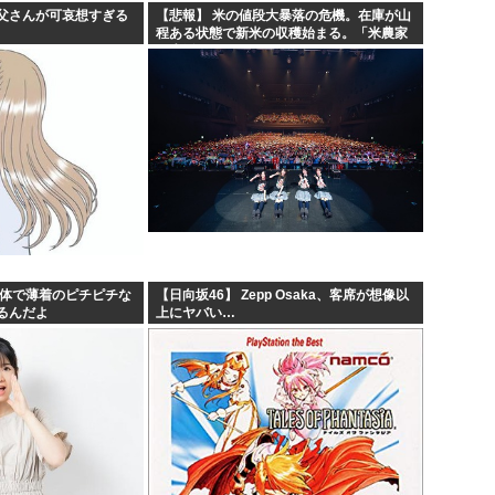
父さんが可哀想すぎる
【悲報】 米の値段大暴落の危機。在庫が山
程ある状態で新米の収穫始まる。「米農家
が生活できない」
身体で薄着のピチピチな
【日向坂46】 Zepp Osaka、客席が想像以
るんだよ
上にヤバい…