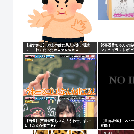
【凄すぎる】 力士の嫁に美人が多い理由
賀喜遥香ちゃんが描
→「これ」だったｗｗｗｗｗｗｗ
ン」のイラストが上
坂46】
【画像】 芦田愛菜ちゃん「うわー、すご
【日向坂46】 マネ
い！なんか出てる♥」
有能！！