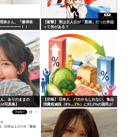
紗理奈さん、『爆弾発
【衝撃】 実は主人公が「悪側」だった作品
ーーーーーー！！
って何がある？
りん、ありのままの
【悲報】 日本人、バカかもしれない。食品
st写真集】
消費税減税（8%→1%）に93.2%の国民が
賛成してしまう