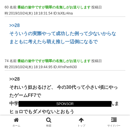
60 名前:
番組の途中ですが翡翠の名無しがお送りします
投稿日
時:2019/10/24(木) 18:18:31.54
ID:IsXtLr4na
>>28
そういうの実際やって成功した例って少ないからな
まともに考えたら萌え推し一辺倒になるで
74 名前:
番組の途中ですが翡翠の名無しがお送りします
投稿日
時:2019/10/24(木) 18:19:44.95
ID:AYnPxnN30
>>28
それいう奴おるけど、 今の30代って小さい頃にやっ
たゲームFF7で
中学生の頃やってたアニメ種とかdグレやからあんま
SPONSOR
ヒョロでもダメやないとおもう
ホーム
検索
トップ
サイドバー