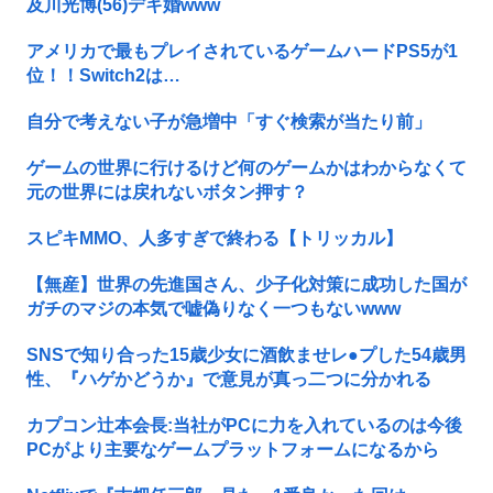
及川光博(56)デキ婚www
アメリカで最もプレイされているゲームハードPS5が1
位！！Switch2は…
自分で考えない子が急増中「すぐ検索が当たり前」
ゲームの世界に行けるけど何のゲームかはわからなくて
元の世界には戻れないボタン押す？
スピキMMO、人多すぎで終わる【トリッカル】
【無産】世界の先進国さん、少子化対策に成功した国が
ガチのマジの本気で嘘偽りなく一つもないwww
SNSで知り合った15歳少女に酒飲ませレ●プした54歳男
性、『ハゲかどうか』で意見が真っ二つに分かれる
カプコン辻本会長:当社がPCに力を入れているのは今後
PCがより主要なゲームプラットフォームになるから