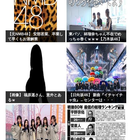
【元NMB48】 安部若菜、卒業し
東パソ、林瑠奈ちゃん不在でめ
て早くもお酒解禁
っちゃ巻くｗｗｗ【乃木坂46】
【画像】 福原遥さん、意外とあ
【日向坂46】 新曲『イチャイチ
るｗ
ャ虫』←センターは・・・
【18thシングル】