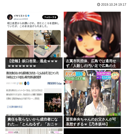
2019.10.24 19:17
国債の利払い費2035年には45兆円に…財務省試算
「アキバ冥途戦争」「アポカリプスホテル」「ゾンサガ」←こ...
【高市PV動画】被災者から首相「全部が全部ありがたかった...
韓国人「過去のW杯で韓国代表がドーピング検査をすり抜ける...
旧安倍派、高市の重用により復権へ！ 「萩生田幹事長」案が...
韓国人「日本メディアが2002年ワールドカップ韓国準決勝...
【悲報】坂口杏里、逃走ｗｗｗ
左翼市民団体、広島では通用せ
ｗｗｗｗｗｗｗｗ
ず「人殺しの汚い足で広島の土
を踏むな！」→広島県民「お前
らの方が汚いんじゃ！」「ワシ
らが広島県民じゃ」
責任を取らないから成功者にな
冨里奈央ちゃんのお父さんが可
れた…「とんねるず」「おニャ
哀想すぎるｗ【乃木坂46】
ン子」「AKB」とヒットを出し
続けた秋元康の哲学！！！