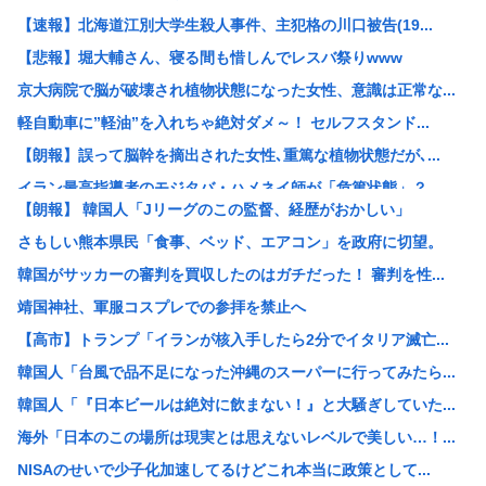
【速報】北海道江別大学生殺人事件、主犯格の川口被告(19...
【悲報】堀大輔さん、寝る間も惜しんでレスバ祭りwww
京大病院で脳が破壊され植物状態になった女性、意識は正常な...
軽自動車に”軽油”を入れちゃ絶対ダメ～！ セルフスタンド...
【朗報】誤って脳幹を摘出された女性､重篤な植物状態だが､...
イラン最高指導者のモジタバ・ハメネイ師が「危篤状態」？ ...
【朗報】 韓国人「Jリーグのこの監督、経歴がおかしい」
新婚だけど好きな人ができたかも知れない
さもしい熊本県民「食事、ベッド、エアコン」を政府に切望。
【画像】のんさん(31)のミニスカ生脚姿が意外とエロいと...
韓国がサッカーの審判を買収したのはガチだった！ 審判を性...
【悲報】医師が生鶏肉で車いす生活…ギラン・バレー症候群の...
靖国神社、軍服コスプレでの参拝を禁止へ
【悲報】牛丼屋の吉野家さん遂に越えてはいけない壁を越えて...
【高市】トランプ「イランが核入手したら2分でイタリア滅亡...
商業施設でいきなり”ラリアット”面識ない女子中学生の顎を...
韓国人「台風で品不足になった沖縄のスーパーに行ってみたら...
SNSで知り合った15歳少女に酒飲ませレ●プした54歳男...
韓国人「『日本ビールは絶対に飲まない！』と大騒ぎしていた...
15歳少女に酒と薬飲ませ性的暴行か 54歳のイケメン逮捕
海外「日本のこの場所は現実とは思えないレベルで美しい…！...
おぎやはぎ嘆く パーカー、ハーフパンツに続きボディーバッ...
NISAのせいで少子化加速してるけどこれ本当に政策として...
総務省「6月の消費支出が激減したのは日曜日が去年より1日...