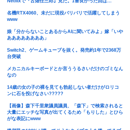
Netflixで『古畑任三郎』見た。1番良かった回は…
名機RTX4060、未だに現役バリバリで活躍してしまう
www
娘「分からないことあるからAIに聞いてみよ」嫁「いや
ああああああああ」
Switch2、ゲームキューブを抜く。発売約1年で2368万
台突破
メカニカルキーボードとか言ううるさいだけのゴミなん
なの
14歳の女の子の裸を見ても勃起しない者だけがロリコ
ンに石を投げなさい?????
【画像】森下千里衆議員議員、「森下」で検索されると
大量にエッチな写真が出てくるため「もりした」とひら
がな表記にwww