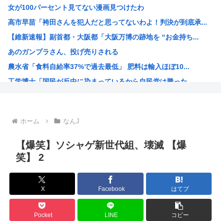
女が100パーセント見てない漫画見つけたわ
【衝撃】マツコ、バスタオルを「まあ、1週間…」使うと告白
高市早苗「袴田さんを犯人だと思ってないわよ！判決が到底承...
【悲報】ワンピースの原作者、尾田栄一郎先生51歳「あ、切...
【維新速報】副首都・大阪都「大阪万博の跡地を “お金持ち...
【悲報】韓国サッカー協会に性接待疑惑、「Jリーグの審判を...
あのガンプラさん、投げ売りされる
【朗報】甲子園のカメラマン、チアのナマ腋を舐めるように映...
農水省「食料自給率37%で過去最低」 肥料は輸入ほぼ10...
【画像】最新ドラマで吉川愛が縛られるシーン、クッソシコい...
工学博士「国民が反中に染まっているから自民党は勝った
夏休みのイオンモール、おぱーいを強調した薄着の女子小中学...
ちいかわ、先週比209%www
韓国人「我が国がクウェート戦で行った審判買収が本当に深刻...
ホーム
なんJ
高市早苗さん、相手に発言させない面会が決まるwww
韓国人「台風で品不足になった沖縄のスーパーに行ってみたら...
【爆笑】ソシャゲ新世代組、壊滅 【爆
【画像】ハンターハンターの新能力「ムテキング」、ガチで最...
笑】 2
インドネシアに「ドラえもん」16人 日本アニメの影響浸透
トランプ、2028年も大統領続投を示唆
X
Facebook
はてブ
ちいかわの映画、見れば見るほど儲かってしまうwww
【衝撃】 韓国人「日本の名門女子校、漫画のままかよ」
Pocket
LINE
コピー