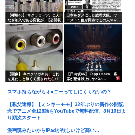
【櫻坂46】 サクラミーツ、こん
日本をダメにした総理大臣、ワ
なぎ加入である変化が...【公開収
ースト１位が同点でこの人ｗｗ
録レポ】
ｗｗｗｗ
【画像】 今のクソガキ共、これ
【日向坂46】 Zepp Osaka、客
を見たこと無くて渡されたらパ
席が想像以上にヤバい…
ニクるらしいｗｗｗｗｗｗｗｗ
ｗｗｗｗｗ
スマホ持ちながらオ●ニーってしにくくないの？
【親父速報】【ミンキーモモ】32年ぶりの新作公開記
念でアニメ全128話をYouTubeで無料配信。8月10日よ
り順次スタート
漫画読みたいからiPadが欲しいけど高い…