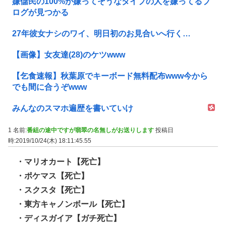
嫌儲民の100%が嫌ってそうなタイプの人を嫌ってるブ
ログが見つかる
27年彼女ナシのワイ、明日初のお見合いへ行く…
【画像】女友達(28)のケツwww
【乞食速報】秋葉原でキーボード無料配布www今から
でも間に合うぞwww
みんなのスマホ遍歴を書いていけ
1 名前:
番組の途中ですが翡翠の名無しがお送りします
投稿日
時:2019/10/24(木) 18:11:45.55
・マリオカート【死亡】
・ポケマス【死亡】
・スクスタ【死亡】
・東方キャノンボール【死亡】
・ディスガイア【ガチ死亡】