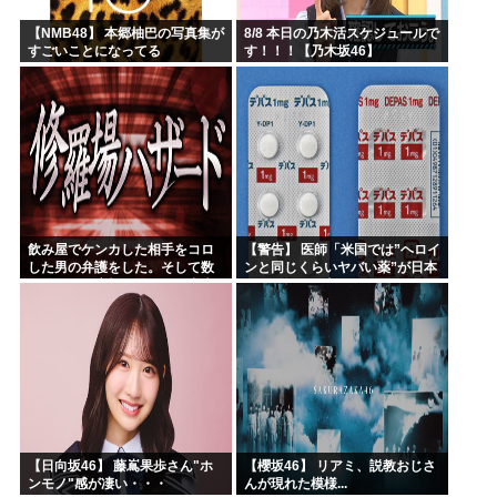
【NMB48】 本郷柚巴の写真集が
8/8 本日の乃木活スケジュールで
すごいことになってる
す！！！【乃木坂46】
飲み屋でケンカした相手をコロ
【警告】 医師「米国では”ヘロイ
した男の弁護をした。そして数
ンと同じくらいヤバい薬”が日本
年後、因果応報を思わせる出来
では平気で処方されてる」
事が…
【日向坂46】 藤嶌果歩さん"ホ
【櫻坂46】 リアミ、説教おじさ
ンモノ"感が凄い・・・
んが現れた模様...