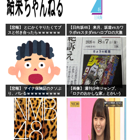
【悲報】 とにかくヤりたくてブ
【日向坂46】 来月、坂道vsカワ
スと付き合ったらｗｗｗｗｗｗ
ラボvsスタダvsハロプロの大激
ｗｗｗｗｗｗｗｗｗ
戦
【悲報】 マイナ保険証のクソぶ
【画像】 週刊少年ジャンプ、
り、バレるｗｗｗｗｗｗｗｗｗ
「ロクのおかしな家」とかいう
微妙な漫画を巻頭カラーにした
せいで100万部切る