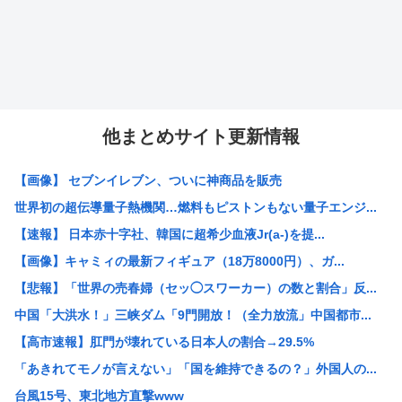
他まとめサイト更新情報
【画像】 セブンイレブン、ついに神商品を販売
世界初の超伝導量子熱機関…燃料もピストンもない量子エンジ...
【速報】 日本赤十字社、韓国に超希少血液Jr(a-)を提...
【画像】キャミィの最新フィギュア（18万8000円）、ガ...
【悲報】「世界の売春婦（セッ◯スワーカー）の数と割合」反...
中国「大洪水！」三峡ダム「9門開放！（全力放流」中国都市...
【高市速報】肛門が壊れている日本人の割合→29.5%
「あきれてモノが言えない」「国を維持できるの？」外国人の...
台風15号、東北地方直撃www