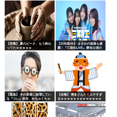
【悲報】 夏のピーク、もう終わ
【日向坂46】 まさかの楽曲も披
ってたｗｗｗｗｗ
露！『三期生LIVE』愛知公演の
レポがこちら
【緊急】 今の若者に急増してい
【吉報】 博多どんたくエチすぎ
る『コレ』依存、めちゃくちゃ
るｗｗｗｗｗｗｗｗｗｗｗｗｗ
深刻な模様w w w w w w w w w w
ｗｗ