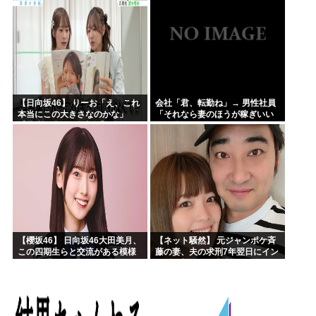
【日向坂46】 りーお「え、これ
会社「君、転勤ね」→ 男性社員
本当にこの大きさなのかな」
「それなら妻のほうが稼ぎいい
【藤嶌果歩 1st写真集】
んで辞めます」⇒ 結果・・・
【櫻坂46】 日向坂46大田美月、
【ネット騒然】 元ジャンポケ斉
この四期生らと交流がある模様
藤の妻、夫の求刑7年翌日にイン
スタ更新！その内容がガチでヤ
バすぎる…