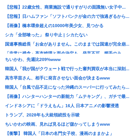
【悲報】22歳女性、商業施設で通りすがりの面識無い女子中...
【悲報】日ハムファン「ソフトバンクが金の力で強過ぎるから...
【画像】橋本環奈超えの10000年美少女、見つかる
シカ「全部喰った」 祭り中止 | シカたない
国連事務総長「お金がありません。このままでは国連が完全崩...
「非常に残念」高市総理と面会決定も…発言不可、握手のみ ...
ちいかわ、先週比209%www
大阪の花火大会、民度がレベチwww
韓国人「我が国がクウェート戦で行った審判買収が本当に深刻...
［社説］永住厳格化で外国人の定着意欲をそぐな
高市早苗さん、相手に発言させない面会が決まるwww
KーPOPアイドル、「BABYMONSTER」「ILLI...
韓国人「台風で品不足になった沖縄のスーパーに行ってみたら...
【画像】久保πボインボイン
【画像】ハンターハンターの新能力「ムテキング」、ガチで最...
ドイツ、猛暑による死者が9600人に
インドネシアに「ドラえもん」16人 日本アニメの影響浸透
【NASA開発】3,980円の冷感ポンチョ、-15℃の謳...
トランプ、2028年も大統領続投を示唆
【悲報】わいの婚約者の実家、キチゲエすぎて破談寸前
ちいかわの映画、見れば見るほど儲かってしまうwww
【イオンモール熊本】 一転して話が変わってくる「従業員の...
【衝撃】 韓国人「日本の名門女子校、漫画のままかよ」
人んちで宅飲みワイ「ゴムある？」家主の女さん「はぁ？！」...