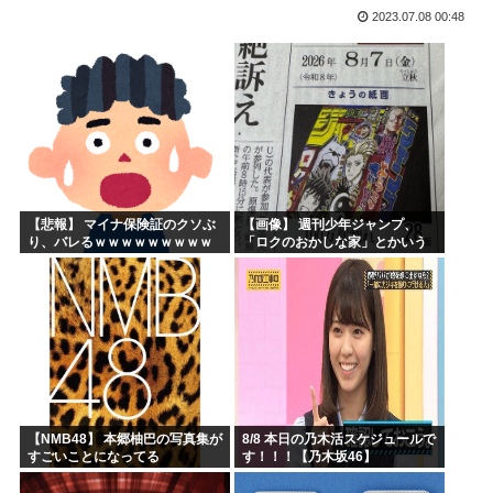
2023.07.08 00:48
海外「子宮頸部には神経がないので痛みは感じませんよ」医者...
【愛知・長久手市】ジブリパークに新施設誕生へ 「風の谷の...
ちいかわのモモンガ、逝く模様
4時だから窓から4回安倍晋三連呼した
【画像】今期の覇権アニメが『天幕シャドウガール』に決まっ...
トランプの支持率低迷中の共和党、中間選挙では「民主党はも...
【悲報】 マイナ保険証のクソぶ
【画像】 週刊少年ジャンプ、
り、バレるｗｗｗｗｗｗｗｗｗ
「ロクのおかしな家」とかいう
微妙な漫画を巻頭カラーにした
せいで100万部切る
【NMB48】 本郷柚巴の写真集が
8/8 本日の乃木活スケジュールで
すごいことになってる
す！！！【乃木坂46】