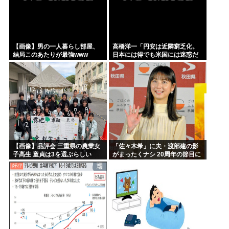
【画像】男の一人暮らし部屋、
高橋洋一「円安は近隣窮乏化。
結局このあたりが最強www
日本には得でも米国には迷惑だ
った」
【画像】品評会 三重県の農業女
「佐々木希」に夫・渡部建の影
子高生 童貞は3を選ぶらしい
がまったくナシ 20周年の節目に
俳優業活発化への舞台裏