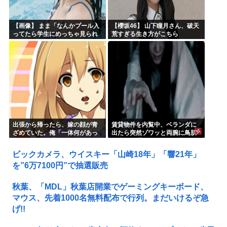
【画像】 まま「なんかプール入
【櫻坂46】 山下瞳月さん、破天
ってたら学生にめっちゃ見られ
荒すぎる生き方がこちら
たw」
出張から帰ったら、嫁の顔が青
賃貸物件を内覧中、ベランダに
ざめていた。俺「一体何があっ
出たら突然ゾワッと両腕に鳥肌
たんだ？」嫁「…」→子供たち
が出た。「やっぱりこの部屋嫌
に話を聞くと…
だ」と思った瞬間、体が前にド
ビックカメラ、ウイスキー「山崎18年」「響21年」
ンッと突き飛ばされて…
を”6万7100円”で抽選販売
秋葉、「MDL」秋葉店開業でゲーミングキーボード、
マウス、先着1000名無料配布で行列。まだいけるぞ急
げ!!