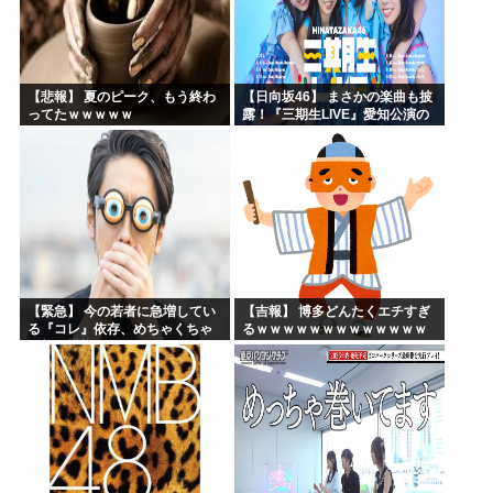
【悲報】 夏のピーク、もう終わ
【日向坂46】 まさかの楽曲も披
ってたｗｗｗｗｗ
露！『三期生LIVE』愛知公演の
レポがこちら
【緊急】 今の若者に急増してい
【吉報】 博多どんたくエチすぎ
る『コレ』依存、めちゃくちゃ
るｗｗｗｗｗｗｗｗｗｗｗｗｗ
深刻な模様w w w w w w w w w w
ｗｗ