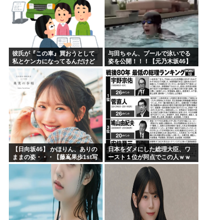
彼氏が『この車』買おうとして
与田ちゃん、プールで泳いでる
私とケンカになってるんだけど
姿を公開！！！【元乃木坂46】
ｗｗｗｗｗｗ
【日向坂46】 かほりん、ありの
日本をダメにした総理大臣、ワ
ままの姿・・・【藤嶌果歩1st写
ースト１位が同点でこの人ｗｗ
真集】
ｗｗｗｗ