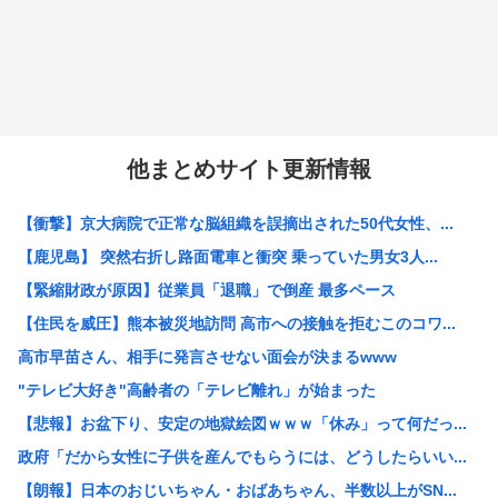
他まとめサイト更新情報
【衝撃】京大病院で正常な脳組織を誤摘出された50代女性、...
【鹿児島】 突然右折し路面電車と衝突 乗っていた男女3人...
【緊縮財政が原因】従業員「退職」で倒産 最多ペース
【住民を威圧】熊本被災地訪問 高市への接触を拒むこのコワ...
高市早苗さん、相手に発言させない面会が決まるwww
"テレビ大好き"高齢者の「テレビ離れ」が始まった
【悲報】お盆下り、安定の地獄絵図ｗｗｗ「休み」って何だっ...
政府「だから女性に子供を産んでもらうには、どうしたらいい...
【朗報】日本のおじいちゃん・おばあちゃん、半数以上がSN...