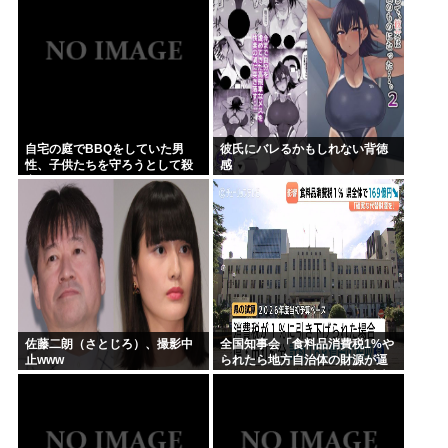
自宅の庭でBBQをしていた男
彼氏にバレるかもしれない背徳
性、子供たちを守ろうとして殺
感
害されてしまう
佐藤二朗（さとじろ）、撮影中
全国知事会「食料品消費税1%や
止www
られたら地方自治体の財源が逼
迫してしまう 」…この流れ地方
税増税するしかないよ、もう