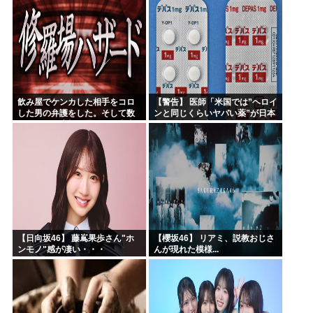
飲み屋でケンカした相手をコロ
【警告】 医師「米国では”ヘロイ
した男の弁護をした。そして数
ンと同じくらいヤバい薬”が日本
年後、因果応報を思わせる出来
では平気で処方されてる」
事が…
【日向坂46】 藤嶌果歩さん"ホ
【櫻坂46】 リアミ、説教おじさ
ンモノ"感が凄い・・・
んが現れた模様...