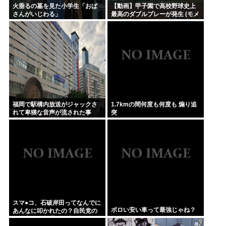
火垂るの墓を見た小学生「おば
【動画】甲子園で高校野球史上
さんがいじわる」
最高のダブルプレーが発生 (モメ
ンらの想像の25倍は史上最高)こ
れもうプロ野球超えてるだろ…
福岡で駅構内放送がジャックさ
1.7kmの間何度も何度も 煽り追
れて卑猥な音声が流された事
突
件、やはり元音声は動ありの動
画だった
スマ●コ、石破岸田ってなんでに
ボロい安い車って最強じゃね？
あんなに叩かれたの？自民党の
政治家だし普通に保守じゃん