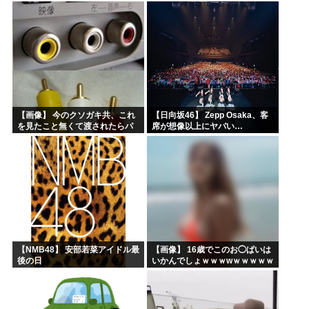
録レポ】
ｗｗｗｗ
【画像】 今のクソガキ共、これ
【日向坂46】 Zepp Osaka、客
を見たこと無くて渡されたらパ
席が想像以上にヤバい…
ニクるらしいｗｗｗｗｗｗｗｗ
ｗｗｗｗｗ
【NMB48】 安部若菜アイドル最
【画像】 16歳でこのお◯ぱいは
後の日
いかんでしょｗｗｗwｗｗｗｗｗ
ｗｗｗ❤