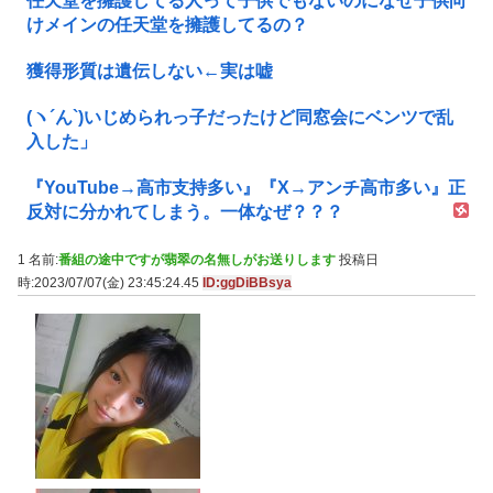
任天堂を擁護してる人って子供でもないのになぜ子供向
けメインの任天堂を擁護してるの？
獲得形質は遺伝しない←実は嘘
(ヽ´ん`)いじめられっ子だったけど同窓会にベンツで乱
入した」
『YouTube→高市支持多い』『X→アンチ高市多い』正
反対に分かれてしまう。一体なぜ？？？
1 名前:
番組の途中ですが翡翠の名無しがお送りします
投稿日
時:2023/07/07(金) 23:45:24.45
ID:ggDiBBsya