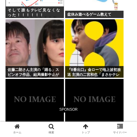
そ し て 誰 も テレビ 見 な く な
盆休み遊べるゲーム教えて
っ た ！ ！ ！ ！ ！ ！
佐藤二朗さん主演の「踊る」ス
『8番出口』金ローで地上波初放
ピンオフ作品、結局撮影中止が
送 主演の二宮和也「まさかテレ
決定www
ビにまで迷い込んでしまうと
は」
SPONSOR
『ちいかわ』が巨大”キャラコン
来月からコカコーラが220円に値
ホーム
検索
トップ
サイドバー
テンツ”になった理由 漫画研究&
上げ