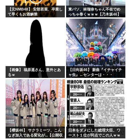
【元NMB48】 安部若菜、卒業し
東パソ、林瑠奈ちゃん不在でめ
て早くもお酒解禁
っちゃ巻くｗｗｗ【乃木坂46】
【画像】 福原遥さん、意外とあ
【日向坂46】 新曲『イチャイチ
るｗ
ャ虫』←センターは・・・
【18thシングル】
【櫻坂46】 サクラミーツ、こん
日本をダメにした総理大臣、ワ
なぎ加入である変化が...【公開収
ースト１位が同点でこの人ｗｗ