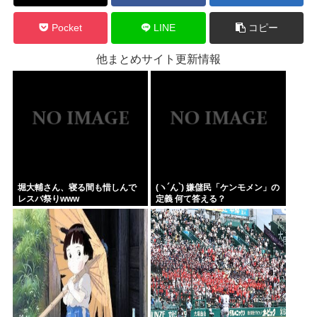
Pocket
LINE
コピー
他まとめサイト更新情報
堀大輔さん、寝る間も惜しんで
(ヽ´ん`) 嫌儲民「ケンモメン」の
レスバ祭りwww
定義 何て答える？