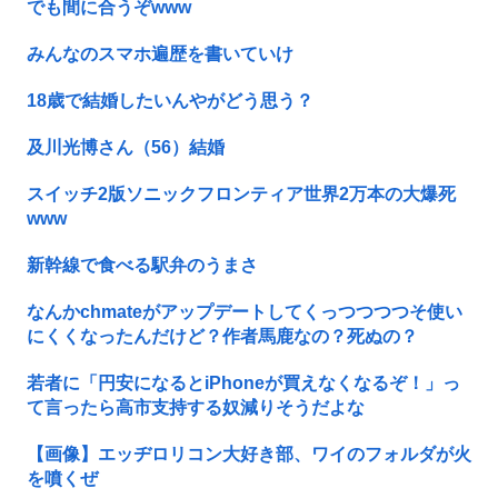
でも間に合うぞwww
みんなのスマホ遍歴を書いていけ
18歳で結婚したいんやがどう思う？
及川光博さん（56）結婚
スイッチ2版ソニックフロンティア世界2万本の大爆死
www
新幹線で食べる駅弁のうまさ
なんかchmateがアップデートしてくっつつつつそ使い
にくくなったんだけど？作者馬鹿なの？死ぬの？
若者に「円安になるとiPhoneが買えなくなるぞ！」っ
て言ったら高市支持する奴減りそうだよな
【画像】エッヂロリコン大好き部、ワイのフォルダが火
を噴くぜ