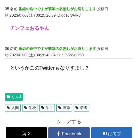
35 名前:
番組の途中ですが翡翠の名無しがお送りします
投稿日
時:2023/07/08(土) 00:25:26.59
ID:qgs0fWyR0
チンフェおるやん
36 名前:
番組の途中ですが翡翠の名無しがお送りします
投稿日
時:2023/07/08(土) 00:28:43.84
ID:ZCV2W8QS0
というかこのTwitterもなりすまし？
なんJ
人間
学校
学生
画像
若者
シェアする
X
Facebook
はてブ