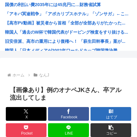
国債の利払い費2035年には45兆円に…財務省試算
世界のケイスケ・ホンダ「ラーメン700円は安すぎる！20...
「アキバ冥途戦争」「アポカリプスホテル」「ゾンサガ」←こ...
【悲報】人気アニメ「メイドインアビス」、主題歌にVTub...
【高市PV動画】被災者から首相「全部が全部ありがたかった...
【緊急高市速報】ガス警報器、受注停止。
韓国人「過去のW杯で韓国代表がドーピング検査をすり抜ける...
【熊本地震】イオンモール熊本 従業員の避難誘導で、社内規...
旧安倍派、高市の重用により復権へ！ 「萩生田幹事長」案が...
わいせつな行為疑いで逮捕 エジプト国籍の男性を不起訴処分...
韓国人「日本メディアが2002年ワールドカップ韓国準決勝...
海外「海外発祥なのに、今では日本で定着してるものって何？...
福岡県議会「みかじめ料」自民党県議団の幹部から約2000...
大人気声優水瀬いのりさんのX乗っ取り事件、いまだに未解決
ホーム
なんJ
15歳少女に性的暴行した54歳、明らかにケンモメン
【海外の反応】 アルゼンチン協会、FIFA会長に確固たる...
【画像あり】例のオナペJKさん、卒アル
ジャンポケ斉藤の弁護士「ロケバスには運転手いた。常識的に...
流出してしま
「飯塚幸三は上級国民だから逮捕されない」は間違いだった…...
ジョジョ3部のスタンド、パワーが色々おかしいwww
X
Facebook
はてブ
高市早苗が全裸でガニ股オ●ニーしてる動画 or 高市早苗...
海外「日本人はなんて気高いんだ！」 英高級紙も驚愕した極...
Pocket
LINE
コピー