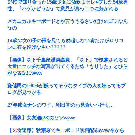
SNSで知り合った15歳少女に酒飲ませレ●プした54歳男
性、『ハゲかどうか』で意見が真っ二つに分かれる
メカニカルキーボードとか言ううるさいだけのゴミなん
なの
14歳の女の子の裸を見ても勃起しない者だけがロリコ
ンに石を投げなさい?????
【画像】森下千里衆議員議員、「森下」で検索されると
大量にエッチな写真が出てくるため「もりした」とひら
がな表記にwww
嫌儲民の100%が嫌ってそうなタイプの人を嫌ってるブ
ログが見つかる
27年彼女ナシのワイ、明日初のお見合いへ行く…
【画像】女友達(28)のケツwww
【乞食速報】秋葉原でキーボード無料配布www今から