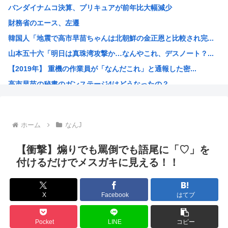
バンダイナムコ決算、プリキュアが前年比大幅減少
ついに来ちゃったの？アメリカでヒューマノイドロボットが家...
財務省のエース、左遷
中国製ルーター20機種にバックドア、外部から完全制御のお...
韓国人「地震で高市早苗ちゃんは北朝鮮の金正恩と比較され完...
中国人のリウさん、新エネ車で国境越えたら遠隔操作で30時...
山本五十六「明日は真珠湾攻撃か…なんやこれ、デスノート？...
北朝鮮が何かを発射
【2019年】 重機の作業員が「なんだこれ」と通報した密...
コメ価格先行き指数 過去最低 今後も値下がり傾向
高市早苗の秘書のガンステージ4はどうなったの？
中国「大洪水！」中国ダム「決壊」地元民「公式発表より死者...
アメリカ「ヤニねこは黒人をネコ娘にして黒人差別を描いた社...
維新県議、無許可で選挙カーレンタル事業 複数の維新候補が...
ホーム
なんJ
韓国人「現在、日本が密かに韓国からパクっているものがこち...
漫画の画像持ってないか
【衝撃】煽りでも罵倒でも語尾に「♡」を
孫悟飯、『魔閃光』しかオリジナル技がないwww
付けるだけでメスガキに見える！！
トランプ政権高官「ちょっと中国企業制裁したりしただけなの...
出せよ…お前らが描いた絵!!
X
Facebook
はてブ
【画像】ブルーロックの監督、キレるwww
【高市朗報】高市早苗の名言、偉人の名言としてブロガーにま...
Pocket
LINE
コピー