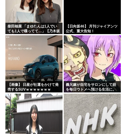
柴田柚菜 「まゆたんは1人でい
【日向坂46】 月刊ジャイアンツ
ても1人で喋ってて…」【乃木坂
公式、重大告知！
46】
【画像】 日産が社運をかけて発
義兄嫁が自宅をサロンにして姪
売するSUVｗｗｗｗｗｗｗ
を毎日ウトメへ預ける生活に。
数年後、そのツケが一気に回っ
てきて…