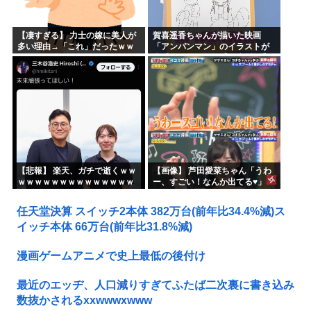
【凄すぎる】 力士の嫁に美人が
賀喜遥香ちゃんが描いた映画
多い理由→「これ」だったｗｗ
「アンパンマン」のイラストが
ｗｗｗｗｗ
上手すぎる！！！【乃木坂46】
【悲報】 楽天、ガチで逝くｗｗ
【画像】 芦田愛菜ちゃん「うわ
ｗｗｗｗｗｗｗｗｗｗｗｗｗｗ
ー、すごい！なんか出てる♥」
ｗｗｗｗ
任天堂決算 スイッチ2本体 382万台(前年比34.4%減)ス
イッチ本体 66万台(前年比31.8%減)
漫画ゲームアニメで史上最低の後付け
最近のエッヂ、人口減りすぎてふたば二次裏に書き込み
数抜かされるxxwwwxwww