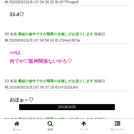
時:2020/03/23(月) 07:34:36.20
ID:AY7Pnqpe0
33-4♡
60 名前:
番組の途中ですが翡翠の名無しがお送りします
投稿日
時:2020/03/23(月) 07:34:58.16
ID:2Smen3KSa
>>52
何でや♡阪神関係ないやろ♡
53 名前:
番組の途中ですが翡翠の名無しがお送りします
投稿日
時:2020/03/23(月) 07:34:37.19
ID:eYz5ZdJn0
おほぉ～♡
SPONSOR
54 名前:
番組の途中ですが翡翠の名無しがお送りします
投稿日
時:2020/03/23(月) 07:34:40.90
ID:pCdt/XqC0
ホーム
検索
トップ
サイドバー