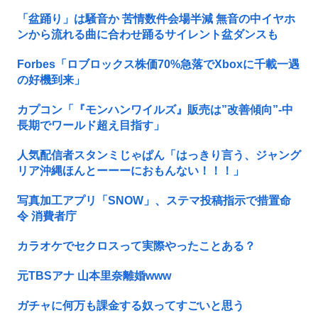
「盆踊り」は騒音か 苦情数件会場半減 無音の中イヤホ
ンから流れる曲に合わせ踊るサイレント盆ダンスも
Forbes「ロブロックス株価70%急落でXboxに千載一遇
の好機到来」
カプコン「『モンハンワイルズ』販売は”改善傾向”-中
長期でワールド超え目指す」
人気配信者スタンミじゃぱん「はっきり言う、ジャング
リア沖縄ほんとーーーにおもんない！！！」
写真加工アプリ「SNOW」、ステマ投稿指示で措置命
令 消費者庁
カラオケでセクロスって実際やったことある？
元TBSアナ 山本里奈離婚www
ガチャに何万も課金する奴ってすごいと思う