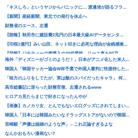
「キスしろ」というヤジからパニックに… 渡邊渚が語るフラ...
【新聞】産経新聞、東北での発行を休止へ
財務省のエース、左遷
【朗報】秋田市に建設費2兆円の日本最大級AIデータセンタ...
【印税1億円】みい山田、ネット叩きに必死な理由が金銭感覚...
【悲報】ジモティーで車購入の20代男性、リース車を80万...
海外「ディズニーがゴミのようだ！」日本がアニメ化した米人...
珍しく南北から同時に叩かれた日本 韓国からは「領土問題」...
韓国人「韓国サッカー協会W杯予選で外国人審判に性接待した...
パヨク「アジア人民、中国人民と連帯して戦おー！悪政高市を...
「味方のふりをしてたが、実は敵のスパイだったキャラ」 何...
みんなで大家さん「成田は日本の下町が開発したゴミをエネル...
高市総書記に逆らった財務官僚、左遷されるwww
【画像】X民さん「ニンニクが青い！こんなの食えない！」
ヒロアカ見たらまじで好きになったんやが
【悲報】楽しんごさん、清水良太郎さんとの“過去の因縁”を...
【画像】カノカリ女、とんでもないエ口グッズにされてしまい...
【衝撃】元ジャンポケ斉藤慎二被告の判決を堀江貴文さんが予...
韓国人「日本には韓国みたいなドラッグストアがないので韓国...
【速報】北朝鮮が日本海に向けてミサイル発射
宮崎駿「声優は娼婦のような声」←これ正論すぎるよな
【悲報】高市首相の“個人的なSNS投稿”で習近平ブチギレ...
なんかおもろい漫画ない?
【衝撃】木村祐一の変貌ぶりに「誰かわからん」「いつの間に...