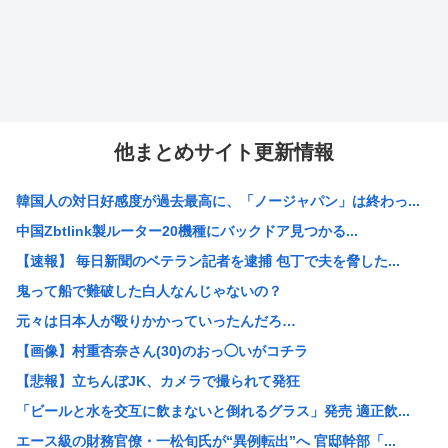
他まとめサイト更新情報
韓国人の対日好感度が過去最高に、「ノージャパン」は終わっ...
中国Zbtlink製ルーター20機種にバックドア見つかる...
【速報】 毎日新聞のベテラン記者を逮捕 包丁で夫を脅した...
鬼って船で難破した白人なんじゃないの？
元々は日本人が殴りかかっていったんだろ…
【画像】村重杏奈さん(30)のおっ◯いがコチラ
【悲報】立ちんぼJK、カメラで撮られて発狂
「ビールと水を交互に飲まないと倒れるグラス」発売 適正飲...
エース級の財務官僚・一松旬氏が“異例転出”へ 官邸幹部「...