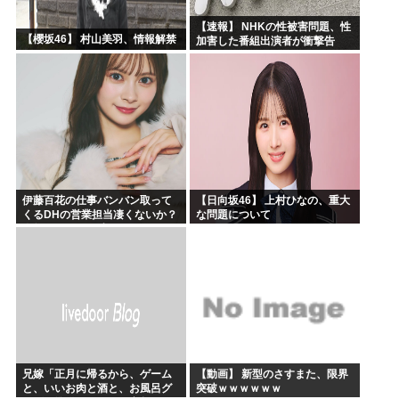
【速報】 NHKの性被害問題、性
【櫻坂46】 村山美羽、情報解禁
加害した番組出演者が衝撃告
白！
伊藤百花の仕事バンバン取って
【日向坂46】 上村ひなの、重大
くるDHの営業担当凄くないか？
な問題について
今年のボーナス凄いことになり
そう！！【AKB48いともも】
兄嫁「正月に帰るから、ゲーム
【動画】 新型のさすまた、限界
と、いいお肉と酒と、お風呂グ
突破ｗｗｗｗｗｗ