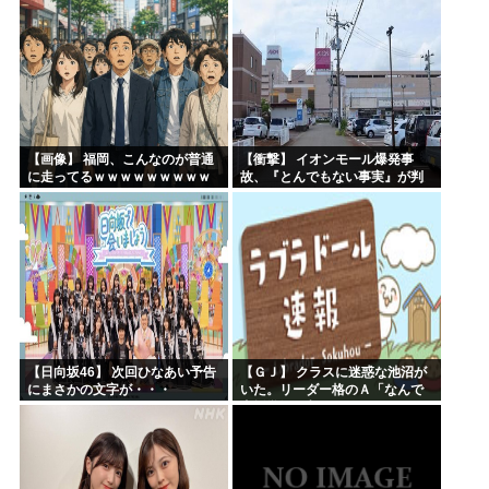
AKB48ゆかるん・まりやぎ】
【画像】 福岡、こんなのが普通
【衝撃】 イオンモール爆発事
に走ってるｗｗｗｗｗｗｗｗｗ
故、『とんでもない事実』が判
ｗｗｗｗｗｗｗ
明してしまう・・・・・・
【日向坂46】 次回ひなあい予告
【ＧＪ】 クラスに迷惑な池沼が
にまさかの文字が・・・
いた。リーダー格のＡ「なんで
支援学級に入れないんです
か？」先生「背の高い低いと同
じで、これも個性なの！差別は...