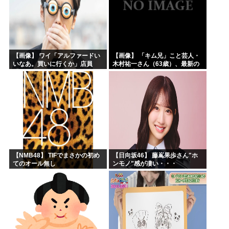
【画像】 ワイ「アルファードい
【画像】 「キム兄」こと芸人・
いなあ。買いに行くか」店員
木村祐一さん（63歳）、最新の
「ほいっ見積もりな！」ワイ
松本人志さんとのツーショット
「金額おかしくね？」←お前ら
が完全に別人だとネット騒然！
もそう思うよな？？？？？
「マジで誰かわからん」...
【NMB48】 TIFでまさかの初め
【日向坂46】 藤嶌果歩さん"ホ
てのオール無し
ンモノ"感が凄い・・・