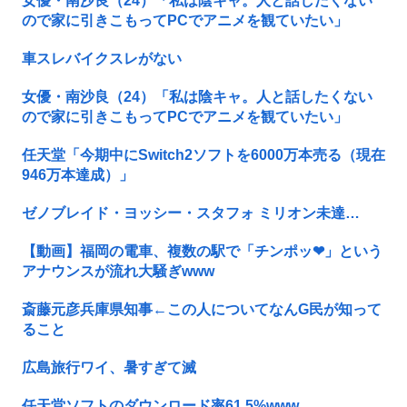
女優・南沙良（24）「私は陰キャ。人と話したくない
ので家に引きこもってPCでアニメを観ていたい」
車スレバイクスレがない
女優・南沙良（24）「私は陰キャ。人と話したくない
ので家に引きこもってPCでアニメを観ていたい」
任天堂「今期中にSwitch2ソフトを6000万本売る（現在
946万本達成）」
ゼノブレイド・ヨッシー・スタフォ ミリオン未達…
【動画】福岡の電車、複数の駅で「チンポッ❤」という
アナウンスが流れ大騒ぎwww
斎藤元彦兵庫県知事←この人についてなんG民が知って
ること
広島旅行ワイ、暑すぎて滅
任天堂ソフトのダウンロード率61.5%www