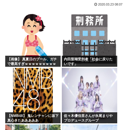
2020.03.23 08:07
ひぐらし原作北条沙都子「大きいのやだ！気持ち悪いのやだ！...
海外「日本にはこんな特殊な標識があるんだけど皆は見たこと...
森山前自民党幹事長「日中首脳会談の写真を高市が勝手にSN...
突進してきた牛を跳び越えたら、牛が固まって動かなくなった...
バトル漫画の主人公でライバルがいないキャラ、存在しない
週刊少年ジャンプ、発行部数100万部割れ
【画像】 真夏日のプール、ガチ
内田梨瑚受刑者「社会に戻りた
で最高すぎｗｗｗｗｗｗｗｗｗ
いです」
ｗ
【NMB48】 鬼レンチャンに坂下
佐々木優佳里さんが永尾まりや
真心きたあああああ
プロデュースグループ
「WASURENA」に加入発表！
現在のグループと兼任へ【元