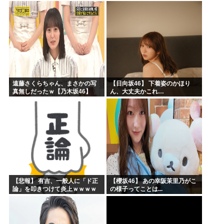
ッズの準備しとけよ」寝起きの
私「知るかボケ」兄嫁「キィィ
ィィー！！！！」私「あ…」
遠藤さくらちゃん、まさかの写
【日向坂46】 下着姿のかほり
真無しだったｗ【乃木坂46】
ん、大丈夫かこれ…
【悲報】 有吉、一般人に「ド正
【櫻坂46】 あの幸阪茉里乃がこ
論」を叩きつけて炎上ｗｗｗｗ
の様子ってことは...
ｗｗｗｗ