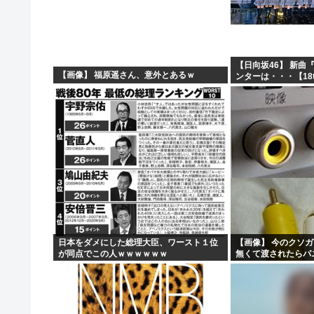
【悲報】男の趣味Tier表、ガチでヤバすぎるwww
【悲報】台風さん、もうわけわからん
【悲報】じゃあ逆に「これはチェーン店でいいぞ」っ
【日向坂46】 新曲
【画像】 福原遥さん、意外とあるｗ
ンターは・・・【18
【画像】日本のアニメやゲーム、三国志の史実を歪めて歴
日本をダメにした総理大臣、ワースト１位
【画像】 今のクソ
が同点でこの人ｗｗｗｗｗｗ
無くて渡されたらパ
ｗｗｗｗｗｗｗｗｗ