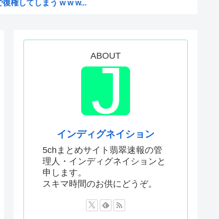
権してしまう w w w...
たみたいだ…！」日本の江戸時...
前の声の人、若い頃がこれかよ」
用した偽サイトに注意してくだ...
ABOUT
せてくれ
「声も「人格の象徴」明記、法...
みんなで負担してもらうわよ！」
く水着で現れ声優水着界隈をざ...
市早苗のほっぺたをプクッと膨...
インディグネイション
る様子に全米騒然！←「最高の...
5chまとめサイト翡翠速報の管
理人・インディグネイションと
IFA会長支持を表明したサッ...
申します。
バすぎる
スキマ時間のお供にどうぞ。
が「賛成」www
絵描いたから見て