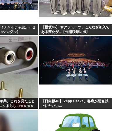
国家情報局のスパイ通報フォー
ハンターハンターのゴンって
てもの
ちいかわのモモンガ、逝きそ
『イチャイチャ虫』←セ
【櫻坂46】 サクラミーツ、こんなぎ加入で
thシングル】
ある変化が...【公開収録レポ】
史を...
韓国人「韓国に10年間の出場
ガキ共、これを見たこと
【日向坂46】 Zepp Osaka、客席が想像以
ニクるらしいｗｗｗｗ
上にヤバい…