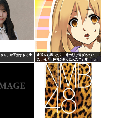
月さん、破天荒すぎる生
出張から帰ったら、嫁の顔が青ざめてい
た。俺「一体何があったんだ？」嫁「…」
→子供たちに話を聞くと…