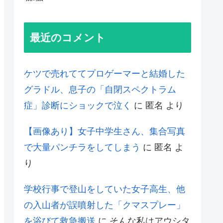
最近のコメント
ケツで売れててプロゲーマーと結婚した
グラドル、息子の「自閉スペクトラム
症」診断にショックで泣く
に
匿名
より
【画像あり】女子中学生さん、集合写真
で大量パンチラをしてしまう
に
匿名
よ
り
学校行事で登山をしていた女子高生、他
の入山者が誤噴射した「クマスプレー」
を浴びて救急搬送
に
そんな私はアウシタ