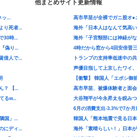
他まとめサイト更新情報
...
高市早苗が全裸でガニ股オ●ニー
死者...
海外「日本人はなんて気高いん
0時...
海外「子宮頸部には神経がない
偽り...
4時だから窓から4回安倍晋
人で...
トランプの支持率低迷中の共和
声優目指して上京したワイ、
明
【衝撃】 韓国人「エボシ御
 【...
高市早苗、被爆体験者と面会す
w...
大谷翔平が今永昇太を睨みつけ
6月の消費支出-3.3%で7か月
国」...
韓国人「熊本地震で見る日本の
ディ...
海外「素晴らしい！」日本が買