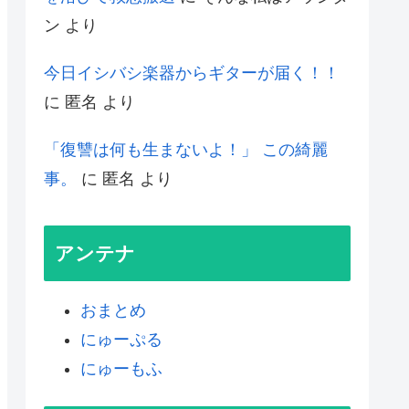
ン
より
今日イシバシ楽器からギターが届く！！
に
匿名
より
「復讐は何も生まないよ！」 この綺麗
事。
に
匿名
より
アンテナ
おまとめ
にゅーぷる
にゅーもふ