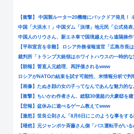
【衝撃】 中国製ルーター20機種にバックドア発見！ ネッ
中国「大洪水！」中国ダム「決壊」地元民「公式発表より
中国人のリウさん、新エネ車で国境越えたら遠隔操作で3
【平和宣言を非難】 ロシア外務省報道官「広島市長は『
裁判所「トランプ大統領はホワイトハウスの一時的な賃借
【朗報】菅直人元総理、再評価されるwww
ロシアがNATOの結束を試す可能性、米情報分析で判
【画像】たぬき顔の女の子ってなんであんな魅力的なん？
【衝撃】ちいかわ作者さん、総額30億超の大豪邸を建てる
【悲報】盆休みに遊べるゲーム教えてwww
【激怒】世良公則さん「8月6日にこのような事をする隣
【唖然】元ジャンポケ斉藤さん側「バス運転手がいるのに