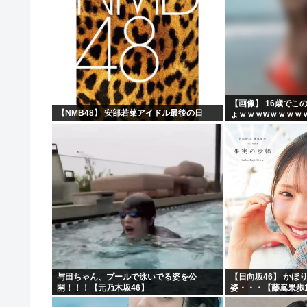
【画像】 16歳でこ
【NMB48】 安部若菜アイドル最後の日
ょｗｗｗwｗｗｗｗ
与田ちゃん、プールで泳いでる姿を公
【日向坂46】 かほ
開！！！【元乃木坂46】
姿・・・【藤嶌果歩1