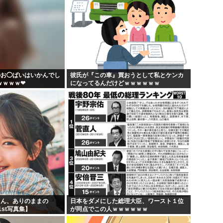
のお◯ぱいはいかんでし
彼氏が『この車』買おうとして私とケンカ
ｗｗｗｗ❤
になってるんだけどｗｗｗｗｗｗ
りん、ありのままの
日本をダメにした総理大臣、ワースト１位
st写真集】
が同点でこの人ｗｗｗｗｗｗ