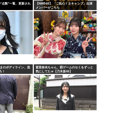
の“点数”一覧、更新され
【NMB48】 「ご乱心！士キャンプ」出演
メンバーがこちら
さまのボディライン、流
冨里奈央ちゃん、罰ゲームのセミをずっと
ろ！
気にしてたｗ【乃木坂46】