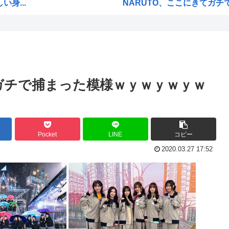
身...
NARUTO、ここにきてガチで復
てる
海外「まるでタイムスリップし
うな...
【衝撃】 韓国人「エボシ御
ープ...
首相官邸「高市総理の映像を悪
いや...
ヤニネコに一つだけ文句言わ
と、ガチで捕まった模様ｗｙｗｙｗｙｗ
声優、なんかAIに勝ちそう。
高市政府「原油調達コストは
の前...
謎の新人女性声優H、彗星の如
Pocket
LINE
コピー
数...
【高市】「フキハラのプロ」高
2020.03.27 17:52
大谷翔平が今永昇太を睨みつけ
てい...
海外「W杯は八百長だった」F
例のダンスアニメの作者、ヤ
功www
高市早苗の消費税減税、93%
？」...
ワイ小学生やけどアナログで