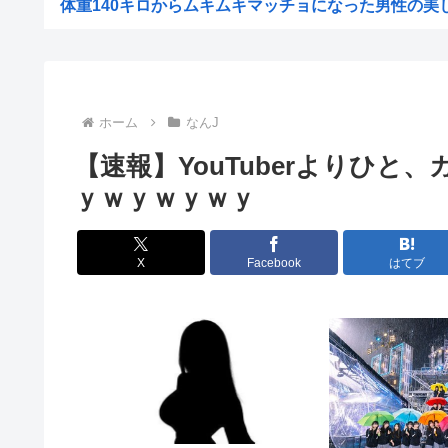
体重140キロからムキムキマッチョになった男性の美しい
【悲報】ちいかわ作者さん、総額30億超の大豪邸を建
【悲報】世良公則、8月6日の北朝鮮ミサイルに「このよ
【悲報】元ジャンポケ斉藤側「バス運転手がいるのにディ
ホーム
なんJ
【解決】アニメ業界「助けて！原作が枯渇してるの！」←
【速報】YouTuberよりひ
好きな惣菜パンベスト3は?
ｙｗｙｗｙｗｙ
髭剃りの替え刃って高過ぎじゃね？？
【衝撃画像】昔の『深夜アニメ』が凄すぎるwww「母親
X
Facebook
はてブ
“アンダーヘア脱毛”に中高年男性殺到のワケ…9年で患者
【画像】ドカタさん、現場監督にガチギレwww
【画像】橋本環奈さん、昔からビジュアルが完成されすぎ
姉の友人、友人の姉、エ口いのどっち？
自民党さん、障がい者福祉を切り捨てて財源捻出に成
【激怒】ショートスリーパーさん「寝たほうがいいのでは