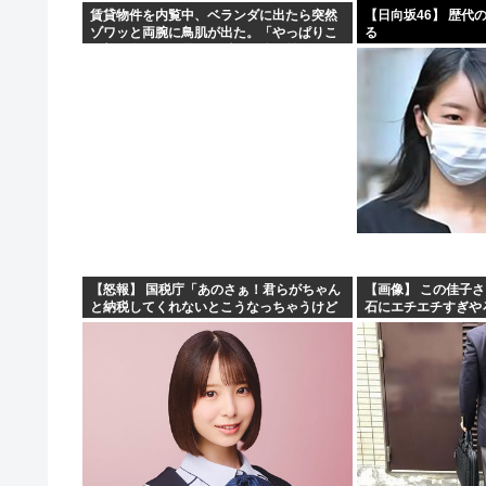
賃貸物件を内覧中、ベランダに出たら突然
【日向坂46】 歴代
ゾワッと両腕に鳥肌が出た。「やっぱりこ
る
の部屋嫌だ」と思った瞬間、体が前にドン
ッと突き飛ばされて…
【怒報】 国税庁「あのさぁ！君らがちゃん
【画像】 この佳子
と納税してくれないとこうなっちゃうけど
石にエチエチすぎや
どうする？！」←これw w w w w w w w