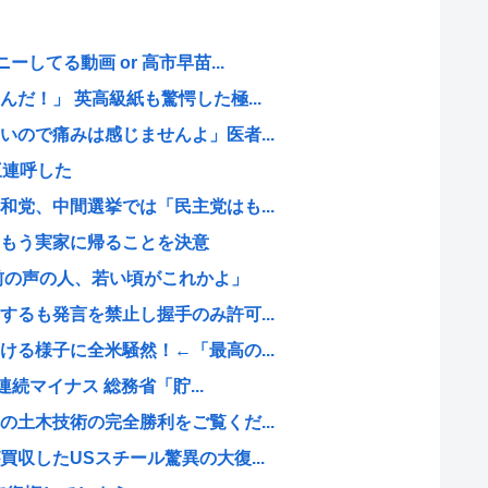
してる動画 or 高市早苗...
だ！」 英高級紙も驚愕した極...
ので痛みは感じませんよ」医者...
三連呼した
党、中間選挙では「民主党はも...
もう実家に帰ることを決意
前の声の人、若い頃がこれかよ」
るも発言を禁止し握手のみ許可...
る様子に全米騒然！←「最高の...
連続マイナス 総務省「貯...
土木技術の完全勝利をご覧くだ...
収したUSスチール驚異の大復...