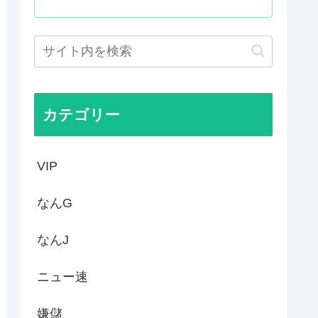
ム、マイクロソフト365だっ...
おるやん
う
権剥奪や過去ワールドカップ、...
カテゴリー
VIP
なんG
なんJ
ニュー速
嫌儲