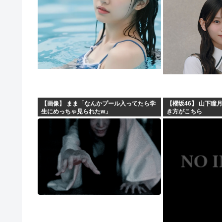
【画像】 まま「なんかプール入ってたら学
【櫻坂46】 山下瞳
生にめっちゃ見られたw」
き方がこちら