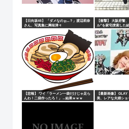
【日向坂46】 「ダメなのぉ...？」渡辺莉奈
【衝撃】 大阪府警
さん、写真集に興味津々
ル”を家宅捜索した
【悲報】 ワイ「ラーメン一袋だけじゃ足ら
【最新画像】 GLAY
んわ！二袋作ったろ！」→結果ｗｗｗ
美、レアな夫婦ショ
う！