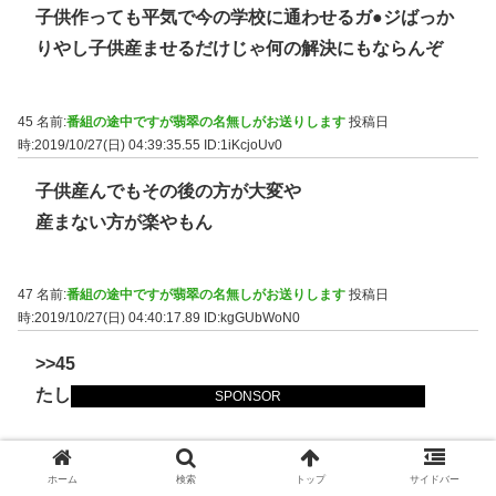
子供作っても平気で今の学校に通わせるガ●ジばっか
りやし子供産ませるだけじゃ何の解決にもならんぞ
45 名前:
番組の途中ですが翡翠の名無しがお送りします
投稿日
時:2019/10/27(日) 04:39:35.55
ID:1iKcjoUv0
子供産んでもその後の方が大変や
産まない方が楽やもん
47 名前:
番組の途中ですが翡翠の名無しがお送りします
投稿日
時:2019/10/27(日) 04:40:17.89
ID:kgGUbWoN0
>>45
たしかに
SPONSOR
48 名前:
番組の途中ですが翡翠の名無しがお送りします
投稿日
ホーム
検索
トップ
サイドバー
時:2019/10/27(日) 04:40:30.58
ID:DzL1dr7t0