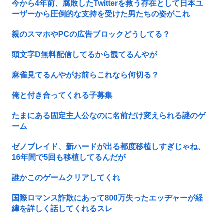
今から4年前、腐敗したTwitterを救う存在として日本ユ
ーザーから圧倒的な支持を受けた男たちの姿がこれ
親のスマホやPCの広告ブロックどうしてる？
頭文字D無料配信してるから観てるんやが
麻雀見てるんやがお前らこれなら何切る？
俺と付き合ってくれる子募集
たまにある固定主人公なのに名前だけ変えられる謎のゲ
ーム
ゼノブレイド、新ハードが出る都度移植しすぎじゃね、
16年間で5回も移植してるんだが
誰かこのゲームクリアしてくれ
国際ロマンス詐欺にあって800万失ったエッヂャーが経
緯を詳しく話してくれるスレ