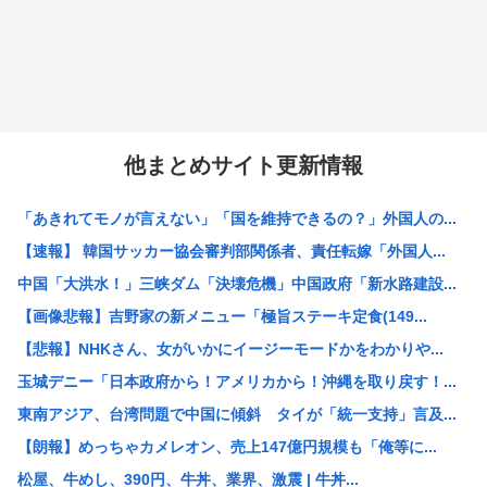
他まとめサイト更新情報
「あきれてモノが言えない」「国を維持できるの？」外国人の...
【速報】 韓国サッカー協会審判部関係者、責任転嫁「外国人...
中国「大洪水！」三峡ダム「決壊危機」中国政府「新水路建設...
【画像悲報】吉野家の新メニュー「極旨ステーキ定食(149...
【悲報】NHKさん、女がいかにイージーモードかをわかりや...
玉城デニー「日本政府から！アメリカから！沖縄を取り戻す！...
東南アジア、台湾問題で中国に傾斜 タイが「統一支持」言及...
【朗報】めっちゃカメレオン、売上147億円規模も「俺等に...
松屋、牛めし、390円、牛丼、業界、激震 | 牛丼...