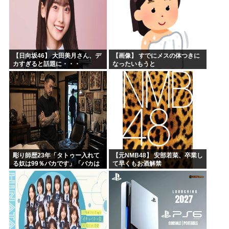
【日向坂46】 大田美月さん、デ
【画像】 すでにメスの体つきに
カすぎると話題に・・・
なったいもうと
彫り師歴23年「タトゥー入れて
【元NMB48】 安部若菜、卒業し
る奴は99％バカです」「バカは
て早くもお酒解禁
5000円が好き」無断キャンセ
ル、挨拶できない、金がない…
客層をぶっちゃけ