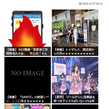
2019.10.27 06:21
1番好きなガンダムタイプMSあげていって100で集計取る
海外「日本人は何に使ってるんだ？」 世界的ブームの日本の...
安倍晋三「移民受け入れ拡大するよ！」日本人「いいね！自民...
アニメってなんで基本つまらないの？
ガルパン作者、ついに一線を超える
自称愛国者の高市早苗、なぜか8月6日に歯医者の予約を入れ...
【画像】 8/22開催「琵琶湖三市
【画像】トイザらス、開店前か
同時花火大会」、市公式「そん
ら行列ｗｗｗｗｗｗｗｗｗｗｗ
な花火大会は存在しない」→
ｗｗｗｗｗ
SNS阿鼻叫喚 ・・・
【画像】 『GANTZ』の絶望シー
【質問】 ゴールデンに冠番組を
ン、ここに決まるｗｗｗｗｗ
持つ女アイドルがいないのは何
故なのか？