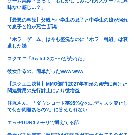
ゲーム業界「まって、もしかしてみんな対人ゲームに興
味ない感じ…？」
【最悪の事故】父親と小学生の息子と中学生の娘が溺れ
て息子と娘が死亡 新潟
「ホラーゲーム」は今も盛況なのに「ホラー番組」は衰
退した謎
スクエニ「Switch2のFF7が売れた」
彼女作るの、簡単だったwww www
【スクエニ決算】MMO部門 2027年初頭の発売に向けた
関連費用の先行計上により微増益
任豚さん、「ダウンロード率95%なのにディスク廃止し
て何か問題あるの?」に答えられない
エッヂDDR4メモリで耐えてる部