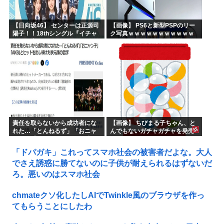
【日向坂46】 センターは正源司
【画像】 PS6と新型PSPのリー
陽子！！18thシングル『イチャ
ク写真ｗｗｗｗｗｗｗｗｗｗｗ
イチャ虫』のフォーメーション
ｗｗｗｗｗｗｗｗ
が発表される！
責任を取らないから成功者にな
【画像】 ちびまる子ちゃん、と
れた…「とんねるず」「おニャ
んでもないガチャガチャを発売
ン子」「AKB」とヒットを出し
してしまうｗｗｗｗ
続けた秋元康の哲学！！！
「ドパガキ」これってスマホ社会の被害者だよな。大人
でさえ誘惑に勝てないのに子供が耐えられるはずないだ
ろ。悪いのはスマホ社会
chmateクソ化したしAIでTwinkle風のブラウザを作っ
てもらうことにしたわ