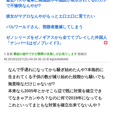
最近バスや電車に韓国語や中国語が表示されてるのガチ
で不愉快なんやが?
彼女がマグロなんやがもっとエ口エ口に育てたい
パルワールドさん、視聴者激減してしまう
ゼノシリーズをゼノギアスから全ててプレイした外国人
「ナンバー1はゼノブレイド3」
1 名前:
番組の途中ですが翡翠の名無しがお送りします
投稿日
時:2019/10/27(日) 04:26:36.10
ID:kgGUbWoN0
なんで手遅れになってから騒ぎ始めたんや?本格的に
生まれてくる子供の数が減り始めた段階から騒いでも
無意味なだけじゃないが?
本来なら2005年とかそこら辺で既に対策を確立でき
てなきゃアカンやろ？なのに何で2019年になっても
これといってまともな対策を確立出来てないんや？