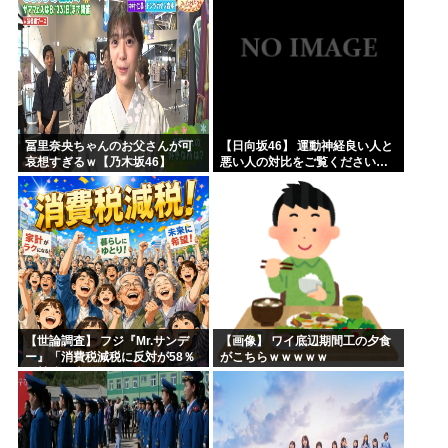
冨里奈央ちゃんのお父さんが可
【日向坂46】 運動神経良い人と
哀想すぎるｗ【乃木坂46】
悪い人の対比をご覧ください…
【世論調査】 フジ『Mr.サンデ
【画像】 ワイ底辺期間工の夕食
ー』「消費税減税に反対が58％
がこちらｗｗｗｗｗ
で賛成を上回る！」 → ｗｗｗｗ
ｗｗｗｗｗｗｗｗｗｗｗｗ