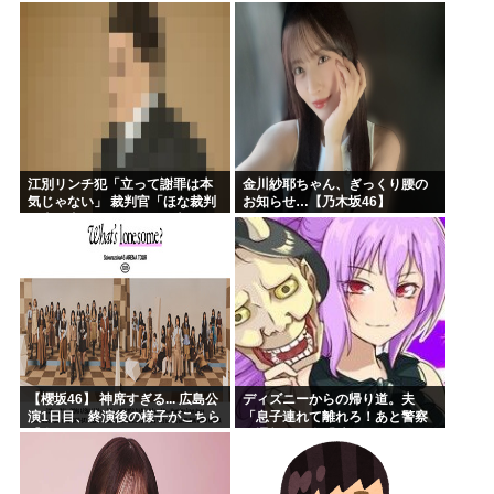
失うｗｗｗｗｗ」
江別リンチ犯「立って謝罪は本
金川紗耶ちゃん、ぎっくり腰の
気じゃない」 裁判官「ほな裁判
お知らせ…【乃木坂46】
で土下座してないキミは本気じ
ゃないな」
【櫻坂46】 神席すぎる... 広島公
ディズニーからの帰り道。夫
演1日目、終演後の様子がこちら
「息子連れて離れろ！あと警察
【全国ツアー2026 What’s
に通報！」私「助けて！」駅員
lonesome?】
「どうしました！？」→トンデ
モナイことに…