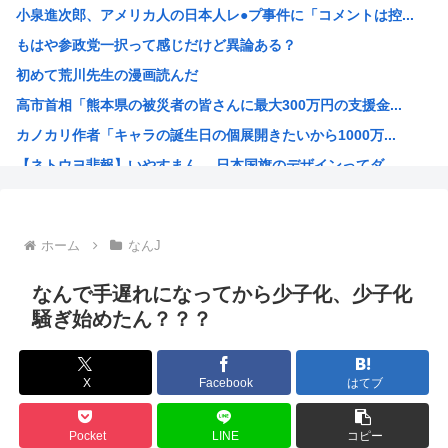
小泉進次郎、アメリカ人の日本人レ●プ事件に「コメントは控...
望月理恵子容疑者(41)が義弟(44)を蹴り頃す 意味不...
もはや参政党一択って感じだけど異論ある？
【世論調査】フジ『Mr.サンデー』「消費税減税に反対が5...
初めて荒川先生の漫画読んだ
チンギスハン「敵を殺し富を奪いその愛する者たちの涙を見て...
高市首相「熊本県の被災者の皆さんに最大300万円の支援金...
東京・神奈川県民は気付いてないけど日本の地方都市はもうや...
カノカリ作者「キャラの誕生日の個展開きたいから1000万...
【高市早苗】高市早苗、長崎市民から冷たい目を向けられたり...
【ネトウヨ悲報】いやすまん、 日本国旗のデザインってダ...
今でも「日本が世界トップ」なものって何がある？
岸本斉史も空知英秋も2作目コケた
日本の赤ちゃん「オギャー」政府「はい、君の借金1095万...
ホーム
なんJ
安倍晋三「ウラジミール、君と僕は同じ未来を見ている 」 ...
徴兵制度が復活したらお前らどうするの？
なんで手遅れになってから少子化、少子化
海外「鑑別機がないと天然と3万円の人工ダイヤを見分けられ...
騒ぎ始めたん？？？
海外「本当にすごい！」日本が清潔な理由を体験した米大物キ...
産経調査「高市早苗は予備費から200億円超える支出を決め...
X
Facebook
はてブ
スヌーピーのアニメガチ勢だから質問をしろ
マイナ保険証さん、いうほど便利じゃなかった
Pocket
LINE
コピー