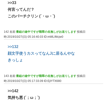
>>33
何言ってんだ？
このパーチクリン (´・ω・`)
142 名前:
番組の途中ですが翡翠の名無しがお送りします
投稿日
時:2019/10/27(日) 05:16:40.03
ID:mWL/Mcjw0
>>132
顔文字使うカスってなんJに居るんやな
きっしょ
143 名前:
番組の途中ですが翡翠の名無しがお送りします
投稿日
時:2019/10/27(日) 05:17:33.09
ID:EjIYTX680
>>142
気持ち悪 (´；ω；`)