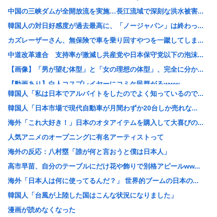
中国の三峡ダムが全開放流を実施…長江流域で深刻な洪水被害...
韓国人の対日好感度が過去最高に、「ノージャパン」は終わっ...
カズレーザーさん、無保険で車を乗り回すやつを一蹴してしま...
中道改革連合 支持率が激減し共産党や日本保守党以下の泡沫...
【画像】「男が望む体型」と「女の理想の体型」、完全に分か...
【動画あり】白人コスプレイヤーにコミケ民群がるwww
韓国人「私は日本でアルバイトをしたのでよく知っているので...
インドネシア政府「インドネシア人の名前には、のび太、ドラ...
韓国人「日本市場で現代自動車が月間わずか20台しか売れな...
【画像】ファミマ45%増量中
海外「これ大好き！」日本のオタアイテムを購入して大喜びの...
【悲報】佐藤二朗さんX更新「本当のことを僕の口からは何ひ...
人気アニメのオープニングに有名アーティストって
【動画あり】このレベルの美人とディズニーデートしたい人生...
海外の反応：八村塁「誰が何と言おうと僕は日本人」
【悲報】浜辺美波さん、めちゃくちゃADHDだった
高市早苗、自分のテーブルにだけ花や飾りで別格アピールww...
【原爆の日】弁護士・中村憲昭「高市総理が8月6日に東京の...
海外「日本人は何に使ってるんだ？」 世界的ブームの日本の...
【悲報】長野県上高地の山小屋にゴミの大量不法投棄
韓国人「台風が上陸した国はこんな状況になりました」
【悲報】バットを買って店を出たお兄さん、いきなり警察に捕...
漫画が読めなくなった
投機家の円買い急増 日米の協調介入後に円安方向のポジショ...