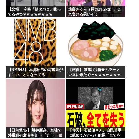
【悲報】 今時『紙タバコ』吸っ
遠藤さくら（握力29.2kg）←こ
てるやつｗｗｗｗｗｗｗｗ
れ負ける男いそう
【NMB48】 本郷柚巴の写真集が
【画像】 新潟で1番並ぶラーメ
すごいことになってる
ン屋に来たでｗｗｗｗｗｗｗｗ
【日向坂46】 坂井新奈、単独で
【仰天】 石破茂さん、自民若手
外番組初出演キタ━(゜∀゜)━!!!!
に舐めてかかった結果「全てを