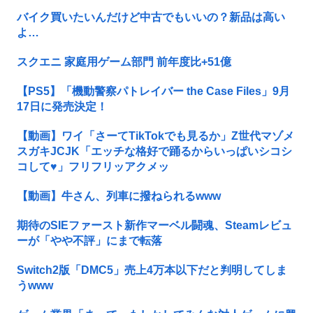
バイク買いたいんだけど中古でもいいの？新品は高い
よ…
スクエニ 家庭用ゲーム部門 前年度比+51億
【PS5】「機動警察パトレイバー the Case Files」9月
17日に発売決定！
【動画】ワイ「さーてTikTokでも見るか」Z世代マゾメ
スガキJCJK「エッチな格好で踊るからいっぱいシコシ
コして♥」フリフリッアクメッ
【動画】牛さん、列車に撥ねられるwww
期待のSIEファースト新作マーベル闘魂、Steamレビュ
ーが「やや不評」にまで転落
Switch2版「DMC5」売上4万本以下だと判明してしま
うwww