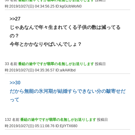
時:2019/10/27(日) 04:34:56.25
ID:kgGUbWoN0
>>27
じゃあなんで年々生まれてくる子供の数は減ってる
の？
今年とかかなりやばいんでしょ？
33 名前:
番組の途中ですが翡翠の名無しがお送りします
投稿日
時:2019/10/27(日) 04:35:36.57
ID:a/kAiKtbd
>>30
だから無能の氷河期が結婚すらできない分の皺寄せだ
って
132 名前:
番組の途中ですが翡翠の名無しがお送りします
投稿日
時:2019/10/27(日) 05:11:08.76
ID:EjIYTX680