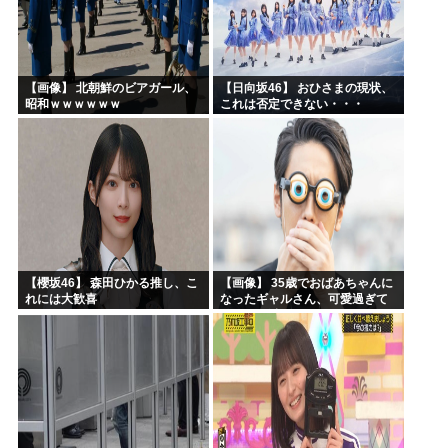
【画像】 北朝鮮のビアガール、
【日向坂46】 おひさまの現状、
昭和ｗｗｗｗｗｗ
これは否定できない・・・
【櫻坂46】 森田ひかる推し、こ
【画像】 35歳でおばあちゃんに
れには大歓喜
なったギャルさん、可愛過ぎて
嫉妬不可避w w w w w w w w w w
w