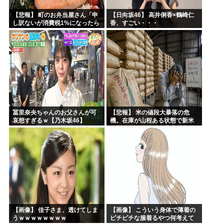
【悲報】 町のお弁当屋さん「申
【日向坂46】 高井俐香×鶴崎仁
し訳ないが消費税1%になったら
香、すごい・・・
その分商品代を値上げするわ」
冨里奈央ちゃんのお父さんが可
【悲報】 米の値段大暴落の危
哀想すぎるｗ【乃木坂46】
機。在庫が山程ある状態で新米
の収穫始まる。「米農家が生活
できない」
【画像】 佳子さま、透けてしま
【画像】 こういう身体で薄着の
うｗｗｗｗｗｗｗｗ
ピチピチな服着るやつ何考えて