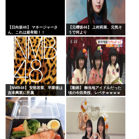
【日向坂46】 マネージャーさ
【元櫻坂46】 上村莉菜、元気そ
ん、これは超有能！！
うで何より
【NMB48】 安部若菜、卒業後は
【動画】 御当地アイドルだった
吉本興業に所属
頃の今田美桜、レベチｗｗｗｗ
ｗｗｗｗｗｗｗｗｗｗｗｗｗｗ