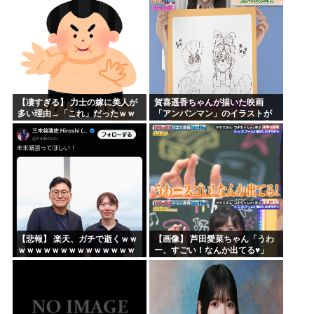
【凄すぎる】 力士の嫁に美人が
賀喜遥香ちゃんが描いた映画
多い理由→「これ」だったｗｗ
「アンパンマン」のイラストが
ｗｗｗｗｗ
上手すぎる！！！【乃木坂46】
【悲報】 楽天、ガチで逝くｗｗ
【画像】 芦田愛菜ちゃん「うわ
ｗｗｗｗｗｗｗｗｗｗｗｗｗｗ
ー、すごい！なんか出てる♥」
ｗｗｗｗ