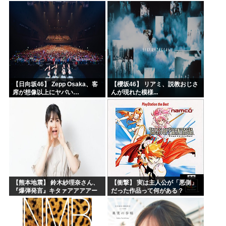
るんだよ
【日向坂46】 Zepp Osaka、客
【櫻坂46】 リアミ、説教おじさ
席が想像以上にヤバい…
んが現れた模様...
【熊本地震】 鈴木紗理奈さん、
【衝撃】 実は主人公が「悪側」
『爆弾発言』キタァアアアアー
だった作品って何がある？
ーーーーー！！