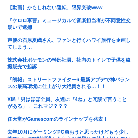
【動画】かもしれない運転、限界突破www
『ケロロ軍曹』ミュージカルで音楽担当者が不同意性交
疑いで逮捕
声優の石原夏織さん、ファンと行くハワイ旅行を企画し
てしまう…
株式会社ポケモンの幹部社員、社内のトイレで子供を盗
撮販売で起訴
『朗報』ストリートファイター6,最新アプデで神バラン
スの最高環境に仕上がり大絶賛される…！！
X民「男はほぼ全員、友達に『4ね』と冗談で言うこと
がある」 ←これマジ？？？
任天堂がGamescomのラインナップを発表！
去年10月にゲーミングPC買おうと思ったけどもう少し