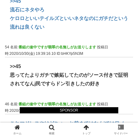
>>45
流石にネタやろ
ケロロといいテイルズといいネタなのにガチだという
流れは良くない
54 名前:
番組の途中ですが翡翠の名無しがお送りします
投稿日
時:2020/10/30(金) 19:39:16.10
ID:bHKYp5N3M
>>45
思ってたよりガチで嫉妬してたのがソース付きで証明
されてなんj民ですらドン引きしたの好き
46 名前:
番組の途中ですが翡翠の名無しがお送りします
投稿日
SPONSOR
時:2020/10/30(金) 19:38:05.70
ID:v54qKRWla
これマジレスやけどちょっと前まではなんjではワノ
国まあまあおもろいやんって評価やったで
ホーム
検索
トップ
サイドバー