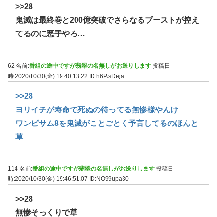
>>28
鬼滅は最終巻と200億突破でさらなるブーストが控え
てるのに悪手やろ…
62 名前:
番組の途中ですが翡翠の名無しがお送りします
投稿日
時:2020/10/30(金) 19:40:13.22
ID:h6P/sDeja
>>28
ヨリイチが寿命で死ぬの待ってる無惨様やんけ
ワンピサム8を鬼滅がことごとく予言してるのほんと
草
114 名前:
番組の途中ですが翡翠の名無しがお送りします
投稿日
時:2020/10/30(金) 19:46:51.07
ID:NO99upa30
>>28
無惨そっくりで草