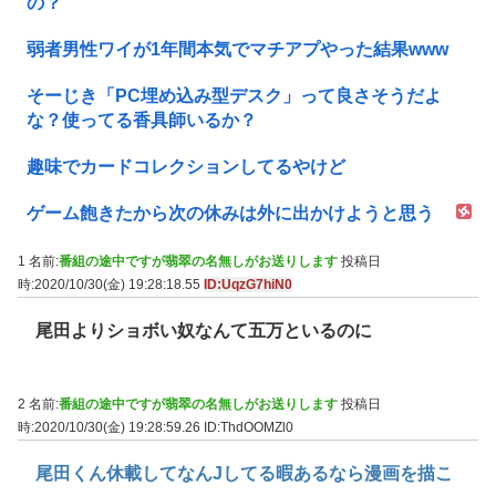
の？
弱者男性ワイが1年間本気でマチアプやった結果www
そーじき「PC埋め込み型デスク」って良さそうだよ
な？使ってる香具師いるか？
趣味でカードコレクションしてるやけど
ゲーム飽きたから次の休みは外に出かけようと思う
1 名前:
番組の途中ですが翡翠の名無しがお送りします
投稿日
時:2020/10/30(金) 19:28:18.55
ID:UqzG7hiN0
尾田よりショボい奴なんて五万といるのに
2 名前:
番組の途中ですが翡翠の名無しがお送りします
投稿日
時:2020/10/30(金) 19:28:59.26
ID:ThdOOMZl0
尾田くん休載してなんJしてる暇あるなら漫画を描こ