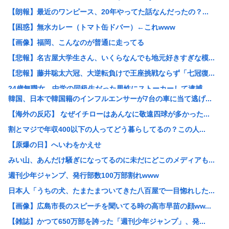
【朗報】最近のワンピース、20年やってた話なんだったの？...
【困惑】無水カレー（トマト缶ドバー）←これwww
【画像】福岡、こんなのが普通に走ってる
【悲報】名古屋大学生さん、いくらなんでも地元好きすぎな模...
【悲報】藤井聡太六冠、大逆転負けで王座挑戦ならず「七冠復...
24歳無職女、中学の同級生だった男性にストーカーして逮捕...
韓国、日本で韓国籍のインフルエンサーが7台の車に当て逃げ...
“総資産7億円”桐谷さん、がん判明で後悔も…「現金をいく...
【海外の反応】 なぜイチローはあんなに敬遠四球が多かった...
【悲報】想像の200倍、形がエグい「ナス」見つかるwww
割とマジで年収400以下の人ってどう暮らしてるの？この人...
熱帯魚欲しいから近所の川にとりにきた（※画像あり）
【原爆の日】へいわをかえせ
中国「大洪水！」中国ダム「決壊」地元民「公式発表より死者...
みい山、あんだけ騒ぎになってるのに未だにどこのメディアも...
【悲報】風俗嬢やってる女の末路www
週刊少年ジャンプ、発行部数100万部割れwww
日本版「絶対に立ち入ってはいけない場所」がヤバすぎた…
日本人「うちの犬、たまたまついてきた八百屋で一目惚れした...
【正論】 有吉「『俺テレビ見ない』って言う奴おかしいだろ...
【画像】広島市長のスピーチを聞いてる時の高市早苗の顔ww...
イオンモール熊本の爆発､ガス管に残っていたLPガスが漏れ...
【雑誌】かつて650万部を誇った「週刊少年ジャンプ」、発...
女さん ｢アイドルが19歳にもなってスク水を着させられて...