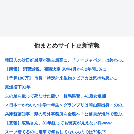
他まとめサイト更新情報
韓国人の対日好感度が過去最高に、「ノージャパン」は終わっ...
【朗報】 消費減税、閣議決定 来年4月から2年間1％に
【予算100万】 市長「特定外来生物クビアカは気持ち悪い...
原爆投下81年
夫の弟を蹴って死なせた疑い 群馬県警、41歳女逮捕
＜日本一かわいい中学一年生＞グランプリは岡山県出身・のの...
兵庫斎藤知事、県の海外事務所を全廃へ「公務員が海外で遊ぶ...
【悲報】広島さん、81年経っても現実が見えない件www
スーツ着てるのに電車で何もしてない人のIQは79以下