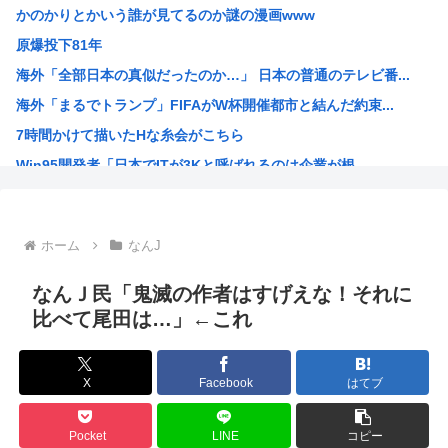
かのかりとかいう誰が見てるのか謎の漫画www
【速報】ワイの近所の川、死体が上がる → >>...
原爆投下81年
【悲報】NHK職員さん、番組出演者から性被害に遭う・・・...
海外「全部日本の真似だったのか…」 日本の普通のテレビ番...
【朗報】米、10kg5,000円
海外「まるでトランプ」FIFAがW杯開催都市と結んだ約束...
【朗報】マツダ、黒字転換！！CX-5がバカ売れ
7時間かけて描いたHな糸会がこちら
【画像】風俗に行くとこういう恵体メロン乳(35)を指名し...
Win95開発者「日本でITが3Kと呼ばれるのは企業が根...
【わかる】女とかいう1回でもセックスしたらちょろい生物w...
海外「その通り！」日本人ならどこでも発展させると語る世界...
【1966年】 母の日に9歳の息子が帰らなかった——容疑...
ホーム
なんJ
日本人「うちの犬、たまたまついてきた八百屋で一目惚れした...
海外「まるでトランプ」FIFAがW杯開催都市と結んだ約束...
なんＪ民「鬼滅の作者はすげえな！それに
海外「全部日本の真似だったのか…」 日本の普通のテレビ番...
比べて尾田は…」←これ
お絵描きリレーってなんぞや
【海外の反応】 なぜイチローはあんなに敬遠四球が多かった...
X
Facebook
はてブ
平野綾とかいう女声優についてお前らが知ってることwww
みいちゃんと山田さんの漫画の作者なんでこんなに嫌われてる...
Pocket
LINE
コピー