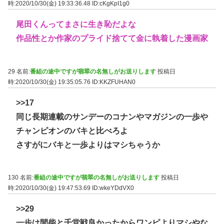
時:2020/10/30(金) 19:33:36.48
ID:cKgKpI1g0
尾田くんってまさに生き恥だよな
作品性とか作家のプライド捨てて金に執着した漫画家
29 名前:
番組の途中ですが翡翠の名無しがお送りします
投稿日
時:2020/10/30(金) 19:35:05.76
ID:KKZFUHAN0
>>17
同じ長期連載のサンデーのコナンやマガジンの一歩や
チャンピオンのバキと比べろよ
さすがにバキと一歩よりはマシちゃうか
130 名前:
番組の途中ですが翡翠の名無しがお送りします
投稿日
時:2020/10/30(金) 19:47:53.69
ID:wkeYDdVX0
>>29
一歩は間柴と千堂戦良かったからワンピよりマシやな