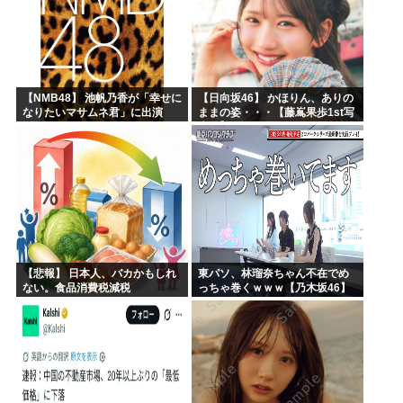
【NMB48】 池帆乃香が「幸せに
【日向坂46】 かほりん、ありの
なりたいマサムネ君」に出演
ままの姿・・・【藤嶌果歩1st写
真集】
【悲報】 日本人、バカかもしれ
東パソ、林瑠奈ちゃん不在でめ
ない。食品消費税減税
っちゃ巻くｗｗｗ【乃木坂46】
（8%→1%）に93.2%の国民が
賛成してしまう