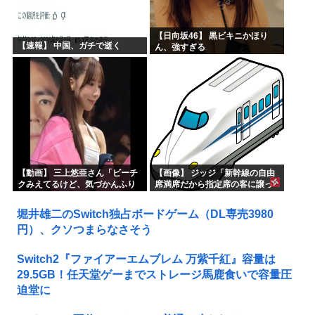
【日向坂46】 黒ビキニかほり
【速報】 中国、ガチで逝く
ん、強すぎる
【動画】 三上悠亜さん「ビーチ
【画像】 ジッジ「新幹線の自由
クみえてるけど、気づかんふり
席満席だから指定席の客に譲っ
しとこ」
てもらうか」→拒否され怒りの
投稿ｗｗｗ
堀井雄二のSwitch独占ボードゲーム（DL専売3980
円）、クソつまらなさそう
Switch2『ファイアーエムブレム 万紫千紅』容量は
29.5GB！任天堂ゲーまでストレージ馬鹿食いで容量圧
迫堂に