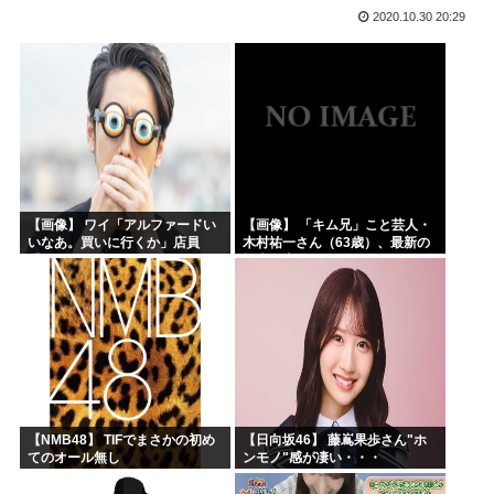
2020.10.30 20:29
高市早苗「日銀に国債買わせて財源確保よ」
声優の長谷川育美さんと結婚したいんやが?
韓国人「イジョンフ本日の全米が呆れる守備エラーを見てくだ...
高市早苗さん、熊本避難所までいって謎の顔面ライトアップシ...
海外「日本のアニメがここまで泣けるなんて…！」海外のアニ...
下手うまな絵師の顔の描き方大体これ
【画像】 ワイ「アルファードい
【画像】 「キム兄」こと芸人・
いなあ。買いに行くか」店員
木村祐一さん（63歳）、最新の
「ほいっ見積もりな！」ワイ
松本人志さんとのツーショット
「金額おかしくね？」←お前ら
が完全に別人だとネット騒然！
もそう思うよな？？？？？
「マジで誰かわからん」...
【NMB48】 TIFでまさかの初め
【日向坂46】 藤嶌果歩さん"ホ
てのオール無し
ンモノ"感が凄い・・・